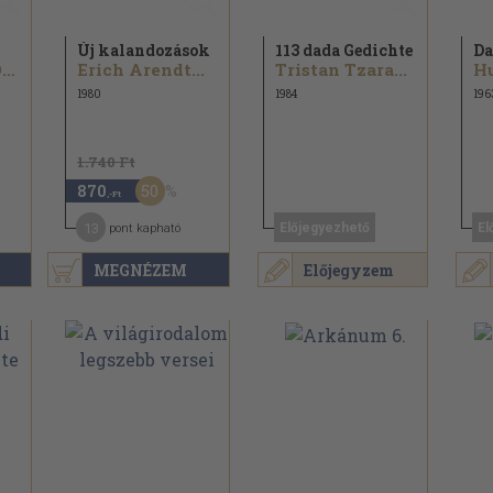
Új kalandozások
113 dada Gedichte
Da
Kosztolányi Dezső...
Erich Arendt...
Tristan Tzara...
Hu
1980
1984
196
1.740 Ft
50
870
,-Ft
13
Előjegyezhető
El
pont kapható
MEGNÉZEM
Előjegyzem