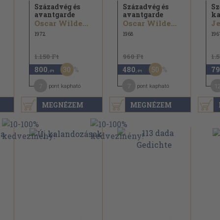
Századvég és
Századvég és
Sz
avantgarde
avantgarde
ka
Oscar Wilde...
Oscar Wilde...
Je
1972
1968
196
1.150 Ft
960 Ft
1.
30
50
800
480
79
,-Ft
,-Ft
7
7
1
pont kapható
pont kapható
MEGNÉZEM
MEGNÉZEM