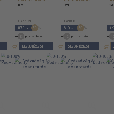
1972
1971
199
1.740 Ft
1.630 Ft
50
50
870
810
1.
,-Ft
,-Ft
13
12
1
pont kapható
pont kapható
MEGNÉZEM
MEGNÉZEM