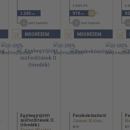
1.940 Ft
1.
50
1.240
970
92
,-Ft
,-Ft
6
5
1
pont kapható
pont kapható
MEGNÉZEM
MEGNÉZEM
Egybegyűjtött
Fecskeköszöntő
Fe
műfordítások II.
..
James Krüss...
(töredék)
1975
197
Franz Werfel...