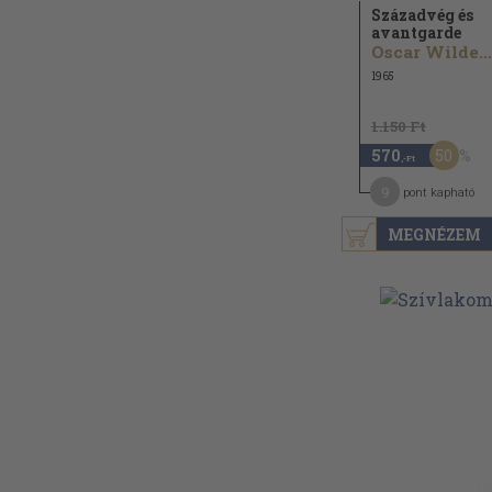
Századvég és
avantgarde
Oscar Wilde...
1965
1.150 Ft
50
570
,-Ft
9
pont kapható
MEGNÉZEM