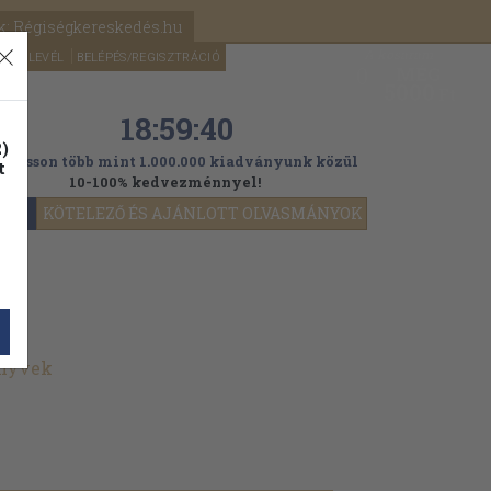
k: Régiségkereskedés.hu
A kosaram
HÍRLEVÉL
BELÉPÉS/REGISZTRÁCIÓ
MÉG
0
5000
Ft
18:59:39
)
ogasson több mint 1.000.000 kiadványunk közül
t
10-100% kedvezménnyel!
YOK
KÖTELEZŐ ÉS AJÁNLOTT OLVASMÁNYOK
önyvek