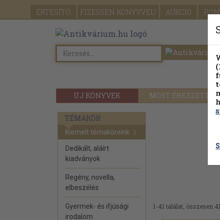
ÉRTESÍTŐ
FIZESSEN
KÖNYVVEL!
AUKCIÓ
PON
W
(
f
t
m
ÚJ KÖNYVEK
MOST ÉRKEZETT
h
s
TÉMAKÖR
Kiemelt témaköreink
S
Dedikált, aláírt
kiadványok
Regény, novella,
elbeszélés
Gyermek- és ifjúsági
1-41 találat, összesen 41
irodalom