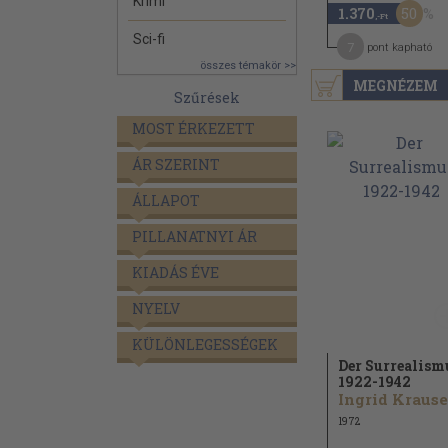
Krimi
50
1.370
,-Ft
Sci-fi
7
pont kapható
összes témakör >>
MEGNÉZEM
Szűrések
MOST ÉRKEZETT
ÁR SZERINT
ÁLLAPOT
PILLANATNYI ÁR
KIADÁS ÉVE
NYELV
KÜLÖNLEGESSÉGEK
Der Surrealism
1922-1942
Ingrid Krause
1972