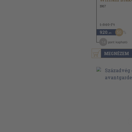
1987
1.840 Ft
50
920
,-Ft
14
pont kapható
MEGNÉZEM