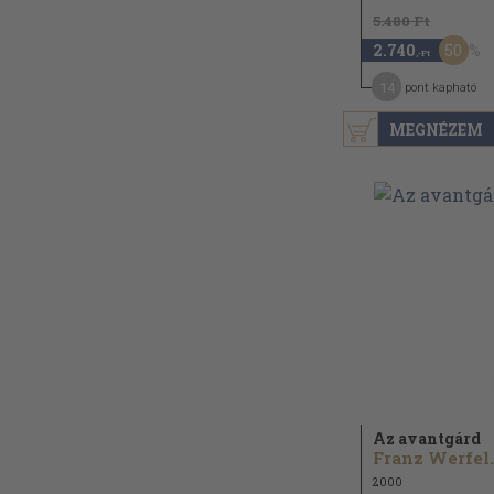
5.480 Ft
50
2.740
,-Ft
14
pont kapható
MEGNÉZEM
Az avantgárd
Franz Werfel.
2000