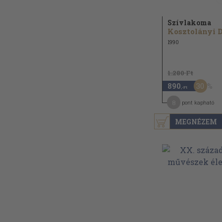
Szívlakoma
1990
1.280 Ft
30
890
,-Ft
8
pont kapható
MEGNÉZEM