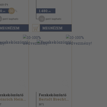
840 Ft
50
0
1.480
,-Ft
,-Ft
4
12
pont kapható
pont kapható
MEGNÉZEM
MEGNÉZEM
cskeköszöntő
Fecskeköszöntő
Heinrich Heine...
Bertolt Brecht...
7
1971