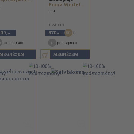
Franz Werfel...
0
1963
1.740 Ft
50
900
870
,-Ft
,-Ft
0
13
pont kapható
pont kapható
MEGNÉZEM
MEGNÉZEM