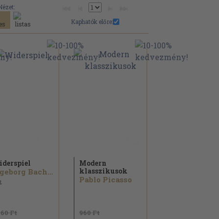
Nézet:
Kaphatók előre:
derspiel
Modern
klasszikusok
Ingeborg Bachmann...
Pablo Picasso
2
860 Ft
960 Ft