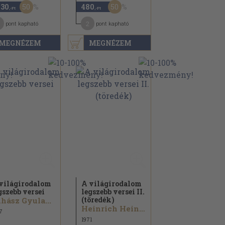
50
50
430
480
,-Ft
,-Ft
2
pont kapható
pont kapható
MEGNÉZEM
MEGNÉZEM
világirodalom
A világirodalom
gszebb versei
legszebb versei II.
(töredék)
hász Gyula...
Heinrich Heine...
7
1971