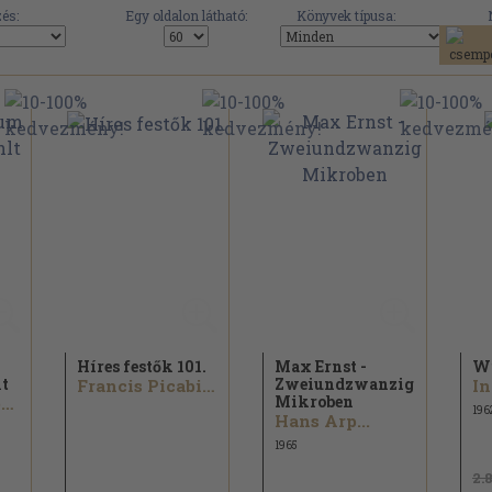
és:
Egy oldalon látható:
Könyvek típusa:
Híres festők 101.
Max Ernst -
Wi
lt
Zweiundzwanzig
Francis Picabia...
Mikroben
Peter Altenberg...
196
Hans Arp...
1965
2.