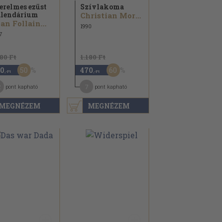
erelmes ezüst
Szívlakoma
lendárium
Christian Morgenstern...
an Follain...
1990
7
580 Ft
1.180 Ft
50
60
0
470
,-Ft
,-Ft
2
7
pont kapható
pont kapható
MEGNÉZEM
MEGNÉZEM