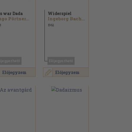
s war Dada
Widerspiel
go Pörtner...
Ingeborg Bachmann...
3
1962
őjegyezhető
Előjegyezhető
Előjegyzem
Előjegyzem