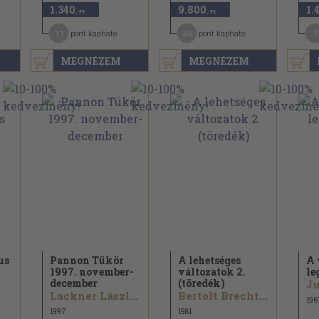
1.340
9.800
1.
,-Ft
,-Ft
11
49
7
pont kapható
pont kapható
MEGNÉZEM
MEGNÉZEM
us
Pannon Tükör
A lehetséges
A 
1997. november-
változatok 2.
le
december
(töredék)
Ju
Lackner László...
Bertolt Brecht...
196
1997
1981