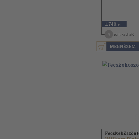
1.740
,-Ft
9
pont kapható
MEGNÉZEM
Fecskeköszönt
William Blake