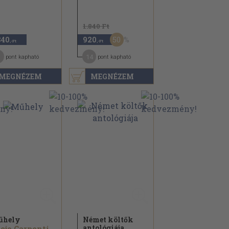
1.840 Ft
50
840
920
,-Ft
,-Ft
14
pont kapható
pont kapható
MEGNÉZEM
MEGNÉZEM
űhely
Német költők
antológiája
Alejo Carpentier...