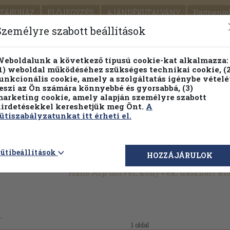
TÁRUHÁZ
ELŐJEGYZÉS
AJÁNDÉKUTALVÁNY
Partnerün
SZÁLLÍTÁS
SEGÍTSÉG
Személyre szabott beállítások
Részletes kereső
Témaköri fa
eboldalunk a következő típusú cookie-kat alkalmazza:
1) weboldal működéséhez szükséges technikai cookie, (2
Vál
unkcionális cookie, amely a szolgáltatás igénybe vételé
eszi az Ön számára könnyebbé és gyorsabbá, (3)
arketing cookie, amely alapján személyre szabott
PILLANATNYI ÁRAINK
FENNTARTHATÓ OLVASMÁN
irdetésekkel kereshetjük meg Önt.
A
ütiszabályzatunkat itt érheti el.
ütibeállítások
HOZZÁJÁRULOK
Hans Arp művei, könyvek, használt k
.
1 oldal