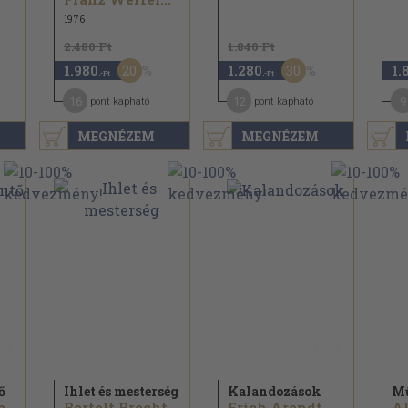
1976
2.480 Ft
1.840 Ft
20
30
1.980
1.280
1.
,-Ft
,-Ft
16
12
9
pont kapható
pont kapható
MEGNÉZEM
MEGNÉZEM
ő
Ihlet és mesterség
Kalandozások
M
...
Bertolt Brecht...
Erich Arendt...