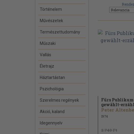
Rendez
Történelem
Művészetek
Természettudomány
Műszaki
Vallás
Életrajz
Háztartástan
Pszichológia
Fürs Publikum
Szerelmes regények
gewählt-erzäh
Akció, kaland
1974
Idegennyelv
2.740 Ft