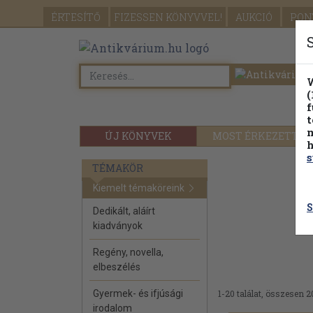
ÉRTESÍTŐ
FIZESSEN
KÖNYVVEL!
AUKCIÓ
PON
W
(
f
t
m
ÚJ KÖNYVEK
MOST ÉRKEZETT
h
s
TÉMAKÖR
Kiemelt témaköreink
S
Dedikált, aláírt
kiadványok
Regény, novella,
elbeszélés
Gyermek- és ifjúsági
1-20 találat, összesen 2
irodalom