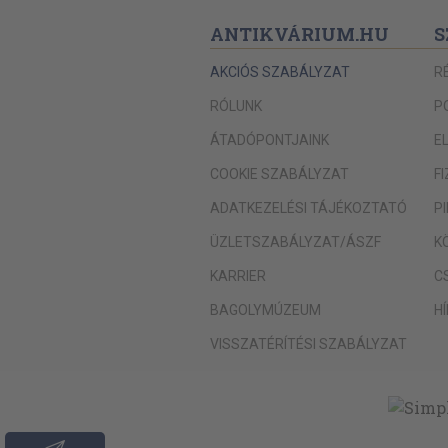
ANTIKVÁRIUM.HU
S
AKCIÓS SZABÁLYZAT
R
RÓLUNK
P
ÁTADÓPONTJAINK
E
COOKIE SZABÁLYZAT
F
ADATKEZELÉSI TÁJÉKOZTATÓ
P
ÜZLETSZABÁLYZAT/ÁSZF
K
KARRIER
C
BAGOLYMÚZEUM
H
VISSZATÉRÍTÉSI SZABÁLYZAT