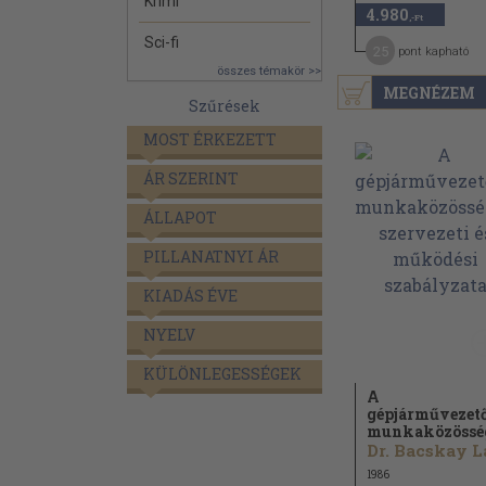
Krimi
4.980
,-Ft
Sci-fi
25
pont kapható
összes témakör >>
MEGNÉZEM
Szűrések
MOST ÉRKEZETT
ÁR SZERINT
ÁLLAPOT
PILLANATNYI ÁR
KIADÁS ÉVE
NYELV
KÜLÖNLEGESSÉGEK
A
gépjárművezet
munkaközösség
1986