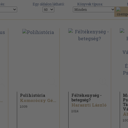
és:
Egy oldalon látható:
Könyvek típusa:
Polihistória
Féltékenység -
M
betegség?
Ps
kerdy Tamás...
Komoróczy Géza...
Tá
Haraszti László
2009
Vá
2024
20