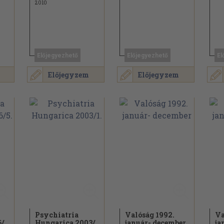
2010
Előjegyezhető
Előjegyezhető
El
Előjegyzem
Előjegyzem
Psychiatria
Valóság 1992.
Va
6/
Hungarica 2003/
január- december
ja