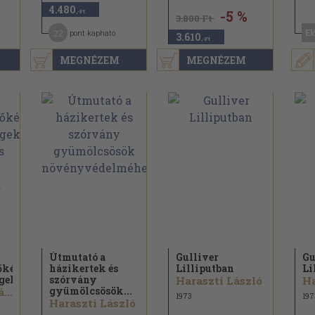
4.480
-5 %
,-Ft
3.800 Ft
22
El
pont kapható
3.610
,-Ft
MEGNÉZEM
MEGNÉZEM
Útmutató a
Gulliver
Gu
őképző
házikertek és
Lilliputban
Li
ek...
szórvány
Haraszti László
Ha
gyümölcsösök...
Dr. Bacskay László
1973
197
Haraszti László