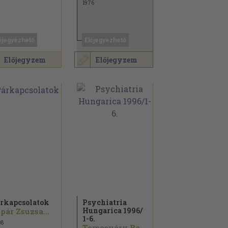
1976
őjegyezhető
Előjegyezhető
Előjegyzem
Előjegyzem
rkapcsolatok
Psychiatria
Hungarica 1996/
pár Zsuzsa...
1-6.
08
Temesváry Beáta...