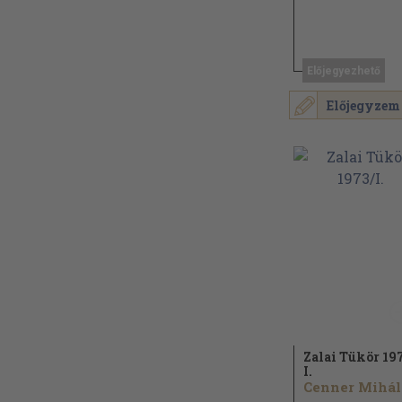
Előjegyezhető
Előjegyzem
Zalai Tükör 19
I.
C