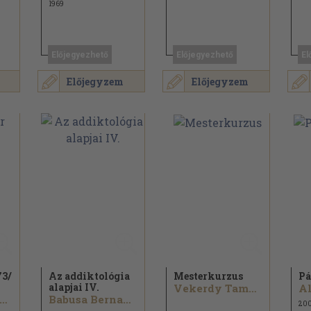
1969
Előjegyezhető
Előjegyezhető
El
Előjegyzem
Előjegyzem
73/
Az addiktológia
Mesterkurzus
Pá
alapjai IV.
Vekerdy Tamás...
Al
enner Mihály...
Babusa Bernadett...
20