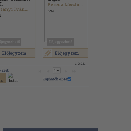
I.
Perecz László...
tányi Iván...
1993
2
őjegyezhető
Előjegyezhető
Előjegyzem
Előjegyzem
1 oldal
Nézet:
Kaphatók előre: