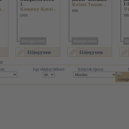
1.
I-I
Kolosi Tamás...
...
Kemény Katalin...
Vi
1992
2003
199
Előjegyezhető
Előjegyezhető
El
Előjegyzem
Előjegyzem
20.
és:
Egy oldalon látható:
Könyvek típusa: