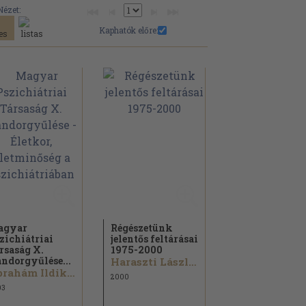
Nézet:
Kaphatók előre:
agyar
Régészetünk
zichiátriai
jelentős feltárásai
rsaság X.
1975-2000
ndorgyűlése...
Haraszti László...
Ábrahám Ildikó...
2000
03