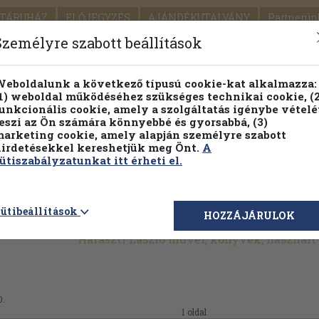
TÁRUHÁZ
ELŐJEGYZÉS
AJÁNDÉKUTALVÁNY
Partnerün
SZÁLLÍTÁS
SEGÍTSÉG
Személyre szabott beállítások
1.
Részletes kereső
Témaköri fa
eboldalunk a következő típusú cookie-kat alkalmazza:
1) weboldal működéséhez szükséges technikai cookie, (2
KIADV
unkcionális cookie, amely a szolgáltatás igénybe vételé
LEGNA
eszi az Ön számára könnyebbé és gyorsabbá, (3)
arketing cookie, amely alapján személyre szabott
PILLANATNYI ÁRAINK
FENNTARTHATÓ OLVASMÁN
irdetésekkel kereshetjük meg Önt.
A
ütiszabályzatunkat itt érheti el.
ütibeállítások
HOZZÁJÁRULOK
Haraszti László művei, könyvek, használ
0.
1 oldal