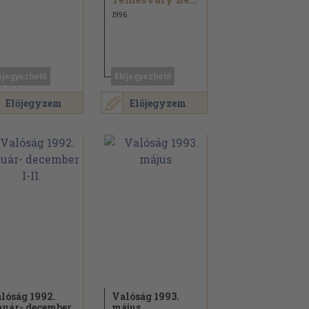
1996
őjegyezhető
Előjegyezhető
Előjegyzem
Előjegyzem
lóság 1992.
Valóság 1993.
nuár- december
május