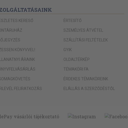
ZOLGÁLTATÁSAINK
ÉSZLETES KERESŐ
ÉRTESÍTŐ
ONTÁRUHÁZ
SZEMÉLYES ÁTVÉTEL
LŐJEGYZÉS
SZÁLLÍTÁSI FELTÉTELEK
IZESSEN KÖNYVVEL!
GYIK
ILLANATNYI ÁRAINK
OLDALTÉRKÉP
ÖNYVFELVÁSÁRLÁS
TÉMAKÖRI FA
SOMAGKÖVETÉS
ÉRDEKES TÉMAKÖREINK
ÍRLEVÉL FELIRATKOZÁS
ELÁLLÁS A SZERZŐDÉSTŐL