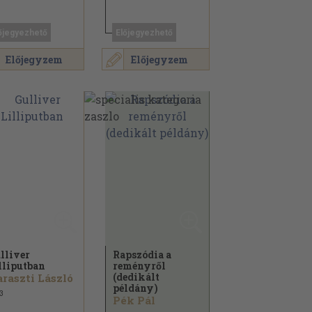
őjegyezhető
Előjegyezhető
Előjegyzem
Előjegyzem
lliver
Rapszódia a
lliputban
reményről
(dedikált
raszti László
példány)
3
Pék Pál