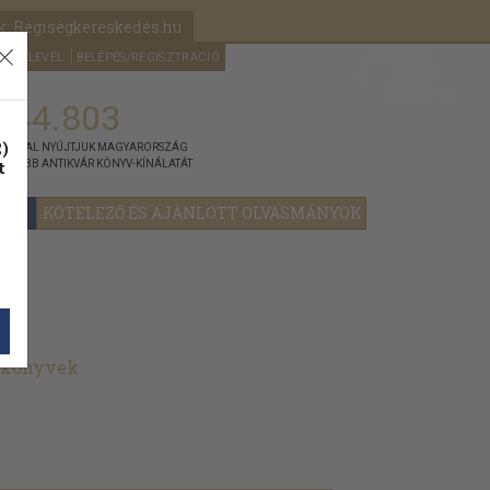
k: Régiségkereskedés.hu
A kosaram
HÍRLEVÉL
BELÉPÉS/REGISZTRÁCIÓ
MÉG
0
5000
Ft
144.803
)
ÁNNYAL NYÚJTJUK MAGYARORSZÁG
t
GYOBB ANTIKVÁR KÖNYV-KÍNÁLATÁT
YOK
KÖTELEZŐ ÉS AJÁNLOTT OLVASMÁNYOK
t könyvek