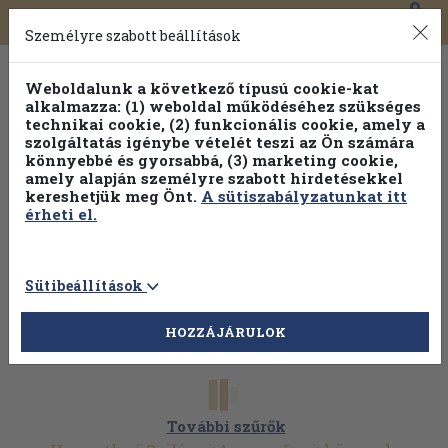
0
Toggle
Főmenü
Könyveink
navigation
Személyre szabott beállítások
Weboldalunk a következő típusú cookie-kat
alkalmazza: (1) weboldal működéséhez szükséges
technikai cookie, (2) funkcionális cookie, amely a
szolgáltatás igénybe vételét teszi az Ön számára
könnyebbé és gyorsabbá, (3) marketing cookie,
amely alapján személyre szabott hirdetésekkel
kereshetjük meg Önt.
A sütiszabályzatunkat itt
érheti el.
Sütibeállítások
HOZZÁJÁRULOK
További szűrők