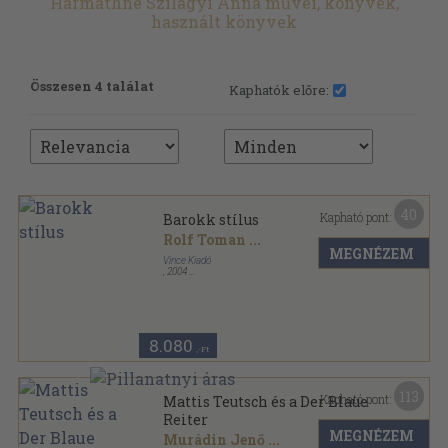
Harmathné Szilágyi Anna művei, könyvek,
használt könyvek
Összesen 4 találat
Kaphatók előre:
40
Kapható pont:
Barokk stílus
Rolf Toman
...
MEGNÉZEM
Vince Kiadó
,
2004
Fűzött keménykötés
,
500
oldal
8.080
,-Ft
113
Kapható pont:
Mattis Teutsch és a Der Blaue
Reiter
MEGNÉZEM
Murádin Jenő
...