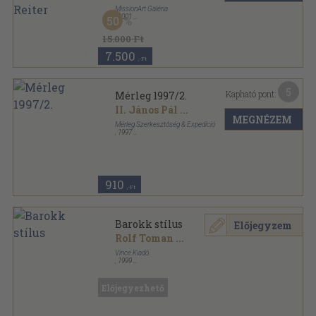
MissionArt Galéria
,
2001
50
Fűzött kemény papírkötés
,
483
oldal
15.000 Ft
7.500
,-Ft
5
Kapható pont:
Mérleg 1997/2.
II. János Pál
...
MEGNÉZEM
Mérleg Szerkesztőség & Expedíció
,
1997
Ragasztott papírkötés
,
118
oldal
Mérleg sorozat
910
,-Ft
Barokk stílus
Előjegyzem
Rolf Toman
...
Vince Kiadó
,
1999
Fűzött keménykötés
,
503
oldal
Művészeti stílusok sorozat
Előjegyezhető