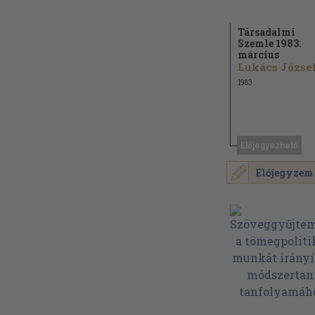
Társadalmi
Szemle 1983.
március
Lukács József.
1983
Előjegyezhető
Előjegyzem