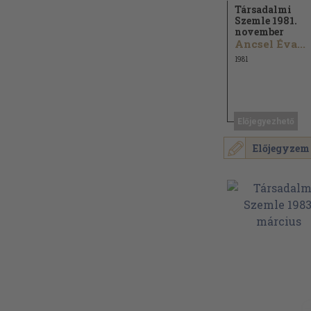
Társadalmi
Szemle 1981.
november
Ancsel Éva...
1981
Előjegyezhető
Előjegyzem