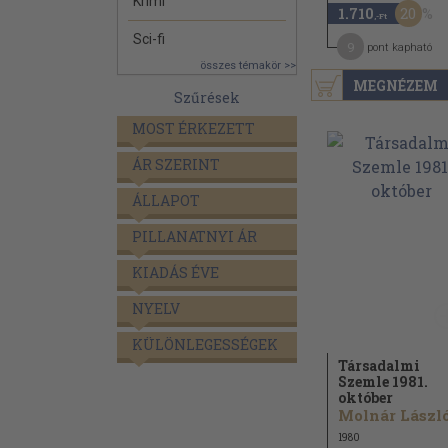
Krimi
20
1.710
,-Ft
Sci-fi
9
pont kapható
összes témakör >>
MEGNÉZEM
Szűrések
MOST ÉRKEZETT
ÁR SZERINT
ÁLLAPOT
PILLANATNYI ÁR
KIADÁS ÉVE
NYELV
KÜLÖNLEGESSÉGEK
Társadalmi
Szemle 1981.
október
Molnár László.
1980