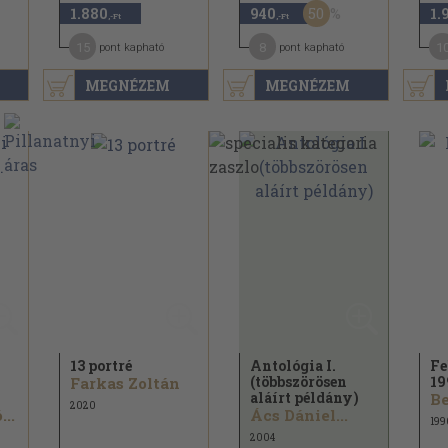
50
1.880
940
1.
,-Ft
,-Ft
15
8
1
pont kapható
pont kapható
MEGNÉZEM
MEGNÉZEM
13 portré
Antológia I.
Fe
(többszörösen
19
Farkas Zoltán
aláírt példány)
2020
..
Ács Dániel...
199
2004