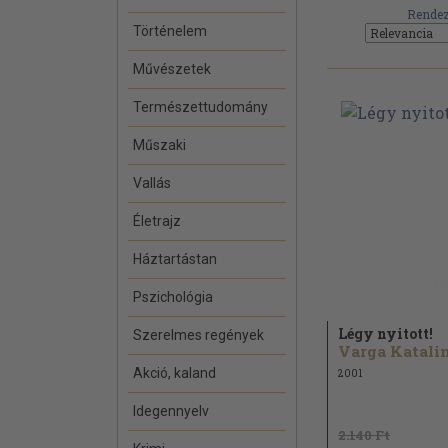
Rendez
Történelem
Művészetek
Természettudomány
Műszaki
Vallás
Életrajz
Háztartástan
Pszichológia
Légy nyitott!
Szerelmes regények
Varga Katalin.
Akció, kaland
2001
Idegennyelv
2.140 Ft