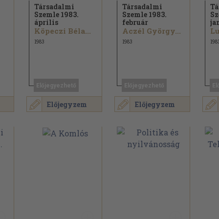
Társadalmi
Társadalmi
Tá
Szemle 1983.
Szemle 1983.
Sz
április
február
ja
Köpeczi Béla...
Aczél György...
Lu
1983
1983
198
Előjegyezhető
Előjegyezhető
El
Előjegyzem
Előjegyzem