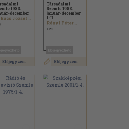
rsadalmi
Társadalmi
emle 1983.
Szemle 1983.
nuár-december
január-december
I-II.
kács József...
Rényi Péter...
3
1983
őjegyezhető
Előjegyezhető
Előjegyzem
Előjegyzem