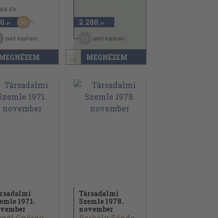
140 Ft
50
0
2.280
,-Ft
,-Ft
11
pont kapható
pont kapható
MEGNÉZEM
MEGNÉZEM
rsadalmi
Társadalmi
emle 1971.
Szemle 1978.
vember
november
zél György...
Borbély Sándor...