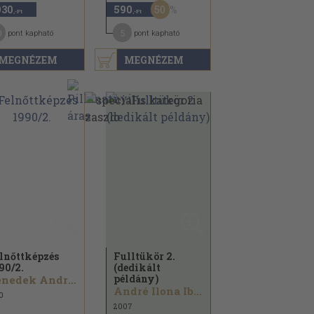
50
930
590
,-Ft
,-Ft
0
5
pont kapható
pont kapható
MEGNÉZEM
MEGNÉZEM
lnőttképzés
Fulltükör 2.
90/
2.
(dedikált
példány)
Benedek András...
André Ilona Ibolya...
0
2007