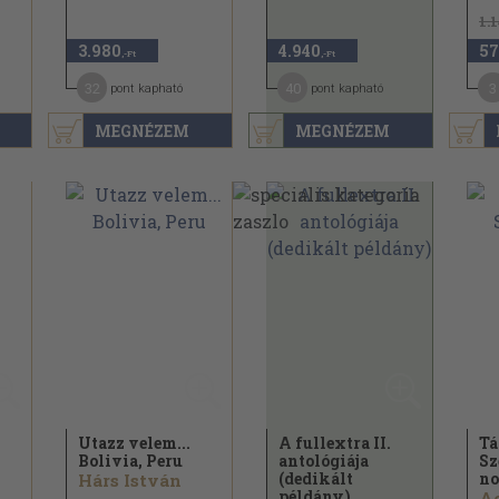
1.
3.980
4.940
57
,-Ft
,-Ft
32
40
3
pont kapható
pont kapható
MEGNÉZEM
MEGNÉZEM
Utazz velem...
A fullextra II.
Tá
Bolivia, Peru
antológiája
Sz
(dedikált
no
Hárs István
példány)
Ac