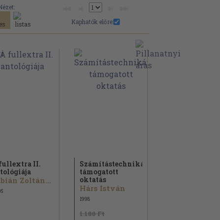
Nézet:
Kaphatók előre:
fullextra II.
Számítástechnikával
tológiája
támogatott
oktatás
bián Zoltán...
Hárs István
05
1998
1.180 Ft