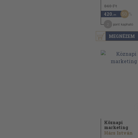
840 Ft
50
420
,-Ft
2
pont kapható
MEGNÉZEM
Köznapi
marketing
Hárs István