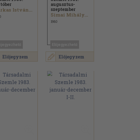
tóber
augusztus-
szeptember
rkas István...
Simai Mihály...
0
1980
őjegyezhető
Előjegyezhető
Előjegyzem
Előjegyzem