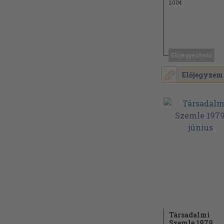
2004
Előjegyezhető
Előjegyzem
Társadalmi
Szemle 1979.