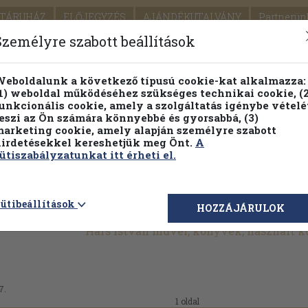
TÁRUHÁZ
ELŐJEGYZÉS
AJÁNDÉKUTALVÁNY
Partnerün
SZÁLLÍTÁS
SEGÍTSÉG
Személyre szabott beállítások
1.
Részletes kereső
Témaköri fa
eboldalunk a következő típusú cookie-kat alkalmazza:
1) weboldal működéséhez szükséges technikai cookie, (2
KIADV
unkcionális cookie, amely a szolgáltatás igénybe vételé
LEGNA
eszi az Ön számára könnyebbé és gyorsabbá, (3)
arketing cookie, amely alapján személyre szabott
PILLANATNYI ÁRAINK
FENNTARTHATÓ OLVASMÁN
irdetésekkel kereshetjük meg Önt.
A
ütiszabályzatunkat itt érheti el.
ütibeállítások
HOZZÁJÁRULOK
Hárs István művei, könyvek, használt 
7.
1 oldal