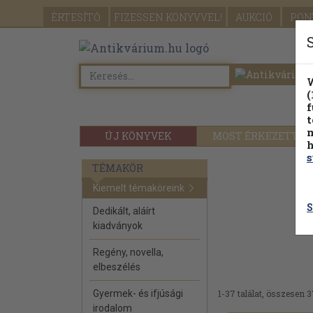
ÉRTESÍTŐ
FIZESSEN
KÖNYVVEL!
AUKCIÓ
PON
W
(
f
t
m
ÚJ KÖNYVEK
MOST ÉRKEZETT
h
s
TÉMAKÖR
Kiemelt témaköreink
S
Dedikált, aláírt
kiadványok
Regény, novella,
elbeszélés
Gyermek- és ifjúsági
1-37 találat, összesen 3
irodalom