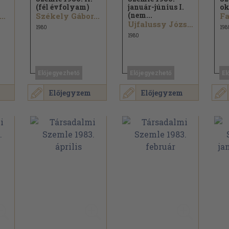
(fél évfolyam)
január-június I.
ok
(nem...
ovács Ferenc...
Székely Gábor...
Fa
Ujfalussy József...
1980
198
1980
Előjegyezhető
Előjegyezhető
El
Előjegyzem
Előjegyzem