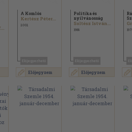
A Komlós
Politika és
Rá
nyilvánosság
Sz
Kertész Péter...
Soltész István...
Gr
2002
..
1988
197
Előjegyezhető
Előjegyezhető
El
Előjegyzem
Előjegyzem