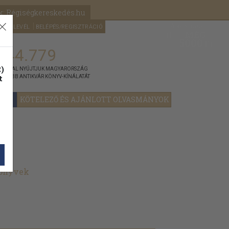
k: Régiségkereskedés.hu
A kosaram
HÍRLEVÉL
BELÉPÉS/REGISZTRÁCIÓ
MÉG
0
5000
Ft
144.779
)
ÁNNYAL NYÚJTJUK MAGYARORSZÁG
t
GYOBB ANTIKVÁR KÖNYV-KÍNÁLATÁT
YOK
KÖTELEZŐ ÉS AJÁNLOTT OLVASMÁNYOK
könyvek