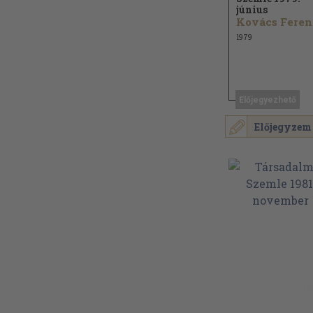
június
K
1979
Előjegyezhető
Előjegyzem