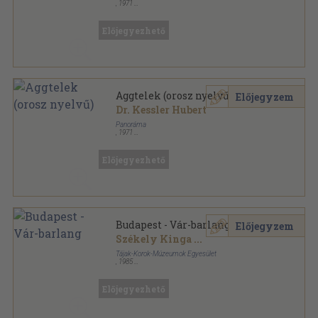
,
1971
Fűzött papírkötés
,
48
oldal
Előjegyezhető
Aggtelek (orosz nyelvű)
Előjegyzem
Dr. Kessler Hubert
Panoráma
,
1971
Fűzött papírkötés
,
48
oldal
Előjegyezhető
Budapest - Vár-barlang
Előjegyzem
Székely Kinga
...
Tájak-Korok-Múzeumok Egyesület
,
1985
Tűzött kötés
,
16
oldal
Tájak-Korok-Múzeumok Kiskönyvtára sorozat
Előjegyezhető