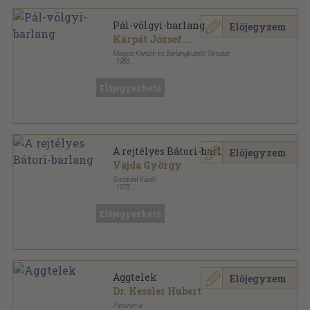
Pál-völgyi-barlang
Előjegyzem
Kárpát József
...
Magyar Karszt- és Barlangkutató Társulat
,
1983
Ragasztott papírkötés
,
24
oldal
Magyarország Barlangtérképei sorozat
Előjegyezhető
A rejtélyes Bátori-barlang
Előjegyzem
Vajda György
Gondolat Kiadó
,
1973
Könyvkötői kötés
,
155
oldal
Előjegyezhető
Aggtelek
Előjegyzem
Dr. Kessler Hubert
Panoráma