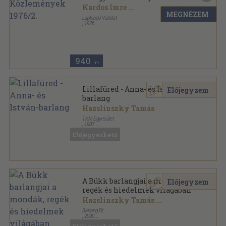
Kardos Imre
...
MEGNÉZEM
Lapkiadó Vállalat
,
1976
Ragasztott papírkötés
,
148
oldal
Vízügyi Közlemények sorozat
940
,-Ft
Lillafüred - Anna- és István-
Előjegyzem
barlang
Hazslinszky Tamás
TKM Egyesület
,
1987
Tűzött kötés
,
16
oldal
Előjegyezhető
Tájak-Korok-Múzeumok Kiskönyvtára sorozat
A Bükk barlangjai a mondák,
Előjegyzem
regék és hiedelmek világában
Hazslinszky Tamás
...
Barlang Bt.
,
2000
Tűzött kötés
,
40
oldal