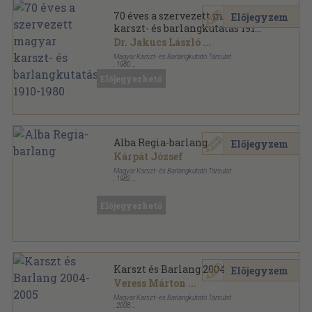
70 éves a szervezett magyar
Előjegyzem
karszt- és barlangkutatás 1910-
1980
Dr. Jakucs László
...
Magyar Karszt- és Barlangkutató Társulat
,
1980
Tűzött kötés
,
89
oldal
Előjegyezhető
Alba Regia-barlang
Előjegyzem
Kárpát József
Magyar Karszt- és Barlangkutató Társulat
,
1982
Ragasztott papírkötés
,
25
oldal
Magyarország Barlangtérképei sorozat
Előjegyezhető
Karszt és Barlang 2004-2005
Előjegyzem
Veress Márton
...
Magyar Karszt- és Barlangkutató Társulat
,
2008