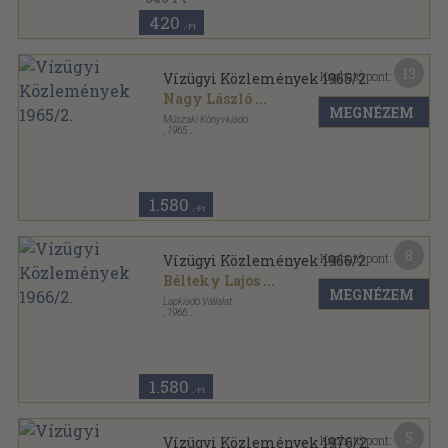
420
,-Ft
13
Kapható pont:
Vízügyi Közlemények 1965/2.
Nagy László
...
MEGNÉZEM
Műszaki Könyvkiadó
,
1965
Ragasztott papírkötés
,
165
oldal
Vízügyi Közlemények sorozat
1.580
,-Ft
8
Kapható pont:
Vízügyi Közlemények 1966/2.
Bélteky Lajos
...
MEGNÉZEM
Lapkiadó Vállalat
,
1966
Ragasztott papírkötés
,
220
oldal
Vízügyi Közlemények sorozat
1.580
,-Ft
5
Kapható pont:
Vízügyi Közlemények 1976/2.