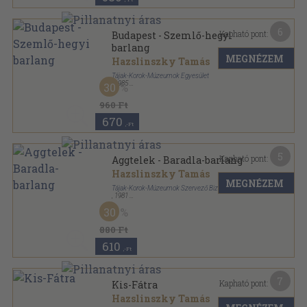
6
Kapható pont:
Budapest - Szemlő-hegyi
barlang
MEGNÉZEM
Hazslinszky Tamás
Tájak-Korok-Múzeumok Egyesület
,
1985
30
Tűzött kötés
,
16
oldal
Tájak-Korok-Múzeumok Kiskönyvtára sorozat
960 Ft
670
,-Ft
5
Kapható pont:
Aggtelek - Baradla-barlang
Hazslinszky Tamás
MEGNÉZEM
Tájak-Korok-Múzeumok Szervező Bizottsága
,
1981
Tűzött kötés
,
16
oldal
30
Tájak-Korok-Múzeumok Kiskönyvtára sorozat
880 Ft
610
,-Ft
7
Kapható pont:
Kis-Fátra
Hazslinszky Tamás