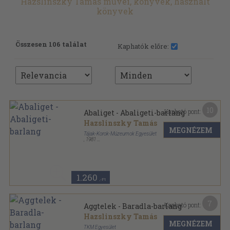
Hazslinszky Tamás művei, könyvek, használt
könyvek
Összesen 106 találat
Kaphatók előre:
10
Kapható pont:
Abaliget - Abaligeti-barlang
Hazslinszky Tamás
MEGNÉZEM
Tájak-Korok-Múzeumok Egyesület
,
1981
Tűzött kötés
,
16
oldal
Tájak-Korok-Múzeumok Kiskönyvtára sorozat
1.260
,-Ft
7
Kapható pont:
Aggtelek - Baradla-barlang
Hazslinszky Tamás
MEGNÉZEM
TKM Egyesület