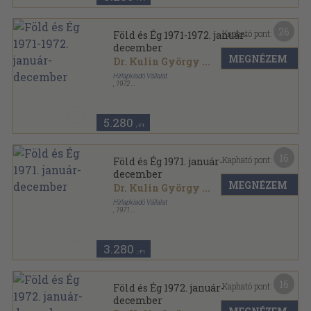
26
Kapható pont:
Föld és Ég 1971-1972. január-
december
MEGNÉZEM
Dr. Kulin György
...
Hírlapkiadó Vállalat
,
1972
Könyvkötői kötés
,
384
oldal
Föld és Ég sorozat
5.280
,-Ft
16
Kapható pont:
Föld és Ég 1971. január-
december
MEGNÉZEM
Dr. Kulin György
...
Hírlapkiadó Vállalat
,
1971
Könyvkötői kötés
,
192
oldal
Föld és Ég sorozat
3.280
,-Ft
16
Kapható pont:
Föld és Ég 1972. január-
december