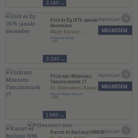
2.140
,-Ft
16
Kapható pont:
Föld és Ég 1976. január-
december
MEGNÉZEM
Nagy Károly
...
Hírlapkiadó Vállalat
,
1976
Tűzött kötés
,
192
oldal
Föld és Ég sorozat
3.280
,-Ft
10
Kapható pont:
Földrajzi Múzeumi
Tanulmányok 17.
MEGNÉZEM
Dr. Kelecsényi Ágnes
...
Magyar Földrajzi Múzeum
,
2008
Ragasztott papírkötés
,
142
oldal
Földrajzi múzeumi tanulmányok sorozat
1.980
,-Ft
9
Kapható pont:
Karszt és Barlang 1986. II.