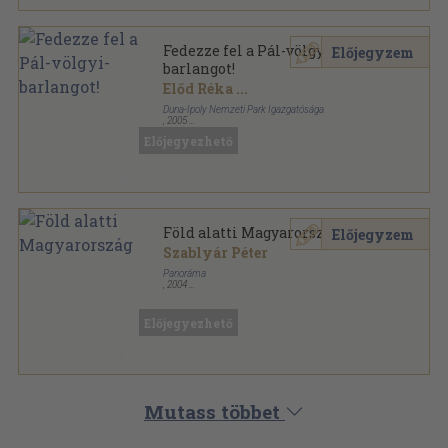
Fedezze fel a Pál-völgyi-
Előjegyzem
barlangot!
Előd Réka
...
Duna-Ipoly Nemzeti Park Igazgatósága
,
2005
Tűzött kötés
,
24
oldal
Előjegyezhető
Föld alatti Magyarország
Előjegyzem
Szablyár Péter
Panoráma
,
2004
Fűzött kemény papírkötés
,
208
oldal
Előjegyezhető
Mutass többet