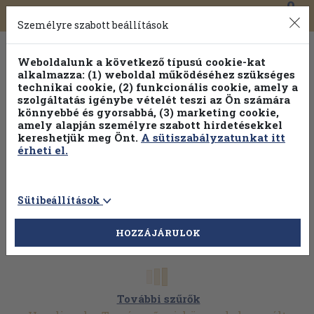
0
Toggle
Főmenü
Könyveink
navigation
Személyre szabott beállítások
Weboldalunk a következő típusú cookie-kat
alkalmazza: (1) weboldal működéséhez szükséges
technikai cookie, (2) funkcionális cookie, amely a
szolgáltatás igénybe vételét teszi az Ön számára
könnyebbé és gyorsabbá, (3) marketing cookie,
amely alapján személyre szabott hirdetésekkel
kereshetjük meg Önt.
A sütiszabályzatunkat itt
érheti el.
Sütibeállítások
HOZZÁJÁRULOK
További szűrők