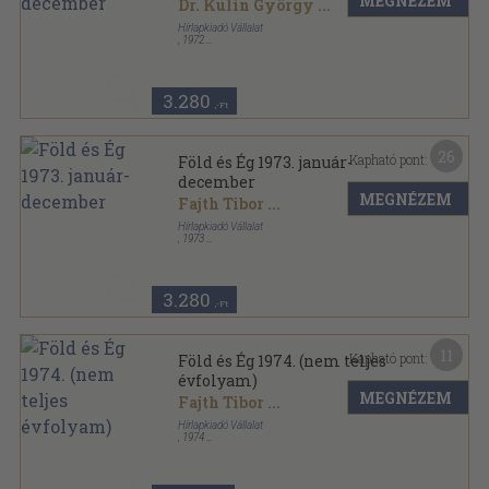
MEGNÉZEM
Dr. Kulin György
...
Hírlapkiadó Vállalat
,
1972
Könyvkötői kötés
,
192
oldal
Föld és Ég sorozat
3.280
,-Ft
26
Kapható pont:
Föld és Ég 1973. január-
december
MEGNÉZEM
Fajth Tibor
...
Hírlapkiadó Vállalat
,
1973
Tűzött kötés
,
192
oldal
Föld és Ég sorozat
3.280
,-Ft
11
Kapható pont:
Föld és Ég 1974. (nem teljes
évfolyam)
MEGNÉZEM
Fajth Tibor
...
Hírlapkiadó Vállalat
,
1974
Tűzött kötés
,
124
oldal
Föld és Ég sorozat