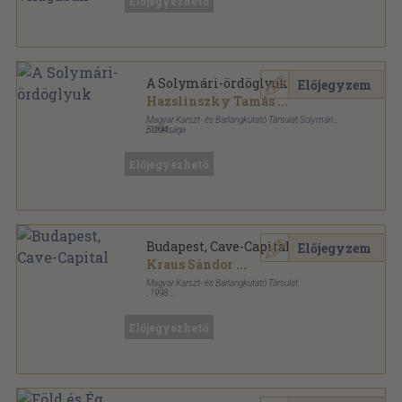
Előjegyezhető
A Solymári-ördöglyuk
Előjegyzem
Hazslinszky Tamás
...
Magyar Karszt- és Barlangkutató Társulat Solymári
Bizottsága
,
1994
Tűzött kötés
,
12
oldal
Előjegyezhető
Budapest, Cave-Capital
Előjegyzem
Kraus Sándor
...
Magyar Karszt- és Barlangkutató Társulat
,
1998
Tűzött kötés
,
64
oldal
Előjegyezhető