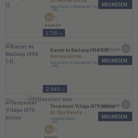
Dr. Hevesi Attila
...
MEGNÉZEM
Magyar Karszt- és Barlangkutató Társulat
,
1986
Tűzött kötés
,
82
oldal
20
Karszt és barlang sorozat
2.140 Ft
1.710
,-Ft
15
Kapható pont:
Karszt és Barlang 1994. I-II.
Kovács István
...
MEGNÉZEM
Magyar Karszt- és Barlangkutató Társulat
,
1999
Ragasztott papírkötés
,
84
oldal
Karszt és barlang sorozat
2.940
,-Ft
2
Kapható pont:
Természet Világa 1979. június
Dr. Eke Károly
...
MEGNÉZEM
Hírlapkiadó Vállalat
,
1979
Tűzött kötés
,
47
oldal
50
Természet Világa sorozat
840 Ft