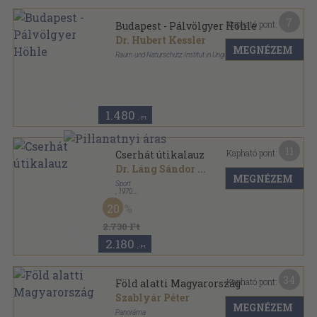
7
Kapható pont:
Budapest - Pálvölgyer Höhle
Dr. Hubert Kessler
MEGNÉZEM
Raum und Naturschutz Institut in Ungarn
Tűzött kötés
,
20
oldal
1.480
,-Ft
11
Kapható pont:
Cserhát útikalauz
Dr. Láng Sándor
...
MEGNÉZEM
Sport
,
1970
Fűzött kemény papírkötés
,
229
oldal
20
2.730 Ft
2.180
,-Ft
34
Kapható pont:
Föld alatti Magyarország
Szablyár Péter
MEGNÉZEM
Panoráma