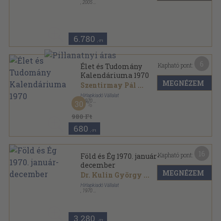
,
2005
Fűzött kemény papírkötés
,
207
oldal
6.780
,-Ft
6
Kapható pont:
Élet és Tudomány
Kalendáriuma 1970
MEGNÉZEM
Szentirmay Pál
...
Hírlapkiadó Vállalat
,
1970
30
Fűzött papírkötés
,
384
oldal
Élet és Tudomány Kalendáriuma sorozat
980 Ft
680
,-Ft
16
Kapható pont:
Föld és Ég 1970. január-
december
MEGNÉZEM
Dr. Kulin György
...
Hírlapkiadó Vállalat
,
1970
Könyvkötői kötés
,
192
oldal
Föld és Ég sorozat
3.280
,-Ft