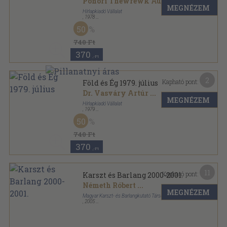
Ponori Thewrewk Aurél
...
MEGNÉZEM
Hírlapkiadó Vállalat
,
1978
Tűzött kötés
,
30
oldal
50
Föld és Ég sorozat
740 Ft
370
,-Ft
2
Kapható pont:
Föld és Ég 1979. július
Dr. Vasváry Artúr
...
MEGNÉZEM
Hírlapkiadó Vállalat
,
1979
Tűzött kötés
,
31
oldal
50
Föld és Ég sorozat
740 Ft
370
,-Ft
11
Kapható pont:
Karszt és Barlang 2000-2001.
Németh Róbert
...
MEGNÉZEM
Magyar Karszt- és Barlangkutató Társulat
,
2005
Ragasztott papírkötés
,
132
oldal
Karszt és barlang sorozat