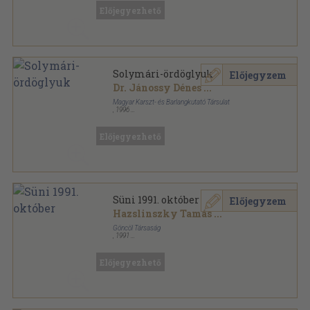
Előjegyezhető
Solymári-ördöglyuk
Előjegyzem
Dr. Jánossy Dénes
...
Magyar Karszt- és Barlangkutató Társulat
,
1996
Tűzött kötés
,
46
oldal
Előjegyezhető
Süni 1991. október
Előjegyzem
Hazslinszky Tamás
...
Göncöl Társaság
,
1991
Tűzött kötés
,
31
oldal
Süni sorozat
Előjegyezhető