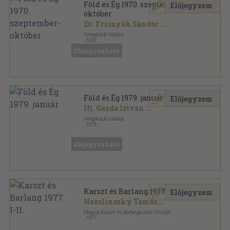
Föld és Ég 1970. szeptember-
Előjegyzem
október
Dr. Frisnyák Sándor
...
Hírlapkiadó Vállalat
,
1970
Tűzött kötés
,
31
oldal
Előjegyezhető
Föld és Ég sorozat
Föld és Ég 1979. január
Előjegyzem
Ifj. Gazda István
...
Hírlapkiadó Vállalat
,
1979
Tűzött kötés
,
32
oldal
Föld és Ég sorozat
Előjegyezhető
Karszt és Barlang 1977. I-II.
Előjegyzem
Hazslinszky Tamás
...
Magyar Karszt- és Barlangkutató Társulat
,
1977
Tűzött kötés
,
84
oldal
Karszt és barlang sorozat