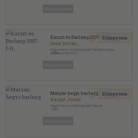
Ragasztott papírkötés
,
116
oldal
Karszt és barlang sorozat
Előjegyezhető
Karszt és Barlang 2007. I-II.
Előjegyzem
Deák István
...
Magyar Karszt- és Barlangkutató Társulat és a Karszt
és Barlang Alapítvány
,
2009
Ragasztott papírkötés
,
128
oldal
Karszt és barlang sorozat
Előjegyezhető
Mátyás-hegyi-barlang
Előjegyzem
Kárpát József
Magyar Karszt- és Barlangkutató Társulat
,
1983
Ragasztott papírkötés
,
34
oldal
Magyarország Barlangtérképei sorozat
Előjegyezhető