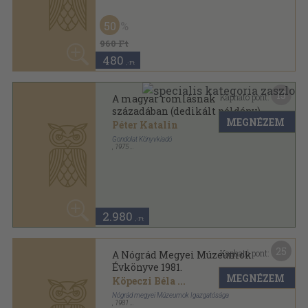
3.140
,-Ft
9
Kapható pont:
A Rákóczi-szabadságharc
postája
MEGNÉZEM
Kamody Miklós
Szabolcs-Szatmár megyei Múzeumok Igazgatósága
,
1981
Ragasztott papírkötés
,
192
oldal
Folia Rákócziana sorozat
1.740
,-Ft
9
Kapható pont:
A rómaiak Magyarországon
Tóth István
MEGNÉZEM
Gondolat Könyvkiadó
,
1979
Ragasztott papírkötés
,
241
oldal
Magyar História sorozat