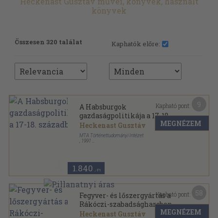
Heckenast Gusztáv művei, könyvek, használt
könyvek
Összesen 320 találat
Kaphatók előre:
9
Kapható pont:
A Habsburgok
gazdaságpolitikája a 17-18.
MEGNÉZEM
században
Heckenast Gusztáv
MTA Történettudományi Intézet
,
1991
Tűzött kötés
,
23
oldal
Előadások a Történettudományi Intézetben sorozat
1.840
,-Ft
58
Kapható pont:
Fegyver- és lőszergyártás a
Rákóczi-szabadságharcban
MEGNÉZEM
Heckenast Gusztáv