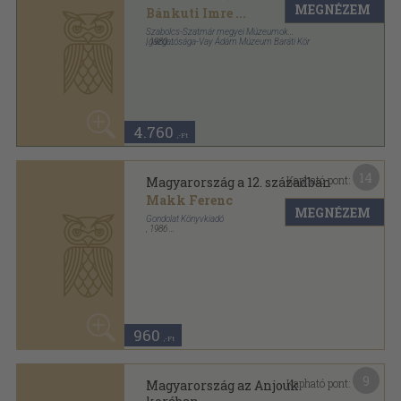
,
1987
Ragasztott papírkötés
,
282
oldal
Magyar História sorozat
980
,-Ft
13
Kapható pont:
Mária Terézia
Ifj. Barta János
MEGNÉZEM
Gondolat Könyvkiadó
,
1988
Ragasztott papírkötés
,
238
oldal
Magyar História-Életrajzok sorozat
840
,-Ft
5
Kapható pont:
Matthias Rex
Kisfaludy Katalin
MEGNÉZEM
Gondolat Könyvkiadó
,
1983