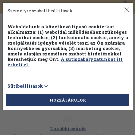
0
Toggle
Főmenü
Könyveink
navigation
Személyre szabott beállítások
Weboldalunk a következő típusú cookie-kat
alkalmazza: (1) weboldal működéséhez szükséges
technikai cookie, (2) funkcionális cookie, amely a
szolgáltatás igénybe vételét teszi az Ön számára
könnyebbé és gyorsabbá, (3) marketing cookie,
amely alapján személyre szabott hirdetésekkel
kereshetjük meg Önt.
A sütiszabályzatunkat itt
érheti el.
Sütibeállítások
HOZZÁJÁRULOK
További szűrők