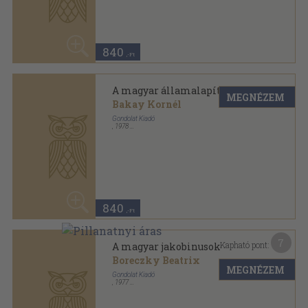
,
1977
Ragasztott papírkötés
,
239
oldal
50
Magyar História sorozat
960 Ft
480
,-Ft
14
Kapható pont:
A magyar romlásnak
századában
MEGNÉZEM
Péter Katalin
Gondolat Könyvkiadó
,
1979
Ragasztott papírkötés
,
203
oldal
Magyar História sorozat
960
,-Ft
7
Kapható pont:
A magyar romlásnak
századában
MEGNÉZEM
Péter Katalin
Gondolat Könyvkiadó
,
1975
Ragasztott papírkötés
,
203
oldal
Magyar História sorozat
50