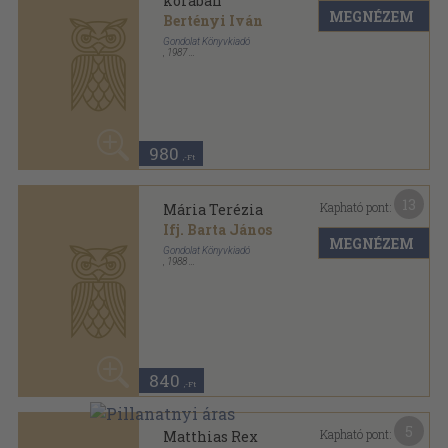
Könyvkötői kötés
,
210
oldal
Magyar História sorozat
20
1.140 Ft
910
,-Ft
Mutass többet
ANTIKVÁRIUM.HU
SZOLGÁLTATÁSAINK