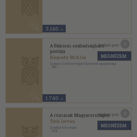
1.140
,-Ft
11
Kapható pont:
Az Aranybullák évszázada
Kristó Gyula
MEGNÉZEM
Gondolat Könyvkiadó
,
1981
Ragasztott papírkötés
,
251
oldal
Magyar História sorozat
20
960 Ft
760
,-Ft
7
Kapható pont:
Az Aranybullák évszázada
Kristó Gyula
MEGNÉZEM
Gondolat Könyvkiadó
,
1976
Ragasztott papírkötés
,
254
oldal
Magyar História sorozat