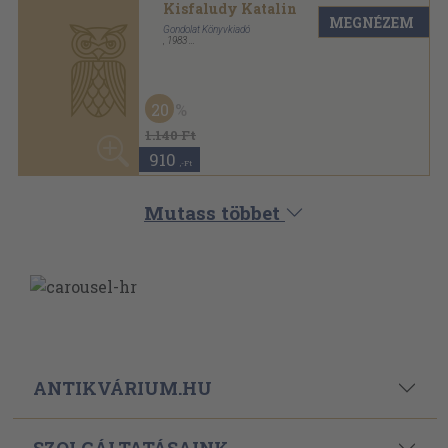
ELÉRHETŐSÉGEINK
Powered By
Ebond