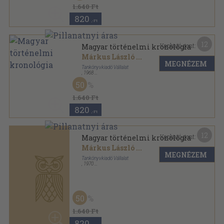
1.640 Ft
820
,-Ft
12
Kapható pont:
Magyar történelmi kronológia
Márkus László
...
MEGNÉZEM
Tankönyvkiadó Vállalat
,
1968
Félvászon
,
415
oldal
50
1.640 Ft
820
,-Ft
12
Kapható pont:
Magyar történelmi kronológia
Márkus László
...
MEGNÉZEM
Tankönyvkiadó Vállalat
,
1970
Félvászon
,
415
oldal
50
1.640 Ft
820
,-Ft