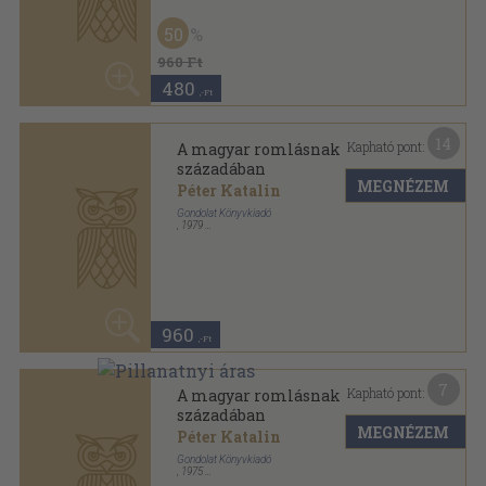
960 Ft
480
,-Ft
15
Kapható pont:
A magyar romlásnak
századában (dedikált példány)
MEGNÉZEM
Péter Katalin
Gondolat Könyvkiadó
,
1975
Ragasztott papírkötés
,
203
oldal
Magyar História sorozat
2.980
,-Ft
25
Kapható pont:
A Nógrád Megyei Múzeumok
Évkönyve 1981.
MEGNÉZEM
Köpeczi Béla
...
Nógrád megyei Múzeumok Igazgatósága
,
1981
Ragasztott papírkötés
,
257
oldal
A Nógrád Megyei Múzeumok évkönyve sorozat