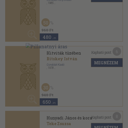
840
,-Ft
13
Kapható pont:
Kapisztrán János
Kulcsár Péter
MEGNÉZEM
Gondolat Könyvkiadó
,
1987
Ragasztott papírkötés
,
234
oldal
Magyar História-Életrajzok sorozat
840
,-Ft
7
Kapható pont:
Károlyi Sándor
Kovács Ágnes
MEGNÉZEM
Gondolat Könyvkiadó
,
1988
Ragasztott papírkötés
,
233
oldal