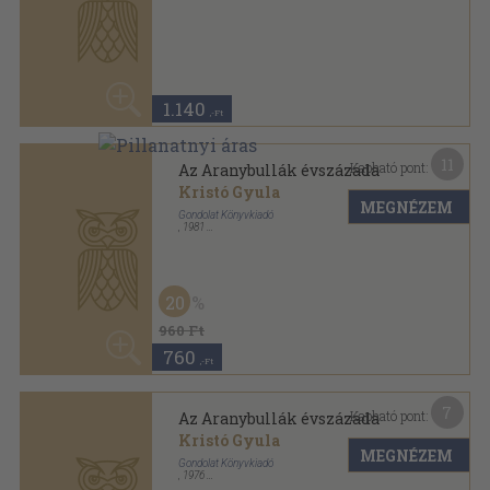
840
,-Ft
7
Kapható pont:
Az erdélyi fejedelemség
születése
MEGNÉZEM
Barta Gábor
Gondolat Könyvkiadó
,
1984
Ragasztott papírkötés
,
279
oldal
Magyar História sorozat
50
960 Ft
480
,-Ft
21
Kapható pont:
Az erdélyi fejedelemség
születése (dedikált példány)
MEGNÉZEM
Barta Gábor
Gondolat Kiadó
,
1979
Ragasztott papírkötés
,
279
oldal
Magyar História sorozat