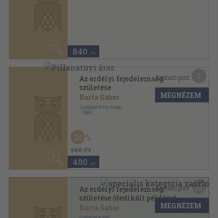
4.240
,-Ft
6
Kapható pont:
Az erdélyi fejedelemség
születése
MEGNÉZEM
Barta Gábor
Gondolat Kiadó
,
1979
Ragasztott papírkötés
,
279
oldal
Magyar História sorozat
50
840 Ft
420
,-Ft
13
Kapható pont:
Csák Máté
Kristó Gyula
MEGNÉZEM
Gondolat Könyvkiadó
,
1986
Ragasztott papírkötés
,
207
oldal
Magyar História-Életrajzok sorozat