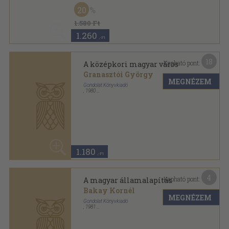
4
Kapható pont:
A magyar államalapítás
Bakay Kornél
MEGNÉZEM
Gondolat Könyvkiadó
,
1981
Ragasztott papírkötés
,
238
oldal
Magyar História sorozat
840
,-Ft
A magyar államalapítás
MEGNÉZEM
Bakay Kornél
Gondolat Kiadó
,
1978
Ragasztott papírkötés
,
238
oldal
Magyar História sorozat
840
,-Ft
7
Kapható pont:
A magyar jakobinusok
Boreczky Beatrix
MEGNÉZEM
Gondolat Kiadó