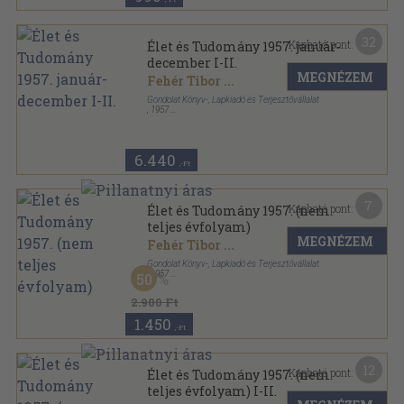
32
Kapható pont:
Élet és Tudomány 1957. január-
december I-II.
MEGNÉZEM
Fehér Tibor
...
Gondolat Könyv-, Lapkiadó és Terjesztővállalat
,
1957
Könyvkötői kötés
,
1664
oldal
Élet és Tudomány sorozat
6.440
,-Ft
7
Kapható pont:
Élet és Tudomány 1957. (nem
teljes évfolyam)
MEGNÉZEM
Fehér Tibor
...
Gondolat Könyv-, Lapkiadó és Terjesztővállalat
,
1957
50
Könyvkötői kötés
,
798
oldal
Élet és Tudomány sorozat
2.900 Ft
1.450
,-Ft
12
Kapható pont:
Élet és Tudomány 1957. (nem
teljes évfolyam) I-II.