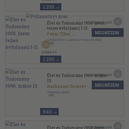
1.250
,-Ft
6
Kapható pont:
Élet és Tudomány 1958. (nem
teljes évfolyam) I-II.
MEGNÉZEM
Fehér Tibor
...
Gondolat Könyv-, Lapkiadó és Terjesztővállalat
,
1958
50
Könyvkötői kötés
,
1632
oldal
Élet és Tudomány sorozat
2.500 Ft
1.250
,-Ft
4
Kapható pont:
Élet és Tudomány 1966. május
13.
MEGNÉZEM
Heckenast Gusztáv
...
Hírlapkiadó Vállalat
,
1966
Tűzött kötés
,
45
oldal
Élet és Tudomány sorozat
840
,-Ft
26
Kapható pont:
Élet és Tudomány 1958. (nem