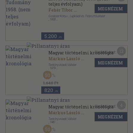
teljes évfolyam)
MEGNÉZEM
Fehér Tibor
...
Gondolat Könyv-, Lapkiadó és Terjesztővállalat
,
1958
Könyvkötői kötés
,
1192
oldal
Élet és Tudomány sorozat
5.200
,-Ft
12
Kapható pont:
Magyar történelmi kronológia
Márkus László
...
MEGNÉZEM
Tankönyvkiadó Vállalat
,
1979
Félvászon
,
587
oldal
50
1.640 Ft
820
,-Ft
4
Kapható pont:
Magyar történelmi kronológia
Márkus László
...
MEGNÉZEM
Tankönyvkiadó Vállalat
,
1981
Vászon
,
587
oldal
50