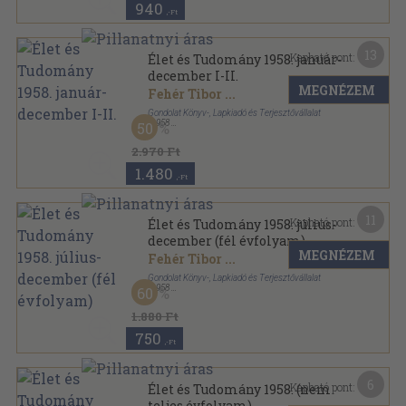
940
,-Ft
13
Kapható pont:
Élet és Tudomány 1958. január-
december I-II.
MEGNÉZEM
Fehér Tibor
...
Gondolat Könyv-, Lapkiadó és Terjesztővállalat
,
1958
50
Könyvkötői kötés
,
1771
oldal
Élet és Tudomány sorozat
2.970 Ft
1.480
,-Ft
11
Kapható pont:
Élet és Tudomány 1958. július-
december (fél évfolyam)
MEGNÉZEM
Fehér Tibor
...
Gondolat Könyv-, Lapkiadó és Terjesztővállalat
,
1958
60
Könyvkötői kötés
,
828
oldal
Élet és Tudomány sorozat
1.880 Ft
750
,-Ft
6
Kapható pont:
Élet és Tudomány 1958. (nem
teljes évfolyam)