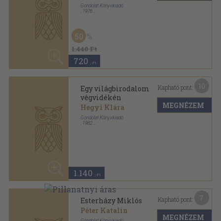
50
960 Ft
480
,-Ft
6
Kapható pont:
Hitviták tüzében
Bitskey István
MEGNÉZEM
Gondolat Kiadó
,
1978
Ragasztott papírkötés
,
249
oldal
Magyar História sorozat
30
940 Ft
650
,-Ft
8
Kapható pont:
Hunyadi János és kora
Teke Zsuzsa
MEGNÉZEM
Gondolat Könyvkiadó
,
1980
Ragasztott papírkötés
,
232
oldal
Magyar História sorozat