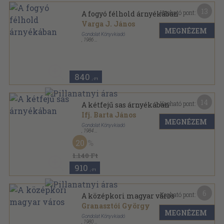
Ragasztott papírkötés
,
230
oldal
20
Magyar História sorozat
1.140 Ft
910
,-Ft
6
Kapható pont:
A középkori magyar város
Granasztói György
MEGNÉZEM
Gondolat Könyvkiadó
,
1980
Könyvkötői kötés
,
275
oldal
20
Magyar História sorozat
1.580 Ft
1.260
,-Ft
18
Kapható pont:
A középkori magyar város
Granasztói György
MEGNÉZEM
Gondolat Könyvkiadó
,
1980
Ragasztott papírkötés
,
275
oldal
Magyar História sorozat
1.180
,-Ft