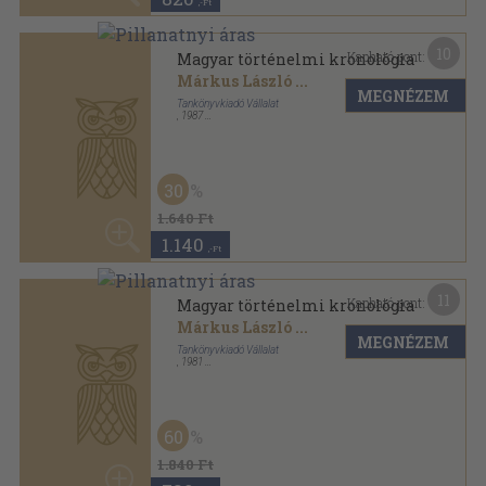
10
Kapható pont:
Magyar történelmi kronológia
Márkus László
...
MEGNÉZEM
Tankönyvkiadó Vállalat
,
1987
Fűzött kemény papírkötés
,
587
oldal
30
1.640 Ft
1.140
,-Ft
11
Kapható pont:
Magyar történelmi kronológia
Márkus László
...
MEGNÉZEM
Tankönyvkiadó Vállalat
,
1981
Félvászon
,
587
oldal
60
1.840 Ft
730
,-Ft
12
Kapható pont:
Magyar történelmi kronológia
Benczédi László
...
MEGNÉZEM
Tankönyvkiadó Vállalat
,
1984
Félvászon
,
587
oldal