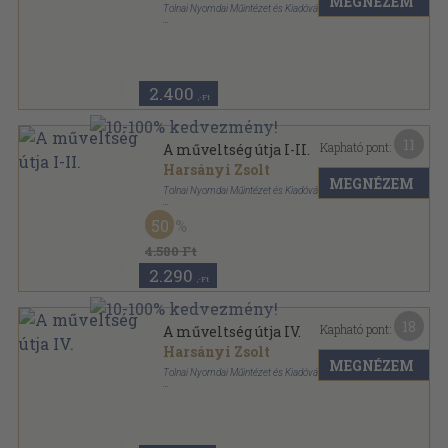
MEGNÉZEM
Tolnai Nyomdai Műintézet és Kiadóvállalat R.-T.
Aranyozott kiadói egész vászonkötés
,
319
oldal
A műveltség útja sorozat
2.400
,-Ft
11
Kapható pont:
A műveltség útja I-II.
Harsányi Zsolt
MEGNÉZEM
Tolnai Nyomdai Műintézet és Kiadóvállalat R.-T.
Könyvkötői vászonkötés
,
638
oldal
50
A műveltség útja sorozat
4.580 Ft
2.290
,-Ft
18
Kapható pont:
A műveltség útja IV.
Harsányi Zsolt
MEGNÉZEM
Tolnai Nyomdai Műintézet és Kiadóvállalat R.-T.
Aranyozott kiadói egész vászonkötés
,
318
oldal
A műveltség útja sorozat