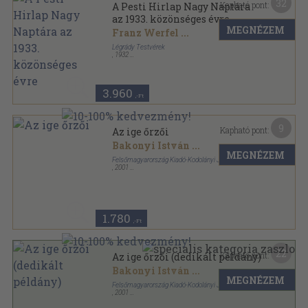
32
Kapható pont:
A Pesti Hirlap Nagy Naptára
az 1933. közönséges évre
MEGNÉZEM
Franz Werfel
...
Légrády Testvérek
,
1932
Félvászon
,
416
oldal
A Pesti Hirlap Könyvtára sorozat
3.960
,-Ft
9
Kapható pont:
Az ige őrzői
Bakonyi István
...
MEGNÉZEM
Felsőmagyarország Kiadó-Kodolányi János Főiskola
,
2001
Ragasztott papírkötés
,
216
oldal
1.780
,-Ft
22
Kapható pont:
Az ige őrzői (dedikált példány)
Bakonyi István
...
MEGNÉZEM
Felsőmagyarország Kiadó-Kodolányi János Főiskola
,
2001
Ragasztott papírkötés
,
216
oldal