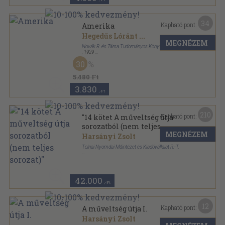
34
Kapható pont:
Amerika
Hegedűs Lóránt
...
MEGNÉZEM
Novák R. és Társa Tudományos Könyvkiadóvállalat
,
1929
Vászon
,
292
oldal
30
5.480 Ft
3.830
,-Ft
210
Kapható pont:
"14 kötet A műveltség útja
sorozatból (nem teljes
MEGNÉZEM
sorozat)"
Harsányi Zsolt
Tolnai Nyomdai Műintézet és Kiadóvállalat R.-T.
Aranyozott kiadói egész vászonkötés
,
4468
oldal
A műveltség útja sorozat
42.000
,-Ft
12
Kapható pont:
A műveltség útja I.
Harsányi Zsolt