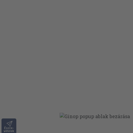
Észre-
vételek