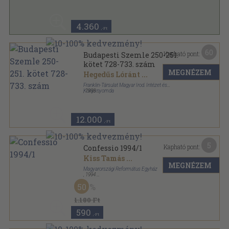
4.360
,-Ft
60
Kapható pont:
Budapesti Szemle 250-251.
kötet 728-733. szám
MEGNÉZEM
Hegedűs Lóránt
...
Franklin-Társulat Magyar Irod. Intézet és
Könyvnyomda
,
1938
Könyvkötői kötés
,
768
oldal
Budapesti Szemle sorozat
12.000
,-Ft
5
Kapható pont:
Confessio 1994/1
Kiss Tamás
...
MEGNÉZEM
Magyarországi Református Egyház
,
1994
Tűzött kötés
,
129
oldal
50
Confessio sorozat
1.180 Ft
590
,-Ft