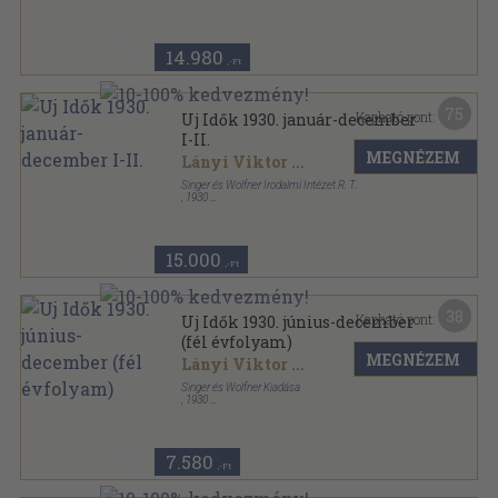
Könyvkötői kötés
,
1632
oldal
Uj Idők sorozat
14.980
,-Ft
75
Kapható pont:
Uj Idők 1930. január-december
I-II.
MEGNÉZEM
Lányi Viktor
...
Singer és Wolfner Irodalmi Intézet R. T.
,
1930
Aranyozott kiadói egész vászonkötés
,
1632
oldal
Uj Idők sorozat
15.000
,-Ft
38
Kapható pont:
Uj Idők 1930. június-december
(fél évfolyam)
MEGNÉZEM
Lányi Viktor
...
Singer és Wolfner Kiadása
,
1930
Könyvkötői vászonkötés
,
828
oldal
Uj Idők sorozat
7.580
,-Ft