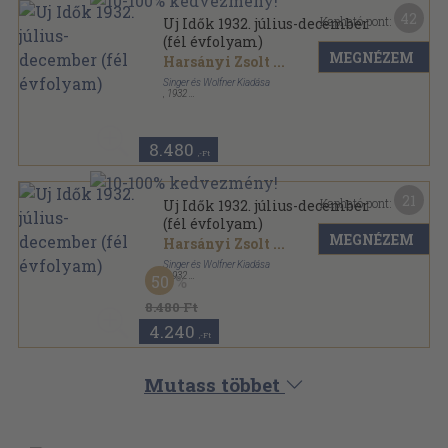
42
Kapható pont:
Uj Idők 1932. július-december
(fél évfolyam)
MEGNÉZEM
Harsányi Zsolt
...
Singer és Wolfner Kiadása
,
1932
Vászon
,
828
oldal
Uj Idők sorozat
8.480
,-Ft
21
Kapható pont:
Uj Idők 1932. július-december
(fél évfolyam)
MEGNÉZEM
Harsányi Zsolt
...
Singer és Wolfner Kiadása
,
1932
50
Aranyozott kiadói egész vászonkötés
,
828
oldal
Uj Idők sorozat
8.480 Ft
4.240
,-Ft
Mutass többet