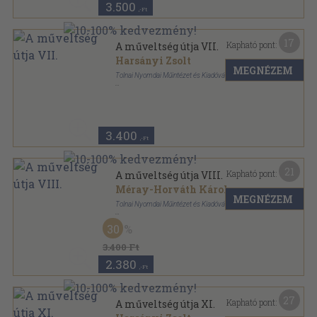
3.500
,-Ft
17
Kapható pont:
A műveltség útja VII.
Harsányi Zsolt
MEGNÉZEM
Tolnai Nyomdai Műintézet és Kiadóvállalat R.-T.
Aranyozott kiadói egész vászonkötés
,
320
oldal
A műveltség útja sorozat
3.400
,-Ft
21
Kapható pont:
A műveltség útja VIII.
Méray-Horváth Károly
...
MEGNÉZEM
Tolnai Nyomdai Műintézet és Kiadóvállalat R.-T.
Aranyozott kiadói egész vászonkötés
,
320
oldal
30
A műveltség útja sorozat
3.400 Ft
2.380
,-Ft
27
Kapható pont:
A műveltség útja XI.