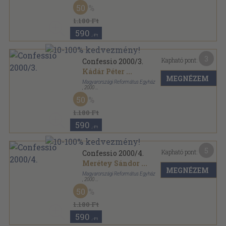
Tűzött kötés
,
128
oldal
50
Confessio sorozat
1.180 Ft
590
,-Ft
3
Kapható pont:
Confessio 2000/3.
Kádár Péter
...
MEGNÉZEM
Magyarországi Református Egyház
,
2000
Tűzött kötés
,
128
oldal
50
Confessio sorozat
1.180 Ft
590
,-Ft
5
Kapható pont:
Confessio 2000/4.
Merétey Sándor
...
MEGNÉZEM
Magyarországi Református Egyház
,
2000
Tűzött kötés
,
128
oldal
50
Confessio sorozat
1.180 Ft
590
,-Ft