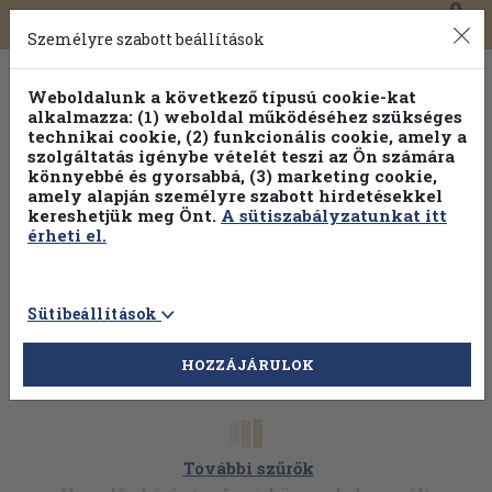
0
Toggle
Főmenü
Könyveink
navigation
Személyre szabott beállítások
Weboldalunk a következő típusú cookie-kat
alkalmazza: (1) weboldal működéséhez szükséges
technikai cookie, (2) funkcionális cookie, amely a
szolgáltatás igénybe vételét teszi az Ön számára
könnyebbé és gyorsabbá, (3) marketing cookie,
Válogasson több mint 1.000.000 kiadványunk közül
10-
amely alapján személyre szabott hirdetésekkel
100% kedvezménnyel!
kereshetjük meg Önt.
A sütiszabályzatunkat itt
érheti el.
Sütibeállítások
HOZZÁJÁRULOK
További szűrők