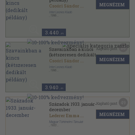
MEGNÉZEM
Csoóri Sándor
...
Inter Leones Kiadó
,
1996
Fűzött kemény papírkötés
,
253
oldal
3.440
,-Ft
20
Kapható pont:
Szavainkban a kincs
(kétszeresen dedikált
MEGNÉZEM
példány)
Csoóri Sándor
...
Inter Leones Kiadó
,
1996
Fűzött kemény papírkötés
,
253
oldal
3.940
,-Ft
49
Kapható pont:
Századok 1933. január-
december
MEGNÉZEM
Lederer Emma
...
Magyar Történelmi Társulat
,
1933
Félvászon
,
480
oldal
Századok sorozat