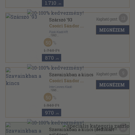
1.710
,-Ft
13
Kapható pont:
Szárszó '93
Csoóri Sándor
...
MEGNÉZEM
Püski Kiadó Kft.
,
1993
Ragasztott papírkötés
,
700
oldal
50
1.740 Ft
870
,-Ft
9
Kapható pont:
Szavainkban a kincs
Csoóri Sándor
...
MEGNÉZEM
Inter Leones Kiadó
,
1996
Fűzött kemény papírkötés
,
253
oldal
50
1.940 Ft
970
,-Ft
28
Kapható pont:
Szavainkban a kincs (dedikált
példány)