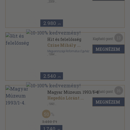
,
2009
Fűzött kemény papírkötés
,
302
oldal
2.980
,-Ft
13
Kapható pont:
Hit és felelősség
Czine Mihály
...
MEGNÉZEM
Magyarországi Református Egyház
,
1994
Tűzött kötés
,
200
oldal
Szárszói füzetek sorozat
2.540
,-Ft
16
Kapható pont:
Magyar Múzeum 1993/1-4.
Hegedűs Lóránt
...
MEGNÉZEM
,
1993
Ragasztott papírkötés
,
111
oldal
Magyar Múzeum sorozat
50
3.480 Ft
1.740
,-Ft