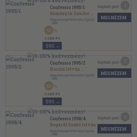
3
Kapható pont:
Confessio 1995/1.
Reményik Sándor
...
MEGNÉZEM
Magyarországi Református Egyház
,
1995
Tűzött kötés
,
128
oldal
50
Confessio sorozat
1.180 Ft
590
,-Ft
3
Kapható pont:
Confessio 1995/2.
Korsós István
...
MEGNÉZEM
Magyarországi Református Egyház
,
1995
Tűzött kötés
,
128
oldal
50
Confessio sorozat
1.180 Ft
590
,-Ft
3
Kapható pont:
Confessio 1998/4.
Bogárdi Szabó István
...
MEGNÉZEM
Magyarországi Református Egyház
,
1998