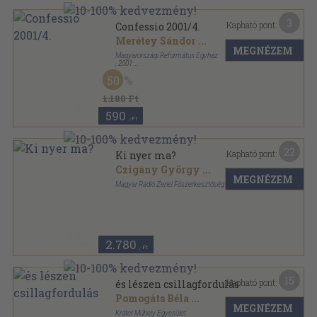
3
Kapható pont:
Confessio 2001/4.
Merétey Sándor
...
MEGNÉZEM
Magyarországi Református Egyház
,
2001
Ragasztott papírkötés
,
128
oldal
50
Confessio sorozat
1.180 Ft
590
,-Ft
22
Kapható pont:
Ki nyer ma?
Czigány György
...
MEGNÉZEM
Magyar Rádió Zenei Főszerkesztőség
Ragasztott papírkötés
,
81
oldal
2.780
,-Ft
15
Kapható pont:
és lészen csillagfordulás
Pomogáts Béla
...
MEGNÉZEM
Kráter Műhely Egyesület