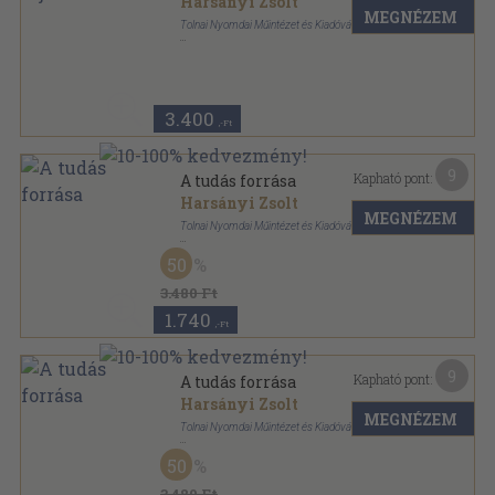
Harsányi Zsolt
MEGNÉZEM
Tolnai Nyomdai Műintézet és Kiadóvállalat R. T.
Aranyozott kiadói egész vászonkötés
,
319
oldal
A műveltség útja sorozat
3.400
,-Ft
9
Kapható pont:
A tudás forrása
Harsányi Zsolt
MEGNÉZEM
Tolnai Nyomdai Műintézet és Kiadóvállalat R. T.
Félbőr
,
319
oldal
50
3.480 Ft
1.740
,-Ft
9
Kapható pont:
A tudás forrása
Harsányi Zsolt
MEGNÉZEM
Tolnai Nyomdai Műintézet és Kiadóvállalat R. T.
Félbőr
,
319
oldal
50
3.480 Ft