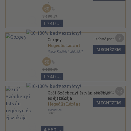
Vászon
,
212
oldal
50
3.480 Ft
1.740
,-Ft
9
Kapható pont:
Görgey
Hegedűs Lóránt
MEGNÉZEM
Nyugat Kiadó és Irodalmi R. T.
Félvászon
,
212
oldal
50
3.480 Ft
1.740
,-Ft
23
Kapható pont:
Gróf Széchenyi István regénye
és éjszakája
MEGNÉZEM
Hegedűs Lóránt
Athenaeum
,
1941
Vászon
,
304
oldal
Magyar trilógia sorozat
4.560
,-Ft