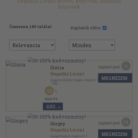
Hegedűs Lóránt művei, könyvek, használt
könyvek
Összesen 185 találat
Kaphatók előre:
4
Kapható pont:
Glória
Hegedűs Lóránt
MEGNÉZEM
Singer és Wolfner Irodalmi Intézet R-T.
,
1932
Aranyozott gerincű kiadói vászonkötés
,
279
oldal
50
960 Ft
480
,-Ft
14
Kapható pont:
Görgey
Hegedűs Lóránt
MEGNÉZEM
Nyugat Kiadó és Irodalmi R. T.