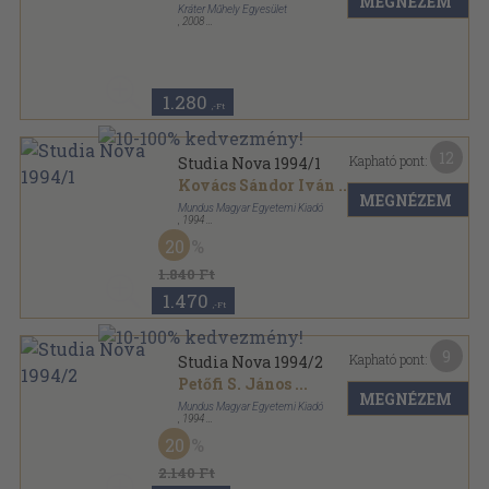
MEGNÉZEM
Kráter Műhely Egyesület
,
2008
Ragasztott papírkötés
,
95
oldal
PoLíSz sorozat
1.280
,-Ft
12
Kapható pont:
Studia Nova 1994/1
Kovács Sándor Iván
...
MEGNÉZEM
Mundus Magyar Egyetemi Kiadó
,
1994
Ragasztott papírkötés
,
260
oldal
20
Studia Nova sorozat
1.840 Ft
1.470
,-Ft
9
Kapható pont:
Studia Nova 1994/2
Petőfi S. János
...
MEGNÉZEM
Mundus Magyar Egyetemi Kiadó
,
1994
Ragasztott papírkötés
,
336
oldal
20
Studia Nova sorozat
2.140 Ft