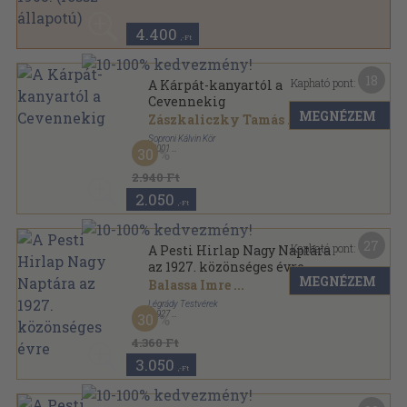
4.400
,-Ft
18
Kapható pont:
A Kárpát-kanyartól a
Cevennekig
MEGNÉZEM
Zászkaliczky Tamás
...
Soproni Kálvin Kör
,
2001
30
Ragasztott papírkötés
,
184
oldal
2.940 Ft
2.050
,-Ft
27
Kapható pont:
A Pesti Hirlap Nagy Naptára
az 1927. közönséges évre
MEGNÉZEM
Balassa Imre
...
Légrády Testvérek
,
1927
30
Vászon
,
480
oldal
A Pesti Hirlap Nagy Naptára sorozat
4.360 Ft
3.050
,-Ft