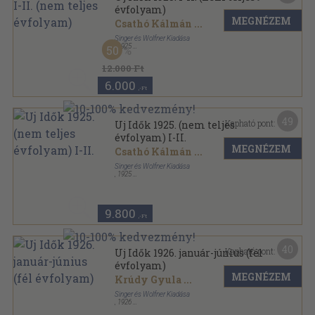
évfolyam)
MEGNÉZEM
Csathó Kálmán
...
Singer és Wolfner Kiadása
,
1925
50
Könyvkötői kötés
,
1293
oldal
Uj Idők sorozat
12.000 Ft
6.000
,-Ft
49
Kapható pont:
Uj Idők 1925. (nem teljes
évfolyam) I-II.
MEGNÉZEM
Csathó Kálmán
...
Singer és Wolfner Kiadása
,
1925
Könyvkötői kötés
,
1292
oldal
Uj Idők sorozat
9.800
,-Ft
40
Kapható pont:
Uj Idők 1926. január-június (fél
évfolyam)
MEGNÉZEM
Krúdy Gyula
...
Singer és Wolfner Kiadása
,
1926
Könyvkötői vászonkötés
,
740
oldal