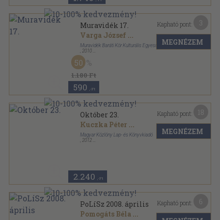
3
Kapható pont:
Muravidék 17.
Varga József
...
MEGNÉZEM
Muravidék Baráti Kör Kulturális Egyesület
,
2010
Ragasztott papírkötés
,
72
oldal
50
Muravidék sorozat
1.180 Ft
590
,-Ft
18
Kapható pont:
Október 23.
Kuczka Péter
...
MEGNÉZEM
Magyar Közlöny Lap- és Könyvkiadó
,
2012
Fűzött kemény papírkötés
,
411
oldal
Nemzeti könyvtár sorozat
2.240
,-Ft
6
Kapható pont:
PoLíSz 2008. április
Pomogáts Béla
...