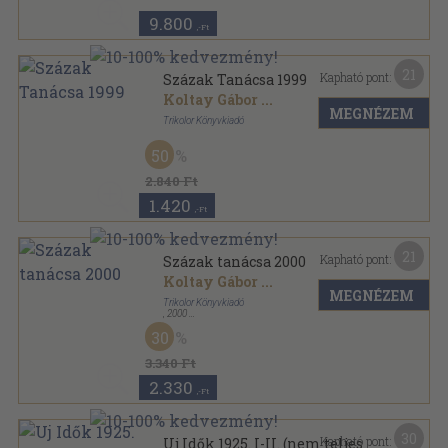
9.800
,-Ft
21
Kapható pont:
Százak Tanácsa 1999
Koltay Gábor
...
MEGNÉZEM
Trikolor Könyvkiadó
Ragasztott papírkötés
,
427
oldal
50
Százak Tanácsa sorozat
2.840 Ft
1.420
,-Ft
21
Kapható pont:
Százak tanácsa 2000
Koltay Gábor
...
MEGNÉZEM
Trikolor Könyvkiadó
,
2000
Ragasztott papírkötés
,
468
oldal
30
Százak Tanácsa sorozat
3.340 Ft
2.330
,-Ft
30
Kapható pont:
Uj Idők 1925. I-II. (nem teljes