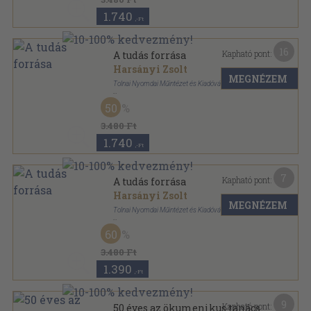
1.740
,-Ft
16
Kapható pont:
A tudás forrása
Harsányi Zsolt
MEGNÉZEM
Tolnai Nyomdai Műintézet és Kiadóvállalat R. T.
Félbőr
,
319
oldal
50
3.480 Ft
1.740
,-Ft
7
Kapható pont:
A tudás forrása
Harsányi Zsolt
MEGNÉZEM
Tolnai Nyomdai Műintézet és Kiadóvállalat R. T.
Félbőr
,
319
oldal
60
3.480 Ft
1.390
,-Ft
9
Kapható pont:
50 éves az ökumenikus tanács