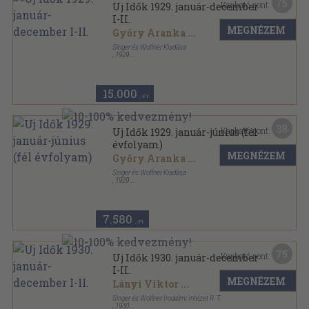
75
Kapható pont:
Uj Idők 1929. január-december
I-II.
MEGNÉZEM
Győry Aranka
...
Singer és Wolfner Kiadása
,
1929
Aranyozott kiadói egész vászonkötés
,
1624
oldal
Uj Idők sorozat
15.000
,-Ft
38
Kapható pont:
Uj Idők 1929. január-június (fél
évfolyam)
MEGNÉZEM
Győry Aranka
...
Singer és Wolfner Kiadása
,
1929
Könyvkötői vászonkötés
,
816
oldal
Uj Idők sorozat
7.580
,-Ft
75
Kapható pont:
Uj Idők 1930. január-december
I-II.
MEGNÉZEM
Lányi Viktor
...
Singer és Wolfner Irodalmi Intézet R. T.
,
1930