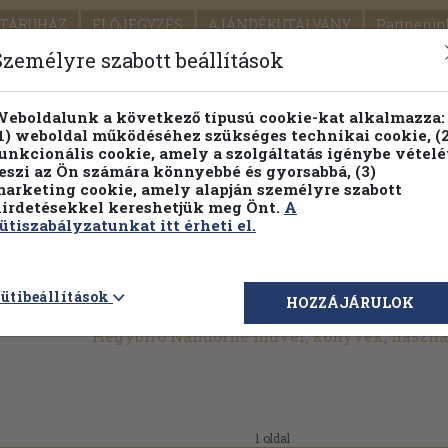
TÁRUHÁZ
ELŐJEGYZÉS
AJÁNDÉKUTALVÁNY
Partnerün
SZÁLLÍTÁS
SEGÍTSÉG
Személyre szabott beállítások
1.
Részletes kereső
Témaköri fa
eboldalunk a következő típusú cookie-kat alkalmazza:
1) weboldal működéséhez szükséges technikai cookie, (2
KIADV
unkcionális cookie, amely a szolgáltatás igénybe vételé
LEGNA
eszi az Ön számára könnyebbé és gyorsabbá, (3)
arketing cookie, amely alapján személyre szabott
PILLANATNYI ÁRAINK
FENNTARTHATÓ OLVASMÁN
irdetésekkel kereshetjük meg Önt.
A
ütiszabályzatunkat itt érheti el.
ütibeállítások
HOZZÁJÁRULOK
Hegybíró Nándorné művei, könyvek, haszná
1 oldal