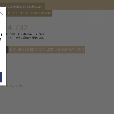
k: Régiségkereskedés.hu
A kosaram
HÍRLEVÉL
BELÉPÉS/REGISZTRÁCIÓ
MÉG
0
5000
Ft
144.732
)
ÁNNYAL NYÚJTJUK MAGYARORSZÁG
t
GYOBB ANTIKVÁR KÖNYV-KÍNÁLATÁT
YOK
KÖTELEZŐ ÉS AJÁNLOTT OLVASMÁNYOK
lt könyvek