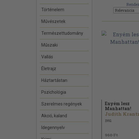
Rendez
Történelem
Művészetek
Természettudomány
Műszaki
Vallás
Életrajz
Háztartástan
Pszichológia
Enyém lesz
Szerelmes regények
Manhattan!
Judith Krant
Akció, kaland
1992
Idegennyelv
960 Ft