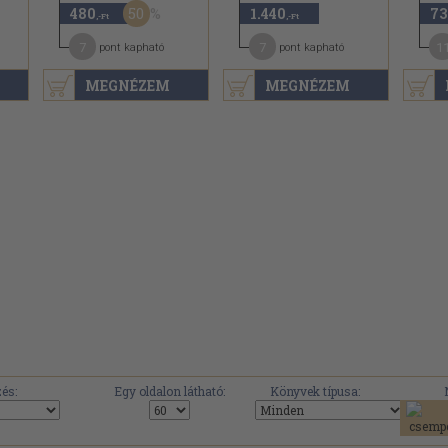
50
480
1.440
73
,-Ft
,-Ft
7
7
1
pont kapható
pont kapható
MEGNÉZEM
MEGNÉZEM
és:
Egy oldalon látható:
Könyvek típusa: