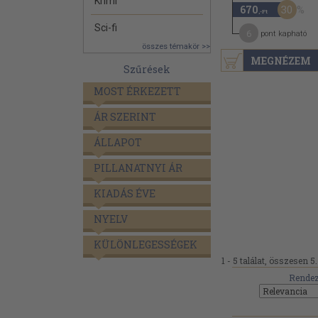
Krimi
30
670
,-Ft
Sci-fi
6
pont kapható
összes témakör >>
MEGNÉZEM
Szűrések
MOST ÉRKEZETT
ÁR SZERINT
ÁLLAPOT
PILLANATNYI ÁR
KIADÁS ÉVE
NYELV
KÜLÖNLEGESSÉGEK
1 - 5 találat, összesen 5.
Rendez