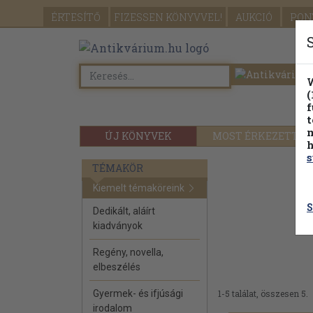
ÉRTESÍTŐ
FIZESSEN
KÖNYVVEL!
AUKCIÓ
PON
W
(
f
t
m
ÚJ KÖNYVEK
MOST ÉRKEZETT
h
s
TÉMAKÖR
Kiemelt témaköreink
S
Dedikált, aláírt
kiadványok
Regény, novella,
elbeszélés
Gyermek- és ifjúsági
1-5 találat, összesen 5.
irodalom