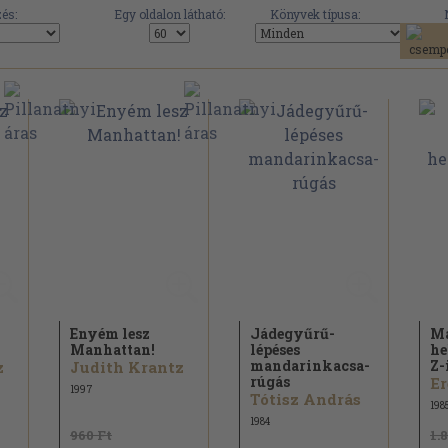
és:
Egy oldalon látható:
Könyvek típusa:
Enyém lesz
Jádegyűrű-
Ma
Manhattan!
lépéses
he
mandarinkacsa-
Z-
z
Judith Krantz
rúgás
Er
1997
Tótisz András
198
1984
960 Ft
1.