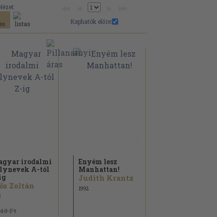
Nézet:
Kaphatók előre:
gyar irodalmi
Enyém lesz
lynevek A-tól
Manhattan!
ig
Judith Krantz
ős Zoltán
1992
5
840 Ft