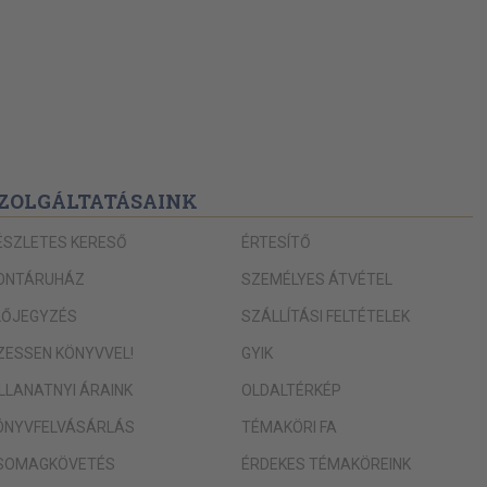
ZOLGÁLTATÁSAINK
ÉSZLETES KERESŐ
ÉRTESÍTŐ
ONTÁRUHÁZ
SZEMÉLYES ÁTVÉTEL
LŐJEGYZÉS
SZÁLLÍTÁSI FELTÉTELEK
IZESSEN KÖNYVVEL!
GYIK
ILLANATNYI ÁRAINK
OLDALTÉRKÉP
ÖNYVFELVÁSÁRLÁS
TÉMAKÖRI FA
SOMAGKÖVETÉS
ÉRDEKES TÉMAKÖREINK