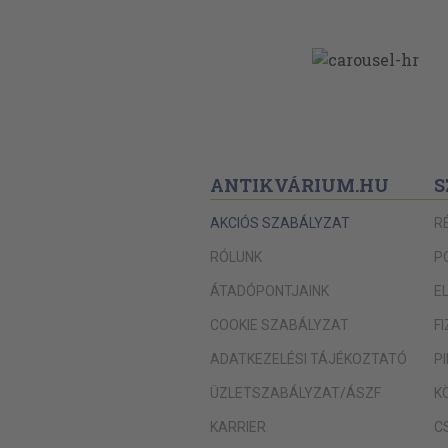
ANTIKVÁRIUM.HU
S
AKCIÓS SZABÁLYZAT
R
RÓLUNK
P
ÁTADÓPONTJAINK
E
COOKIE SZABÁLYZAT
F
ADATKEZELÉSI TÁJÉKOZTATÓ
P
ÜZLETSZABÁLYZAT/ÁSZF
K
KARRIER
C