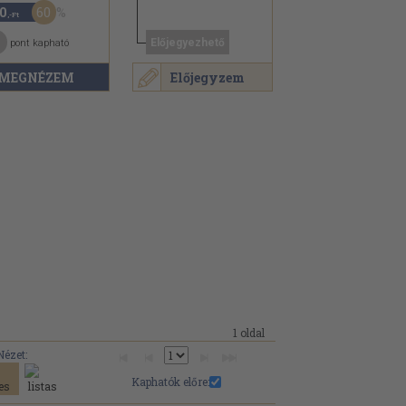
60
0
,-Ft
1
Előjegyezhető
pont kapható
MEGNÉZEM
Előjegyzem
1 oldal
Nézet:
Kaphatók előre: