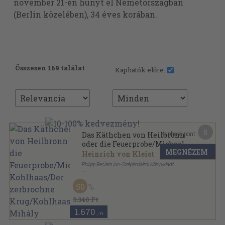
november 21-én hunyt el Németországban
(Berlin közelében), 34 éves korában.
Összesen 169 találat
Kaphatók előre:
8
Kapható pont:
Das Käthchen von Heilbronn
oder die Feuerprobe/Michael
MEGNÉZEM
Kohlhaas/Der zerbrochne
Heinrich von Kleist
Krug/Kohlhaas Mihály
Philipp Reclam jun.-Szépirodalmi Könyvkiadó
Könyvkötői kötés
,
484
oldal
Universal-Bibliothek - Olcsó Könyvtár sorozat
50
3.340 Ft
1.670
,-Ft