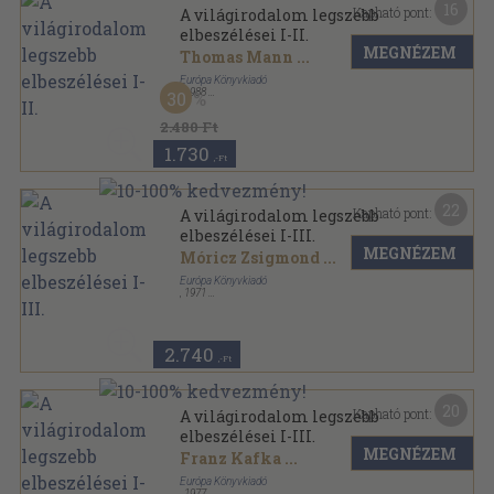
16
Kapható pont:
A világirodalom legszebb
elbeszélései I-II.
MEGNÉZEM
Thomas Mann
...
Európa Könyvkiadó
,
1988
30
Vászon
,
1731
oldal
2.480 Ft
1.730
,-Ft
22
Kapható pont:
A világirodalom legszebb
elbeszélései I-III.
MEGNÉZEM
Móricz Zsigmond
...
Európa Könyvkiadó
,
1971
Vászon
,
1823
oldal
2.740
,-Ft
20
Kapható pont:
A világirodalom legszebb
elbeszélései I-III.
MEGNÉZEM
Franz Kafka
...
Európa Könyvkiadó
,
1977