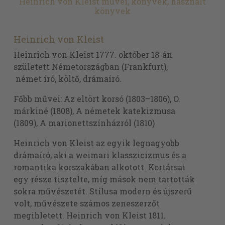
Heinrich von Kleist művei, könyvek, használt
könyvek
Heinrich von Kleist
Heinrich von Kleist 1777. október 18-án
született Németországban (Frankfurt),
német író, költő, drámaíró.
Főbb művei: Az eltört korsó (1803–1806), O.
márkiné (1808), A németek katekizmusa
(1809), A marionettszínházról (1810)
Heinrich von Kleist az egyik legnagyobb
drámaíró, aki a weimari klasszicizmus és a
romantika korszakában alkotott. Kortársai
egy része tisztelte, míg mások nem tartották
sokra művészetét. Stílusa modern és újszerű
volt, művészete számos zeneszerzőt
megihletett. Heinrich von Kleist 1811.