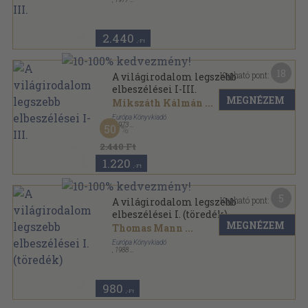
Vászon
,
1469
oldal
2.440
,-Ft
18
Kapható pont:
A világirodalom legszebb
elbeszélései I-III.
MEGNÉZEM
Mikszáth Kálmán
...
Európa Könyvkiadó
,
1973
50
Vászon
,
1453
oldal
2.440 Ft
1.220
,-Ft
5
Kapható pont:
A világirodalom legszebb
elbeszélései I. (töredék)
MEGNÉZEM
Thomas Mann
...
Európa Könyvkiadó
,
1988
Vászon
,
916
oldal
980
,-Ft