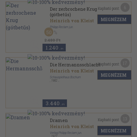
6
Kapható pont:
Der zerbrochene Krug
(gótbetűs)
MEGNÉZEM
Heinrich von Kleist
Philipp Reclam jun.
50
Varrott papírkötés
,
69
oldal
Universal-Bibliothek sorozat
2.480 Ft
1.240
,-Ft
17
Kapható pont:
Die Hermannsschlacht
Heinrich von Kleist
MEGNÉZEM
Schauspielhaus Bochum
,
1982
Ragasztott papírkötés
,
212
oldal
Schauspielhaus Bochum Programmbuch sorozat
3.440
,-Ft
13
Kapható pont:
Dramen
Heinrich von Kleist
MEGNÉZEM
Verlag Philipp Reclam jun.
,
1977