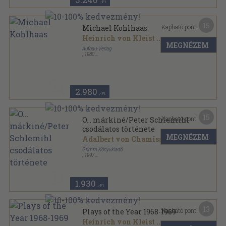
,-Ft
15
Kapható pont:
Michael Kohlhaas
Heinrich von Kleist
...
MEGNÉZEM
Aufbau-Verlag
,
1980
Vászon
,
164
oldal
2.980
,-Ft
15
Kapható pont:
O... márkiné/Peter Schlemihl
csodálatos története
MEGNÉZEM
Adalbert von Chamisso
...
Grimm Könyvkiadó
,
1997
Ragasztott papírkötés
,
173
oldal
1.930
,-Ft
13
Kapható pont:
Plays of the Year 1968-1969
Heinrich von Kleist
...