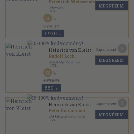
Friedrich Weissensteiner
MEGNÉZEM
Ueberreuter
,
2000
Fűzött kemény papírkötés
,
208
oldal
50
3.940 Ft
1.970
,-Ft
8
Kapható pont:
Heinrich von Kleist
Rudolf Loch
MEGNÉZEM
Verlag Philipp Reclam jun.
,
1978
Ragasztott papírkötés
,
336
oldal
50
Reclam Biografien sorozat
1.770 Ft
880
,-Ft
9
Kapható pont:
Heinrich von Kleist
Peter Goldammer
MEGNÉZEM
VEB Bibliographisches Institut
,
1980
Fűzött keménykötés
,
88
oldal