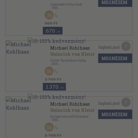
MEGNÉZEM
Szépirodalmi Könyvkiadó
,
1955
Fűzött papírkötés
,
167
oldal
30
Olcsó könyvtár sorozat
960 Ft
670
,-Ft
7
Kapható pont:
Michael Kohlhaas
Heinrich von Kleist
MEGNÉZEM
Fischer Taschenbuch Verlag
,
2005
Ragasztott kemény kötés
,
156
oldal
50
2.740 Ft
1.370
,-Ft
7
Kapható pont:
Michael Kohlhaas
Heinrich von Kleist
MEGNÉZEM
Buchgemeinschaft Donauland
,
1954
Ragasztott kemény kötés
,
159
oldal
50
2.740 Ft