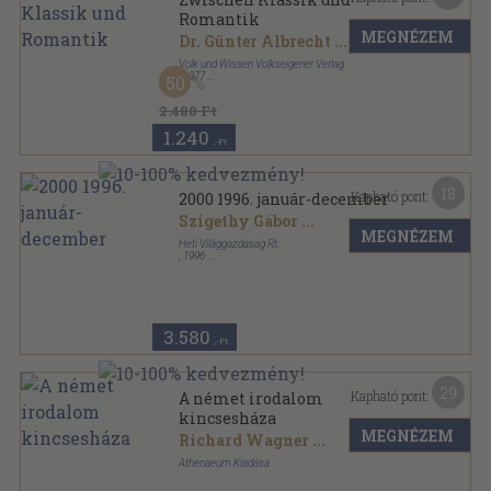
Romantik
MEGNÉZEM
Dr. Günter Albrecht
...
Volk und Wissen Volkseigener Verlag
,
1977
50
Vászon
,
248
oldal
2.480 Ft
1.240
,-Ft
18
Kapható pont:
2000 1996. január-december
Szigethy Gábor
...
MEGNÉZEM
Heti Világgazdaság Rt.
,
1996
Tűzött kötés
,
756
oldal
2000 sorozat
3.580
,-Ft
29
Kapható pont:
A német irodalom
kincsesháza
MEGNÉZEM
Richard Wagner
...
Athenaeum Kiadása
Félvászon
,
346
oldal