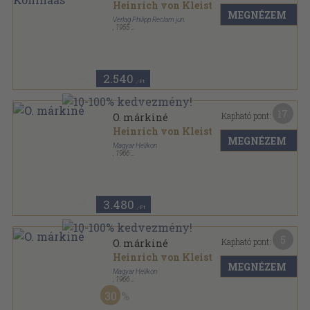
Heinrich von Kleist
MEGNÉZEM
Verlag Philipp Reclam jun.
,
1955
Tűzött kötés
,
141
oldal
2.540
,-Ft
17
Kapható pont:
O. márkiné
Heinrich von Kleist
MEGNÉZEM
Magyar Helikon
,
1966
Bőr
,
122
oldal
3.480
,-Ft
5
Kapható pont:
O. márkiné
Heinrich von Kleist
MEGNÉZEM
Magyar Helikon
,
1966
Vászon
,
122
oldal
30