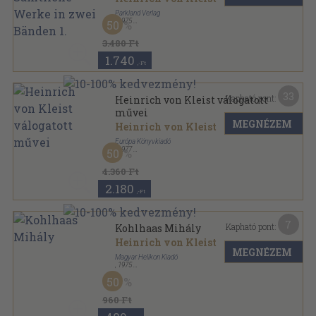
Parkland Verlag
,
1975
50
Vászon
,
417
oldal
3.480 Ft
1.740
,-Ft
33
Kapható pont:
Heinrich von Kleist válogatott
művei
MEGNÉZEM
Heinrich von Kleist
Európa Könyvkiadó
,
1977
50
Vászon
,
788
oldal
4.360 Ft
2.180
,-Ft
7
Kapható pont:
Kohlhaas Mihály
Heinrich von Kleist
MEGNÉZEM
Magyar Helikon Kiadó
,
1975
Varrott keménykötés
,
106
oldal
50
960 Ft