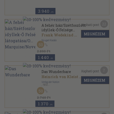
Penguin Classics sorozat
3.940
,-Ft
22
Kapható pont:
A fehér ház/Szétfoszlott
idyllek-Ő Felsége
MEGNÉZEM
látogatása/O...
Frank Wedekind
...
Marquise/Novellák
Nyugat Kiadás
50
Vászon
,
299
oldal
Nyugat könyvtár sorozat
2.890 Ft
1.440
,-Ft
7
Kapható pont:
Das Wunderbare
Heinrich von Kleist
...
MEGNÉZEM
Verlag der Nation
,
1972
Vászon
,
583
oldal
50
2.740 Ft
1.370
,-Ft