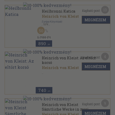
13
Kapható pont:
Heilbronni Katica
Heinrich von Kleist
MEGNÉZEM
Európa Könyvkiadó
,
1974
Ragasztott papírkötés
,
132
oldal
50
1.780 Ft
890
,-Ft
4
Kapható pont:
Heinrich von Kleist: Az eltört
korsó
MEGNÉZEM
Heinrich von Kleist
Tűzött kötés
,
8
oldal
740
,-Ft
9
Kapható pont:
Heinrich von Kleist
Sämtliche Werke in zwei
MEGNÉZEM
Bänden 1.
Heinrich von Kleist