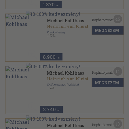
1.370
,-Ft
45
Kapható pont:
Michael Kohlhaas
Heinrich von Kleist
MEGNÉZEM
Phaidon-Verlag
,
1924
Varrott keménykötés
,
92
oldal
8.900
,-Ft
14
Kapható pont:
Michael Kohlhaas
Heinrich von Kleist
MEGNÉZEM
Greifenverlag zu Rudolstadt
,
1976
Vászon
,
158
oldal
2.740
,-Ft
13
Kapható pont:
Michael Kohlhaas