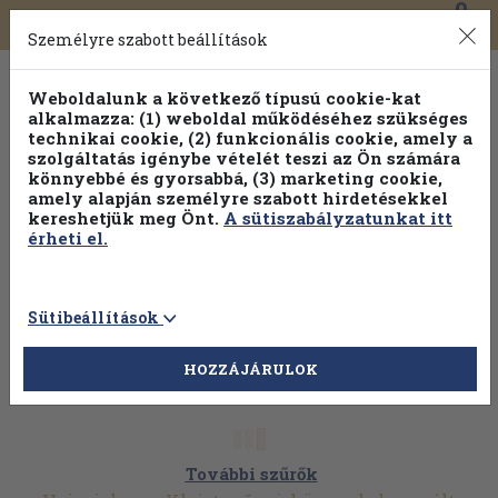
0
Toggle
Főmenü
Könyveink
navigation
Személyre szabott beállítások
Weboldalunk a következő típusú cookie-kat
alkalmazza: (1) weboldal működéséhez szükséges
technikai cookie, (2) funkcionális cookie, amely a
szolgáltatás igénybe vételét teszi az Ön számára
könnyebbé és gyorsabbá, (3) marketing cookie,
Válogasson több mint 1.000.000 kiadványunk közül
10-
amely alapján személyre szabott hirdetésekkel
100% kedvezménnyel!
kereshetjük meg Önt.
A sütiszabályzatunkat itt
érheti el.
Sütibeállítások
HOZZÁJÁRULOK
További szűrők