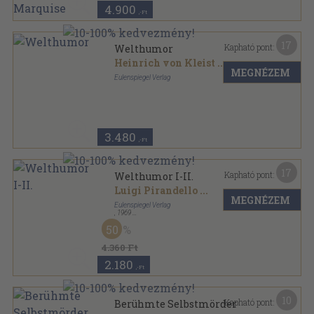
4.900
,-Ft
17
Kapható pont:
Welthumor
Heinrich von Kleist
...
MEGNÉZEM
Eulenspiegel Verlag
Vászon
,
899
oldal
3.480
,-Ft
17
Kapható pont:
Welthumor I-II.
Luigi Pirandello
...
MEGNÉZEM
Eulenspiegel Verlag
,
1969
Ragasztott papírkötés
,
946
oldal
50
4.360 Ft
2.180
,-Ft
10
Kapható pont:
Berühmte Selbstmörder