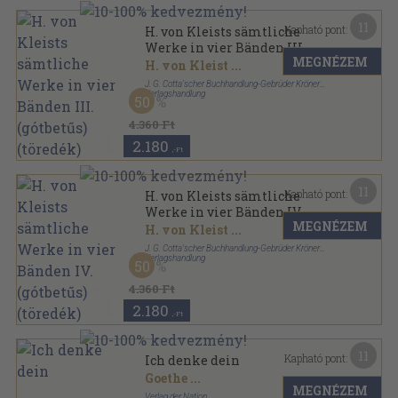
11
Kapható pont:
H. von Kleists sämtliche
Werke in vier Bänden III.
MEGNÉZEM
(gótbetűs) (töredék)
H. von Kleist
...
J. G. Cotta'scher Buchhandlung-Gebrüder Kröner
Verlagshandlung
50
Vászon
,
218
oldal
Cotta'sche Bibliothek der Weltliteratur sorozat
4.360 Ft
2.180
,-Ft
11
Kapható pont:
H. von Kleists sämtliche
Werke in vier Bänden IV.
MEGNÉZEM
(gótbetűs) (töredék)
H. von Kleist
...
J. G. Cotta'scher Buchhandlung-Gebrüder Kröner
Verlagshandlung
50
Vászon
,
332
oldal
Cotta'sche Bibliothek der Weltliteratur sorozat
4.360 Ft
2.180
,-Ft
11
Kapható pont:
Ich denke dein
Goethe
...
MEGNÉZEM
Verlag der Nation