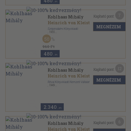
480
,-Ft
7
Kapható pont:
Kohlhaas Mihály
Heinrich von Kleist
MEGNÉZEM
Szépirodalmi Könyvkiadó
,
1955
Tűzött kötés
,
167
oldal
50
Olcsó könyvtár sorozat
960 Ft
480
,-Ft
12
Kapható pont:
Kohlhaas Mihály
Heinrich von Kleist
MEGNÉZEM
Révai Könyvkiadó Nemzeti Vállalat
,
1949
Félvászon
,
162
oldal
Révai Könyvtár sorozat
2.340
,-Ft
6
Kapható pont:
Kohlhaas Mihály
Heinrich von Kleist