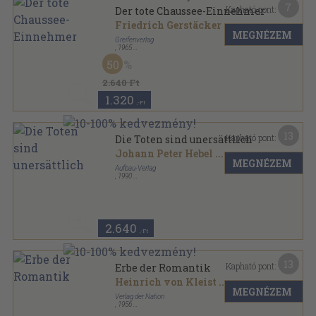
7
Kapható pont:
Der tote Chaussee-Einnehmer
Friedrich Gerstäcker
...
MEGNÉZEM
Greifenverlag
,
1965
Vászon
,
348
oldal
50
2.640 Ft
1.320
,-Ft
13
Kapható pont:
Die Toten sind unersättlich
Johann Peter Hebel
...
MEGNÉZEM
Aufbau-Verlag
,
1990
Ragasztott papírkötés
,
265
oldal
BB-Taschenbuch Programm sorozat
2.640
,-Ft
13
Kapható pont:
Erbe der Romantik
Heinrich von Kleist
...
MEGNÉZEM
Verlag der Nation
,
1956
Vászon
,
452
oldal