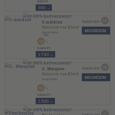
840 Ft
580
,-Ft
14
Kapható pont:
O. márkiné
Heinrich von Kleist
MEGNÉZEM
Magyar Helikon
,
1966
Bőr
,
122
oldal
50
3.480 Ft
1.740
,-Ft
10
Kapható pont:
O... Marquise
Heinrich von Kleist
MEGNÉZEM
Nyugat Kiadás
Könyvkötői papírkötés
,
62
oldal
50
Nyugat könyvtár sorozat
3.840 Ft
1.920
,-Ft
6
Kapható pont: