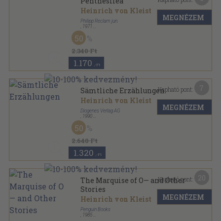
Penthesilea
Heinrich von Kleist
MEGNÉZEM
Philipp Reclam jun.
,
1971
Ragasztott papírkötés
,
112
oldal
50
Universal Bibliothek sorozat
2.340 Ft
1.170
,-Ft
7
Kapható pont:
Sämtliche Erzählungen
Heinrich von Kleist
MEGNÉZEM
Diogenes Verlag AG
,
1990
Ragasztott papírkötés
,
374
oldal
50
Detebe-Klassiker sorozat
2.640 Ft
1.320
,-Ft
20
Kapható pont:
The Marquise of O— and Other
Stories
MEGNÉZEM
Heinrich von Kleist
Penguin Books
,
1985
Ragasztott papírkötés
,
319
oldal