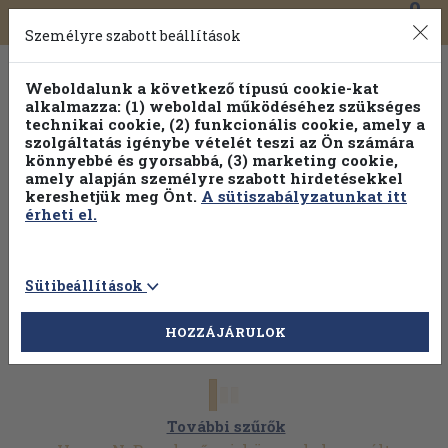
0
Toggle
Főmenü
Könyveink
navigation
Személyre szabott beállítások
Weboldalunk a következő típusú cookie-kat
alkalmazza: (1) weboldal működéséhez szükséges
technikai cookie, (2) funkcionális cookie, amely a
szolgáltatás igénybe vételét teszi az Ön számára
könnyebbé és gyorsabbá, (3) marketing cookie,
amely alapján személyre szabott hirdetésekkel
kereshetjük meg Önt.
A sütiszabályzatunkat itt
érheti el.
Sütibeállítások
HOZZÁJÁRULOK
További szűrők