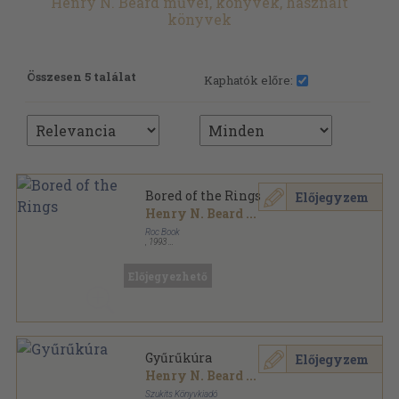
Henry N. Beard művei, könyvek, használt
könyvek
Összesen 5 találat
Kaphatók előre:
Bored of the Rings
Előjegyzem
Henry N. Beard
...
Roc Book
,
1993
Ragasztott papírkötés
,
149
oldal
Roc Fantasy sorozat
Előjegyezhető
Gyűrűkúra
Előjegyzem
Henry N. Beard
...
Szukits Könyvkiadó