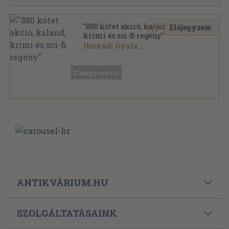
"880 kötet akció, kaland,
Előjegyzem
krimi és sci-fi regény"
Hernádi Gyula
...
Vegyes
,
235701
oldal
Előjegyezhető
ANTIKVÁRIUM.HU
SZOLGÁLTATÁSAINK