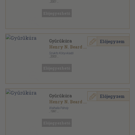
,
2001
Fűzött kemény papírkötés
,
232
oldal
Paródia sorozat
Előjegyezhető
Gyűrűkúra
Előjegyzem
Henry N. Beard
...
Szukits Könyvkiadó
,
2003
Fűzött kemény papírkötés
,
273
oldal
Szukits Könyvek sorozat
Előjegyezhető
Gyűrűkúra
Előjegyzem
Henry N. Beard
...
Walhalla Páholy
,
1991
Ragasztott papírkötés
,
193
oldal
Előjegyezhető