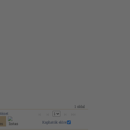
1 oldal
Nézet:
Kaphatók előre: