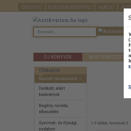
ÉRTESÍTŐ
FIZESSEN
KÖNYVVEL!
AUKCIÓ
PON
W
(
f
t
m
ÚJ KÖNYVEK
MOST ÉRKEZETT
h
s
TÉMAKÖR
Kiemelt témaköreink
S
Dedikált, aláírt
kiadványok
Regény, novella,
elbeszélés
Gyermek- és ifjúsági
1-3 találat, összesen 3.
irodalom