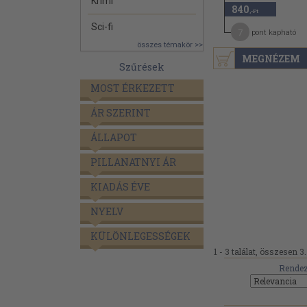
Krimi
840
,-Ft
Sci-fi
7
pont kapható
összes témakör >>
MEGNÉZEM
Szűrések
MOST ÉRKEZETT
ÁR SZERINT
ÁLLAPOT
PILLANATNYI ÁR
KIADÁS ÉVE
NYELV
KÜLÖNLEGESSÉGEK
1 - 3 találat, összesen 3.
Rendez