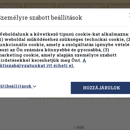
TÁRUHÁZ
ELŐJEGYZÉS
AJÁNDÉKUTALVÁNY
Partnerün
SZÁLLÍTÁS
SEGÍTSÉG
Személyre szabott beállítások
1.
Részletes kereső
Témaköri fa
eboldalunk a következő típusú cookie-kat alkalmazza:
1) weboldal működéséhez szükséges technikai cookie, (2
KIADV
unkcionális cookie, amely a szolgáltatás igénybe vételé
LEGNA
eszi az Ön számára könnyebbé és gyorsabbá, (3)
arketing cookie, amely alapján személyre szabott
PILLANATNYI ÁRAINK
FENNTARTHATÓ OLVASMÁN
irdetésekkel kereshetjük meg Önt.
A
ütiszabályzatunkat itt érheti el.
ütibeállítások
HOZZÁJÁRULOK
Henryk Dembinski művei, könyvek, haszná
1 oldal