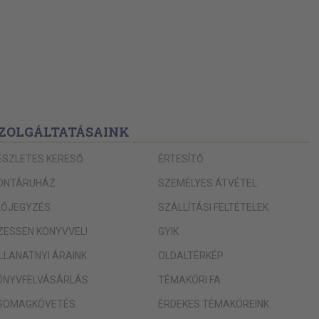
ZOLGÁLTATÁSAINK
ÉSZLETES KERESŐ
ÉRTESÍTŐ
ONTÁRUHÁZ
SZEMÉLYES ÁTVÉTEL
LŐJEGYZÉS
SZÁLLÍTÁSI FELTÉTELEK
IZESSEN KÖNYVVEL!
GYIK
ILLANATNYI ÁRAINK
OLDALTÉRKÉP
ÖNYVFELVÁSÁRLÁS
TÉMAKÖRI FA
SOMAGKÖVETÉS
ÉRDEKES TÉMAKÖREINK