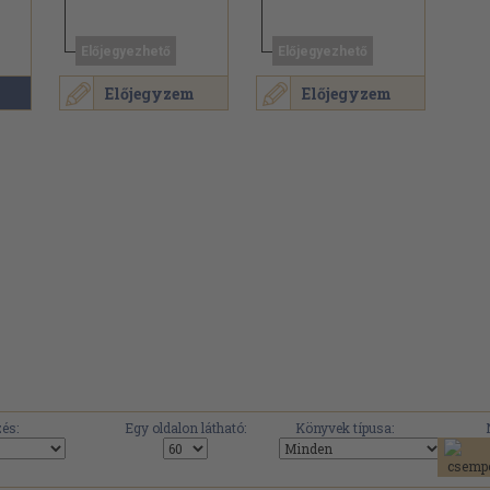
Előjegyezhető
Előjegyezhető
Előjegyzem
Előjegyzem
és:
Egy oldalon látható:
Könyvek típusa: