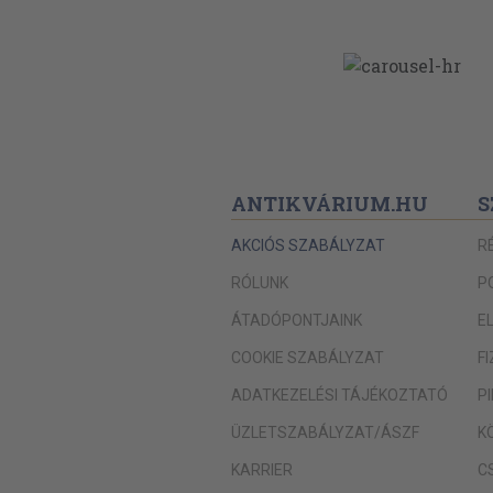
ANTIKVÁRIUM.HU
S
AKCIÓS SZABÁLYZAT
R
RÓLUNK
P
ÁTADÓPONTJAINK
E
COOKIE SZABÁLYZAT
F
ADATKEZELÉSI TÁJÉKOZTATÓ
P
ÜZLETSZABÁLYZAT/ÁSZF
K
KARRIER
C