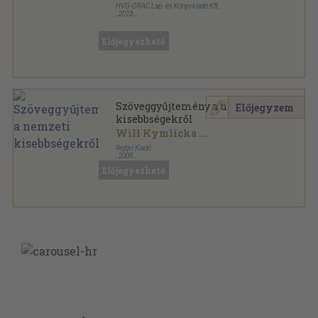
HVG-ORAC Lap- és Könyvkiadó Kft.
,
2013
Fűzött kemény papírkötés
,
223
oldal
Előjegyezhető
Szöveggyűjtemény a nemzeti
Előjegyzem
kisebbségekről
Will Kymlicka
...
Rejtjel Kiadó
,
2005
Ragasztott papírkötés
,
631
oldal
Előjegyezhető
Rejtjel Politológia Könyvek sorozat