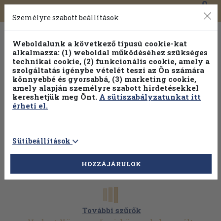
0
Toggle
Főmenü
Könyveink
navigation
Személyre szabott beállítások
Weboldalunk a következő típusú cookie-kat
alkalmazza: (1) weboldal működéséhez szükséges
technikai cookie, (2) funkcionális cookie, amely a
szolgáltatás igénybe vételét teszi az Ön számára
könnyebbé és gyorsabbá, (3) marketing cookie,
amely alapján személyre szabott hirdetésekkel
kereshetjük meg Önt.
A sütiszabályzatunkat itt
érheti el.
Sütibeállítások
HOZZÁJÁRULOK
További szűrők