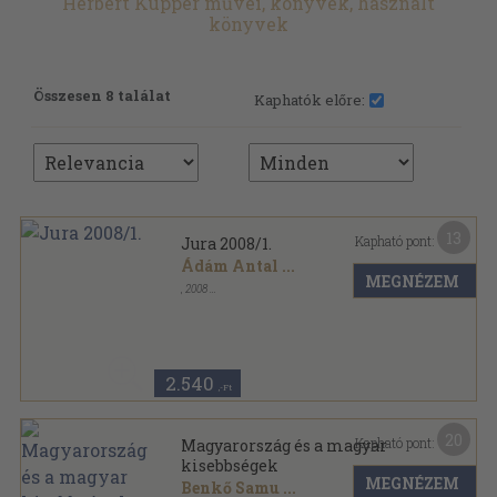
Herbert Küpper művei, könyvek, használt
könyvek
Összesen 8 találat
Kaphatók előre:
13
Kapható pont:
Jura 2008/1.
Ádám Antal
...
MEGNÉZEM
,
2008
Ragasztott papírkötés
,
235
oldal
Jura sorozat
2.540
,-Ft
20
Kapható pont:
Magyarország és a magyar
kisebbségek
MEGNÉZEM
Benkő Samu
...