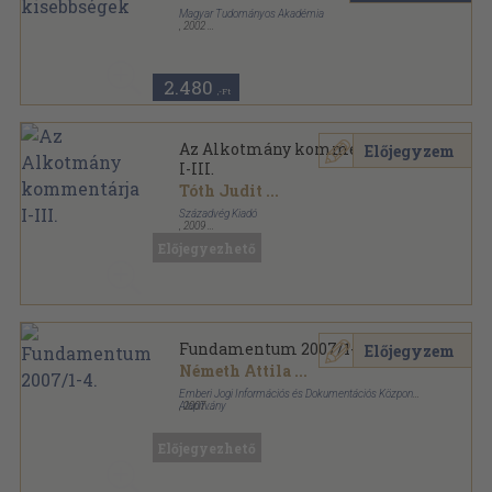
Magyar Tudományos Akadémia
,
2002
Ragasztott papírkötés
,
199
oldal
Műhelytanulmányok-Kisebbségkutatás sorozat
2.480
,-Ft
Az Alkotmány kommentárja
Előjegyzem
I-III.
Tóth Judit
...
Századvég Kiadó
,
2009
Ragasztott papírkötés
,
2821
oldal
Előjegyezhető
Fundamentum 2007/1-4.
Előjegyzem
Németh Attila
...
Emberi Jogi Információs és Dokumentációs Központ
Alapítvány
,
2007
Ragasztott papírkötés
,
516
oldal
Fundamentum sorozat
Előjegyezhető