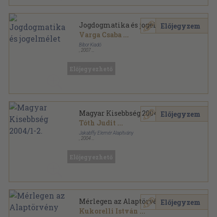
Jogdogmatika és jogelmélet
Előjegyzem
Varga Csaba
...
Bíbor Kiadó
,
2007
Ragasztott papírkötés
,
391
oldal
Prudentia Iuris sorozat
Előjegyezhető
Magyar Kisebbség 2004/1-2.
Előjegyzem
Tóth Judit
...
Jakabffy Elemér Alapítvány
,
2004
Ragasztott papírkötés
,
595
oldal
Magyar Kisebbség sorozat
Előjegyezhető
Mérlegen az Alaptörvény
Előjegyzem
Kukorelli István
...