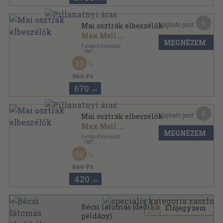
6
Kapható pont:
Mai osztrák elbeszélők
Max Mell
...
MEGNÉZEM
Európa Könyvkiadó
,
1967
Vászon
,
449
oldal
30
Dekameron sorozat sorozat
960 Ft
670
,-Ft
6
Kapható pont:
Mai osztrák elbeszélők
Max Mell
...
MEGNÉZEM
Európa Könyvkiadó
,
1967
Vászon
,
449
oldal
50
Dekameron sorozat sorozat
840 Ft
420
,-Ft
Bécsi látomás (dedikált
Előjegyzem
példány)