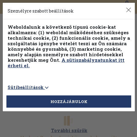
0
Toggle
Főmenü
Könyveink
navigation
Személyre szabott beállítások
Weboldalunk a következő típusú cookie-kat
alkalmazza: (1) weboldal működéséhez szükséges
technikai cookie, (2) funkcionális cookie, amely a
szolgáltatás igénybe vételét teszi az Ön számára
könnyebbé és gyorsabbá, (3) marketing cookie,
Válogasson több mint 30 000 kötet közül
amely alapján személyre szabott hirdetésekkel
Hobbi témakörökben
20% kedvezménnyel!
kereshetjük meg Önt.
A sütiszabályzatunkat itt
érheti el.
Sütibeállítások
HOZZÁJÁRULOK
További szűrők