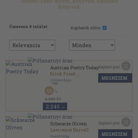
Herbert Zand művei, könyvek, használt
könyvek
Összesen 8 találat
Kaphatók előre:
11
Kapható pont:
Austrian Poetry Today
Erich Fried
...
MEGNÉZEM
Schocken Books
,
1988
Vászon
,
274
oldal
50
4.480 Ft
2.240
,-Ft
10
Kapható pont:
Schwarze Oliven
Lawrence Durrell
MEGNÉZEM
Rowohlt Verlag