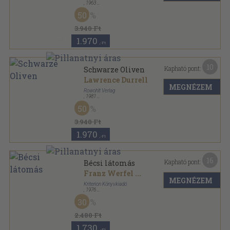
,
1963
Vászon
,
193
oldal
50
3.940 Ft
1.970
,-Ft
10
Kapható pont:
Schwarze Oliven
Lawrence Durrell
MEGNÉZEM
Rowohlt Verlag
,
1981
Ragasztott papírkötés
,
134
oldal
50
rororo sorozat
3.940 Ft
1.970
,-Ft
16
Kapható pont:
Bécsi látomás
Franz Werfel
...
MEGNÉZEM
Kriterion Könyvkiadó
,
1976
Vászon
,
317
oldal
30
2.480 Ft
1.730
,-Ft