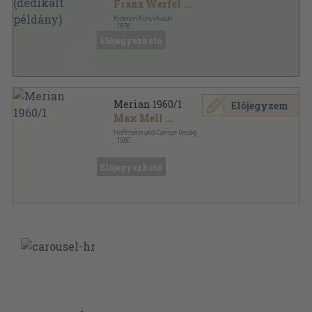
Franz Werfel
...
Kriterion Könyvkiadó
,
1976
Vászon
,
317
oldal
Előjegyezhető
Merian 1960/1
Előjegyzem
Max Mell
...
Hoffmann und Campe Verlag
,
1960
Félvászon
,
96
oldal
Merian sorozat
Előjegyezhető