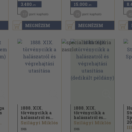
3.480
15.000
8.
,-Ft
,-Ft
17
75
4
pont kapható
pont kapható
MEGNÉZEM
MEGNÉZEM
ga
1888. XIX.
1888. XIX.
Hu
s
törvénycikk a
törvénycikk a
St
halászatról és...
halászatról és...
Sp
20
.
Szilágyi Miklós
Szilágyi Miklós
Il
1988
1988