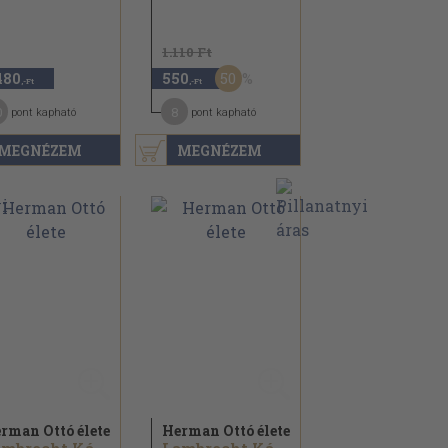
1.110 Ft
50
480
550
,-Ft
,-Ft
0
8
pont kapható
pont kapható
MEGNÉZEM
MEGNÉZEM
rman Ottó élete
Herman Ottó élete