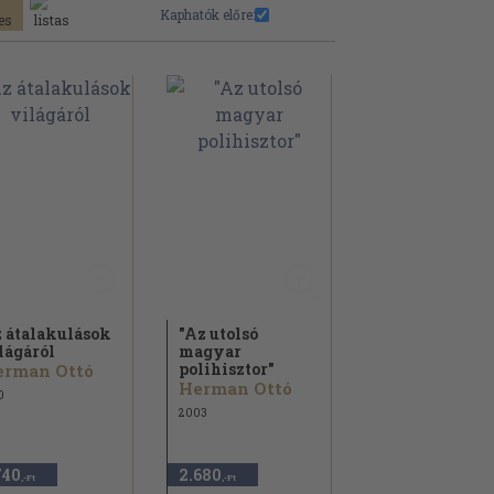
Kaphatók előre:
 átalakulások
"Az utolsó
lágáról
magyar
polihisztor"
erman Ottó
Herman Ottó
0
2003
740
2.680
,-Ft
,-Ft