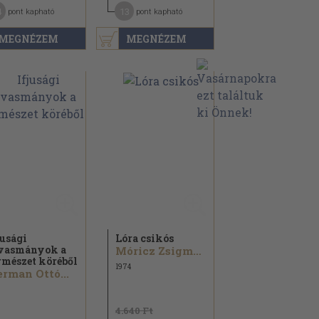
4
13
pont kapható
pont kapható
MEGNÉZEM
MEGNÉZEM
jusági
Lóra csikós
vasmányok a
Móricz Zsigmond...
rmészet köréből
1974
rman Ottó...
4.640 Ft