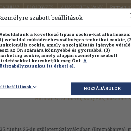
TÁRUHÁZ
ELŐJEGYZÉS
AJÁNDÉKUTALVÁNY
Partnerün
SZÁLLÍTÁS
SEGÍTSÉG
Személyre szabott beállítások
Részletes kereső
Témaköri fa
eboldalunk a következő típusú cookie-kat alkalmazza:
1) weboldal működéséhez szükséges technikai cookie, (2
unkcionális cookie, amely a szolgáltatás igénybe vételé
eszi az Ön számára könnyebbé és gyorsabbá, (3)
arketing cookie, amely alapján személyre szabott
PILLANATNYI ÁRAINK
FENNTARTHATÓ OLVASMÁN
irdetésekkel kereshetjük meg Önt.
A
ütiszabályzatunkat itt érheti el.
ütibeállítások
HOZZÁJÁRULOK
Herman Ottó művei, könyvek, használt 
35. június 26-án született Szlovákiában (Breznóbánya), 