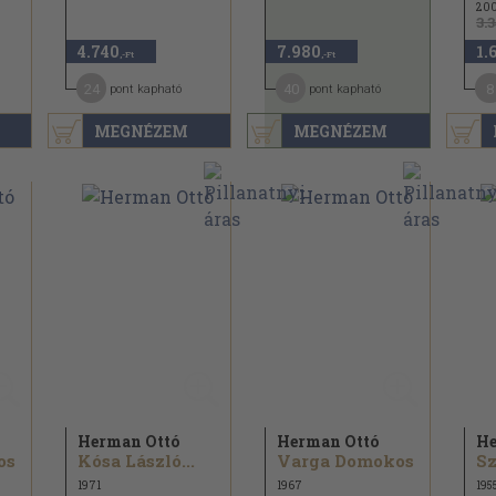
20
3.
4.740
7.980
1.
,-Ft
,-Ft
24
40
8
pont kapható
pont kapható
MEGNÉZEM
MEGNÉZEM
Herman Ottó
Herman Ottó
He
os
Kósa László...
Varga Domokos
Sz
1971
1967
195