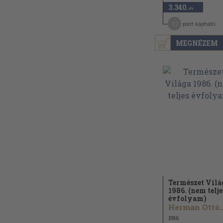
3.340
,-Ft
17
pont kapható
MEGNÉZEM
Természet Vilá
1986. (nem telje
évfolyam)
Herman Ottó..
1986