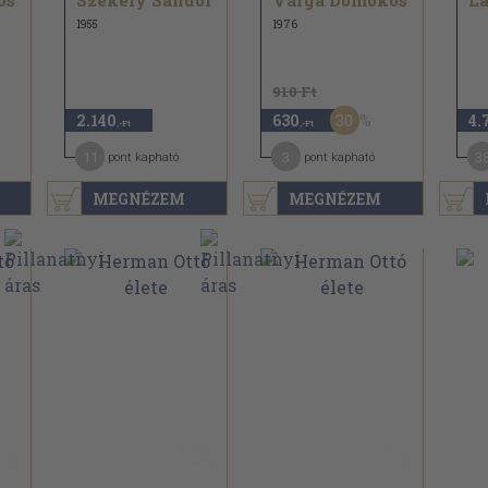
os
Székely Sándor
Varga Domokos
1955
1976
910 Ft
30
2.140
630
4.
,-Ft
,-Ft
11
3
3
pont kapható
pont kapható
MEGNÉZEM
MEGNÉZEM