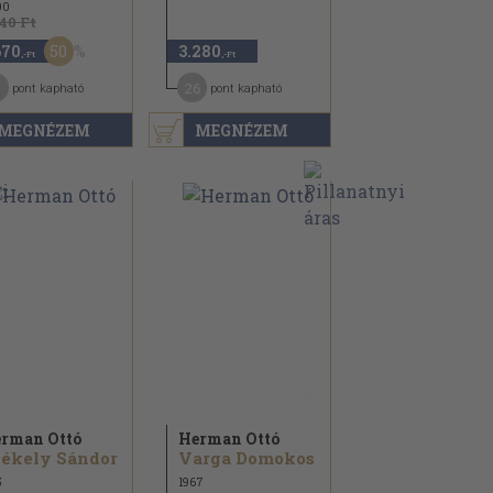
00
340 Ft
50
670
3.280
,-Ft
,-Ft
26
pont kapható
pont kapható
MEGNÉZEM
MEGNÉZEM
rman Ottó
Herman Ottó
ékely Sándor
Varga Domokos
5
1967