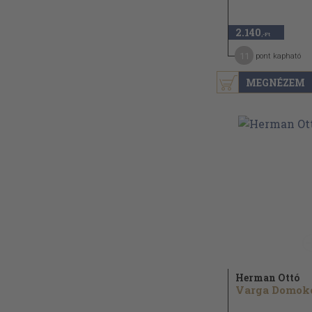
2.140
,-Ft
11
pont kapható
MEGNÉZEM
Herman Ottó
Varga Domok