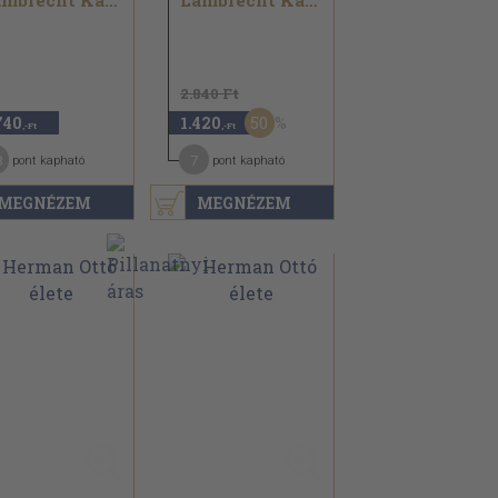
Lambrecht Kálmán
Lambrecht Kálmán
2.840 Ft
50
740
1.420
,-Ft
,-Ft
8
7
pont kapható
pont kapható
MEGNÉZEM
MEGNÉZEM