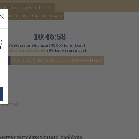
k: Régiségkereskedés.hu
A kosaram
HÍRLEVÉL
BELÉPÉS/REGISZTRÁCIÓ
MÉG
0
5000
Ft
10:46:56
)
Válogasson több mint 30 000 kötet közül
t
Hobbi témakörökben
20% kedvezménnyel!
YOK
KÖTELEZŐ ÉS AJÁNLOTT OLVASMÁNYOK
könyvek
magyar természetkutató, zoológus