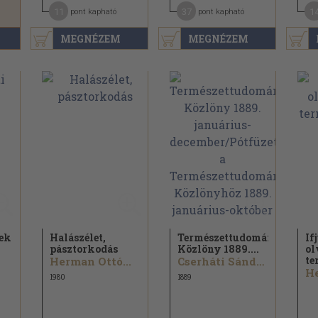
11
37
1
pont kapható
pont kapható
MEGNÉZEM
MEGNÉZEM
pek
Halászélet,
Természettudományi
If
pásztorkodás
Közlöny 1889....
ol
te
Herman Ottó...
Cserháti Sándor...
He
1980
1889