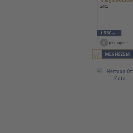
Varga Domok
2002
1.580
,-Ft
8
pont kapható
MEGNÉZEM