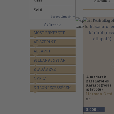
Krimi
Sci-fi
összes témakör >>
Szűrések
MOST ÉRKEZETT
ÁR SZERINT
ÁLLAPOT
PILLANATNYI ÁR
KIADÁS ÉVE
A madarak
NYELV
hasznáról és
káráról (rossz
KÜLÖNLEGESSÉGEK
állapotú)
Herman Ottó
1901
8.900
,-Ft