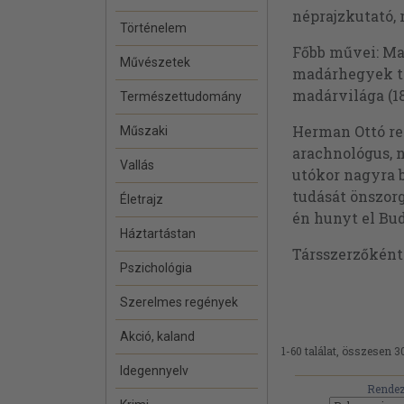
néprajzkutató, 
Történelem
Főbb művei: Mag
Művészetek
madárhegyek táj
madárvilága (1
Természettudomány
Herman Ottó ren
Műszaki
arachnológus, n
Vallás
utókor nagyra b
tudását önszor
Életrajz
én hunyt el Bu
Háztartástan
Társszerzőkén
Pszichológia
Szerelmes regények
Akció, kaland
1-60 találat, összesen 3
Idegennyelv
Rendez