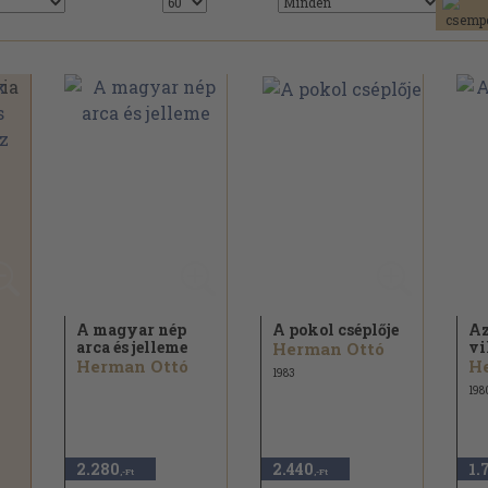
A magyar nép
A pokol cséplője
Az
arca és jelleme
vi
Herman Ottó
Herman Ottó
H
1983
198
2.280
2.440
1.
,-Ft
,-Ft