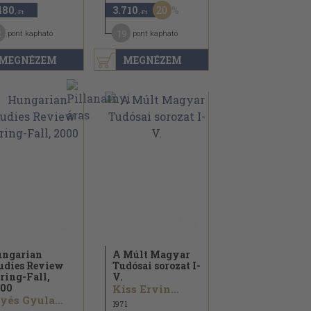
20
480
3.710
,-Ft
,-Ft
2
19
pont kapható
pont kapható
MEGNÉZEM
MEGNÉZEM
ngarian
A Múlt Magyar
udies Review
Tudósai sorozat I-
ring-Fall,
V.
00
Kiss Ervin...
lyés Gyula...
1971