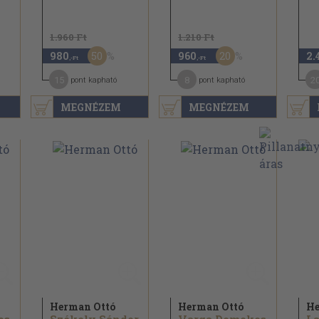
1.960 Ft
1.210 Ft
50
20
980
960
2.
,-Ft
,-Ft
15
8
2
pont kapható
pont kapható
MEGNÉZEM
MEGNÉZEM
Herman Ottó
Herman Ottó
He