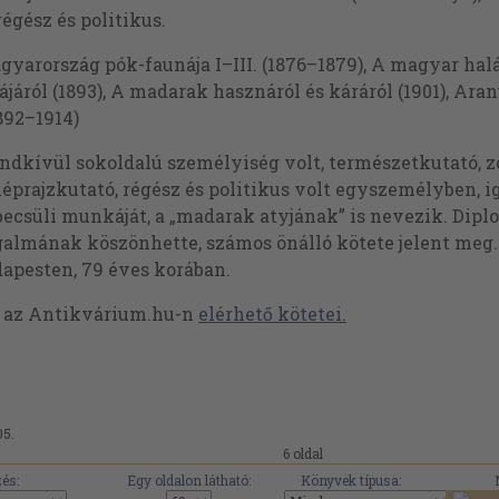
régész és politikus.
yarország pók-faunája I–III. (1876–1879), A magyar halás
áról (1893), A madarak hasznáról és káráról (1901), Arany
892–1914)
dkívül sokoldalú személyiség volt, természetkutató, zoo
éprajzkutató, régész és politikus volt egyszemélyben, ig
ecsüli munkáját, a „madarak atyjának” is nevezik. Dipl
galmának köszönhette, számos önálló kötete jelent meg.
dapesten, 79 éves korában.
t az Antikvárium.hu-n
elérhető kötetei.
05.
6 oldal
és:
Egy oldalon látható:
Könyvek típusa: