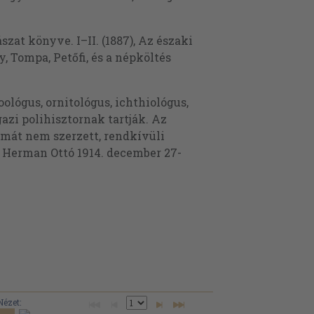
zat könyve. I–II. (1887), Az északi
, Tompa, Petőfi, és a népköltés
lógus, ornitológus, ichthiológus,
azi polihisztornak tartják. Az
omát nem szerzett, rendkívüli
 Herman Ottó 1914. december 27-
Nézet: