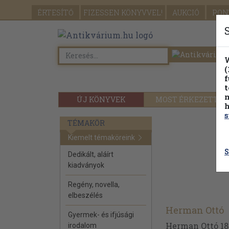
ÉRTESÍTŐ
FIZESSEN
KÖNYVVEL!
AUKCIÓ
PON
W
(
f
t
m
ÚJ KÖNYVEK
MOST ÉRKEZETT
h
s
TÉMAKÖR
Kiemelt témaköreink
S
Dedikált, aláírt
kiadványok
Regény, novella,
elbeszélés
Herman Ottó
Gyermek- és ifjúsági
Herman Ottó 18
irodalom