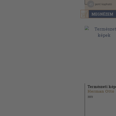
45
pont kapható
MEGNÉZEM
Természeti ké
Herman Ottó
1959