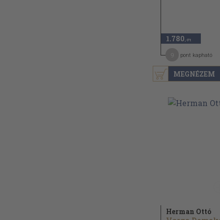
1.780
,-Ft
9
pont kapható
MEGNÉZEM
Herman Ottó