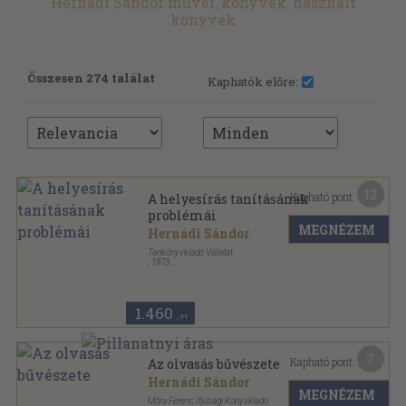
Hernádi Sándor művei, könyvek, használt
könyvek
Összesen 274 találat
Kaphatók előre:
12
Kapható pont:
A helyesírás tanításának
problémái
MEGNÉZEM
Hernádi Sándor
Tankönyvkiadó Vállalat
,
1973
Ragasztott papírkötés
,
110
oldal
A tanítás problémái sorozat
1.460
,-Ft
7
Kapható pont:
Az olvasás bűvészete
Hernádi Sándor
MEGNÉZEM
Móra Ferenc Ifjúsági Könyvkiadó