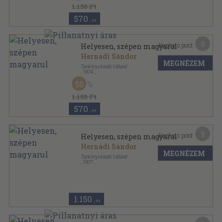
1.150 Ft
570
,-Ft
9
Kapható pont:
Helyesen, szépen magyarul
Hernádi Sándor
MEGNÉZEM
Tankönyvkiadó Vállalat
,
1974
Ragasztott papírkötés
,
199
oldal
50
1.150 Ft
570
,-Ft
9
Kapható pont:
Helyesen, szépen magyarul
Hernádi Sándor
MEGNÉZEM
Tankönyvkiadó Vállalat
,
1977
Ragasztott papírkötés
,
199
oldal
1.150
,-Ft