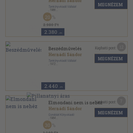
Hernádi Sándor
MEGNÉZEM
Tankönyvkiadó Vállalat
,
1986
Ragasztott papírkötés
,
271
oldal
20
Tanárképző főiskolai tankönyvek sorozat
2.980 Ft
2.380
,-Ft
12
Kapható pont:
Beszédművelés
Hernádi Sándor
MEGNÉZEM
Tankönyvkiadó Vállalat
,
1972
Ragasztott papírkötés
,
164
oldal
2.440
,-Ft
7
Kapható pont:
Elmondani nem is nehéz
Hernádi Sándor
MEGNÉZEM
Gondolat Könyvkiadó
,
1984
Ragasztott papírkötés
,
348
oldal
30
1.140 Ft