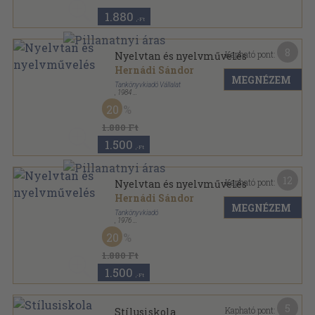
1.880
,-Ft
8
Kapható pont:
Nyelvtan és nyelvművelés
Hernádi Sándor
MEGNÉZEM
Tankönyvkiadó Vállalat
,
1984
Fűzött kemény papírkötés
,
610
oldal
20
1.880 Ft
1.500
,-Ft
12
Kapható pont:
Nyelvtan és nyelvművelés
Hernádi Sándor
MEGNÉZEM
Tankönyvkiadó
,
1976
Varrott keménykötés
,
651
oldal
20
1.880 Ft
1.500
,-Ft
5
Kapható pont:
Stílusiskola