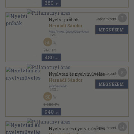
380
,-Ft
7
Kapható pont:
Nyelvi próbák
Hernádi Sándor
MEGNÉZEM
Móra Ferenc Ifjúsági Könyvkiadó
,
1982
Fűzött kemény papírkötés
,
372
oldal
50
960 Ft
480
,-Ft
8
Kapható pont:
Nyelvtan és nyelvművelés
Hernádi Sándor
MEGNÉZEM
Tankönyvkiadó
,
1972
Fűzött kemény papírkötés
,
651
oldal
50
1.880 Ft
940
,-Ft
14
Kapható pont:
Nyelvtan és nyelvművelés