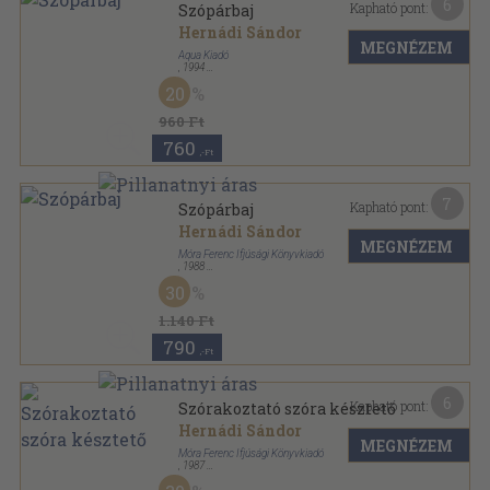
6
Kapható pont:
Szópárbaj
Hernádi Sándor
MEGNÉZEM
Aqua Kiadó
,
1994
Ragasztott papírkötés
,
196
oldal
20
960 Ft
760
,-Ft
7
Kapható pont:
Szópárbaj
Hernádi Sándor
MEGNÉZEM
Móra Ferenc Ifjúsági Könyvkiadó
,
1988
Fűzött kemény papírkötés
,
196
oldal
30
1.140 Ft
790
,-Ft
6
Kapható pont:
Szórakoztató szóra késztető
Hernádi Sándor
MEGNÉZEM
Móra Ferenc Ifjúsági Könyvkiadó
,
1987
Fűzött kemény papírkötés
,
236
oldal