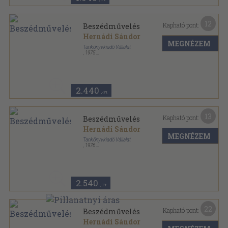
12
Kapható pont:
Beszédművelés
Hernádi Sándor
MEGNÉZEM
Tankönyvkiadó Vállalat
,
1975
Ragasztott papírkötés
,
164
oldal
2.440
,-Ft
13
Kapható pont:
Beszédművelés
Hernádi Sándor
MEGNÉZEM
Tankönyvkiadó Vállalat
,
1976
Ragasztott papírkötés
,
163
oldal
2.540
,-Ft
22
Kapható pont:
Beszédművelés
Hernádi Sándor