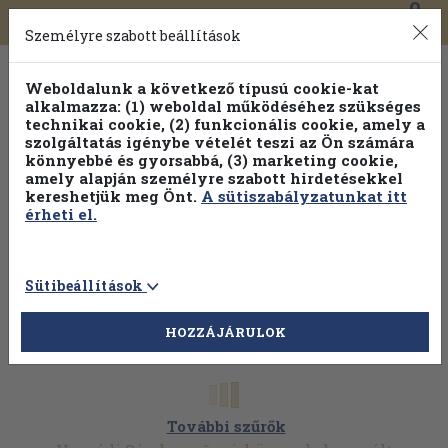
0
Toggle
Főmenü
Könyveink
navigation
Személyre szabott beállítások
Weboldalunk a következő típusú cookie-kat
alkalmazza: (1) weboldal működéséhez szükséges
technikai cookie, (2) funkcionális cookie, amely a
szolgáltatás igénybe vételét teszi az Ön számára
könnyebbé és gyorsabbá, (3) marketing cookie,
amely alapján személyre szabott hirdetésekkel
kereshetjük meg Önt.
A sütiszabályzatunkat itt
érheti el.
Sütibeállítások
HOZZÁJÁRULOK
További szűrők