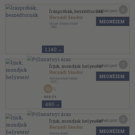
6
Kapható pont:
Íráspróbák, beszédtornák
Hernádi Sándor
MEGNÉZEM
Mozaik Oktatási Stúdió
,
1993
Ragasztott papírkötés
,
135
oldal
1.140
,-Ft
7
Kapható pont:
Írjuk, mondjuk helyesen!
Hernádi Sándor
MEGNÉZEM
Tankönyvkiadó Vállalat
,
1973
Fűzött kemény papírkötés
,
290
oldal
50
960 Ft
480
,-Ft
6
Kapható pont:
Írjuk, mondjuk helyesen!
Hernádi Sándor
MEGNÉZEM
Tankönyvkiadó