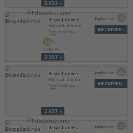
2.980
,-Ft
19
Kapható pont:
Beszédművelés
Hernádi Sándor
MEGNÉZEM
Tankönyvkiadó Vállalat
,
1976
Ragasztott papírkötés
,
272
oldal
20
Tanárképző főiskolai tankönyvek sorozat
2.980 Ft
2.380
,-Ft
24
Kapható pont:
Beszédművelés
Hernádi Sándor
MEGNÉZEM
Tankönyvkiadó Vállalat
,
1985
Ragasztott papírkötés
,
272
oldal
Tanárképző főiskolai tankönyvek sorozat
2.980
,-Ft
12
Kapható pont:
Beszédművelés