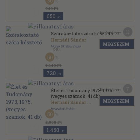
30
940 Ft
650
,-Ft
11
Kapható pont:
Szórakoztató szóra késztető
Hernádi Sándor
MEGNÉZEM
Mozaik Oktatási Stúdió
,
1993
Ragasztott papírkötés
,
235
oldal
50
1.440 Ft
720
,-Ft
7
Kapható pont:
Élet és Tudomány 1973, 1975.
(vegyes számok, 41 db)
MEGNÉZEM
Hernádi Sándor
...
Hírlapkiadó Vállalat
50
Tűzött kötés
,
3895
oldal
Élet és Tudomány sorozat
2.900 Ft
1.450
,-Ft