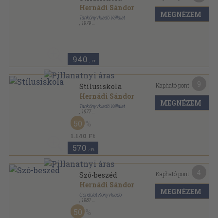
Hernádi Sándor
MEGNÉZEM
Tankönyvkiadó Vállalat
,
1979
Fűzött kemény papírkötés
,
189
oldal
940
,-Ft
9
Kapható pont:
Stílusiskola
Hernádi Sándor
MEGNÉZEM
Tankönyvkiadó Vállalat
,
1977
Fűzött kemény papírkötés
,
189
oldal
50
1.140 Ft
570
,-Ft
4
Kapható pont:
Szó-beszéd
Hernádi Sándor
MEGNÉZEM
Gondolat Könyvkiadó
,
1981
Könyvkötői kötés
,
296
oldal
50