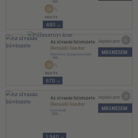
,
1989
Fűzött kemény papírkötés
,
184
oldal
50
960 Ft
480
,-Ft
6
Kapható pont:
Az olvasás bűvészete
Hernádi Sándor
MEGNÉZEM
Móra Ferenc Ifjúsági Könyvkiadó
,
1989
Ragasztott kemény papírkötés
,
184
oldal
30
960 Ft
670
,-Ft
10
Kapható pont:
Az olvasás bűvészete
Hernádi Sándor
MEGNÉZEM
Cicero Kiadó
,
2000
Fűzött kemény papírkötés
,
224
oldal
1.940
,-Ft