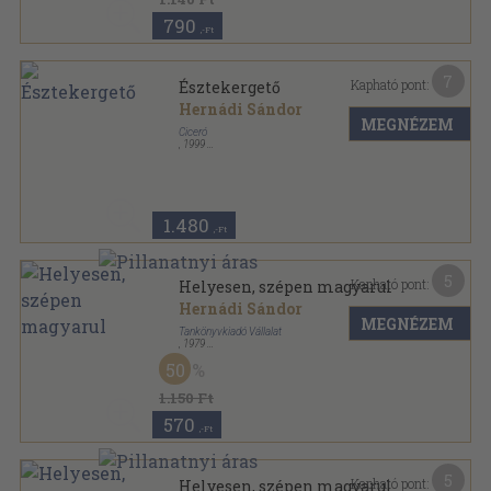
790
,-Ft
7
Kapható pont:
Észtekergető
Hernádi Sándor
MEGNÉZEM
Ciceró
,
1999
Fűzött kemény papírkötés
,
235
oldal
1.480
,-Ft
5
Kapható pont:
Helyesen, szépen magyarul
Hernádi Sándor
MEGNÉZEM
Tankönyvkiadó Vállalat
,
1979
Ragasztott papírkötés
,
199
oldal
50
1.150 Ft
570
,-Ft
5
Kapható pont:
Helyesen, szépen magyarul