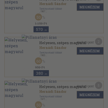
Hernádi Sándor
MEGNÉZEM
Tankönyvkiadó Vállalat
,
1967
Fűzött papírkötés
,
112
oldal
50
1.150 Ft
570
,-Ft
2
Kapható pont:
Helyesen, szépen magyarul
Hernádi Sándor
MEGNÉZEM
Tankönyvkiadó Vállalat
,
1963
Könyvkötői kötés
,
112
oldal
60
950 Ft
380
,-Ft
5
Kapható pont:
Helyesen, szépen magyarul
Hernádi Sándor
MEGNÉZEM
Tankönyvkiadó Vállalat
,
1971
Ragasztott papírkötés
,
199
oldal
50