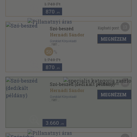
1.740 Ft
870
,-Ft
13
Kapható pont:
Szó-beszéd
Hernádi Sándor
MEGNÉZEM
Gondolat Könyvkiadó
,
1981
Ragasztott papírkötés
,
296
oldal
50
1.740 Ft
870
,-Ft
18
Kapható pont:
Szó-beszéd (dedikált példány)
Hernádi Sándor
MEGNÉZEM
Gondolat Könyvkiadó
,
1981
Ragasztott papírkötés
,
296
oldal
3.660
,-Ft