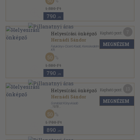
50
1.580 Ft
790
,-Ft
7
Kapható pont:
Helyesírási önképző
Hernádi Sándor
MEGNÉZEM
Falukönyv-Ciceró Kiadó, Kereskedelmi és Szolgáltató
Kft.
Ragasztott papírkötés
,
431
oldal
50
1.580 Ft
790
,-Ft
13
Kapható pont:
Helyesírási önképző
Hernádi Sándor
MEGNÉZEM
Gondolat Könyvkiadó
,
1978
Fűzött kemény papírkötés
,
431
oldal
50
1.780 Ft
890
,-Ft