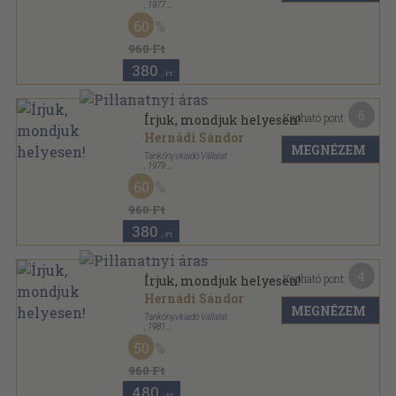
,
1977
Fűzött kemény papírkötés
,
290
oldal
60
960 Ft
380
,-Ft
6
Kapható pont:
Írjuk, mondjuk helyesen!
Hernádi Sándor
MEGNÉZEM
Tankönyvkiadó Vállalat
,
1979
Fűzött kemény papírkötés
,
290
oldal
60
960 Ft
380
,-Ft
4
Kapható pont:
Írjuk, mondjuk helyesen!
Hernádi Sándor
MEGNÉZEM
Tankönyvkiadó Vállalat
,
1981
Fűzött kemény papírkötés
,
290
oldal
50
960 Ft
480
,-Ft