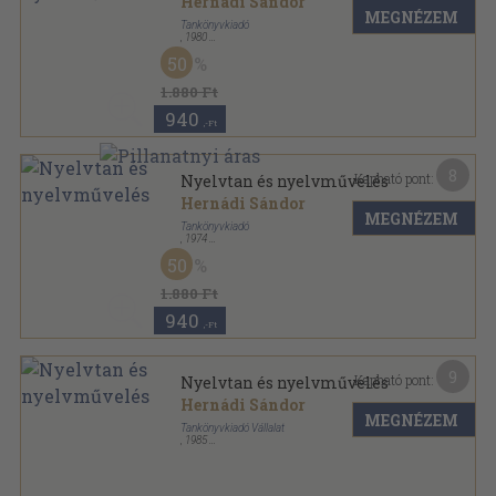
Hernádi Sándor
MEGNÉZEM
Tankönyvkiadó
,
1980
Fűzött kemény papírkötés
,
651
oldal
50
1.880 Ft
940
,-Ft
8
Kapható pont:
Nyelvtan és nyelvművelés
Hernádi Sándor
MEGNÉZEM
Tankönyvkiadó
,
1974
Fűzött kemény papírkötés
,
651
oldal
50
1.880 Ft
940
,-Ft
9
Kapható pont:
Nyelvtan és nyelvművelés
Hernádi Sándor
MEGNÉZEM
Tankönyvkiadó Vállalat
,
1985
Fűzött kemény papírkötés
,
610
oldal