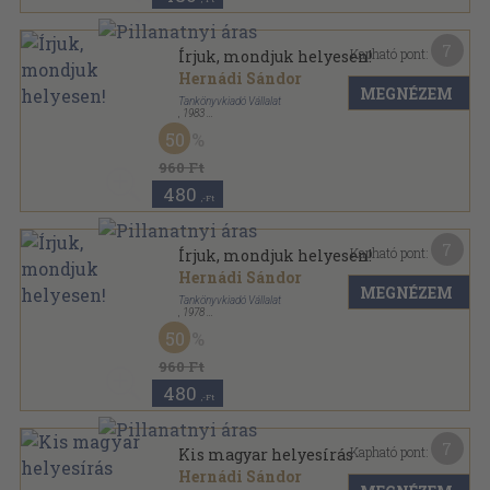
7
Kapható pont:
Írjuk, mondjuk helyesen!
Hernádi Sándor
MEGNÉZEM
Tankönyvkiadó Vállalat
,
1983
Fűzött kemény papírkötés
,
290
oldal
50
960 Ft
480
,-Ft
7
Kapható pont:
Írjuk, mondjuk helyesen!
Hernádi Sándor
MEGNÉZEM
Tankönyvkiadó Vállalat
,
1978
Fűzött kemény papírkötés
,
290
oldal
50
960 Ft
480
,-Ft
7
Kapható pont:
Kis magyar helyesírás
Hernádi Sándor