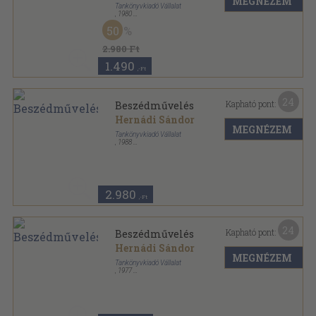
MEGNÉZEM
Tankönyvkiadó Vállalat
,
1980
Ragasztott papírkötés
,
272
oldal
50
Tanárképző főiskolai tankönyvek sorozat
2.980 Ft
1.490
,-Ft
24
Kapható pont:
Beszédművelés
Hernádi Sándor
MEGNÉZEM
Tankönyvkiadó Vállalat
,
1988
Ragasztott papírkötés
,
271
oldal
Tanárképző főiskolai tankönyvek sorozat
2.980
,-Ft
24
Kapható pont:
Beszédművelés
Hernádi Sándor
MEGNÉZEM
Tankönyvkiadó Vállalat
,
1977
Ragasztott papírkötés
,
271
oldal
Tanárképző főiskolai tankönyvek sorozat