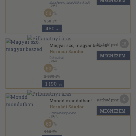
MEGNÉZEM
Móra Ferenc Ifjúsági Könyvkiadó
,
1984
Fűzött keménykötés
,
247
oldal
50
960 Ft
480
,-Ft
18
Kapható pont:
Magyar szó, magyar beszéd
Hernádi Sándor
MEGNÉZEM
Osiris Kiadó
,
1996
Fűzött kemény papírkötés
,
228
oldal
50
2.380 Ft
1.190
,-Ft
6
Kapható pont:
Mondd mondatban!
Hernádi Sándor
MEGNÉZEM
Gondolat Könyvkiadó
,
1991
Ragasztott papírkötés
,
117
oldal
60
960 Ft