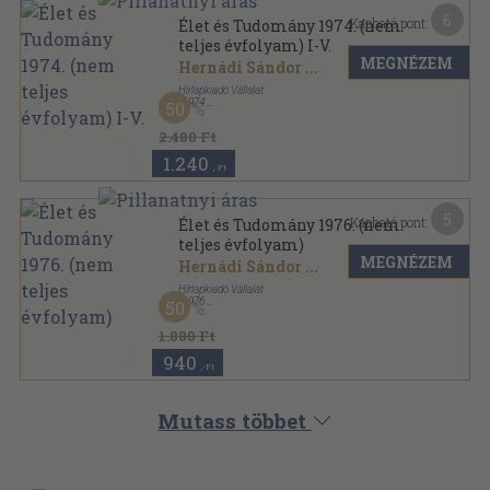
6
Kapható pont:
Élet és Tudomány 1974. (nem
teljes évfolyam) I-V.
MEGNÉZEM
Hernádi Sándor
...
Hírlapkiadó Vállalat
,
1974
50
Könyvkötői papírkötés
,
2344
oldal
Élet és Tudomány sorozat
2.480 Ft
1.240
,-Ft
5
Kapható pont:
Élet és Tudomány 1976. (nem
teljes évfolyam)
MEGNÉZEM
Hernádi Sándor
...
Hírlapkiadó Vállalat
,
1976
50
Könyvkötői kötés
,
1340
oldal
Élet és Tudomány sorozat
1.880 Ft
940
,-Ft
Mutass többet