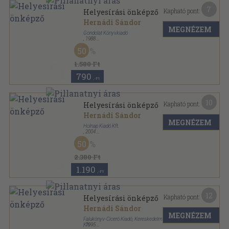
7
Kapható pont:
Helyesírási önképző
Hernádi Sándor
MEGNÉZEM
Gondolat Könyvkiadó
,
1988
Fűzött kemény papírkötés
,
431
oldal
50
1.580 Ft
790
,-Ft
10
Kapható pont:
Helyesírási önképző
Hernádi Sándor
MEGNÉZEM
Holnap Kiadó Kft.
,
2004
Ragasztott papírkötés
,
237
oldal
50
2.380 Ft
1.190
,-Ft
12
Kapható pont:
Helyesírási önképző
Hernádi Sándor
MEGNÉZEM
Falukönyv-Ciceró Kiadó, Kereskedelmi és Szolgáltató
Kft.
,
1995