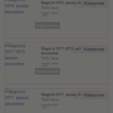
Nagyító 1976. január-december
Előjegyzem
Tóth Imre
Lapkiadó Vállalat
,
1976
Könyvkötői kötés
,
384
oldal
Nagyító sorozat
Előjegyezhető
Nagyító 1977-1979. január-
Előjegyzem
december
Tóth Imre
Lapkiadó Vállalat
,
1979
Könyvkötői kötés
,
1152
oldal
Előjegyezhető
Nagyító sorozat
Nagyító 1977. január-december
Előjegyzem
Tóth Imre
Lapkiadó Vállalat
,
1977
Könyvkötői kötés
,
384
oldal