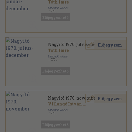
Tóth Imre
Lapkiadó Vállalat
,
1973
Könyvkötői kötés
,
1536
oldal
Előjegyezhető
Nagyító sorozat
Nagyító 1970. július-december
Előjegyzem
Tóth Imre
Lapkiadó Vállalat
,
1970
Tűzött kötés
,
198
oldal
Nagyító sorozat
Előjegyezhető
Nagyító 1970. november
Előjegyzem
Villangó István
...
Lapkiadó Vállalat
,
1970
Tűzött kötés
,
31
oldal
Nagyító sorozat
Előjegyezhető