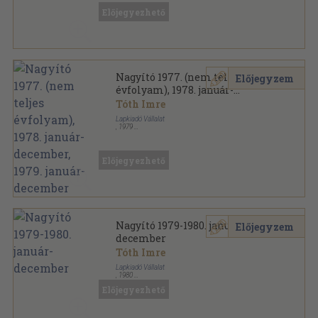
Nagyító sorozat
Előjegyezhető
Nagyító 1977. (nem teljes
Előjegyzem
évfolyam), 1978. január-
december, 1979. január-
Tóth Imre
december
Lapkiadó Vállalat
,
1979
Könyvkötői kötés
,
896
oldal
Nagyító sorozat
Előjegyezhető
Nagyító 1979-1980. január-
Előjegyzem
december
Tóth Imre
Lapkiadó Vállalat
,
1980
Könyvkötői kötés
,
744
oldal
Előjegyezhető
Nagyító sorozat