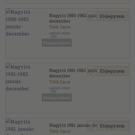
Nagyító 1980-1983. január-
Előjegyzem
december
Tóth Imre
Lapkiadó Vállalat
,
1983
Könyvkötői kötés
,
1536
oldal
Előjegyezhető
Nagyító sorozat
Nagyító 1981-1982. január-
Előjegyzem
december
Tóth Imre
Lapkiadó Vállalat
,
1982
Könyvkötői kötés
,
744
oldal
Előjegyezhető
Nagyító sorozat
Nagyító 1981. január-december
Előjegyzem
Tóth Imre