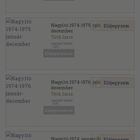
Nagyító 1974-1975. január-
Előjegyzem
december
Tóth Imre
Lapkiadó Vállalat
,
1975
Könyvkötői kötés
,
720
oldal
Előjegyezhető
Nagyító sorozat
Nagyító 1974-1976. január-
Előjegyzem
december
Tóth Imre
Lapkiadó Vállalat
,
1976
Könyvkötői kötés
,
1152
oldal
Előjegyezhető
Nagyító sorozat
Nagyító 1974. január-december
Előjegyzem