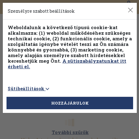
0
Toggle
Főmenü
Könyveink
navigation
Személyre szabott beállítások
Weboldalunk a következő típusú cookie-kat
alkalmazza: (1) weboldal működéséhez szükséges
technikai cookie, (2) funkcionális cookie, amely a
szolgáltatás igénybe vételét teszi az Ön számára
könnyebbé és gyorsabbá, (3) marketing cookie,
Válogasson több mint 1.000.000 kiadványunk közül
10-
amely alapján személyre szabott hirdetésekkel
100% kedvezménnyel!
kereshetjük meg Önt.
A sütiszabályzatunkat itt
érheti el.
Sütibeállítások
HOZZÁJÁRULOK
További szűrők