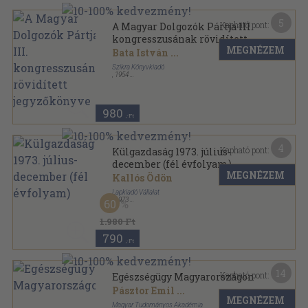
5
Kapható pont:
A Magyar Dolgozók Pártja III.
kongresszusának rövidített
MEGNÉZEM
jegyzőkönyve
Bata István
...
Szikra Könyvkiadó
,
1954
Tűzött kötés
,
318
oldal
980
,-Ft
4
Kapható pont:
Külgazdaság 1973. július-
december (fél évfolyam)
MEGNÉZEM
Kallós Ödön
Lapkiadó Vállalat
,
1973
60
Könyvkötői kötés
,
573
oldal
Külgazdaság sorozat
1.980 Ft
790
,-Ft
14
Kapható pont:
Egészségügy Magyarországon
Pásztor Emil
...
MEGNÉZEM
Magyar Tudományos Akadémia