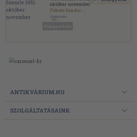
október-november
Fekete Sándor
...
Magánkiadás
,
1951
Tűzött kötés
,
111
oldal
Előjegyezhető
Társadalmi Szemle sorozat
ANTIKVÁRIUM.HU
SZOLGÁLTATÁSAINK