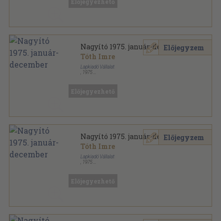
Előjegyezhető
Nagyító 1975. január-december
Előjegyzem
Tóth Imre
Lapkiadó Vállalat
,
1975
Könyvkötői kötés
,
360
oldal
Nagyító sorozat
Előjegyezhető
Nagyító 1975. január-december
Előjegyzem
Tóth Imre
Lapkiadó Vállalat
,
1975
Tűzött kötés
,
360
oldal
Nagyító sorozat
Előjegyezhető