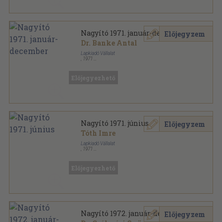
Nagyító 1971. január-december
Előjegyzem
Dr. Banke Antal
Lapkiadó Vállalat
,
1971
Tűzött kötés
,
384
oldal
Nagyító sorozat
Előjegyezhető
Nagyító 1971. június
Előjegyzem
Tóth Imre
Lapkiadó Vállalat
,
1971
Tűzött kötés
,
32
oldal
Nagyító sorozat
Előjegyezhető
Nagyító 1972. január-december
Előjegyzem