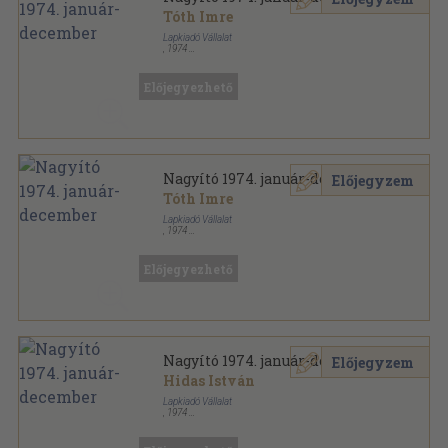
Tóth Imre
Lapkiadó Vállalat
,
1974
Tűzött kötés
,
360
oldal
Nagyító sorozat
Előjegyezhető
Nagyító 1974. január-december
Előjegyzem
Tóth Imre
Lapkiadó Vállalat
,
1974
Könyvkötői kötés
,
360
oldal
Nagyító sorozat
Előjegyezhető
Nagyító 1974. január-december
Előjegyzem
Hidas István
Lapkiadó Vállalat
,
1974
Könyvkötői kötés
,
360
oldal
Nagyító sorozat