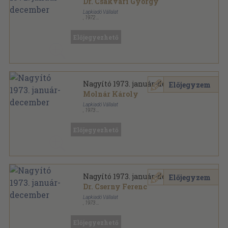
Dr. Csákvári György
Lapkiadó Vállalat
,
1972
Tűzött kötés
,
384
oldal
Nagyító sorozat
Előjegyezhető
Nagyító 1973. január-december
Előjegyzem
Molnár Károly
Lapkiadó Vállalat
,
1973
Tűzött kötés
,
384
oldal
Nagyító sorozat
Előjegyezhető
Nagyító 1973. január-december
Előjegyzem
Dr. Cserny Ferenc
Lapkiadó Vállalat
,
1973
Könyvkötői kötés
,
384
oldal
Nagyító sorozat
Előjegyezhető