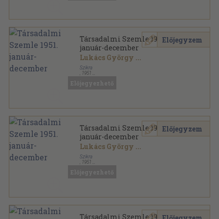
Társadalmi Szemle 1951.
Előjegyzem
január-december
Lukács György
...
Szikra
,
1951
Könyvkötői kötés
,
952
oldal
Előjegyezhető
Társadalmi Szemle sorozat
Társadalmi Szemle 1951.
Előjegyzem
január-december
Lukács György
...
Szikra
,
1951
Tűzött kötés
,
952
oldal
Előjegyezhető
Társadalmi Szemle sorozat
Társadalmi Szemle 1951.
Előjegyzem