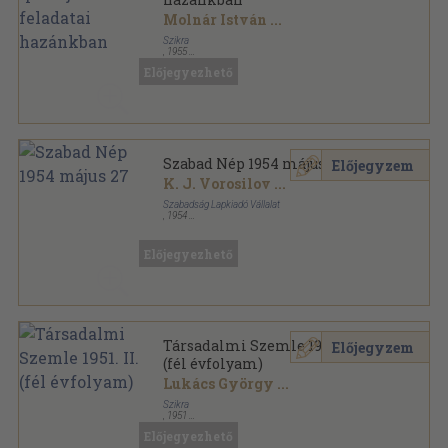
Molnár István
...
Szikra
,
1955
Fűzött keménykötés
,
256
oldal
Előjegyezhető
Szabad Nép 1954 május 27
Előjegyzem
K. J. Vorosilov
...
Szabadság Lapkiadó Vállalat
,
1954
Papír
,
6
oldal
Szabad Nép sorozat
Előjegyezhető
Társadalmi Szemle 1951. II.
Előjegyzem
(fél évfolyam)
Lukács György
...
Szikra
,
1951
Könyvkötői kötés
,
431
oldal
Előjegyezhető
Társadalmi Szemle sorozat