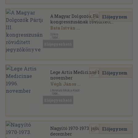
A Magyar Dolgozók Pártja III.
Előjegyzem
kongresszusának rövidített
jegyzőkönyve
Bata István
...
Szikra
,
1954
Könyvkötői kötés
,
375
oldal
Előjegyezhető
Lege Artis Medicinae 1996.
Előjegyzem
november
Végh János
...
Literatura Medica Kiadó
,
1996
Ragasztott papírkötés
,
76
oldal
Előjegyezhető
Lege Artis Medicinae sorozat
Nagyító 1970-1973. január-
Előjegyzem
december