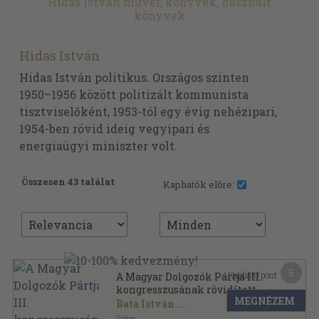
Hidas István művei, könyvek, használt
könyvek
Hidas István
Hidas István politikus. Országos szinten
1950–1956 között politizált kommunista
tisztviselőként, 1953-tól egy évig nehézipari,
1954-ben rövid ideig vegyipari és
energiaügyi miniszter volt.
Összesen 43 találat
Kaphatók előre:
5
Kapható pont:
A Magyar Dolgozók Pártja III.
kongresszusának rövidített
MEGNÉZEM
jegyzőkönyve
Bata István
...
Szikra