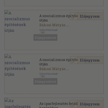
A szocializmus építésének
Előjegyzem
útján
Rákosi Mátyás
...
Szikra Könyvkiadó
,
1951
Fűzött papírkötés
,
354
oldal
Előjegyezhető
A szocializmus építésének
Előjegyzem
útján
Rákosi Mátyás
...
Szikra Könyvkiadó
,
1951
Fűzött papírkötés
,
354
oldal
Előjegyezhető
Az iparfejlesztés feladatai
Előjegyzem
hazánkban