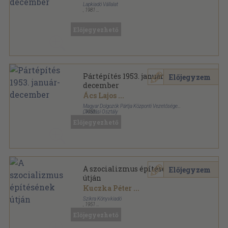
Lapkiadó Vállalat
,
1981
Könyvkötői kötés
,
360
oldal
Nagyító sorozat
Előjegyezhető
Pártépítés 1953. január-
Előjegyzem
december
Ács Lajos
...
Magyar Dolgozók Pártja Központi Vezetősége
Oktatási Osztály
,
1953
Tűzött kötés
,
399
oldal
Előjegyezhető
Pártépítés sorozat
A szocializmus építésének
Előjegyzem
útján
Kuczka Péter
...
Szikra Könyvkiadó
,
1951
Könyvkötői kötés
,
348
oldal
Előjegyezhető