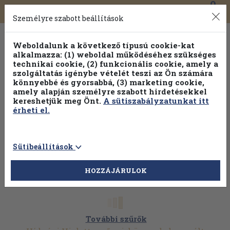
0
Toggle
Főmenü
Könyveink
navigation
Személyre szabott beállítások
Weboldalunk a következő típusú cookie-kat
alkalmazza: (1) weboldal működéséhez szükséges
technikai cookie, (2) funkcionális cookie, amely a
szolgáltatás igénybe vételét teszi az Ön számára
könnyebbé és gyorsabbá, (3) marketing cookie,
amely alapján személyre szabott hirdetésekkel
kereshetjük meg Önt.
A sütiszabályzatunkat itt
érheti el.
Sütibeállítások
HOZZÁJÁRULOK
További szűrők