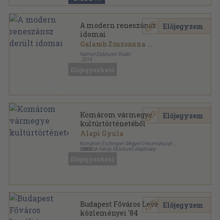
A modern reneszánsz derült
Előjegyzem
idomai
Galamb Zsuzsanna
...
Narmer Építészeti Stúdió
,
2014
Ragasztott papírkötés
,
309
oldal
Előjegyezhető
Komárom vármegye
Előjegyzem
kultúrtörténetéből
Alapi Gyula
Komárom-Esztergom Megyei Önkormányzat-
Kernstok Károly Művészeti Alapítvány
,
2000
Ragasztott papírkötés
,
252
oldal
Előjegyezhető
Castrum könyvek sorozat
Budapest Főváros Levéltára
Előjegyzem
közleményei '84