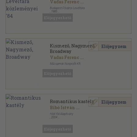
Vadas Ferenc
...
Budapest Főváros Levéltára
,
1985
Ragasztott papírkötés
,
522
oldal
Előjegyezhető
Budapest Főváros Levéltára Közleményei sorozat
Kismező, Nagymező,
Előjegyzem
Broadway
Vadas Ferenc
...
Műcsarnok Nonprofit Kft.
Varrott papírkötés
,
579
oldal
Előjegyezhető
Romantikus kastély
Előjegyzem
Bibó István
...
Hild-Ybl Alapítvány
,
2004
Fűzött kemény papírkötés
,
624
oldal
Előjegyezhető