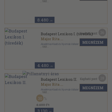
,
1993
Vászon
,
1424
oldal
8.480
,-Ft
36
Kapható pont:
Budapest Lexikon I. (töredék)
Major Rita
...
MEGNÉZEM
Akadémiai Kiadó és Nyomda Vállalat
,
1993
Vászon
,
755
oldal
4.480
,-Ft
28
Kapható pont:
Budapest Lexikon II.
Major Rita
...
MEGNÉZEM
Akadémiai Kiadó és Nyomda Vállalat
,
1993
Vászon
,
669
oldal
30
4.480 Ft
3.130
,-Ft