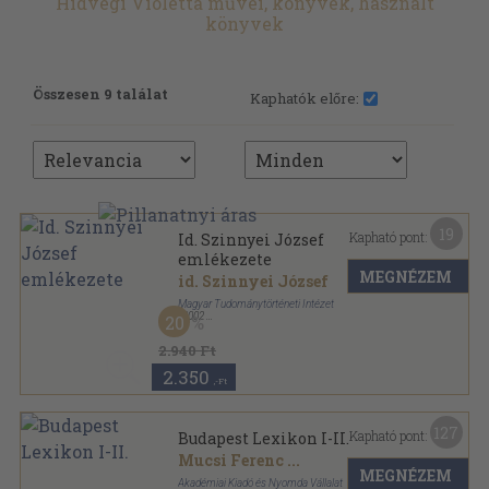
Hídvégi Violetta művei, könyvek, használt
könyvek
Összesen 9 találat
Kaphatók előre:
19
Kapható pont:
Id. Szinnyei József
emlékezete
MEGNÉZEM
id. Szinnyei József
Magyar Tudománytörténeti Intézet
,
2002
20
Ragasztott papírkötés
,
323
oldal
2.940 Ft
2.350
,-Ft
127
Kapható pont:
Budapest Lexikon I-II.
Mucsi Ferenc
...
MEGNÉZEM
Akadémiai Kiadó és Nyomda Vállalat