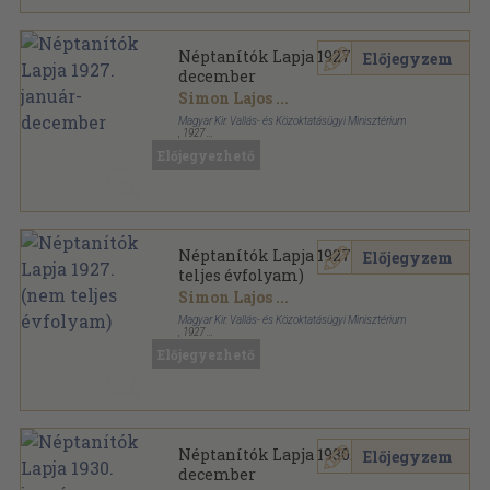
Néptanítók Lapja 1927. január-
Előjegyzem
december
Simon Lajos
...
Magyar Kir. Vallás- és Közoktatásügyi Minisztérium
,
1927
Könyvkötői kötés
,
1188
oldal
Előjegyezhető
Néptanítók Lapja sorozat
Néptanítók Lapja 1927. (nem
Előjegyzem
teljes évfolyam)
Simon Lajos
...
Magyar Kir. Vallás- és Közoktatásügyi Minisztérium
,
1927
Könyvkötői vászonkötés
,
1100
oldal
Előjegyezhető
Néptanítók Lapja sorozat
Néptanítók Lapja 1930. január-
Előjegyzem
december