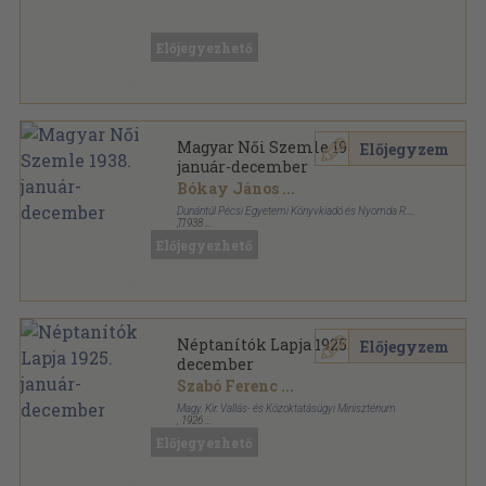
Könyvkötői kötés
,
196
oldal
A jövő útjain sorozat
Előjegyezhető
Magyar Női Szemle 1938.
Előjegyzem
január-december
Bókay János
...
Dunántúl Pécsi Egyetemi Könyvkiadó és Nyomda R.-
T.
,
1938
Félvászon
,
232
oldal
Előjegyezhető
Magyar Női Szemle sorozat
Néptanítók Lapja 1925. január-
Előjegyzem
december
Szabó Ferenc
...
Magy. Kir. Vallás- és Közoktatásügyi Minisztérium
,
1926
Könyvkötői kötés
,
1117
oldal
Előjegyezhető
Néptanítók Lapja sorozat