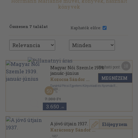
Hoffmann Marianne művei, könyvek, használt
könyvek
Összesen 7 találat
Kaphatók előre:
18
Kapható pont:
Magyar Női Szemle 1939.
január-június
MEGNÉZEM
Kozocsa Sándor
...
Dunántúl Pécsi Egyetemi Könyvkiadó és Nyomda R.-
T.
,
1939
50
Félvászon
,
120
oldal
Magyar Női Szemle sorozat
7.300 Ft
3.650
,-Ft
A jövő útjain 1937.
Előjegyzem
Karácsony Sándor
...
,
1937