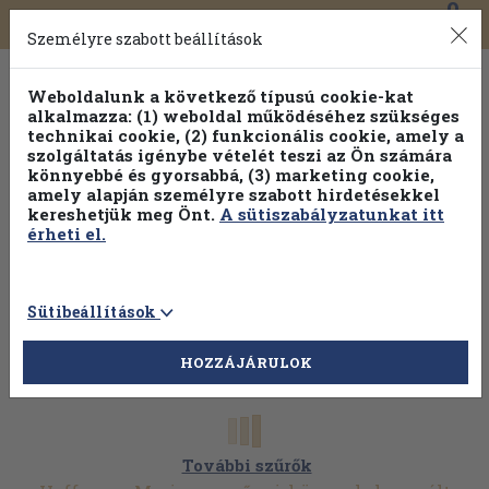
0
Toggle
Főmenü
Könyveink
navigation
Személyre szabott beállítások
Weboldalunk a következő típusú cookie-kat
alkalmazza: (1) weboldal működéséhez szükséges
technikai cookie, (2) funkcionális cookie, amely a
szolgáltatás igénybe vételét teszi az Ön számára
könnyebbé és gyorsabbá, (3) marketing cookie,
amely alapján személyre szabott hirdetésekkel
kereshetjük meg Önt.
A sütiszabályzatunkat itt
érheti el.
Sütibeállítások
HOZZÁJÁRULOK
További szűrők