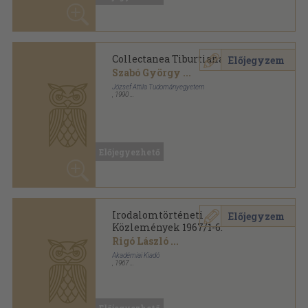
Irodalomtörténeti
Előjegyzem
Közlemények 1967/1-6.
Rigó László
...
Akadémiai Kiadó
,
1967
Könyvkötői kötés
,
743
oldal
Irodalomtörténeti Közlemények sorozat
Előjegyezhető
Irodalomtörténeti
Előjegyzem
Közlemények 1967/1-6.
Rigó László
...
Akadémiai Kiadó
,
1967
Könyvkötői papírkötés
,
743
oldal
Irodalomtörténeti Közlemények sorozat
Előjegyezhető