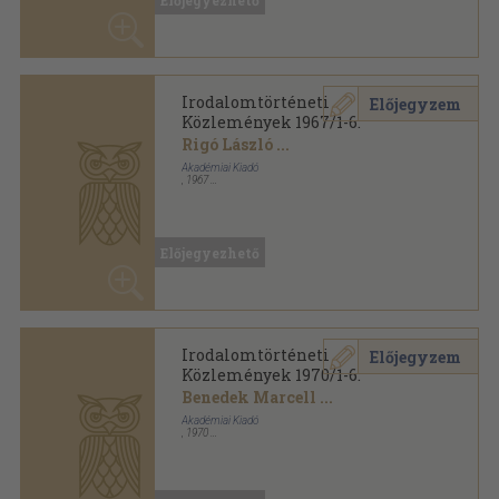
Irodalomtörténeti
Előjegyzem
Közlemények 1970/1-6.
Benedek Marcell
...
Akadémiai Kiadó
,
1970
Könyvkötői kötés
,
759
oldal
Irodalomtörténeti Közlemények sorozat
Előjegyezhető
Irodalomtörténeti
Előjegyzem
Közlemények 1970/4.
Kovács Sándor Iván
...
Akadémiai Kiadó
,
1970
Ragasztott papírkötés
,
123
oldal
Irodalomtörténeti Közlemények sorozat
Előjegyezhető