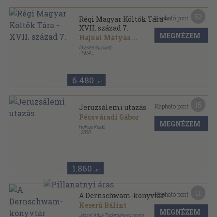
52
Kapható pont:
Régi Magyar Költők Tára -
XVII. század 7.
MEGNÉZEM
Hajnal Mátyás
...
Akadémiai Kiadó
,
1974
Vászon
,
726
oldal
Régi Magyar Költők Tára - XVII. század sorozat
6.480
,-Ft
15
Kapható pont:
Jeruzsálemi utazás
Pécsváradi Gábor
MEGNÉZEM
Holnap Kiadó
,
2000
Fűzött kemény papírkötés
,
271
oldal
1.860
,-Ft
11
Kapható pont:
A Dernschwam-könyvtár
Keserű Bálint
MEGNÉZEM
József Attila Tudományegyetem