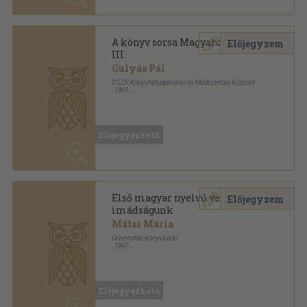
Első magyar nyelvű verses
Előjegyzem
imádságunk
Mátai Mária
Universitas Könyvkiadó
,
1997
Ragasztott papírkötés
,
174
oldal
Előjegyezhető
Első magyar nyelvű verses
Előjegyzem
imádságunk
Mátai Mária
Universitas Könyvkiadó
,
2002
Ragasztott papírkötés
,
181
oldal
Előjegyezhető