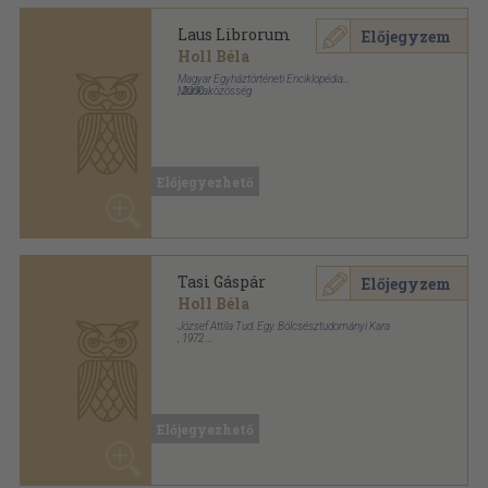
Holl Béla
József Attila Tud. Egy. Bölcsésztudományi Kara
,
1972
Ragasztott papírkötés
,
7
oldal
Irodalomtörténeti dolgozatok sorozat
Előjegyezhető
Bevezetés a régi magyar
Előjegyzem
irodalom filológiájába
Stoll Béla
...
Universitas Könyvkiadó
,
1996
Ragasztott papírkötés
,
349
oldal
Előjegyezhető
Ozorai Imre vitairatának
Előjegyzem