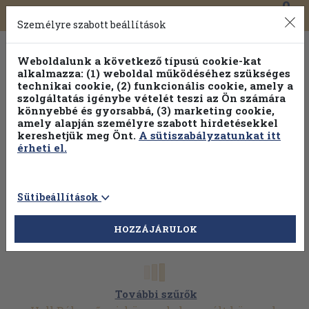
0
Toggle
Főmenü
Könyveink
navigation
Személyre szabott beállítások
Weboldalunk a következő típusú cookie-kat
alkalmazza: (1) weboldal működéséhez szükséges
technikai cookie, (2) funkcionális cookie, amely a
szolgáltatás igénybe vételét teszi az Ön számára
könnyebbé és gyorsabbá, (3) marketing cookie,
amely alapján személyre szabott hirdetésekkel
kereshetjük meg Önt.
A sütiszabályzatunkat itt
érheti el.
Sütibeállítások
HOZZÁJÁRULOK
További szűrők