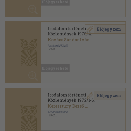
Irodalomtörténeti
Előjegyzem
Közlemények 1972/1-6.
Keresztury Dezső
...
Akadémiai Kiadó
,
1972
Fűzött papírkötés
,
761
oldal
Irodalomtörténeti Közlemények sorozat
Előjegyezhető
Mutass többet