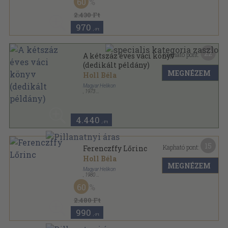
60
2.430 Ft
970
,-Ft
22
Kapható pont:
A kétszáz éves váci könyv
(dedikált példány)
MEGNÉZEM
Holl Béla
Magyar Helikon
,
1973
Fűzött kemény papírkötés
,
124
oldal
4.440
,-Ft
15
Kapható pont:
Ferenczffy Lőrinc
Holl Béla
MEGNÉZEM
Magyar Helikon
,
1980
Vászon
,
214
oldal
60
2.480 Ft
990
,-Ft