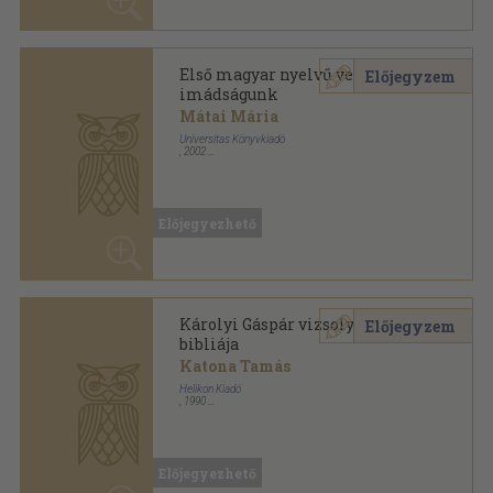
Károlyi Gáspár vizsolyi
Előjegyzem
bibliája
Katona Tamás
Helikon Kiadó
,
1990
Tűzött kötés
,
14
oldal
Előjegyezhető
Károlyi Gáspár vizsolyi
Előjegyzem
bibliája
Katona Tamás
Magyar Helikon
,
1981
Varrott papírkötés
,
14
oldal
Előjegyezhető