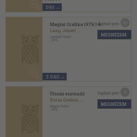
3.940
,-Ft
9
Kapható pont:
Ötszáz esztendő
Borsa Gedeon
...
MEGNÉZEM
Magyar Helikon
,
1974
Varrott keménykötés
,
124
oldal
1.740
,-Ft
49
Kapható pont:
Régi és új peregrináció I-III.
Péter László
...
MEGNÉZEM
Nemzetközi Magyar Filológiai Társaság-Scriptum Kft.
,
1993
Ragasztott papírkötés
,
1823
oldal