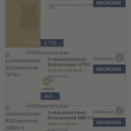
3.730
,-Ft
2
Kapható pont:
Irodalomtörténeti
Közlemények 1970/1.
MEGNÉZEM
Györffy György
...
Akadémiai Kiadó
,
1970
50
Varrott papírkötés
,
126
oldal
Irodalomtörténeti Közlemények sorozat
980 Ft
490
,-Ft
7
Kapható pont:
Irodalomtörténeti
Közlemények 1980/1-6.
MEGNÉZEM
Csatlós János
...
Akadémiai Kiadó
,
1980
50
Könyvkötői kötés
,
771
oldal
Irodalomtörténeti Közlemények sorozat
2.980 Ft
1.490
,-Ft
5
Kapható pont:
Irodalomtörténeti