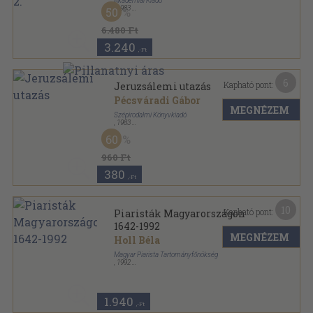
Akadémiai Kiadó
,
1983
50
Vászon
,
855
oldal
6.480 Ft
3.240
,-Ft
6
Kapható pont:
Jeruzsálemi utazás
Pécsváradi Gábor
MEGNÉZEM
Szépirodalmi Könyvkiadó
,
1983
Fűzött kemény papírkötés
,
271
oldal
60
Magyar Ritkaságok sorozat
960 Ft
380
,-Ft
10
Kapható pont:
Piaristák Magyarországon
1642-1992
MEGNÉZEM
Holl Béla
Magyar Piarista Tartományfőnökség
,
1992
Ragasztott papírkötés
,
350
oldal
1.940
,-Ft