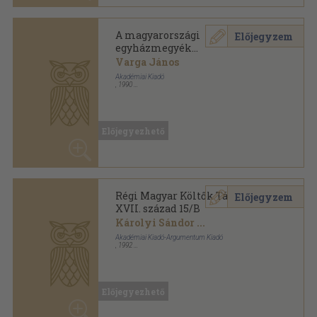
Régi Magyar Költők Tára -
Előjegyzem
XVII. század 15/B
Károlyi Sándor
...
Akadémiai Kiadó-Argumentum Kiadó
,
1992
Vászon
,
581
oldal
Régi Magyar Költők Tára - XVII. század sorozat
Előjegyezhető
Szíves könyvecske
Előjegyzem
Hajnal Mátyás
Balassi Kiadó
,
1992
Fűzött keménykötés
,
233
oldal
Bibliotheca Hungarica Antiqua sorozat
Előjegyezhető