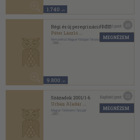
9.800
,-Ft
22
Kapható pont:
Századok 2001/1-6.
Urbán Aladár
...
MEGNÉZEM
Magyar Történelmi Társulat
,
2001
Fűzött papírkötés
,
1495
oldal
Századok sorozat
4.480
,-Ft
17
Kapható pont:
Szenci Molnár Albert és a
magyar késő-reneszánsz
MEGNÉZEM
Henri Meylan
...
,
1978
Ragasztott papírkötés
,
330
oldal
Adattár XVII. századi szellemi mozgalmaink történe
sorozat