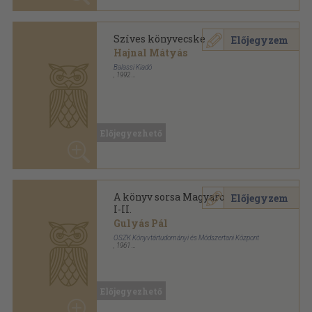
A könyv sorsa Magyarországon
Előjegyzem
I-II.
Gulyás Pál
OSZK Könyvtártudományi és Módszertani Központ
,
1961
Fűzött papírkötés
,
514
oldal
Előjegyezhető
A könyv sorsa Magyarországon
Előjegyzem
III.
Gulyás Pál
OSZK Könyvtártudományi és Módszertani Központ
,
1961
Fűzött papírkötés
,
240
oldal
Előjegyezhető