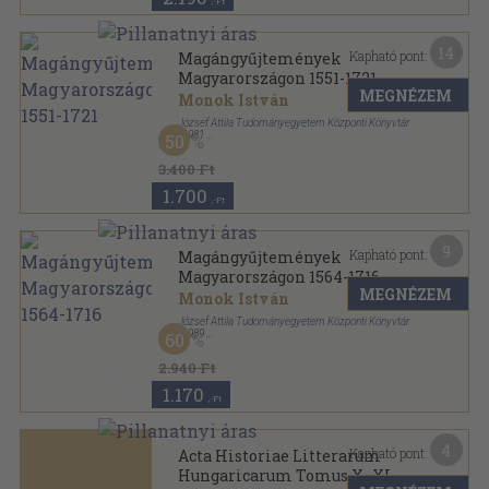
,-Ft
14
Kapható pont:
Magángyűjtemények
Magyarországon 1551-1721
MEGNÉZEM
Monok István
József Attila Tudományegyetem Központi Könyvtár
,
1981
50
Ragasztott papírkötés
,
219
oldal
Könyvtártörténeti füzetek sorozat
3.400 Ft
1.700
,-Ft
9
Kapható pont:
Magángyűjtemények
Magyarországon 1564-1716
MEGNÉZEM
Monok István
József Attila Tudományegyetem Központi Könyvtár
,
1989
60
Ragasztott papírkötés
,
155
oldal
Könyvtártörténeti füzetek sorozat
2.940 Ft
1.170
,-Ft
4
Kapható pont:
Acta Historiae Litterarum
Hungaricarum Tomus X.-XI.