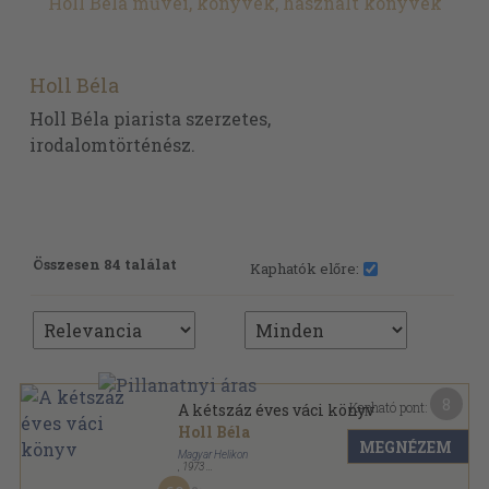
Holl Béla művei, könyvek, használt könyvek
Holl Béla
Holl Béla piarista szerzetes,
irodalomtörténész.
Összesen 84 találat
Kaphatók előre:
8
Kapható pont:
A kétszáz éves váci könyv
Holl Béla
MEGNÉZEM
Magyar Helikon
,
1973
Fűzött kemény papírkötés
,
124
oldal