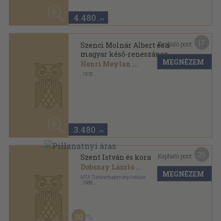
3.480
,-Ft
25
Kapható pont:
Szent István és kora
Dobszay László
...
MEGNÉZEM
MTA Történettudományi Intézet
,
1988
Ragasztott papírkötés
,
256
oldal
30
3.980 Ft
2.780
,-Ft
29
Kapható pont:
Szent István és kora
Dobszay László
...
MEGNÉZEM
MTA Történettudományi Intézet
,
1988
Vászon
,
288
oldal