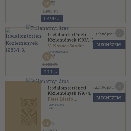
Közlemények 1983/1-3.
MEGNÉZEM
V. Kovács Sándor
...
Akadémiai Kiadó
,
1983
50
Ragasztott papírkötés
,
309
oldal
Irodalomtörténeti Közlemények sorozat
1.980 Ft
990
,-Ft
3
Kapható pont:
Irodalomtörténeti
Közlemények 1991/4.
MEGNÉZEM
Péter László
...
Balassi Kiadó
,
1991
50
Ragasztott papírkötés
,
134
oldal
Irodalomtörténeti Közlemények sorozat
1.180 Ft
590
,-Ft
20
Kapható pont:
Magyar Grafika 1979/1-6.
Láng József
...
MEGNÉZEM
Lapkiadó Vállalat
,
1979
Ragasztott papírkötés
,
476
oldal
Magyar Grafika sorozat