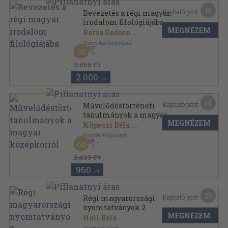
18
Kapható pont:
Bevezetés a régi magyar
irodalom filológiájába
MEGNÉZEM
Borsa Gedeon
...
Universitas Könyvkiadó
,
1997
30
Ragasztott papírkötés
,
349
oldal
2.860 Ft
2.000
,-Ft
14
Kapható pont:
Művelődéstörténeti
tanulmányok a magyar
MEGNÉZEM
középkorról
Köpeczi Béla
...
Gondolat Könyvkiadó
,
1986
60
Fűzött kemény papírkötés
,
381
oldal
2.420 Ft
960
,-Ft
26
Kapható pont:
Régi magyarországi
nyomtatványok 2.
MEGNÉZEM
Holl Béla
...