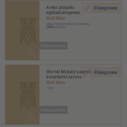
könyvkötő színes
pergamenkötése 1733-ból
Holl Béla
,
1978
Tűzött kötés
,
6
oldal
Magyar Könyvszemle sorozat
Előjegyezhető
Laus Librorum
Előjegyzem
Holl Béla
Magyar Egyháztörténeti Enciklopédia
Munkaközösség
,
2000
Ragasztott papírkötés
,
300
oldal
Metem-könyvek sorozat
Előjegyezhető
Tasi Gáspár
Előjegyzem