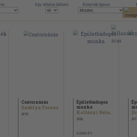
és:
Egy oldalon látható:
Könyvek típusa:
Csatornázás
Épületbádogos
Ép
munka
m
Szablya Ferenc
Kollányi Béla...
1978
1962
197
3.340 Ft