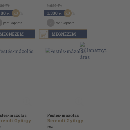
130 Ft
1.630 Ft
20
20
700
1.300
,-Ft
,-Ft
7
pont kapható
pont kapható
MEGNÉZEM
MEGNÉZEM
stés-mázolás
Festés-mázolás
rendi György
Berendi György
2
1967