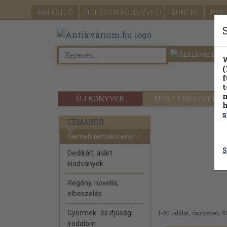
ÉRTESÍTŐ
FIZESSEN
KÖNYVVEL!
AUKCIÓ
PON
W
(
f
t
m
ÚJ KÖNYVEK
MOST ÉRKEZETT
h
s
TÉMAKÖR
Kiemelt témaköreink
S
Dedikált, aláírt
kiadványok
Regény, novella,
elbeszélés
Gyermek- és ifjúsági
1-60 találat, összesen 4
irodalom