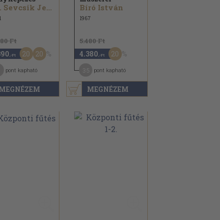
Dr. Sevcsik Jenő
Bíró István
1
1967
180 Ft
5.480 Ft
20
20
20
390
4.380
,-Ft
,-Ft
35
pont kapható
pont kapható
MEGNÉZEM
MEGNÉZEM