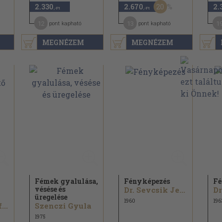
20
2.330
2.670
2.
,-Ft
,-Ft
12
13
1
pont kapható
pont kapható
MEGNÉZEM
MEGNÉZEM
Fémek gyalulása,
Fényképezés
Fé
vésése és
Dr. Sevcsik Jenő
üregelése
1960
196
...
Szenczi Gyula
1975