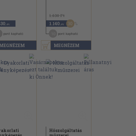
1.630 Ft
30
630
1.140
,-Ft
,-Ft
10
pont kapható
pont kapható
MEGNÉZEM
MEGNÉZEM
akorlati
Hőszolgáltatás
nyképezés
műszerei