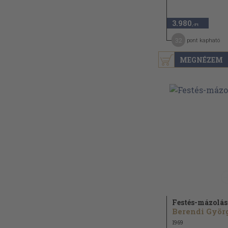
3.980
,-Ft
32
pont kapható
MEGNÉZEM
Festés-mázolás
Berendi Györ
1969