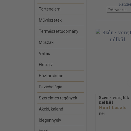
Rendez
Történelem
Művészetek
Természettudomány
Műszaki
Vallás
Életrajz
Háztartástan
Pszichológia
Szén - verejték
Szerelmes regények
nélkül
Hont László
Akció, kaland
1954
Idegennyelv