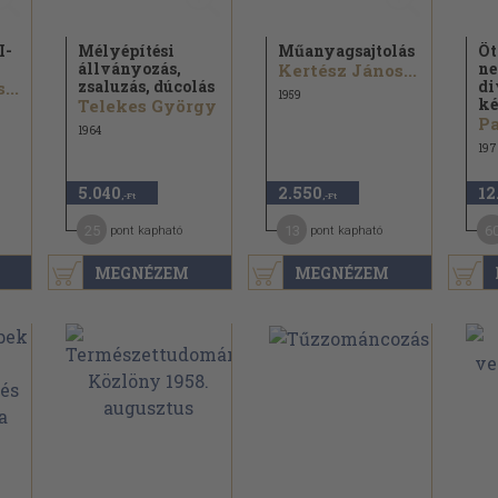
I-
Mélyépítési
Műanyagsajtolás
Öt
állványozás,
ne
Kertész János...
zsaluzás, dúcolás
di
...
1959
ké
Telekes György
Pa
1964
197
5.040
2.550
12
,-Ft
,-Ft
25
13
6
pont kapható
pont kapható
MEGNÉZEM
MEGNÉZEM