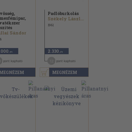
vösség,
Padlóburkolás
mesfémipar,
Székely László...
vatékszer
1961
szítés
llai Sándor
6
.000
2.330
,-Ft
,-Ft
0
12
pont kapható
pont kapható
MEGNÉZEM
MEGNÉZEM