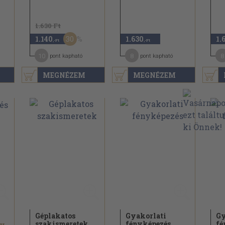
1.630 Ft
30
1.140
1.630
1.
,-Ft
,-Ft
10
8
8
pont kapható
pont kapható
MEGNÉZEM
MEGNÉZEM
Géplakatos
Gyakorlati
Gy
szakismeretek
fényképezés
fé
gy