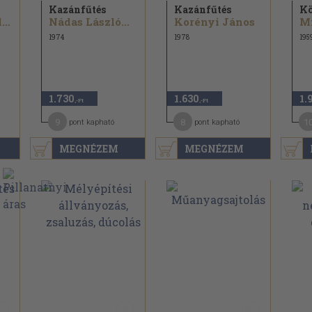
Kazánfűtés
Kazánfűtés
Kö
Vízkelety Kálmán
Nádas László...
Korényi János
Mi
1974
1978
195
1.730
1.630
1.
,-Ft
,-Ft
9
8
1
pont kapható
pont kapható
MEGNÉZEM
MEGNÉZEM