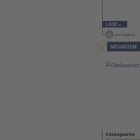
1.630
,-Ft
8
pont kapható
MEGNÉZEM
Gázhegesztés
Kristóf Györ