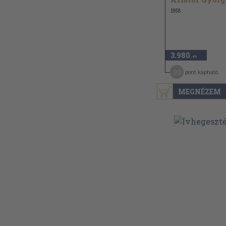
1958
3.980
,-Ft
20
pont kapható
MEGNÉZEM