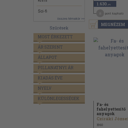
Krimi
1.630
,-Ft
Sci-fi
8
pont kapható
összes témakör >>
MEGNÉZEM
Szűrések
MOST ÉRKEZETT
ÁR SZERINT
ÁLLAPOT
PILLANATNYI ÁR
KIADÁS ÉVE
NYELV
KÜLÖNLEGESSÉGEK
Fa- és
fahelyettesítő
anyagok
Cziráki József
1960