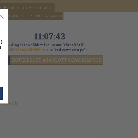
k: Régiségkereskedés.hu
A kosaram
HÍRLEVÉL
BELÉPÉS/REGISZTRÁCIÓ
MÉG
0
5000
Ft
11:07:41
)
Válogasson több mint 30 000 kötet közül
t
Hobbi témakörökben
20% kedvezménnyel!
YOK
KÖTELEZŐ ÉS AJÁNLOTT OLVASMÁNYOK
könyvek