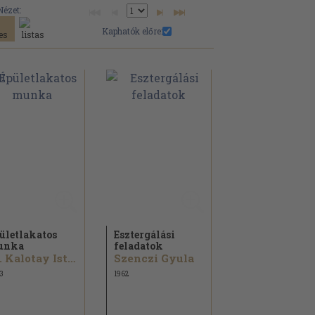
Nézet:
Kaphatók előre:
ületlakatos
Esztergálási
unka
feladatok
Dr. Kalotay István...
Szenczi Gyula
3
1962