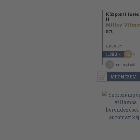
Központi fűtés 
II.
Milley Vilmos
1978
1.980 Ft
30
1.380
,-Ft
12
pont kapható
MEGNÉZEM