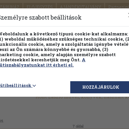
TÁRUHÁZ
ELŐJEGYZÉS
AJÁNDÉKUTALVÁNY
Partnerün
SZÁLLÍTÁS
SEGÍTSÉG
Személyre szabott beállítások
Részletes kereső
Témaköri fa
eboldalunk a következő típusú cookie-kat alkalmazza:
1) weboldal működéséhez szükséges technikai cookie, (2
unkcionális cookie, amely a szolgáltatás igénybe vételé
eszi az Ön számára könnyebbé és gyorsabbá, (3)
arketing cookie, amely alapján személyre szabott
PILLANATNYI ÁRAINK
FENNTARTHATÓ OLVASMÁN
irdetésekkel kereshetjük meg Önt.
A
ütiszabályzatunkat itt érheti el.
ütibeállítások
HOZZÁJÁRULOK
Hont László művei, könyvek, használt 
05.
7 oldal