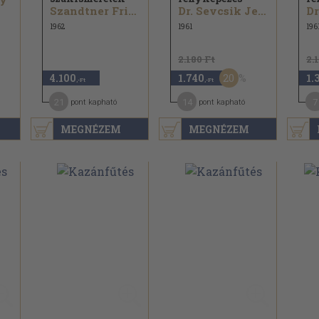
Szandtner Frigyes
Dr. Sevcsik Jenő
1962
1961
196
2.180 Ft
2.
20
4.100
1.740
1.
,-Ft
,-Ft
21
14
7
pont kapható
pont kapható
MEGNÉZEM
MEGNÉZEM