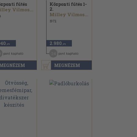
zponti fűtés
Központi fűtés 1-
2.
lley Vilmos...
Milley Vilmos...
9
1972
940
2.980
,-Ft
,-Ft
0
24
pont kapható
pont kapható
MEGNÉZEM
MEGNÉZEM