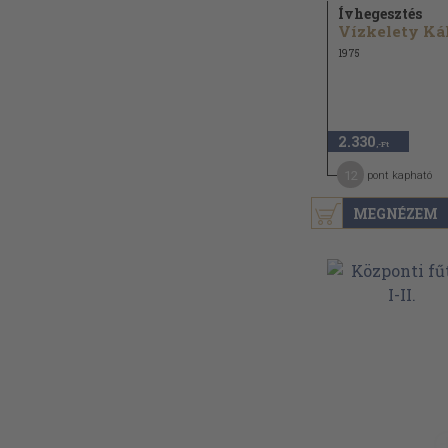
Ívhegesztés
1975
2.330
,-Ft
12
pont kapható
MEGNÉZEM