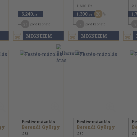
1.630 Ft
2.
20
6.240
1.300
1.
,-Ft
,-Ft
31
7
9
pont kapható
pont kapható
MEGNÉZEM
MEGNÉZEM
Festés-mázolás
Festés-mázolás
Fe
gy
Berendi György
Berendi György
Be
1963
1960
197