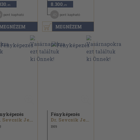
330
8.300
,-Ft
,-Ft
9
42
pont kapható
pont kapható
MEGNÉZEM
MEGNÉZEM
nyképezés
Fényképezés
Dr. Sevcsik Jenő
Dr. Sevcsik Jenő
3
1959