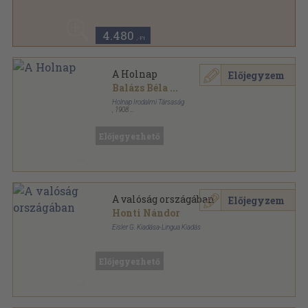
Vászon
,
423
oldal
Művészet sorozat
4.480
,-Ft
A Holnap
Előjegyzem
Balázs Béla
...
Holnap Irodalmi Társaság
,
1908
Könyvkötői papírkötés
,
191
oldal
Előjegyezhető
A valóság országában
Előjegyzem
Honti Nándor
Eisler G. Kiadása-Lingua Kiadás
Félvászon
,
160
oldal
Előjegyezhető