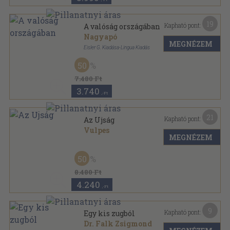
19
Kapható pont:
A valóság országában
Nagyapó
MEGNÉZEM
Eisler G. Kiadása-Lingua Kiadás
Könyvkötői kötés
,
160
oldal
50
7.480 Ft
3.740
,-Ft
21
Kapható pont:
Az Ujság
Vulpes
MEGNÉZEM
Tűzött kötés
,
127
oldal
50
8.480 Ft
4.240
,-Ft
9
Kapható pont:
Egy kis zugból
Dr. Falk Zsigmond