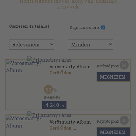
Honti Nándor művei, könyvek, használt
könyvek
Összesen 42 találat
Kaphatók előre:
34
Kapható pont:
Vörösmarty-Album
Gerő Ödön
...
MEGNÉZEM
Félvászon
,
119
oldal
50
8.480 Ft
4.240
,-Ft
25
Kapható pont:
Vörösmarty-Album
Gerő Ödön
...
MEGNÉZEM