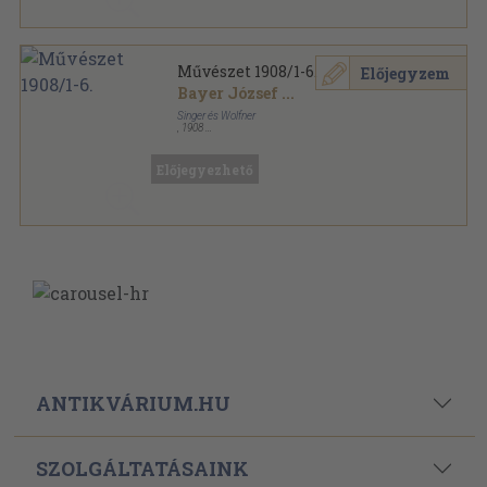
Művészet 1908/1-6.
Előjegyzem
Bayer József
...
Singer és Wolfner
,
1908
Vászon
,
431
oldal
Művészet sorozat
Előjegyezhető
ANTIKVÁRIUM.HU
SZOLGÁLTATÁSAINK