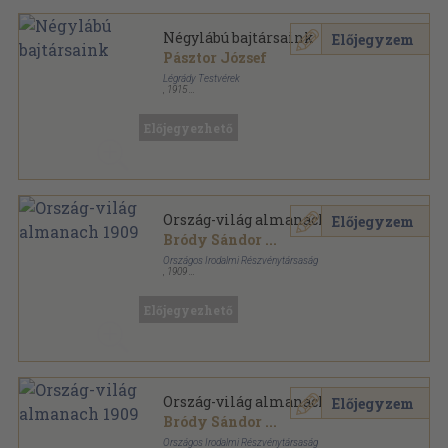
Négylábú bajtársaink
Előjegyzem
Pásztor József
Légrády Testvérek
,
1915
Félvászon
,
189
oldal
Előjegyezhető
Ország-világ almanach 1909
Előjegyzem
Bródy Sándor
...
Országos Irodalmi Részvénytársaság
,
1909
Aranyozott, színezett kiadói egész vászonkötés
,
232
oldal
Ország-világ almanach sorozat
Előjegyezhető
Ország-világ almanach 1909
Előjegyzem
Bródy Sándor
...
Országos Irodalmi Részvénytársaság