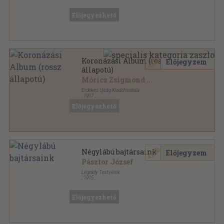
Félvászon
,
159
oldal
Előjegyezhető
Koronázási Album (rossz
Előjegyzem
állapotú)
Móricz Zsigmond
...
Érdekes Ujság Kiadóhivatala
,
1917
Varrott keménykötés
,
152
oldal
Előjegyezhető
Négylábú bajtársaink
Előjegyzem
Pásztor József
Légrády Testvérek
,
1915
Félvászon
,
189
oldal
Előjegyezhető