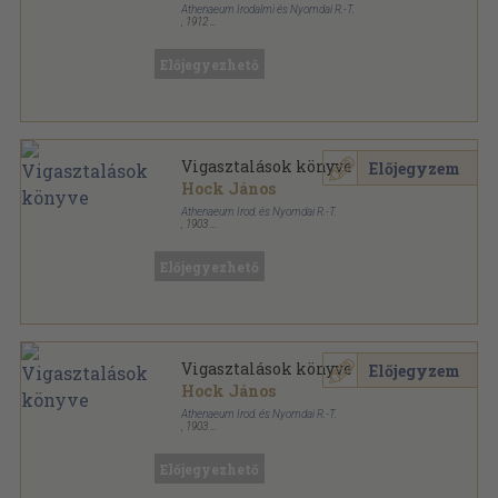
Athenaeum Irodalmi és Nyomdai R.-T.
,
1912
Könyvkötői kötés
,
310
oldal
Előjegyezhető
Vigasztalások könyve
Előjegyzem
Hock János
Athenaeum Irod. és Nyomdai R.-T.
,
1903
Bőr
,
227
oldal
Előjegyezhető
Vigasztalások könyve
Előjegyzem
Hock János
Athenaeum Irod. és Nyomdai R.-T.
,
1903
Vászon
,
227
oldal
Előjegyezhető