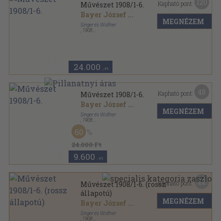
120
Kapható pont:
Művészet 1908/1-6.
Bayer József
...
MEGNÉZEM
Singer és Wolfner
,
1908
Vászon
,
431
oldal
Művészet sorozat
24.000
,-Ft
48
Kapható pont:
Művészet 1908/1-6.
Bayer József
...
MEGNÉZEM
Singer és Wolfner
,
1908
Félvászon
,
431
oldal
60
Művészet sorozat
24.000 Ft
9.600
,-Ft
22
Kapható pont:
Művészet 1908/1-6. (rossz
állapotú)
MEGNÉZEM
Bayer József
...
Singer és Wolfner
,
1908