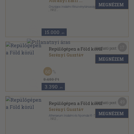
Ábrányi Emil
...
MEGNÉZEM
Országos Irodalmi Részvénytársaság
,
1912
Aranyozott kiadói félvászon
,
229
oldal
Ország-világ almanach sorozat
15.000
,-Ft
17
Kapható pont:
Repülőgépen a Föld körül
Serényi Gusztáv
MEGNÉZEM
Könyvkötői vászonkötés
,
310
oldal
60
8.480 Ft
3.390
,-Ft
49
Kapható pont:
Repülőgépen a Föld körül
Serényi Gusztáv
MEGNÉZEM
Athenaeum Irodalmi és Nyomdai R.-T.
,
1912
Színezett egész vászonkötés
,
310
oldal