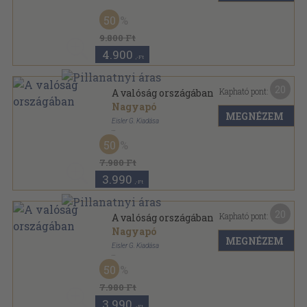
Félvászon
,
119
oldal
50
9.800 Ft
4.900
,-Ft
20
Kapható pont:
A valóság országában
Nagyapó
MEGNÉZEM
Eisler G. Kiadása
Félvászon
,
160
oldal
50
7.980 Ft
3.990
,-Ft
20
Kapható pont:
A valóság országában
Nagyapó
MEGNÉZEM
Eisler G. Kiadása
Színezett egész vászonkötés
,
160
oldal
50
7.980 Ft
3.990
,-Ft