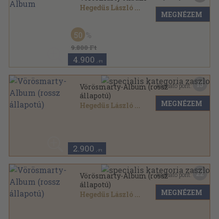
Hegedüs László
...
MEGNÉZEM
Vászon
,
119
oldal
50
9.800 Ft
4.900
,-Ft
15
Kapható pont:
Vörösmarty-Album (rossz
állapotú)
MEGNÉZEM
Hegedüs László
...
Aranyozott kiadói egész vászonkötés
,
119
oldal
2.900
,-Ft
22
Kapható pont:
Vörösmarty-Album (rossz
állapotú)
MEGNÉZEM
Hegedüs László
...
Aranyozott kiadói egész vászonkötés
,
111
oldal