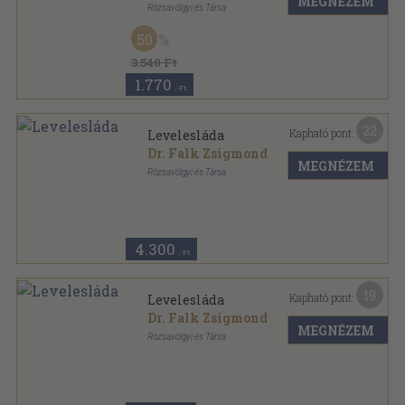
MEGNÉZEM
Rózsavölgyi és Társa
Könyvkötői vászonkötés
,
356
oldal
50
3.540 Ft
1.770
,-Ft
22
Kapható pont:
Levelesláda
Dr. Falk Zsigmond
MEGNÉZEM
Rózsavölgyi és Társa
Könyvkötői kötés
,
311
oldal
4.300
,-Ft
19
Kapható pont:
Levelesláda
Dr. Falk Zsigmond
MEGNÉZEM
Rózsavölgyi és Társa
Könyvkötői vászonkötés
,
311
oldal