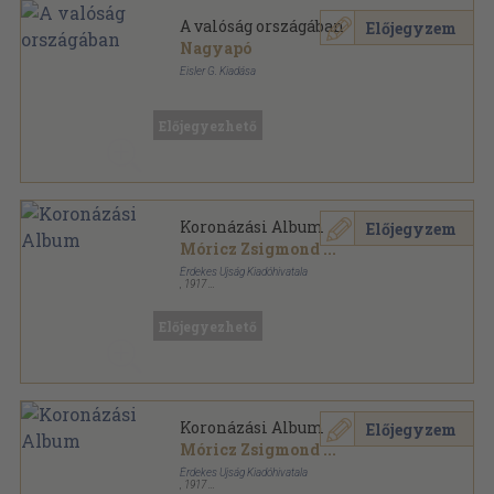
A valóság országában
Előjegyzem
Nagyapó
Eisler G. Kiadása
Félvászon
,
160
oldal
Előjegyezhető
Koronázási Album
Előjegyzem
Móricz Zsigmond
...
Érdekes Ujság Kiadóhivatala
,
1917
Félvászon
,
159
oldal
Előjegyezhető
Koronázási Album
Előjegyzem
Móricz Zsigmond
...
Érdekes Ujság Kiadóhivatala
,
1917