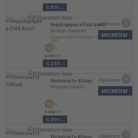
9.800
,-Ft
21
Kapható pont:
Repülőgépen a Föld körül
Serényi Gusztáv
MEGNÉZEM
Athenaeum Irodalmi és Nyomdai R.-T.
,
1912
Könyvkötői vászonkötés
,
310
oldal
50
8.480 Ft
4.240
,-Ft
74
Kapható pont:
Vörösmarty-Album
Hegedüs László
...
MEGNÉZEM
Aranyozott kiadói egész vászonkötés
,
119
oldal
50
9.800 Ft
4.900
,-Ft
74
Kapható pont:
Vörösmarty-Album