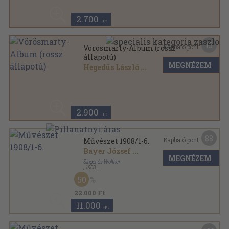
2.700
,-Ft
15
Kapható pont:
Vörösmarty-Album (rossz
állapotú)
MEGNÉZEM
Hegedüs László
...
Aranyozott kiadói egész vászonkötés
,
119
oldal
2.900
,-Ft
88
Kapható pont:
Művészet 1908/1-6.
Bayer József
...
MEGNÉZEM
Singer és Wolfner
,
1908
Könyvkötői kötés
,
431
oldal
50
Művészet sorozat
22.000 Ft
11.000
,-Ft