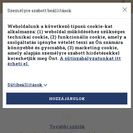
0
Toggle
Főmenü
Könyveink
navigation
Személyre szabott beállítások
Weboldalunk a következő típusú cookie-kat
alkalmazza: (1) weboldal működéséhez szükséges
technikai cookie, (2) funkcionális cookie, amely a
szolgáltatás igénybe vételét teszi az Ön számára
könnyebbé és gyorsabbá, (3) marketing cookie,
amely alapján személyre szabott hirdetésekkel
kereshetjük meg Önt.
A sütiszabályzatunkat itt
érheti el.
Sütibeállítások
HOZZÁJÁRULOK
További szűrők