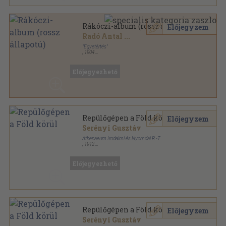
Rákóczi-album (rossz állapotú)
Előjegyzem
Radó Antal
...
"Egyetértés"
,
1904
Tűzött kötés
,
100
oldal
Előjegyezhető
Repülőgépen a Föld körül
Előjegyzem
Serényi Gusztáv
Athenaeum Irodalmi és Nyomdai R.-T.
,
1912
Varrott keménykötés
,
310
oldal
Előjegyezhető
Repülőgépen a Föld körül
Előjegyzem
Serényi Gusztáv