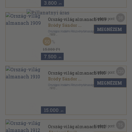
3.800
,-Ft
38
Kapható pont:
Ország-világ almanach 1909
Bródy Sándor
...
MEGNÉZEM
Országos Irodalmi Részvénytársaság
,
1909
Aranyozott kiadói félvászon
,
232
oldal
50
Ország-világ almanach sorozat
15.000 Ft
7.500
,-Ft
120
Kapható pont:
Ország-világ almanach 1910
Bródy Sándor
...
MEGNÉZEM
Országos Irodalmi Részvénytársaság
,
1910
Félvászon
,
193
oldal
Ország-világ almanach sorozat
15.000
,-Ft
75
Kapható pont:
Ország-világ almanach 1912