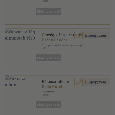
,
1909
Aranyozott kiadói félvászon
,
232
oldal
Ország-világ almanach sorozat
Előjegyezhető
Ország-világ almanach 1910
Előjegyzem
Bródy Sándor
...
Országos Irodalmi Részvénytársaság
,
1910
Félvászon
,
193
oldal
Ország-világ almanach sorozat
Előjegyezhető
Rákóczi-album
Előjegyzem
Radó Antal
...
"Egyetértés"
,
1904
Félvászon
,
100
oldal
Előjegyezhető