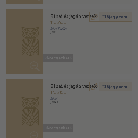
Kinai és japán versek
Előjegyzem
Tu Fu
...
Révai
,
1943
Félvászon
,
139
oldal
Előjegyezhető
Kinai és japán versek (Mikli
Előjegyzem
Ferenc könyvtárából)
Tu Fu
...
Révai
,
1943
Félvászon
,
139
oldal
Előjegyezhető
Kosztolányi Dezső munkái sorozat
Telehold
Előjegyzem
Matsuo Basho
...
Helikon Kiadó
,
1989
Fűzött kemény papírkötés
,
122
oldal