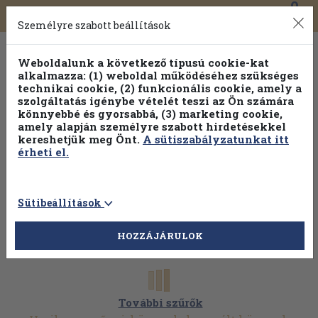
0
Toggle
Főmenü
Könyveink
navigation
Személyre szabott beállítások
Weboldalunk a következő típusú cookie-kat
alkalmazza: (1) weboldal működéséhez szükséges
technikai cookie, (2) funkcionális cookie, amely a
szolgáltatás igénybe vételét teszi az Ön számára
könnyebbé és gyorsabbá, (3) marketing cookie,
amely alapján személyre szabott hirdetésekkel
kereshetjük meg Önt.
A sütiszabályzatunkat itt
érheti el.
Sütibeállítások
HOZZÁJÁRULOK
További szűrők