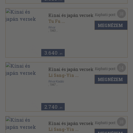
18
Kapható pont:
Kinai és japán versek
Tu Fu
...
MEGNÉZEM
Révai
,
1943
Varrott keménykötés
,
139
oldal
3.640
,-Ft
14
Kapható pont:
Kínai és japán versek
Li Sang-Yin
...
MEGNÉZEM
Révai Kiadás
,
1947
Félvászon
,
139
oldal
2.740
,-Ft
18
Kapható pont:
Kínai és japán versek
Li Sang-Yin
...