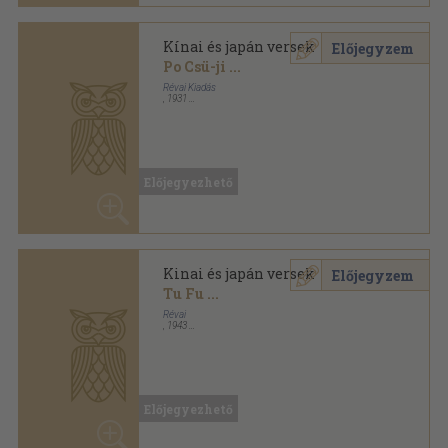
Előjegyezhető
Kinai és japán versek
Előjegyzem
Tu Fu
...
Révai
,
1943
Félvászon
,
139
oldal
Előjegyezhető
Kínai és japán versek
Előjegyzem
Tu Fu
...
Révai Kiadás
,
1931
Bársony
,
139
oldal
Előjegyezhető