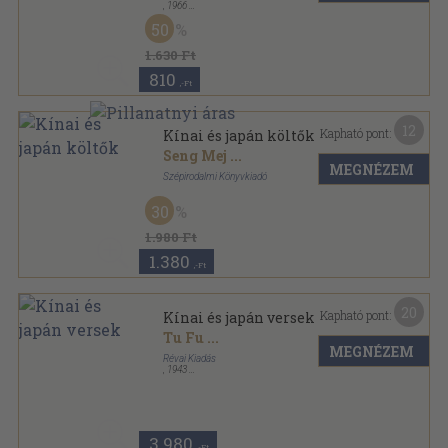
,
1966
Vászon
,
1023
oldal
50
1.630 Ft
810
,-Ft
12
Kapható pont:
Kínai és japán költők
Seng Mej
...
MEGNÉZEM
Szépirodalmi Könyvkiadó
Vászon
,
237
oldal
30
Kosztolányi válogatott műfordításai sorozat
1.980 Ft
1.380
,-Ft
20
Kapható pont:
Kínai és japán versek
Tu Fu
...
MEGNÉZEM
Révai Kiadás
,
1943
Fűzött kemény papírkötés
,
139
oldal
3.980
,-Ft