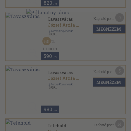
820
,-Ft
9
Kapható pont:
Tavaszvárás
József Attila
...
MEGNÉZEM
Új Aurora Könyvkiadó
,
1989
Ragasztott papírkötés
,
66
oldal
50
1.180 Ft
590
,-Ft
5
Kapható pont:
Tavaszvárás
József Attila
...
MEGNÉZEM
Új Aurora Könyvkiadó
,
1989
Könyvkötői papírkötés
,
70
oldal
980
,-Ft
14
Kapható pont:
Telehold