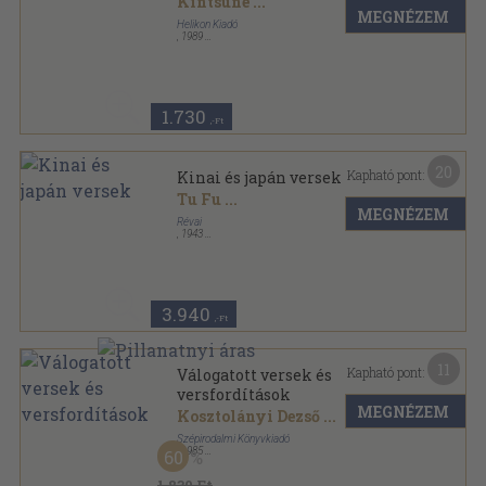
Kintsune
...
MEGNÉZEM
Helikon Kiadó
,
1989
Varrott papírkötés
,
122
oldal
1.730
,-Ft
20
Kapható pont:
Kinai és japán versek
Tu Fu
...
MEGNÉZEM
Révai
,
1943
Bársony
,
139
oldal
Kosztolányi Dezső munkái sorozat
3.940
,-Ft
11
Kapható pont:
Válogatott versek és
versfordítások
MEGNÉZEM
Kosztolányi Dezső
...
Szépirodalmi Könyvkiadó
,
1985
60
Vászon
,
964
oldal
Magyar remekírók sorozat
1.830 Ft