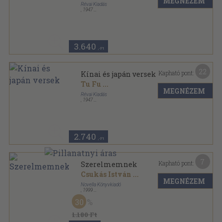
MEGNÉZEM
Révai Kiadás
,
1947
Félvászon
,
139
oldal
3.640
,-Ft
22
Kapható pont:
Kínai és japán versek
Tu Fu
...
MEGNÉZEM
Révai Kiadás
,
1947
Fűzött kemény papírkötés
,
139
oldal
2.740
,-Ft
7
Kapható pont:
Szerelmemnek
Csukás István
...
MEGNÉZEM
Novella Könyvkiadó
,
1999
Bársony
,
89
oldal
30
1.180 Ft