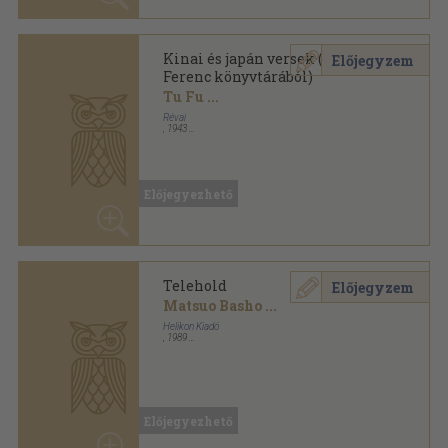
Előjegyezhető
ANTIKVÁRIUM.HU
SZOLGÁLTATÁSAINK
ELÉRHETŐSÉGEINK