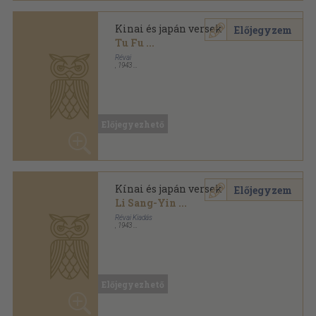
Tu Fu
...
Révai
,
1943
Bársony
,
139
oldal
Kosztolányi Dezső munkái sorozat
Előjegyezhető
Kínai és japán versek
Előjegyzem
Li Sang-Yin
...
Révai Kiadás
,
1943
Fűzött keménykötés
,
139
oldal
Előjegyezhető
Kínai és japán versek
Előjegyzem
Po Csü-ji
...
Révai Kiadás
,
1931
Könyvkötői kötés
,
139
oldal