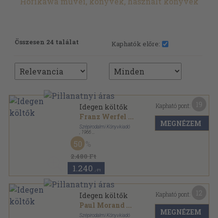
Horikawa művei, könyvek, használt könyvek
Összesen 24 találat
Kaphatók előre:
19
Kapható pont:
Idegen költők
Franz Werfel
...
MEGNÉZEM
Szépirodalmi Könyvkiadó
,
1966
Bőr
,
1023
oldal
50
2.480 Ft
1.240
,-Ft
12
Kapható pont:
Idegen költők
Paul Morand
...
MEGNÉZEM
Szépirodalmi Könyvkiadó