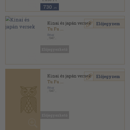
730
,-Ft
Kinai és japán versek
Előjegyzem
Tu Fu
...
Révai
,
1947
Félvászon
,
139
oldal
Kosztolányi Dezső munkái sorozat
Előjegyezhető
Kinai és japán versek
Előjegyzem
Tu Fu
...
Révai
,
1947
Félvászon
,
139
oldal
Kosztolányi Dezső munkái sorozat
Előjegyezhető
Kinai és japán versek
Előjegyzem