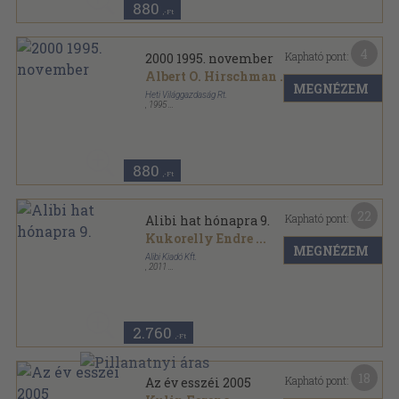
880
,-Ft
4
Kapható pont:
2000 1995. november
Albert O. Hirschman
...
MEGNÉZEM
Heti Világgazdaság Rt.
,
1995
Tűzött kötés
,
63
oldal
2000 sorozat
880
,-Ft
22
Kapható pont:
Alibi hat hónapra 9.
Kukorelly Endre
...
MEGNÉZEM
Alibi Kiadó Kft.
,
2011
Varrott papírkötés
,
271
oldal
Alibi hat hónapra sorozat
2.760
,-Ft
18
Kapható pont:
Az év esszéi 2005