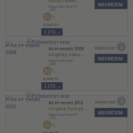
Kulin Ferenc
...
MEGNÉZEM
Magyar Napló Kiadó Kft.
,
2005
Fűzött kemény papírkötés
,
217
oldal
50
Az év esszéi sorozat
2.340 Ft
1.170
,-Ft
11
Kapható pont:
Az év esszéi 2008
Szigethy Gábor
...
MEGNÉZEM
Magyar Napló Kiadó
,
2008
Fűzött kemény papírkötés
,
361
oldal
50
Az év esszéi sorozat
2.340 Ft
1.170
,-Ft
18
Kapható pont:
Az év versei 2012
Czigány György
...
MEGNÉZEM
Magyar Napló Kiadó Kft.
,
2012
Ragasztott papírkötés
,
319
oldal
50
Az év versei sorozat
2.440 Ft