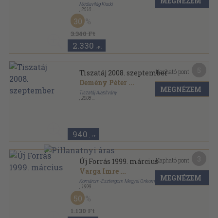
MEGNÉZEM
Médiavilág Kiadó
,
2010
Ragasztott papírkötés
,
320
oldal
30
Új reformkor sorozat
3.340 Ft
2.330
,-Ft
5
Kapható pont:
Tiszatáj 2008. szeptember
Demény Péter
...
MEGNÉZEM
Tiszatáj Alapítvány
,
2008
Ragasztott papírkötés
,
132
oldal
Tiszatáj sorozat
940
,-Ft
3
Kapható pont:
Új Forrás 1999. március
Varga Imre
...
MEGNÉZEM
Komárom-Esztergom Megyei Önkormányzat
,
1999
Ragasztott papírkötés
,
91
oldal
50
Új Forrás sorozat
1.130 Ft