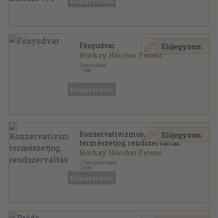
Előjegyezhető
Fényudvar
Előjegyzem
Horkay Hörcher Ferenc
Seneca Kiadó
,
1996
Ragasztott papírkötés
,
73
oldal
Előjegyezhető
Konzervativizmus,
Előjegyzem
természetjog, rendszerváltás
Horkay Hörcher Ferenc
L'Harmattan Kiadó
,
2008
Ragasztott papírkötés
,
385
oldal
Előjegyezhető
Politikai filozófia sorozat