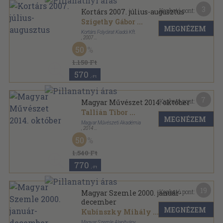
3
Kapható pont:
Kortárs 2007. július-augusztus
Szigethy Gábor
...
MEGNÉZEM
Kortárs Folyóirat Kiadói Kft.
,
2007
Ragasztott papírkötés
,
176
oldal
50
Kortárs sorozat
1.150 Ft
570
,-Ft
7
Kapható pont:
Magyar Művészet 2014. október
Tallián Tibor
...
MEGNÉZEM
Magyar Művészeti Akadémia
,
2014
Ragasztott papírkötés
,
235
oldal
50
Magyar Művészet sorozat
1.540 Ft
770
,-Ft
19
Kapható pont:
Magyar Szemle 2000. január-
december
MEGNÉZEM
Kubinszky Mihály
...
Magyar Szemle Alapítvány