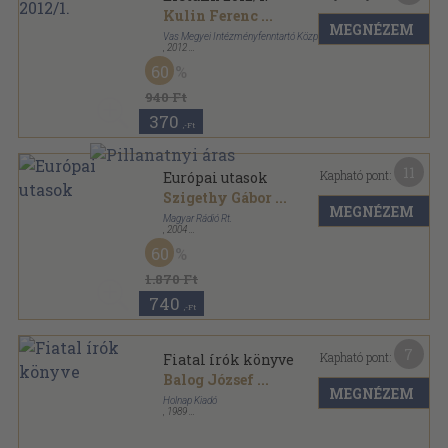
Kulin Ferenc
...
MEGNÉZEM
Vas Megyei Intézményfenntartó Központ
,
2012
Ragasztott papírkötés
,
96
oldal
60
Életünk sorozat
940 Ft
370
,-Ft
11
Kapható pont:
Európai utasok
Szigethy Gábor
...
MEGNÉZEM
Magyar Rádió Rt.
,
2004
Fűzött kemény papírkötés
,
374
oldal
60
1.870 Ft
740
,-Ft
7
Kapható pont:
Fiatal írók könyve
Balog József
...
MEGNÉZEM
Holnap Kiadó
,
1989
Ragasztott papírkötés
,
174
oldal