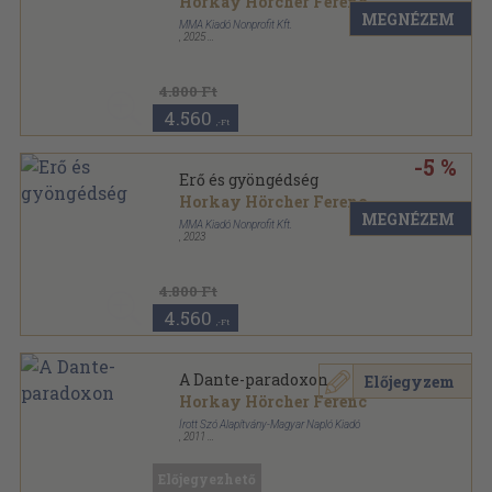
Horkay Hörcher Ferenc
MEGNÉZEM
MMA Kiadó Nonprofit Kft.
,
2025
,
426
oldal
4.800 Ft
4.560
,-Ft
-5 %
Erő és gyöngédség
Horkay Hörcher Ferenc
MEGNÉZEM
MMA Kiadó Nonprofit Kft.
,
2023
4.800 Ft
4.560
,-Ft
A Dante-paradoxon
Előjegyzem
Horkay Hörcher Ferenc
Írott Szó Alapítvány-Magyar Napló Kiadó
,
2011
Ragasztott papírkötés
,
127
oldal
Előjegyezhető