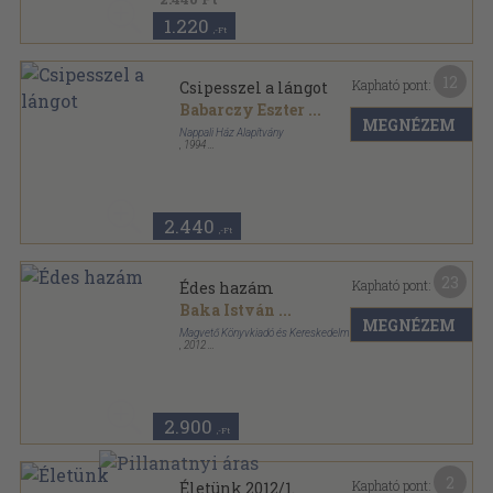
1.220
,-Ft
12
Kapható pont:
Csipesszel a lángot
Babarczy Eszter
...
MEGNÉZEM
Nappali Ház Alapítvány
,
1994
Ragasztott papírkötés
,
297
oldal
2.440
,-Ft
23
Kapható pont:
Édes hazám
Baka István
...
MEGNÉZEM
Magvető Könyvkiadó és Kereskedelmi Kft.
,
2012
Fűzött kemény papírkötés
,
378
oldal
2.900
,-Ft
2
Kapható pont:
Életünk 2012/1.