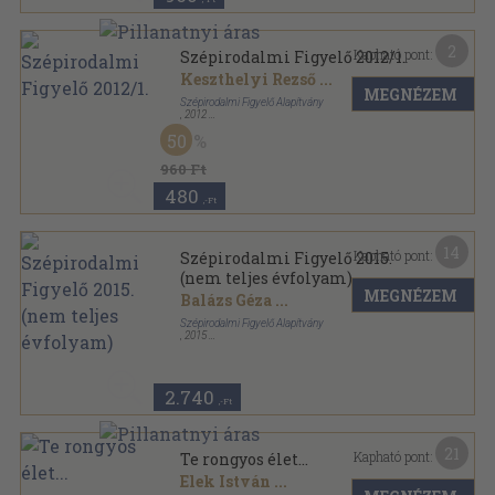
2
Kapható pont:
Szépirodalmi Figyelő 2012/1.
Keszthelyi Rezső
...
MEGNÉZEM
Szépirodalmi Figyelő Alapítvány
,
2012
Ragasztott papírkötés
,
122
oldal
50
Szépirodalmi Figyelő sorozat
960 Ft
480
,-Ft
14
Kapható pont:
Szépirodalmi Figyelő 2015.
(nem teljes évfolyam)
MEGNÉZEM
Balázs Géza
...
Szépirodalmi Figyelő Alapítvány
,
2015
Ragasztott papírkötés
,
605
oldal
Szépirodalmi Figyelő sorozat
2.740
,-Ft
21
Kapható pont:
Te rongyos élet...
Elek István
...