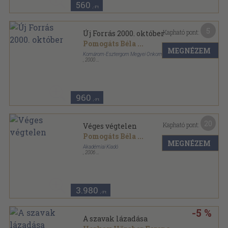
560
,-Ft
5
Kapható pont:
Új Forrás 2000. október
Pomogáts Béla
...
MEGNÉZEM
Komárom-Esztergom Megyei Önkormányzat
,
2000
Ragasztott papírkötés
,
100
oldal
Új Forrás sorozat
960
,-Ft
20
Kapható pont:
Véges végtelen
Pomogáts Béla
...
MEGNÉZEM
Akadémiai Kiadó
,
2006
Fűzött kemény papírkötés
,
357
oldal
3.980
,-Ft
-5 %
A szavak lázadása