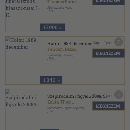
MEGNÉZEM
Thomas Paine
...
Atlantisz Könyvkiadó
,
1992
Ragasztott papírkötés
,
547
oldal
Mesteriskola sorozat
15.000
,-Ft
7
Kapható pont:
Holmi 1989. december
Tandori Dezső
...
MEGNÉZEM
Vörösmarty Társaság
,
1989
Ragasztott papírkötés
,
116
oldal
Holmi sorozat
1.340
,-Ft
4
Kapható pont:
Szépirodalmi figyelő 2008/5.
Zalán Tibor
...
MEGNÉZEM
Szépirodalmi Figyelő Alapítvány
,
2008
Ragasztott papírkötés
,
119
oldal
Szépirodalmi Figyelő sorozat