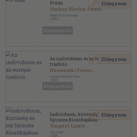
Préda
Előjegyzem
Horkay Hörcher Ferenc
Fiatal Írók Szövetsége
,
2002
Ragasztott papírkötés
,
83
oldal
Fisz Könyvek sorozat
Előjegyezhető
Az individuum és az európai
Előjegyzem
tradíció
Huoranszki Ferenc
...
Savaria University Press
,
2004
Ragasztott papírkötés
,
219
oldal
Előjegyezhető
Individuum, közösség és jog
Előjegyzem
Spinoza filozófiájában
Tengelyi László
...
Áron Kiadó
,
2000