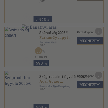
,
2010
Ragasztott papírkötés
,
138
oldal
Pannonhalmi Szemle sorozat
1.440
,-Ft
5
Kapható pont:
Századvég 2006/1.
Farkas Gyöngyi
...
MEGNÉZEM
Századvég Kiadó
,
2006
Ragasztott papírkötés
,
207
oldal
50
Századvég sorozat
1.180 Ft
590
,-Ft
5
Kapható pont:
Szépirodalmi figyelő 2006/6.
Ágai Ágnes
...
MEGNÉZEM
Szépirodalmi Figyelő Alapítvány
,
2006
Ragasztott papírkötés
,
199
oldal
Szépirodalmi Figyelő sorozat
960
,-Ft