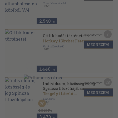
Szent István Társulat
,
1998
Ragasztott papírkötés
,
102
oldal
2.540
,-Ft
7
Kapható pont:
Ottlik kadét történetei
Horkay Hörcher Ferenc
MEGNÉZEM
Kortárs Könyvkiadó
,
2010
Ragasztott papírkötés
,
181
oldal
Kortárs esszé sorozat
1.440
,-Ft
28
Kapható pont:
Individuum, közösség és jog
Spinoza filozófiájában
MEGNÉZEM
Tengelyi László
...
Áron Kiadó
,
2000
20
Ragasztott papírkötés
,
194
oldal
4.340 Ft
3.470
,-Ft