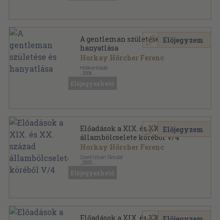
A gentleman születése és
Előjegyzem
hanyatlása
Horkay Hörcher Ferenc
Helikon Kiadó
,
2006
Fűzött kemény papírkötés
,
206
oldal
Előjegyezhető
Helikon Universitas - Eszmetörténet sorozat
Előadások a XIX. és XX. század
Előjegyzem
állambölcselete köréből V/4
Horkay Hörcher Ferenc
Szent István Társulat
,
2005
Ragasztott papírkötés
,
102
oldal
Előjegyezhető
Bibliotheca Cathedrae Publici Juris Universitatis
Catholicae de Petro Pázmány nominate Budapest -
Praelectiones sorozat
Előadások a XIX. és XX. század
Előjegyzem