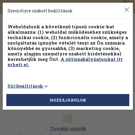
0
Toggle
Főmenü
Könyveink
navigation
Személyre szabott beállítások
Weboldalunk a következő típusú cookie-kat
alkalmazza: (1) weboldal működéséhez szükséges
technikai cookie, (2) funkcionális cookie, amely a
szolgáltatás igénybe vételét teszi az Ön számára
könnyebbé és gyorsabbá, (3) marketing cookie,
amely alapján személyre szabott hirdetésekkel
kereshetjük meg Önt.
A sütiszabályzatunkat itt
érheti el.
Sütibeállítások
HOZZÁJÁRULOK
További szűrők