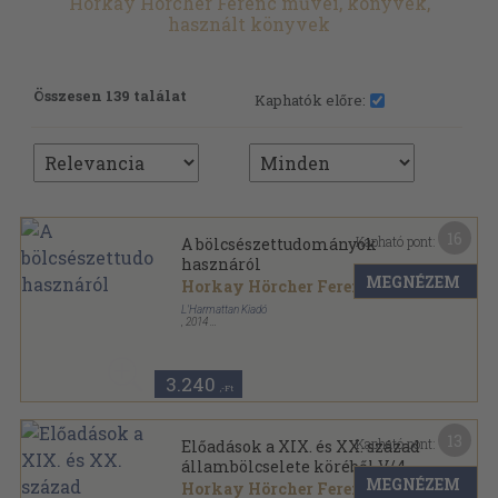
Horkay Hörcher Ferenc művei, könyvek,
használt könyvek
Összesen 139 találat
Kaphatók előre:
16
Kapható pont:
A bölcsészettudományok
hasznáról
MEGNÉZEM
Horkay Hörcher Ferenc
L'Harmattan Kiadó
,
2014
Fűzött kemény papírkötés
,
207
oldal
3.240
,-Ft
13
Kapható pont:
Előadások a XIX. és XX. század
állambölcselete köréből V/4
MEGNÉZEM
Horkay Hörcher Ferenc