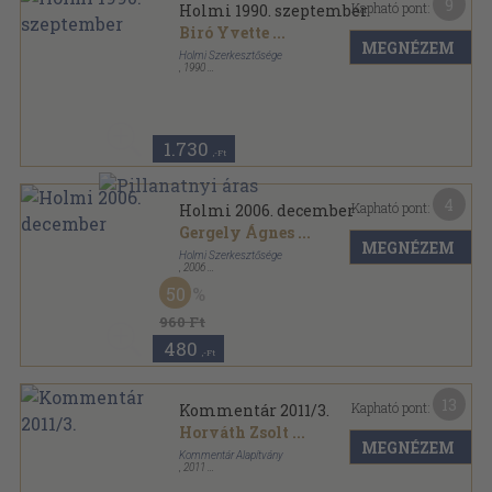
9
Kapható pont:
Holmi 1990. szeptember
Biró Yvette
...
MEGNÉZEM
Holmi Szerkesztősége
,
1990
Ragasztott papírkötés
,
120
oldal
Holmi sorozat
1.730
,-Ft
4
Kapható pont:
Holmi 2006. december
Gergely Ágnes
...
MEGNÉZEM
Holmi Szerkesztősége
,
2006
Ragasztott papírkötés
,
149
oldal
50
Holmi sorozat
960 Ft
480
,-Ft
13
Kapható pont:
Kommentár 2011/3.
Horváth Zsolt
...
MEGNÉZEM
Kommentár Alapítvány
,
2011
Ragasztott papírkötés
,
126
oldal
Kommentár sorozat