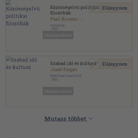
Közösségelvű politikai
Előjegyzem
filozófiák
Paul Ricoeur
...
Századvég
,
2002
Fűzött kemény papírkötés
,
287
oldal
Előjegyezhető
Szabad idő és kultusz
Előjegyzem
Josef Pieper
MMA Kiadó Nonprofit Kft.
,
2022
Ragasztott papírkötés
,
83
oldal
Pars Pro Toto sorozat
Előjegyezhető
Mutass többet