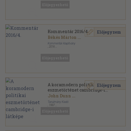
Könyvkötői kötés
,
194
oldal
Előjegyezhető
Kommentár 2016/4.
Előjegyzem
Békés Márton
...
Kommentár Alapítvány
,
2016
Ragasztott papírkötés
,
127
oldal
Kommentár sorozat
Előjegyezhető
A koramodern politikai
Előjegyzem
eszmetörténet cambridge-i
látképe
John Dunn
...
Tanulmány Kiadó
,
1997
Ragasztott papírkötés
,
315
oldal
Előjegyezhető