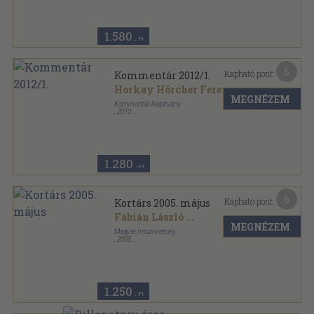
1.580
,-Ft
6
Kapható pont:
Kommentár 2012/1.
Horkay Hörcher Ferenc
...
MEGNÉZEM
Kommentár Alapítvány
,
2012
Ragasztott papírkötés
,
127
oldal
Kommentár sorozat
1.280
,-Ft
6
Kapható pont:
Kortárs 2005. május
Fábián László
...
MEGNÉZEM
Magyar Írószövetség
,
2005
Ragasztott papírkötés
,
128
oldal
Kortárs sorozat
1.250
,-Ft