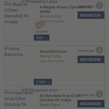
7
Kapható pont:
A Magyar Állami Operaház 98.
évadja
MEGNÉZEM
Horváth Éva
Magyar Állami Operaház
,
1982
50
Ragasztott papírkötés
,
78
oldal
1.640 Ft
820
,-Ft
8
Kapható pont:
Anna Karenina
Pártay Lilla
MEGNÉZEM
Magyar Állami Operaház
Tűzött kötés
,
23
oldal
1.580
,-Ft
4
Kapható pont:
Az Operaház és az Erkel
Színház 94. évadja
MEGNÉZEM
Benkő Imre