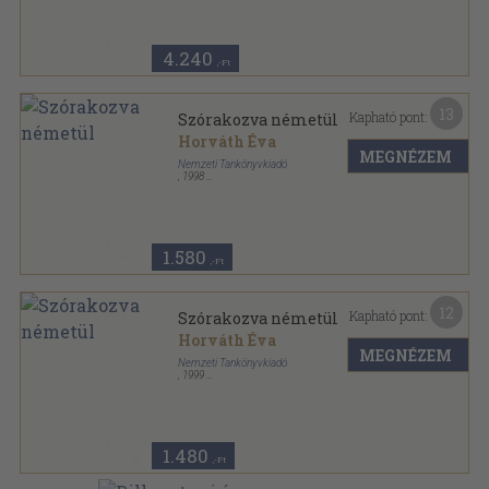
Lexika nyelvvizsgakönyvek sorozat
4.240
,-Ft
13
Kapható pont:
Szórakozva németül
Horváth Éva
MEGNÉZEM
Nemzeti Tankönyvkiadó
,
1998
Ragasztott papírkötés
,
141
oldal
Nyelvvizsgázóknak sorozat
1.580
,-Ft
12
Kapható pont:
Szórakozva németül
Horváth Éva
MEGNÉZEM
Nemzeti Tankönyvkiadó
,
1999
Ragasztott papírkötés
,
141
oldal
Nyelvvizsgázóknak sorozat
1.480
,-Ft