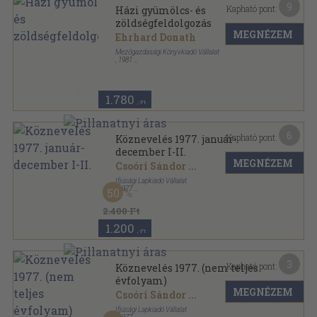
9
Kapható pont:
Házi gyümölcs- és
zöldségfeldolgozás
MEGNÉZEM
Ehrhard Donath
Mezőgazdasági Könyvkiadó Vállalat
,
1981
Fűzött kemény papírkötés
,
157
oldal
Kertünk, házunk, otthonunk sorozat
1.780
,-Ft
6
Kapható pont:
Köznevelés 1977. január-
december I-II.
MEGNÉZEM
Csoóri Sándor
...
Ifjúsági Lapkiadó Vállalat
,
1977
50
Könyvkötői kötés
,
660
oldal
Köznevelés sorozat
2.400 Ft
1.200
,-Ft
3
Kapható pont:
Köznevelés 1977. (nem teljes
évfolyam)
MEGNÉZEM
Csoóri Sándor
...
Ifjúsági Lapkiadó Vállalat