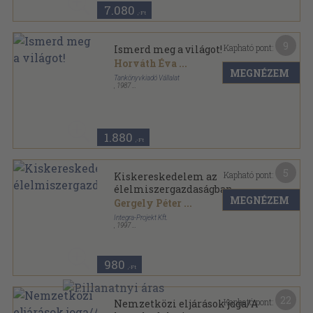
7.080
,-Ft
9
Kapható pont:
Ismerd meg a világot!
Horváth Éva
...
MEGNÉZEM
Tankönyvkiadó Vállalat
,
1987
Ragasztott papírkötés
,
175
oldal
Nyelvi, irodalmi és kommunikációs nevelés sorozat
1.880
,-Ft
5
Kapható pont:
Kiskereskedelem az
élelmiszergazdaságban
MEGNÉZEM
Gergely Péter
...
Integra-Projekt Kft.
,
1997
Ragasztott papírkötés
,
176
oldal
Termelők Kiskönyvtára sorozat
980
,-Ft
22
Kapható pont:
Nemzetközi eljárások joga/A