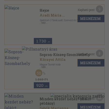
9
Kapható pont:
Hejce
Aradi Mária
...
MEGNÉZEM
Spektrum 3 Tanácsadó, Szervező és Szolgáltató Bt.
,
1993
Tűzött kötés
,
14
oldal
1.730
,-Ft
8
Kapható pont:
Sopron-Kőszeg-Szombathely
Környei Attila
MEGNÉZEM
Magyar Távirati Iroda
,
1989
Fűzött kemény papírkötés
,
102
oldal
50
1.840 Ft
920
,-Ft
41
Kapható pont:
Minden kezdet nehéz? (aláírt
példány)
MEGNÉZEM
Sebők Marianna