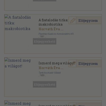
A fiatalodás titka:
Előjegyzem
makrobiotika
Horváth Éva
...
Planétás Kiadói és Kereskedelmi Kft.
,
1991
Ragasztott papírkötés
,
136
oldal
Előjegyezhető
Planétás könyvek sorozat
Ismerd meg a világot!
Előjegyzem
Horváth Éva
...
Tankönyvkiadó Vállalat
,
1989
Ragasztott papírkötés
,
175
oldal
Nyelvi, irodalmi és kommunikációs nevelés sorozat
Előjegyezhető