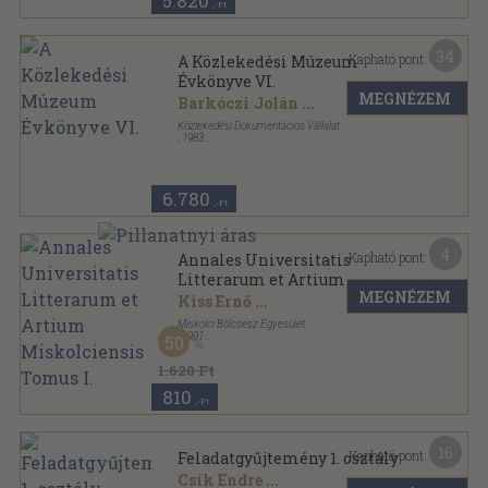
5.820
,-Ft
34
Kapható pont:
A Közlekedési Múzeum
Évkönyve VI.
MEGNÉZEM
Barkóczi Jolán
...
Közlekedési Dokumentációs Vállalat
,
1983
Ragasztott papírkötés
,
737
oldal
A Közlekedési Múzeum Évkönyve sorozat
6.780
,-Ft
4
Kapható pont:
Annales Universitatis
Litterarum et Artium
MEGNÉZEM
Miskolciensis Tomus I.
Kiss Ernő
...
Miskolci Bölcsész Egyesület
,
1991
50
Ragasztott papírkötés
,
396
oldal
1.620 Ft
810
,-Ft
16
Kapható pont:
Feladatgyűjtemény 1. osztály
Csík Endre
...