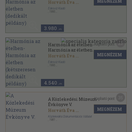
MEGNÉZEM
(dedikált példány)
Horváth Éva
...
Édesvíz Kiadó
,
1995
Ragasztott papírkötés
,
167
oldal
3.980
,-Ft
23
Kapható pont:
Harmónia az ételben-
Harmónia az életben
MEGNÉZEM
(kétszeresen dedikált
Horváth Éva
...
példány)
Édesvíz Kiadó
,
1995
Ragasztott papírkötés
,
167
oldal
4.540
,-Ft
35
Kapható pont:
A Közlekedési Múzeum
Évkönyve V.
MEGNÉZEM
Horváth Éva
...
Közlekedési Dokumentációs Vállalat
,
1981
Ragasztott papírkötés
,
611
oldal
A Közlekedési Múzeum Évkönyve sorozat