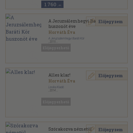
1.760
,-Ft
A Jeruzsálemhegyi Baráti Kör
Előjegyzem
huszonöt éve
Horváth Éva
A Jeruzsálemhegyi Baráti Kör
,
2015
Ragasztott papírkötés
,
138
oldal
Előjegyezhető
Alles klar!
Előjegyzem
Horváth Éva
Lexika Kiadó
,
2014
Ragasztott papírkötés
,
224
oldal
Lexika nyelvvizsgakönyvek sorozat
Előjegyezhető
Szórakozva németül
Előjegyzem