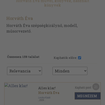
Horváth Éva művei, könyvek, használt
könyvek
Horváth Éva
Horváth Éva szépségkirálynő, modell,
műsorvezető.
Összesen 159 találat
Kaphatók előre:
21
Kapható pont:
Alles klar!
Horváth Éva
MEGNÉZEM
Lexika Kiadó
,
2009
Ragasztott papírkötés
,
224
oldal