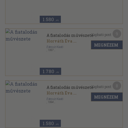
Ragasztott papírkötés
,
191
oldal
1.580
,-Ft
9
Kapható pont:
A fiatalodás művészete
Horváth Éva
...
MEGNÉZEM
Édesvíz Kiadó
,
1997
Ragasztott papírkötés
,
191
oldal
1.780
,-Ft
8
Kapható pont:
A fiatalodás művészete
Horváth Éva
...
MEGNÉZEM
Édesvíz Kiadó
,
1994
Ragasztott papírkötés
,
191
oldal
1.580
,-Ft