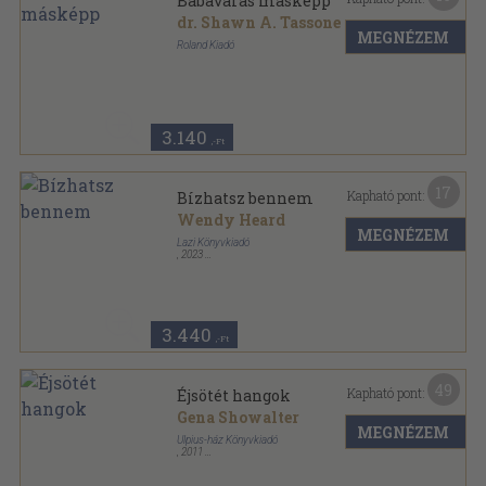
Babavárás másképp
dr. Shawn A. Tassone
...
MEGNÉZEM
Roland Kiadó
Ragasztott papírkötés
,
240
oldal
Ericona sorozat
3.140
,-Ft
17
Kapható pont:
Bízhatsz bennem
Wendy Heard
MEGNÉZEM
Lazi Könyvkiadó
,
2023
Ragasztott papírkötés
,
350
oldal
3.440
,-Ft
49
Kapható pont:
Éjsötét hangok
Gena Showalter
MEGNÉZEM
Ulpius-ház Könyvkiadó
,
2011
Ragasztott papírkötés
,
510
oldal
Az Alvilág Urai sorozat