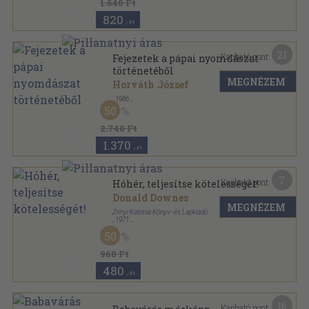
1.640 Ft
820
,-Ft
21
Kapható pont:
Fejezetek a pápai nyomdászat
történetéből
MEGNÉZEM
Horváth József
,
1986
Fűzött keménykötés
,
145
oldal
50
2.740 Ft
1.370
,-Ft
7
Kapható pont:
Hóhér, teljesítse kötelességét!
Donald Downes
MEGNÉZEM
Zrínyi Katonai Könyv- és Lapkiadó
,
1971
Ragasztott papírkötés
,
179
oldal
50
960 Ft
480
,-Ft
16
Kapható pont: