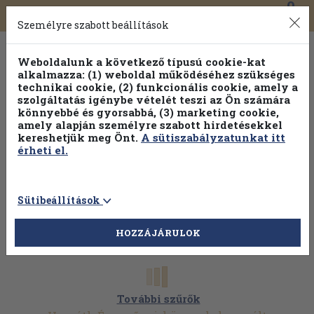
0
Toggle
Főmenü
Könyveink
navigation
Személyre szabott beállítások
Weboldalunk a következő típusú cookie-kat
alkalmazza: (1) weboldal működéséhez szükséges
technikai cookie, (2) funkcionális cookie, amely a
szolgáltatás igénybe vételét teszi az Ön számára
könnyebbé és gyorsabbá, (3) marketing cookie,
Válogasson több mint 30 000 kötet közül
amely alapján személyre szabott hirdetésekkel
Hobbi témakörökben
20% kedvezménnyel!
kereshetjük meg Önt.
A sütiszabályzatunkat itt
érheti el.
Sütibeállítások
HOZZÁJÁRULOK
További szűrők