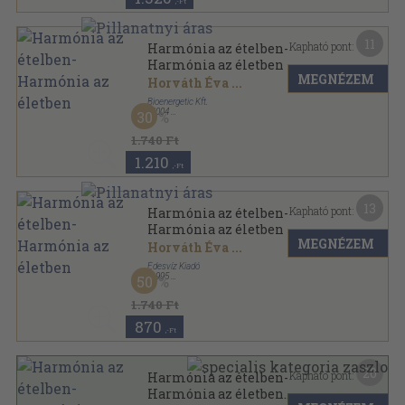
,-Ft
11
Kapható pont:
Harmónia az ételben-
Harmónia az életben
MEGNÉZEM
Horváth Éva
...
Bioenergetic Kft.
,
2004
30
Ragasztott papírkötés
,
174
oldal
1.740 Ft
1.210
,-Ft
13
Kapható pont:
Harmónia az ételben-
Harmónia az életben
MEGNÉZEM
Horváth Éva
...
Édesvíz Kiadó
,
1995
50
Ragasztott papírkötés
,
167
oldal
1.740 Ft
870
,-Ft
20
Kapható pont:
Harmónia az ételben-
Harmónia az életben