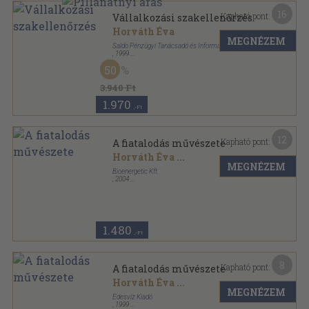
16
Kapható pont:
Vállalkozási szakellenőrzés
Horváth Éva
MEGNÉZEM
Saldo Pénzügyi Tanácsadó és Informatikai Rt.
,
1999
Ragasztott papírkötés
,
225
oldal
50
3.940 Ft
1.970
,-Ft
12
Kapható pont:
A fiatalodás művészete
Horváth Éva
...
MEGNÉZEM
Bioenergetic Kft.
,
2004
Ragasztott papírkötés
,
130
oldal
1.480
,-Ft
8
Kapható pont:
A fiatalodás művészete
Horváth Éva
...
MEGNÉZEM
Édesvíz Kiadó
,
1999