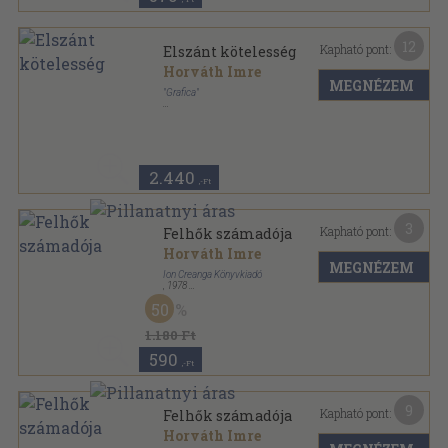
12
Kapható pont:
Elszánt kötelesség
Horváth Imre
MEGNÉZEM
"Grafica"
Tűzött kötés
,
28
oldal
2.440
,-Ft
3
Kapható pont:
Felhők számadója
Horváth Imre
MEGNÉZEM
Ion Creanga Könyvkiadó
,
1978
Varrott keménykötés
,
62
oldal
50
1.180 Ft
590
,-Ft
9
Kapható pont:
Felhők számadója
Horváth Imre