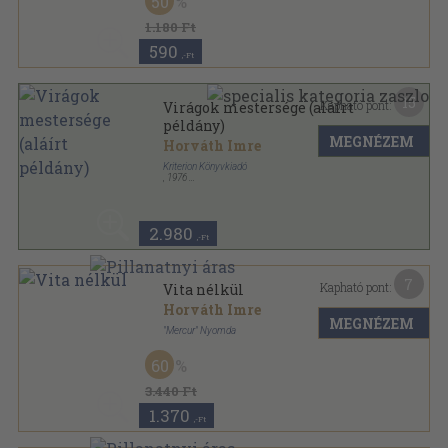
50
1.180 Ft
590
,-Ft
15
Kapható pont:
Virágok mestersége (aláírt
példány)
MEGNÉZEM
Horváth Imre
Kriterion Könyvkiadó
,
1976
Vászon
,
108
oldal
2.980
,-Ft
7
Kapható pont:
Vita nélkül
Horváth Imre
MEGNÉZEM
"Mercur" Nyomda
Tűzött kötés
,
71
oldal
60
3.440 Ft
1.370
,-Ft