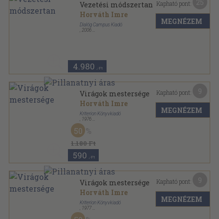
25
Kapható pont:
Vezetési módszertan
Horváth Imre
MEGNÉZEM
Dialóg Campus Kiadó
,
2006
Fűzött kemény papírkötés
,
311
oldal
Institutiones Juris-Dialóg Campus Tankönyvek
sorozat
4.980
,-Ft
9
Kapható pont:
Virágok mestersége
Horváth Imre
MEGNÉZEM
Kriterion Könyvkiadó
,
1976
Vászon
,
108
oldal
50
1.180 Ft
590
,-Ft
9
Kapható pont:
Virágok mestersége
Horváth Imre
MEGNÉZEM
Kriterion Könyvkiadó
,
1977
Vászon
,
108
oldal