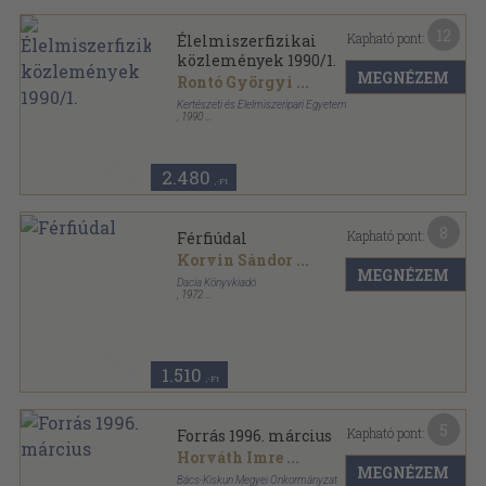
12
Kapható pont:
Élelmiszerfizikai
közlemények 1990/1.
MEGNÉZEM
Rontó Györgyi
...
Kertészeti és Élelmiszeripari Egyetem
,
1990
Ragasztott papírkötés
,
118
oldal
Kertészeti és Élelmiszeripari Egyetem Közleményei
sorozat
2.480
,-Ft
8
Kapható pont:
Férfiúdal
Korvin Sándor
...
MEGNÉZEM
Dacia Könyvkiadó
,
1972
Tűzött kötés
,
206
oldal
Tanulók könyvtára sorozat
1.510
,-Ft
5
Kapható pont:
Forrás 1996. március
Horváth Imre
...
MEGNÉZEM
Bács-Kiskun Megyei Önkormányzat