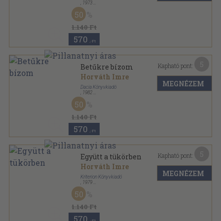
,
1973
Fűzött kemény papírkötés
,
130
oldal
50
1.140 Ft
570
,-Ft
5
Kapható pont:
Betűkre bízom
Horváth Imre
MEGNÉZEM
Dacia Könyvkiadó
,
1982
Fűzött kemény papírkötés
,
249
oldal
50
1.140 Ft
570
,-Ft
5
Kapható pont:
Együtt a tükörben
Horváth Imre
MEGNÉZEM
Kriterion Könyvkiadó
,
1979
Fűzött kemény papírkötés
,
142
oldal
50
1.140 Ft
570
,-Ft