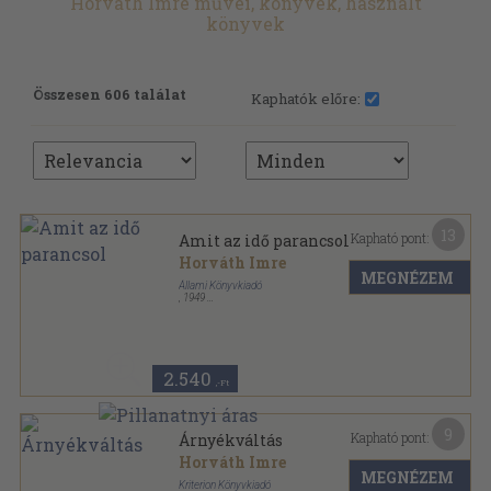
Horváth Imre művei, könyvek, használt
könyvek
Összesen 606 találat
Kaphatók előre:
13
Kapható pont:
Amit az idő parancsol
Horváth Imre
MEGNÉZEM
Állami Könyvkiadó
,
1949
Tűzött kötés
,
96
oldal
2.540
,-Ft
9
Kapható pont:
Árnyékváltás
Horváth Imre
MEGNÉZEM
Kriterion Könyvkiadó