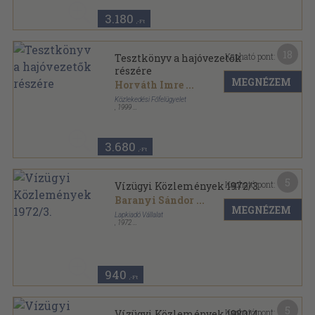
3.180
,-Ft
18
Kapható pont:
Tesztkönyv a hajóvezetők
részére
MEGNÉZEM
Horváth Imre
...
Közlekedési Főfelügyelet
,
1999
Ragasztott papírkötés
,
399
oldal
Tesztkönyv sorozat
3.680
,-Ft
5
Kapható pont:
Vízügyi Közlemények 1972/3.
Baranyi Sándor
...
MEGNÉZEM
Lapkiadó Vállalat
,
1972
Ragasztott papírkötés
,
181
oldal
Vízügyi Közlemények sorozat
940
,-Ft
5
Kapható pont:
Vízügyi Közlemények 1980/4.