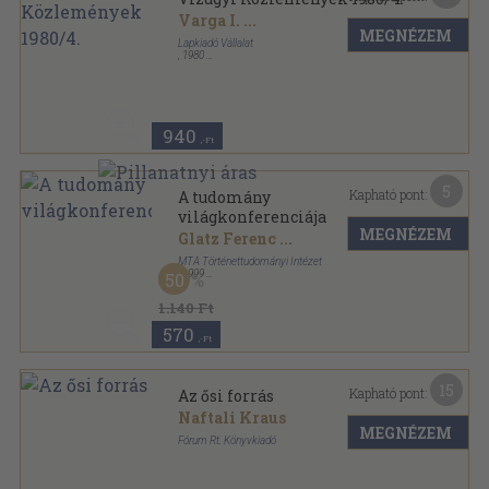
Varga I.
...
MEGNÉZEM
Lapkiadó Vállalat
,
1980
Ragasztott papírkötés
,
176
oldal
Vízügyi Közlemények sorozat
940
,-Ft
5
Kapható pont:
A tudomány
világkonferenciája
MEGNÉZEM
Glatz Ferenc
...
MTA Történettudományi Intézet
,
1999
50
Tűzött kötés
,
61
oldal
Akadémia sorozat
1.140 Ft
570
,-Ft
15
Kapható pont:
Az ősi forrás
Naftali Kraus
MEGNÉZEM
Fórum Rt. Könyvkiadó
Ragasztott papírkötés
,
575
oldal