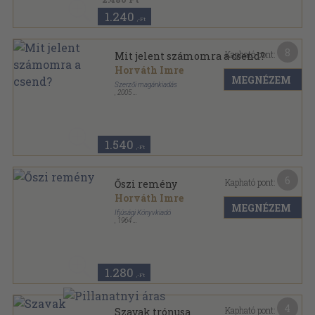
1.240
,-Ft
8
Kapható pont:
Mit jelent számomra a csend?
Horváth Imre
MEGNÉZEM
Szerzői magánkiadás
,
2005
Ragasztott papírkötés
,
118
oldal
1.540
,-Ft
6
Kapható pont:
Őszi remény
Horváth Imre
MEGNÉZEM
Ifjúsági Könyvkiadó
,
1964
Félvászon
,
87
oldal
1.280
,-Ft
4
Kapható pont:
Szavak trónusa