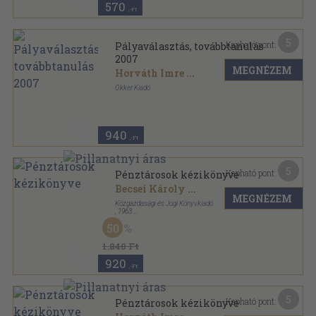
570
,-Ft
5
Kapható pont:
Pályaválasztás, továbbtanulás
2007
MEGNÉZEM
Horváth Imre
...
Okker Kiadó
Ragasztott papírkötés
,
271
oldal
Pályaválasztás, továbbtanulás sorozat
940
,-Ft
5
Kapható pont:
Pénztárosok kézikönyve
Becsei Károly
...
MEGNÉZEM
Közgazdasági és Jogi Könyvkiadó
,
1963
Fűzött papírkötés
,
93
oldal
50
1.840 Ft
920
,-Ft
5
Kapható pont:
Pénztárosok kézikönyve