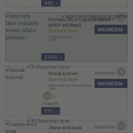
480
,-Ft
14
Kapható pont:
Horváth Imre legszebb versei
(aláírt példány)
MEGNÉZEM
Horváth Imre
Ifjúsági Könyvkiadó
,
1963
Varrott papírkötés
,
167
oldal
2.840
,-Ft
5
Kapható pont:
Hősök hitével
Horváth Imre
MEGNÉZEM
Állami Irodalmi és Művészeti Kiadó
,
1960
Vászon
,
285
oldal
50
1.140 Ft
570
,-Ft
13
Kapható pont:
Janus-arcú órák