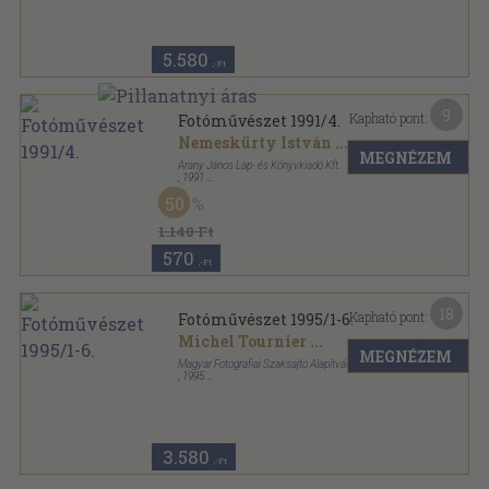
Értékeink a világban sorozat
5.580
,-Ft
9
Kapható pont:
Fotóművészet 1991/4.
Nemeskürty István
...
MEGNÉZEM
Arany János Lap- és Könyvkiadó Kft.
,
1991
Ragasztott papírkötés
,
56
oldal
50
Fotóművészet sorozat
1.140 Ft
570
,-Ft
18
Kapható pont:
Fotóművészet 1995/1-6.
Michel Tournier
...
MEGNÉZEM
Magyar Fotográfiai Szaksajtó Alapítvány
,
1995
Ragasztott papírkötés
,
256
oldal
Fotóművészet sorozat
3.580
,-Ft