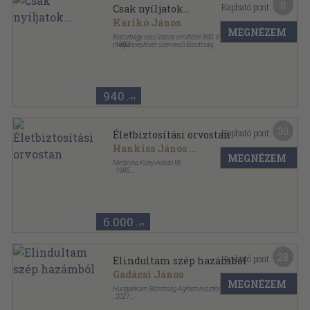
8
Kapható pont:
Csak nyíljatok...
Karikó János
MEGNÉZEM
Biatorbágy első írásos említése 800. évfordulójának
megünneplését szervező Bizottság
,
1992
Fűzött keménykötés
,
32
oldal
940
,-Ft
30
Kapható pont:
Életbiztosítási orvostan
Hankiss János
...
MEGNÉZEM
Medicina Könyvkiadó Rt.
,
1995
Fűzött kemény papírkötés
,
579
oldal
6.000
,-Ft
28
Kapható pont:
Elindultam szép hazámból
Gadácsi János
MEGNÉZEM
Hungarikum Bizottság Agrárminisztérium
,
2021
Ragasztott papírkötés
,
211
oldal