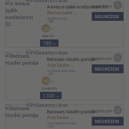
6
Kapható pont:
A kémia újabb eredményei 52.
Barcza Lajos
...
MEGNÉZEM
Akadémiai Kiadó
,
1981
Vászon
,
355
oldal
20
A kémia újabb eredményei sorozat
980 Ft
780
,-Ft
11
Kapható pont:
Balzsam tündér postája
Ady Endre
...
MEGNÉZEM
Ion Creanga Könyvkiadó
,
1977
Fűzött kemény papírkötés
,
71
oldal
50
2.640 Ft
1.320
,-Ft
15
Kapható pont:
Balzsam tündér postája
Ady Endre
...
MEGNÉZEM
Ion Creanga Könyvkiadó
,
1977