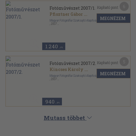
6
Kapható pont:
Fotóművészet 2007/1.
Pfisztner Gábor
...
MEGNÉZEM
Magyar Fotográfiai Szaksajtó Alapítvány
,
2007
Ragasztott papírkötés
,
103
oldal
Fotóművészet sorozat
1.240
,-Ft
5
Kapható pont:
Fotóművészet 2007/2.
Kincses Károly
...
MEGNÉZEM
Magyar Fotográfiai Szaksajtó Alapítvány
,
2007
Ragasztott papírkötés
,
127
oldal
Fotóművészet sorozat
940
,-Ft
Mutass többet