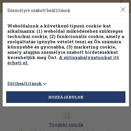
0
Toggle
Főmenü
Könyveink
navigation
Személyre szabott beállítások
Weboldalunk a következő típusú cookie-kat
alkalmazza: (1) weboldal működéséhez szükséges
technikai cookie, (2) funkcionális cookie, amely a
szolgáltatás igénybe vételét teszi az Ön számára
könnyebbé és gyorsabbá, (3) marketing cookie,
amely alapján személyre szabott hirdetésekkel
kereshetjük meg Önt.
A sütiszabályzatunkat itt
érheti el.
Sütibeállítások
HOZZÁJÁRULOK
További szűrők