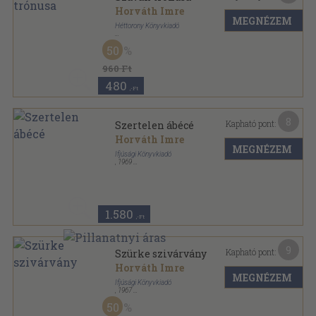
Horváth Imre
MEGNÉZEM
Héttorony Könyvkiadó
Fűzött papírkötés
,
94
oldal
50
960 Ft
480
,-Ft
8
Kapható pont:
Szertelen ábécé
Horváth Imre
MEGNÉZEM
Ifjúsági Könyvkiadó
,
1969
Félvászon
,
30
oldal
1.580
,-Ft
9
Kapható pont:
Szürke szivárvány
Horváth Imre
MEGNÉZEM
Ifjúsági Könyvkiadó
,
1967
Vászon
,
94
oldal
50