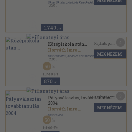
MEGNÉZEM
Okker Oktatási, Kiadói és Kereskedelmi Rt.
,
2002
Ragasztott papírkötés
,
392
oldal
1.740
,-Ft
4
Kapható pont:
Középiskola után...
Horváth Imre
...
MEGNÉZEM
Okker Oktatási, Kiadói és Kereskedelmi Kft.
,
2006
Ragasztott papírkötés
,
458
oldal
50
1.740 Ft
870
,-Ft
3
Kapható pont:
Pályaválasztás, továbbtanulás
2004
MEGNÉZEM
Horváth Imre
...
Okker Kiadó
50
Ragasztott papírkötés
,
279
oldal
Pályaválasztás, továbbtanulás sorozat
1.140 Ft