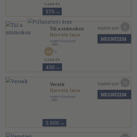
1.140 Ft
570
,-Ft
4
Kapható pont:
Túl a számokon
Horváth Imre
MEGNÉZEM
Irodalmi Könyvkiadó
,
1968
Fűzött kemény papírkötés
,
140
oldal
60
1.140 Ft
450
,-Ft
19
Kapható pont:
Versek
Horváth Imre
MEGNÉZEM
Irodalmi Könyvkiadó
,
1965
Vászon
,
571
oldal
Romániai Magyar Írók sorozat
3.800
,-Ft