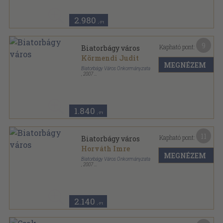
2.980
,-Ft
9
Kapható pont:
Biatorbágy város
Körmendi Judit
MEGNÉZEM
Biatorbágy Város Önkormányzata
,
2007
Vászon
,
128
oldal
1.840
,-Ft
11
Kapható pont:
Biatorbágy város
Horváth Imre
MEGNÉZEM
Biatorbágy Város Önkormányzata
,
2007
Ragasztott papírkötés
,
128
oldal
2.140
,-Ft