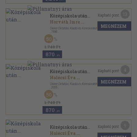
13
Kapható pont:
Középiskola után...
Horváth Imre
...
MEGNÉZEM
Okker Oktatási, Kiadói és Kereskedelmi Kft.
,
1996
Ragasztott papírkötés
,
277
oldal
50
1.740 Ft
870
,-Ft
4
Kapható pont:
Középiskola után...
Holéczi Éva
...
MEGNÉZEM
Okker Oktatási, Kiadói és Kereskedelmi Rt.
,
2005
Ragasztott papírkötés
,
444
oldal
50
1.740 Ft
870
,-Ft
9
Kapható pont:
Középiskola után...
Holéczi Éva
...