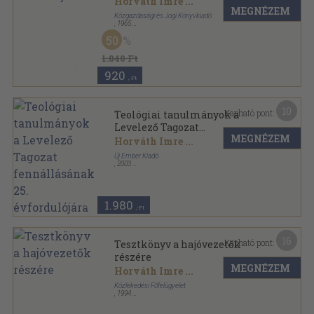
Horváth Imre
...
MEGNÉZEM
Közgazdasági és Jogi Könyvkiadó
,
1965
Fűzött papírkötés
,
93
oldal
50
1.840 Ft
920
,-Ft
10
Kapható pont:
Teológiai tanulmányok a
Levelező Tagozat
MEGNÉZEM
fennállásának 25.
Horváth Imre
...
évfordulójára
Új Ember Kiadó
,
2003
Ragasztott papírkötés
,
187
oldal
1.980
,-Ft
16
Kapható pont:
Tesztkönyv a hajóvezetők
részére
MEGNÉZEM
Horváth Imre
...
Közlekedési Főfelügyelet
,
1994
Ragasztott papírkötés
,
399
oldal
Tesztkönyv sorozat