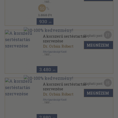
,
1995
Ragasztott papírkötés
,
367
oldal
50
1.860 Ft
930
,-Ft
17
Kapható pont:
A korszerű sertéstartás
szervezése
MEGNÉZEM
Dr. Orbán Róbert
Mezőgazdasági Kiadó
,
1969
Fűzött papírkötés
,
279
oldal
Magyar Mezőgazdaság Szakkönyvtára sorozat
3.480
,-Ft
15
Kapható pont:
A korszerű sertéstartás
szervezése
MEGNÉZEM
Dr. Orbán Róbert
Mezőgazdasági Kiadó
,
1969
Könyvkötői papírkötés
,
279
oldal
Magyar Mezőgazdaság Szakkönyvtára sorozat
2.980