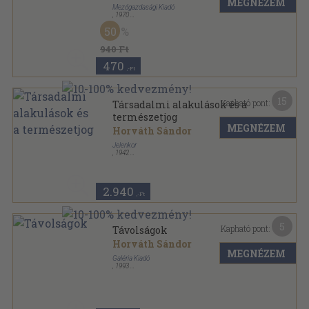
MEGNÉZEM
Mezőgazdasági Kiadó
,
1970
Varrott papírkötés
,
240
oldal
50
940 Ft
470
,-Ft
15
Kapható pont:
Társadalmi alakulások és a
természetjog
MEGNÉZEM
Horváth Sándor
Jelenkor
,
1942
Tűzött kötés
,
40
oldal
2.940
,-Ft
5
Kapható pont:
Távolságok
Horváth Sándor
MEGNÉZEM
Galéria Kiadó
,
1993
Ragasztott papírkötés
,
83
oldal
Galéria könyvtár sorozat