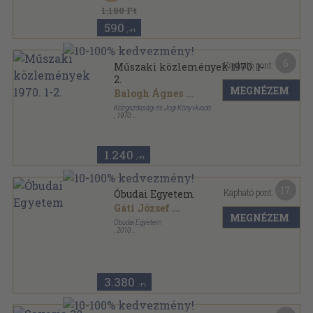
1.180 Ft
590
,-Ft
6
Kapható pont:
Műszaki közlemények 1970. 1-
2.
MEGNÉZEM
Balogh Ágnes
...
Közgazdasági és Jogi Könyvkiadó
,
1970
Tűzött kötés
,
120
oldal
Magyar Kábel Művek Műszaki Tájékoztató Osztály
Kiadványa sorozat
1.240
,-Ft
17
Kapható pont:
Óbudai Egyetem
Gáti József
...
MEGNÉZEM
Óbudai Egyetem
,
2010
Fűzött kemény papírkötés
,
79
oldal
3.380
,-Ft