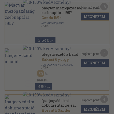
18
Kapható pont:
Magyar mezőgazdaság
zsebnaptára 1957
MEGNÉZEM
Gonda Béla
...
Mezőgazdasági Kiadó
,
1956
Vászon
,
472
oldal
Magyar mezőgazdaság zsebnaptára sorozat
3.640
,-Ft
7
Kapható pont:
Idegenvezető a halál
Bakcsi György
MEGNÉZEM
Folk-Union Ksz-Horizont Kiadó
,
1989
Tűzött kötés
,
114
oldal
50
Éjféli Könyvek sorozat
960 Ft
480
,-Ft
4
Kapható pont:
Iparjogvédelmi
dokumentációs és
MEGNÉZEM
információs szolgáltatások
Horváth Sándor