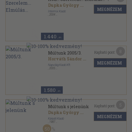
Dupka György
...
MEGNÉZEM
Intermix Kiadó
,
2004
Ragasztott papírkötés
,
108
oldal
Kárpátaljai Magyar Könyvek sorozat
1.440
,-Ft
8
Kapható pont:
Múltunk 2005/3.
Horváth Sándor
...
MEGNÉZEM
Napvilág Kiadó Kft.
,
2005
Ragasztott papírkötés
,
303
oldal
Múltunk sorozat
1.580
,-Ft
5
Kapható pont:
Múltunk s jelenünk
Dupka György
...
MEGNÉZEM
Kárpáti Kiadó
,
1987
Fűzött papírkötés
,
71
oldal
50