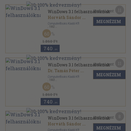
11
Kapható pont:
WinDows 3.1 felhasználóknak
Horváth Sándor
...
MEGNÉZEM
ComputerBooks Kiadói Kft
,
1992
Ragasztott papírkötés
,
367
oldal
60
1.860 Ft
740
,-Ft
11
Kapható pont:
WinDows 3.1 felhasználóknak
Dr. Tamás Péter
...
MEGNÉZEM
ComputerBooks Kiadói Kft
,
1993
Ragasztott papírkötés
,
367
oldal
60
1.860 Ft
740
,-Ft
8
Kapható pont:
WinDows 3.1 felhasználóknak
Horváth Sándor
...
MEGNÉZEM
ComputerBooks Kiadói Kft