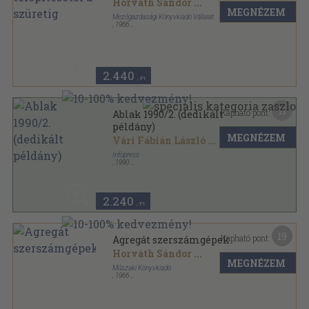
Horváth Sándor
...
MEGNÉZEM
Mezőgazdasági Könyvkiadó Vállalat
,
1966
Fűzött papírkötés
,
238
oldal
2.440
,-Ft
11
Kapható pont:
Ablak 1990/2. (dedikált
példány)
MEGNÉZEM
Vári Fábián László
...
Infopress
,
1990
Ragasztott papírkötés
,
78
oldal
Ablak sorozat
2.240
,-Ft
19
Kapható pont:
Agregát szerszámgépek
Horváth Sándor
...
MEGNÉZEM
Műszaki Könyvkiadó
,
1966
Fűzött keménykötés
,
282
oldal