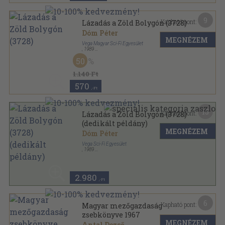
9
Kapható pont:
Lázadás a Zöld Bolygón (3728)
Dóm Péter
MEGNÉZEM
Vega Magyar Sci-Fi Egyesület
,
1989
Ragasztott papírkötés
,
191
oldal
50
Vega fantasztikus könyvek sorozat
1.140 Ft
570
,-Ft
15
Kapható pont:
Lázadás a Zöld Bolygón (3728)
(dedikált példány)
MEGNÉZEM
Dóm Péter
Vega Sci-Fi Egyesület
,
1989
Ragasztott papírkötés
,
191
oldal
Vega fantasztikus könyvek sorozat
2.980
,-Ft
6
Kapható pont:
Magyar mezőgazdaság
zsebkönyve 1967
MEGNÉZEM
Antal Dezső
...