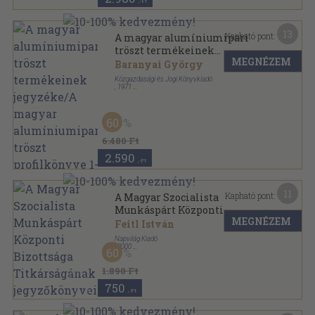
,-Ft
13
Kapható pont:
A magyar alumíniumipari
tröszt termékeinek
MEGNÉZEM
jegyzéke/A magyar
Baranyai György
alumíniumipari tröszt
Közgazdasági és Jogi Könyvkiadó
profilkönyve 1-3.
,
1971
Fűzött keménykötés
,
1228
oldal
60
6.480 Ft
2.590
,-Ft
11
Kapható pont:
A Magyar Szocialista
Munkáspárt Központi
MEGNÉZEM
Bizottsága Titkárságának
Feitl István
jegyzőkönyvei
Napvilág Kiadó
,
2000
60
Ragasztott papírkötés
,
418
oldal
1.890 Ft
750
,-Ft