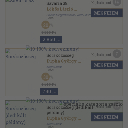
14
Kapható pont:
Savaria 38.
Lőkös László
...
MEGNÉZEM
Savaria Megyei Hatókörű Városi Múzeum
,
2016
Ragasztott papírkötés
,
198
oldal
20
Savaria sorozat
3.580 Ft
2.860
,-Ft
7
Kapható pont:
Sorsközösség
Dupka György
...
MEGNÉZEM
Kárpáti Kiadó
,
1990
Ragasztott papírkötés
,
127
oldal
30
1.140 Ft
790
,-Ft
15
Kapható pont:
Sorsközösség (dedikált
példány)
MEGNÉZEM
Dupka György
...
Kárpáti Kiadó
,
1990