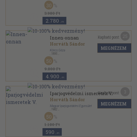
Fűzött kemény papírkötés
,
443
oldal
30
3.980 Ft
2.780
,-Ft
25
Kapható pont:
Innen-onnan
Horváth Sándor
MEGNÉZEM
Köncs Géza
,
1895
Vászon Gottermayer kötés
,
158
oldal
50
9.800 Ft
4.900
,-Ft
3
Kapható pont:
Iparjogvédelmi ismeretek V.
Horváth Sándor
MEGNÉZEM
Magyar Iparjogvédelmi Egyesület
,
1982
Varrott papírkötés
,
102
oldal
50
Iparjogvédelmi ismeretek sorozat
1.180 Ft
590
,-Ft