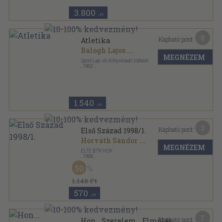
3.800
,-Ft
8
Kapható pont:
Atletika
Balogh Lajos
...
MEGNÉZEM
Sport Lap- és Könyvkiadó Vállalat
,
1952
Könyvkötői papírkötés
,
287
oldal
1.540
,-Ft
3
Kapható pont:
Első Század 1998/1.
Horváth Sándor
...
MEGNÉZEM
ELTE BTK HÖK
,
1999
Ragasztott papírkötés
,
288
oldal
50
Első század sorozat
1.140 Ft
570
,-Ft
7
Kapható pont:
Hon... Szerelem... Elmúlás...