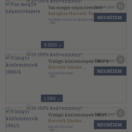
49
Kapható pont:
Vas megye népművészete
Baloghné Horváth Terézia
...
MEGNÉZEM
Vas Megyei Múzeumok Igazgatósága
,
1996
Fűzött kemény papírkötés
,
399
oldal
Népművészeti örökségünk sorozat
9.800
,-Ft
8
Kapható pont:
Vízügyi közlemények 1960/4.
Horváth Sándor
...
MEGNÉZEM
Műszaki Könyvkiadó
,
1960
Ragasztott papírkötés
,
88
oldal
Vízügyi Közlemények sorozat
1.580
,-Ft
8
Kapható pont:
Vízügyi közlemények 1961/1.
Horváth Sándor
...
MEGNÉZEM
Műszaki Könyvkiadó
,
1961