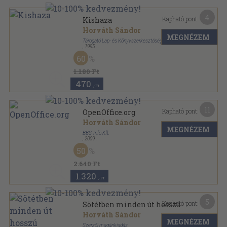
4
Kapható pont:
Kishaza
Horváth Sándor
MEGNÉZEM
Tárogató Lap- és Könyvszerkesztőség
,
1995
Ragasztott papírkötés
,
101
oldal
60
Kárpátaljai magyar költészet sorozat
1.180 Ft
470
,-Ft
11
Kapható pont:
OpenOffice.org
Horváth Sándor
MEGNÉZEM
BBS-Info Kft.
,
2009
Ragasztott papírkötés
,
400
oldal
50
2.640 Ft
1.320
,-Ft
5
Kapható pont:
Sötétben minden út hosszú
Horváth Sándor
MEGNÉZEM
Szerzői magánkiadás