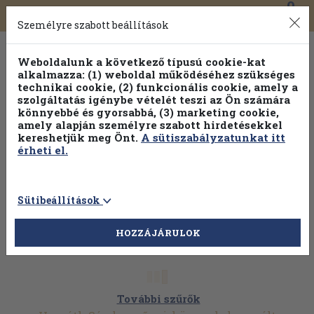
0
Toggle
Főmenü
Könyveink
navigation
Személyre szabott beállítások
Weboldalunk a következő típusú cookie-kat
alkalmazza: (1) weboldal működéséhez szükséges
technikai cookie, (2) funkcionális cookie, amely a
szolgáltatás igénybe vételét teszi az Ön számára
könnyebbé és gyorsabbá, (3) marketing cookie,
Válogasson több mint 1.000.000 kiadványunk közül
10-
amely alapján személyre szabott hirdetésekkel
100% kedvezménnyel!
kereshetjük meg Önt.
A sütiszabályzatunkat itt
érheti el.
Sütibeállítások
HOZZÁJÁRULOK
További szűrők