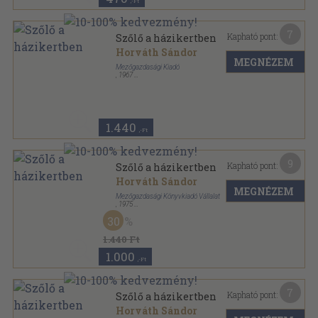
,-Ft
7
Kapható pont:
Szőlő a házikertben
Horváth Sándor
MEGNÉZEM
Mezőgazdasági Kiadó
,
1967
Fűzött papírkötés
,
221
oldal
1.440
,-Ft
9
Kapható pont:
Szőlő a házikertben
Horváth Sándor
MEGNÉZEM
Mezőgazdasági Könyvkiadó Vállalat
,
1975
Ragasztott papírkötés
,
238
oldal
30
1.440 Ft
1.000
,-Ft
7
Kapható pont:
Szőlő a házikertben
Horváth Sándor