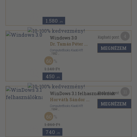
Varrott papírkötés
,
124
oldal
Vízügyi Közlemények sorozat
1.580
,-Ft
4
Kapható pont:
Windows 3.0
Dr. Tamás Péter
...
MEGNÉZEM
ComputerBooks Kiadói Kft
,
1992
Ragasztott papírkötés
,
233
oldal
60
1.140 Ft
450
,-Ft
11
Kapható pont:
WinDows 3.1 felhasználóknak
Horváth Sándor
...
MEGNÉZEM
ComputerBooks Kiadói Kft
,
1994
Ragasztott papírkötés
,
367
oldal
60
1.860 Ft
740
,-Ft