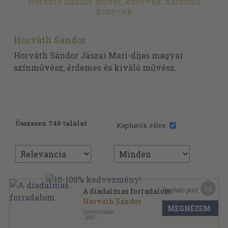
Horváth Sándor művei, könyvek, használt
könyvek
Horváth Sándor
Horváth Sándor Jászai Mari-díjas magyar
színművész, érdemes és kiváló művész.
Összesen 740 találat
Kaphatók előre:
24
Kapható pont:
A diadalmas forradalom
Horváth Sándor
MEGNÉZEM
Szerzői kiadás
,
2001
Ragasztott papírkötés
,
389
oldal