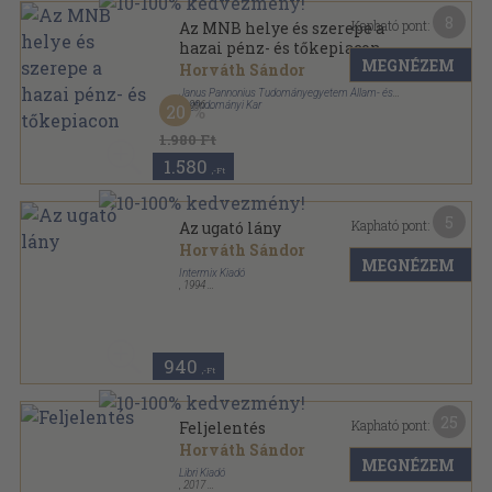
8
Kapható pont:
Az MNB helye és szerepe a
hazai pénz- és tőkepiacon
MEGNÉZEM
Horváth Sándor
Janus Pannonius Tudományegyetem Állam- és
Jogtudományi Kar
,
1996
20
Ragasztott papírkötés
,
94
oldal
1.980 Ft
1.580
,-Ft
5
Kapható pont:
Az ugató lány
Horváth Sándor
MEGNÉZEM
Intermix Kiadó
,
1994
Fűzött papírkötés
,
103
oldal
Kárpátaljai Magyar Könyvek sorozat
940
,-Ft
25
Kapható pont:
Feljelentés
Horváth Sándor
MEGNÉZEM
Libri Kiadó
,
2017