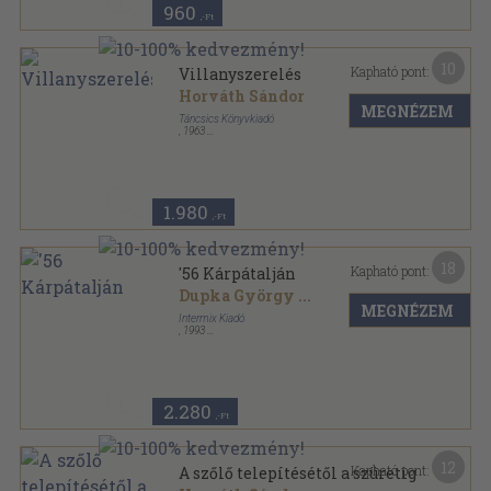
960
,-Ft
10
Kapható pont:
Villanyszerelés
Horváth Sándor
MEGNÉZEM
Táncsics Könyvkiadó
,
1963
Félvászon
,
264
oldal
Lakóházépítés sorozat
1.980
,-Ft
18
Kapható pont:
'56 Kárpátalján
Dupka György
...
MEGNÉZEM
Intermix Kiadó
,
1993
Ragasztott papírkötés
,
138
oldal
Kárpátaljai Magyar Könyvek sorozat
2.280
,-Ft
12
Kapható pont:
A szőlő telepítésétől a szüretig