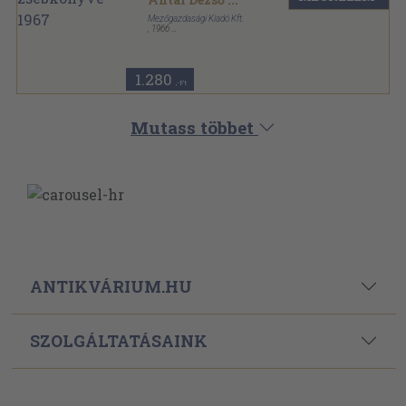
Mezőgazdasági Kiadó Kft.
,
1966
Fűzött keménykötés
,
378
oldal
Magyar mezőgazdaság zsebkönyve sorozat
1.280
,-Ft
Mutass többet
ANTIKVÁRIUM.HU
SZOLGÁLTATÁSAINK