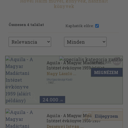
Hővel Haim művei, könyvek, használt
könyvek
Összesen 4 találat
Kaphatók előre:
120
Kapható pont:
Aquila - A Magyar Madártani
Intézet évkönyve 1959 (aláírt
MEGNÉZEM
példány)
Nagy László
...
Mezőgazdasági Kiadó
,
1960
Varrott papírkötés
,
359
oldal
Aquila - A Magyar Madártani Intézet évkönyve
sorozat
24.000
,-Ft
Aquila - A Magyar Madártani
Előjegyzem
Intézet évkönyve 1956-1957
Dezsényi István
...