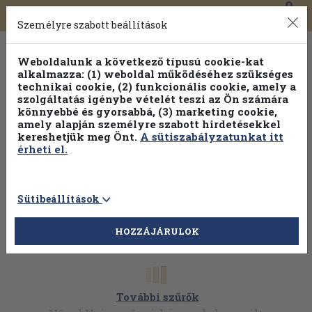
0
Toggle
Főmenü
Könyveink
navigation
Személyre szabott beállítások
Weboldalunk a következő típusú cookie-kat
alkalmazza: (1) weboldal működéséhez szükséges
technikai cookie, (2) funkcionális cookie, amely a
szolgáltatás igénybe vételét teszi az Ön számára
könnyebbé és gyorsabbá, (3) marketing cookie,
amely alapján személyre szabott hirdetésekkel
kereshetjük meg Önt.
A sütiszabályzatunkat itt
érheti el.
Sütibeállítások
HOZZÁJÁRULOK
További szűrők