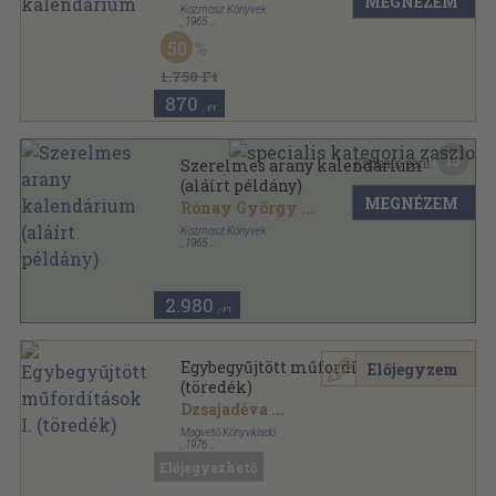
MEGNÉZEM
Kozmosz Könyvek
,
1965
Vászon
,
562
oldal
50
1.750 Ft
870
,-Ft
15
Kapható pont:
Szerelmes arany kalendárium
(aláírt példány)
MEGNÉZEM
Rónay György
...
Kozmosz Könyvek
,
1965
Vászon
,
562
oldal
2.980
,-Ft
Egybegyűjtött műfordítások I.
Előjegyzem
(töredék)
Dzsajadéva
...
Magvető Könyvkiadó
,
1976
Vászon
,
926
oldal
Előjegyezhető