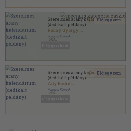
Szerelmes arany kalendárium
Előjegyzem
(dedikált példány)
Rónay György
...
Kozmosz Könyvek
,
1965
Vászon
,
562
oldal
Előjegyezhető
Szerelmes arany kalendárium
Előjegyzem
(dedikált példány)
Ady Endre
...
Kozmosz Könyvek
,
1965
Vászon
,
562
oldal
Előjegyezhető