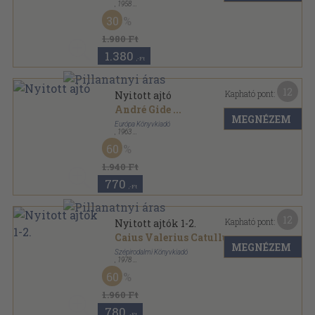
,
1958
Vászon
,
174
oldal
30
1.980 Ft
1.380
,-Ft
12
Kapható pont:
Nyitott ajtó
André Gide
...
MEGNÉZEM
Európa Könyvkiadó
,
1963
Vászon
,
674
oldal
60
1.940 Ft
770
,-Ft
12
Kapható pont:
Nyitott ajtók 1-2.
Caius Valerius Catullus
...
MEGNÉZEM
Szépirodalmi Könyvkiadó
,
1978
Vászon
,
985
oldal
60
Illyés Gyula munkái sorozat
1.960 Ft
780
,-Ft