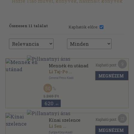
Hszie Tiao művei, könyvek, használt könyvek
Összesen 11 találat
Kaphatók előre:
9
Kapható pont:
Mennék én utánad
Li Taj-Po
...
MEGNÉZEM
General Press Kiadó
Bársony
,
63
oldal
50
Szép versek, szép köntösben sorozat
1.240 Ft
620
,-Ft
12
Kapható pont:
Kínai szelence
Li Sen
...
MEGNÉZEM
Európa Könyvkiadó