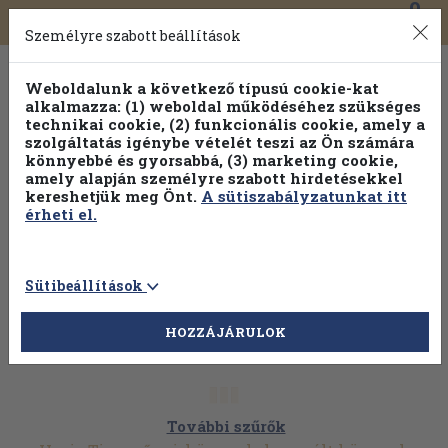
0
Toggle
Főmenü
Könyveink
navigation
Személyre szabott beállítások
Weboldalunk a következő típusú cookie-kat
alkalmazza: (1) weboldal működéséhez szükséges
technikai cookie, (2) funkcionális cookie, amely a
szolgáltatás igénybe vételét teszi az Ön számára
könnyebbé és gyorsabbá, (3) marketing cookie,
amely alapján személyre szabott hirdetésekkel
kereshetjük meg Önt.
A sütiszabályzatunkat itt
érheti el.
Sütibeállítások
HOZZÁJÁRULOK
További szűrők