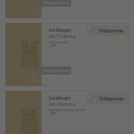
Előjegyezhető
Goldfinger
Előjegyzem
Ian Fleming
Hutchinson & Co. Publishers (Ltd.)
,
1976
Varrott papírkötés
,
125
oldal
Előjegyezhető
Goldfinger - 3 db CD-vel
Előjegyzem
Ian Fleming
Macmillan Heinemann ELT
,
2009
Ragasztott kemény kötés
,
119
oldal
Macmillan Readers Intermediate Level sorozat