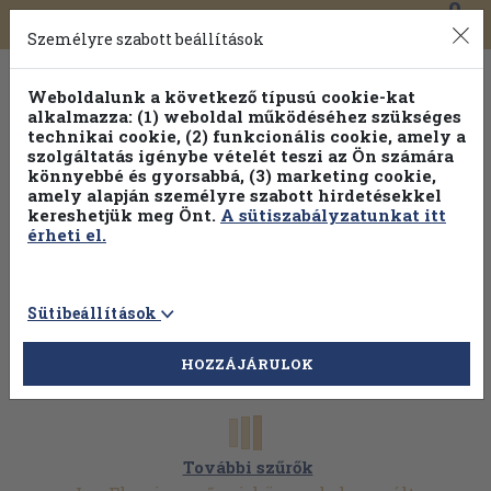
0
Toggle
Főmenü
Könyveink
navigation
Személyre szabott beállítások
Weboldalunk a következő típusú cookie-kat
alkalmazza: (1) weboldal működéséhez szükséges
technikai cookie, (2) funkcionális cookie, amely a
szolgáltatás igénybe vételét teszi az Ön számára
könnyebbé és gyorsabbá, (3) marketing cookie,
amely alapján személyre szabott hirdetésekkel
kereshetjük meg Önt.
A sütiszabályzatunkat itt
érheti el.
Sütibeállítások
HOZZÁJÁRULOK
További szűrők