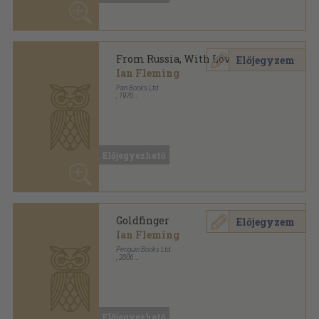
Goldfinger
Előjegyzem
Ian Fleming
Vintage Books
,
2012
Ragasztott papírkötés
,
372
oldal
Vintage 007 sorozat
Előjegyezhető
Goldfinger
Előjegyzem
Ian Fleming
New American Library
,
1963
Ragasztott papírkötés
,
191
oldal
Signet Book sorozat