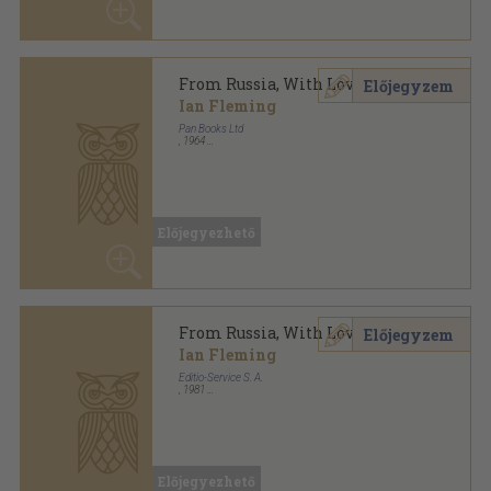
From Russia, With Love
Előjegyzem
Ian Fleming
Pan Books Ltd
,
1970
Ragasztott papírkötés
,
207
oldal
James Bond sorozat
Előjegyezhető
Goldfinger
Előjegyzem
Ian Fleming
Penguin Books Ltd
,
2006
Ragasztott papírkötés
,
353
oldal
James Bond sorozat
Előjegyezhető