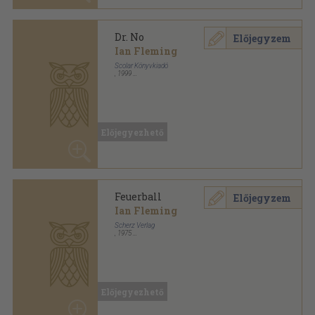
Dr. No
Előjegyzem
Ian Fleming
Scolar Könyvkiadó
,
1999
Ragasztott papírkötés
,
253
oldal
007 James Bond sorozat
Előjegyezhető
Feuerball
Előjegyzem
Ian Fleming
Scherz Verlag
,
1975
Ragasztott papírkötés
,
175
oldal
Scherz-action-krimi sorozat
Előjegyezhető
For your eyes only
Előjegyzem
Ian Fleming
Pan Books Ltd
,
1965
Fűzött papírkötés
,
190
oldal