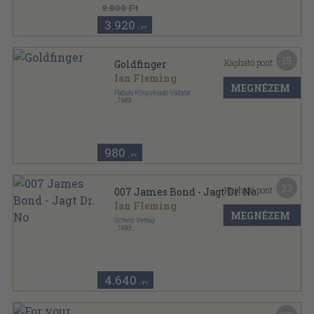
9.800 Ft
3.920
,-Ft
15
Kapható pont:
Goldfinger
Ian Fleming
MEGNÉZEM
Fabula Könyvkiadó Vállalat
,
1989
Ragasztott papírkötés
,
328
oldal
James Bond sorozat
980
,-Ft
23
Kapható pont:
007 James Bond - Jagt Dr. No
Ian Fleming
MEGNÉZEM
Scherz Verlag
,
1993
Ragasztott papírkötés
,
172
oldal
Scherz Krimi sorozat
4.640
,-Ft