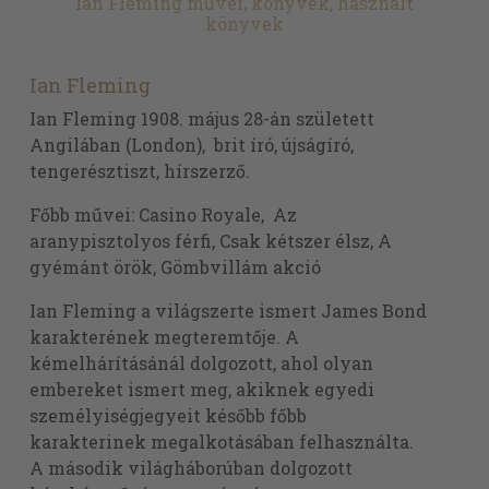
Ian Fleming művei, könyvek, használt
könyvek
Ian Fleming
Ian Fleming 1908. május 28-án született
Angilában (London), brit író, újságíró,
tengerésztiszt, hírszerző.
Főbb művei: Casino Royale, Az
aranypisztolyos férfi, Csak kétszer élsz, A
gyémánt örök, Gömbvillám akció
Ian Fleming a világszerte ismert James Bond
karakterének megteremtője. A
kémelhárításánál dolgozott, ahol olyan
embereket ismert meg, akiknek egyedi
személyiségjegyeit később főbb
karakterinek megalkotásában felhasználta.
A második világháborúban dolgozott