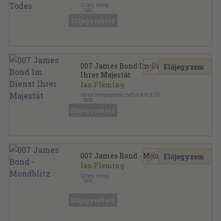
Scherz Verlag
,
1985
Ragasztott papírkötés
,
126
oldal
Előjegyezhető
Scherz-action-krimi sorozat
007 James Bond Im Dienst
Előjegyzem
Ihrer Majestät
Ian Fleming
Xenos Verlagsgesellschaft m.b.H. & CO.
,
1976
Ragasztott papírkötés
,
160
oldal
Előjegyezhető
Xenos-Bücher sorozat
007 James Bond - Mondblitz
Előjegyzem
Ian Fleming
Scherz Verlag
,
1976
Ragasztott papírkötés
,
171
oldal
Scherz-action-krimi sorozat
Előjegyezhető