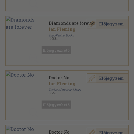
Diamonds are forever
Előjegyzem
Ian Fleming
Triad-Panther Books
,
1983
Ragasztott papírkötés
,
191
oldal
James Bond sorozat
Előjegyezhető
Doctor No
Előjegyzem
Ian Fleming
The New American Library
,
1963
Ragasztott papírkötés
,
192
oldal
Signet Book sorozat
Előjegyezhető
Doctor No
Előjegyzem