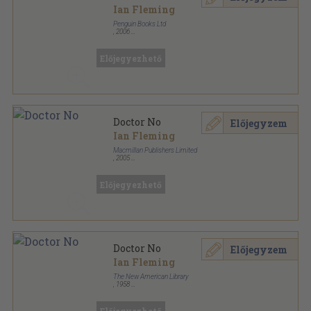
Ian Fleming
Penguin Books Ltd
,
2006
Ragasztott papírkötés
,
308
oldal
James Bond 007 sorozat
Előjegyezhető
Doctor No
Előjegyzem
Ian Fleming
Macmillan Publishers Limited
,
2005
Ragasztott papírkötés
,
119
oldal
Macmillan Readers Intermediate Level sorozat
Előjegyezhető
Doctor No
Előjegyzem
Ian Fleming
The New American Library
,
1958
Ragasztott papírkötés
,
192
oldal
Signet Book sorozat