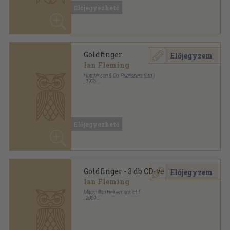
Előjegyezhető
Mutass többet
ANTIKVÁRIUM.HU
SZOLGÁLTATÁSAINK