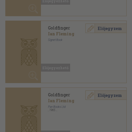
Előjegyezhető
Goldfinger
Előjegyzem
Ian Fleming
Pan Books Ltd
,
1964
Ragasztott papírkötés
,
222
oldal
3/6 sorozat
Előjegyezhető
Goldfinger
Előjegyzem
Ian Fleming
Macmillan Publishers Limited
,
2005
Ragasztott papírkötés
,
119
oldal
Macmillan Readers Intermediate Level sorozat