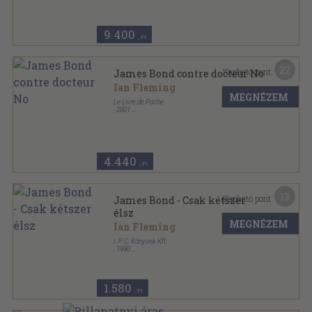
9.400
,-Ft
22
Kapható pont:
James Bond contre docteur No
Ian Fleming
MEGNÉZEM
Le Livre de Poche
,
2001
Ragasztott papírkötés
,
219
oldal
James Bond 007 sorozat
4.440
,-Ft
13
Kapható pont:
James Bond - Csak kétszer
élsz
MEGNÉZEM
Ian Fleming
I. P. C. Könyvek Kft.
,
1990
Ragasztott papírkötés
,
310
oldal
I. P. C. Könyvek sorozat
1.580
,-Ft