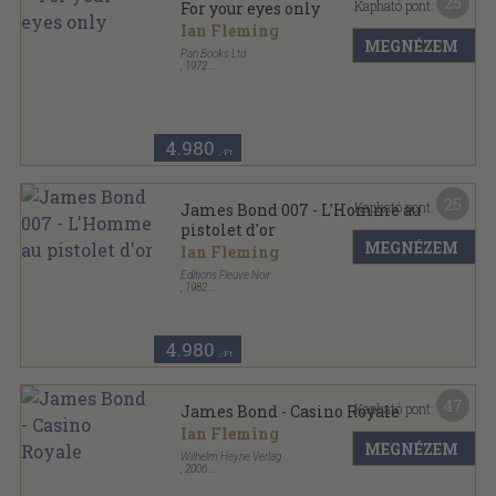
25
Kapható pont:
For your eyes only
Ian Fleming
MEGNÉZEM
Pan Books Ltd
,
1972
Ragasztott papírkötés
,
190
oldal
4.980
,-Ft
25
Kapható pont:
James Bond 007 - L'Homme au
pistolet d'or
MEGNÉZEM
Ian Fleming
Éditions Fleuve Noir
,
1982
Ragasztott papírkötés
,
215
oldal
James Bond 007 sorozat
4.980
,-Ft
47
Kapható pont:
James Bond - Casino Royale
Ian Fleming
MEGNÉZEM
Wilhelm Heyne Verlag
,
2006
Ragasztott papírkötés
,
224
oldal
Heyne< sorozat