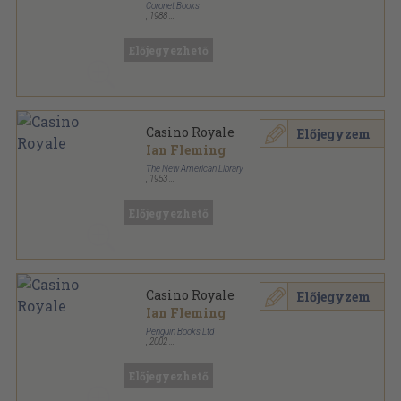
Coronet Books
,
1988
Ragasztott papírkötés
,
188
oldal
Coronet Books Fiction: General sorozat
Előjegyezhető
Casino Royale
Előjegyzem
Ian Fleming
The New American Library
,
1953
Ragasztott papírkötés
,
144
oldal
Signet 50c Books sorozat
Előjegyezhető
Casino Royale
Előjegyzem
Ian Fleming
Penguin Books Ltd
,
2002
Ragasztott papírkötés
,
181
oldal
James Bond 007 sorozat
Előjegyezhető