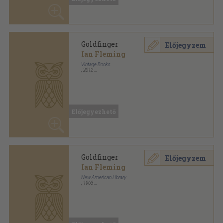
Előjegyezhető
Goldfinger
Előjegyzem
Ian Fleming
Signet Book
Ragasztott papírkötés
,
191
oldal
James Bond sorozat
Előjegyezhető
Goldfinger
Előjegyzem
Ian Fleming
Pan Books Ltd
,
1965
Ragasztott papírkötés
,
222
oldal
Pan sorozat