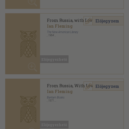
Ragasztott papírkötés
,
242
oldal
James Bond sorozat
Előjegyezhető
From Russia, With Love
Előjegyzem
Ian Fleming
Pan Books Ltd
,
1964
Ragasztott papírkötés
,
207
oldal
James Bond sorozat
Előjegyezhető
From Russia, With Love
Előjegyzem
Ian Fleming
Editio-Service S. A.
,
1981
Fűzött kemény papírkötés
,
242
oldal
Heron Books sorozat
Előjegyezhető