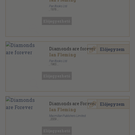
Pan Books Ltd
,
1976
Ragasztott papírkötés
,
191
oldal
Pan - Fiction/Crime sorozat
Előjegyezhető
Diamonds are forever
Előjegyzem
Ian Fleming
Pan Books Ltd
,
1965
Ragasztott papírkötés
,
191
oldal
Pan Books sorozat
Előjegyezhető
Diamonds are Forever
Előjegyzem
Ian Fleming
Macmillan Publishers Limited
,
2009
Ragasztott papírkötés
,
95
oldal
Macmillan Readers Pre-Intermediate Level sorozat
Előjegyezhető