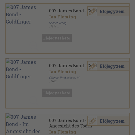
007 James Bond - Goldfinger
Előjegyzem
Ian Fleming
Scherz Verlag
,
1977
Ragasztott papírkötés
,
169
oldal
007 James Bond sorozat
Előjegyezhető
007 James Bond - Goldfinger
Előjegyzem
Ian Fleming
Glidrose Productions Ltd.
,
1980
Ragasztott papírkötés
,
169
oldal
007 James Bond sorozat
Előjegyezhető
007 James Bond - Im
Előjegyzem
Angesicht des Todes
Ian Fleming