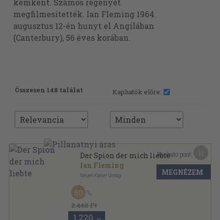
kémként. Számos regényét
megfilmesítették. Ian Fleming 1964.
augusztus 12-én hunyt el Angilában
(Canterbury), 56 éves korában.
Összesen 148 találat
Kaphatók előre:
11
Kapható pont:
Der Spion der mich liebte
Ian Fleming
MEGNÉZEM
Neuen Kaiser Verlag
Ragasztott papírkötés
,
124
oldal
50
Kaiser krimi sorozat
2.440 Ft
1.220
,-Ft