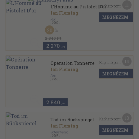
11
Kapható pont:
L'Homme au Pistolet D'or
Ian Fleming
MEGNÉZEM
Plon
,
1966
Ragasztott papírkötés
,
247
oldal
20
James Bond 007 sorozat
2.840 Ft
2.270
,-Ft
14
Kapható pont:
Opération Tonnerre
Ian Fleming
MEGNÉZEM
Plon
,
1965
Ragasztott papírkötés
,
304
oldal
James Bond 007 sorozat
2.840
,-Ft
13
Kapható pont:
Tod im Rückspiegel
Ian Fleming
MEGNÉZEM
Scherz Verlag
,
1967