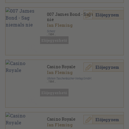
007 James Bond - Sag niemals
Előjegyzem
nie
Ian Fleming
Scherz
,
1984
Ragasztott papírkötés
,
175
oldal
Előjegyezhető
Scherz-action-krimi sorozat
Casino Royale
Előjegyzem
Ian Fleming
Ullstein Taschenbücher-Verlag GmbH.
,
1964
Ragasztott papírkötés
,
172
oldal
Ullstein Bücher sorozat
Előjegyezhető
Casino Royale
Előjegyzem
Ian Fleming