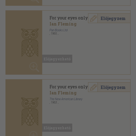
Előjegyezhető
For your eyes only
Előjegyzem
Ian Fleming
The New American Library
,
1963
Ragasztott papírkötés
,
143
oldal
Signet Book sorozat
Előjegyezhető
For your eyes only
Előjegyzem
Ian Fleming
Longman Group Limited
,
1973
Varrott papírkötés
,
120
oldal
Longman Structural Readers: Fiction sorozat
Előjegyezhető