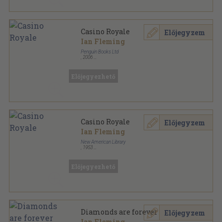
Casino Royale
Előjegyzem
Ian Fleming
Penguin Books Ltd
,
2006
Ragasztott papírkötés
,
212
oldal
James Bond 007 sorozat
Előjegyezhető
Casino Royale
Előjegyzem
Ian Fleming
New American Library
,
1953
Ragasztott papírkötés
,
144
oldal
Signet Books sorozat
Előjegyezhető
Diamonds are forever
Előjegyzem
Ian Fleming