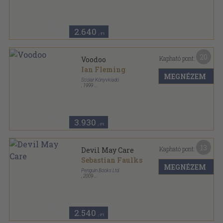
Ragasztott papírkötés
,
126
oldal
007 James Bond-Phoenix Shocker sorozat
2.640
,-Ft
20
Kapható pont:
Voodoo
Ian Fleming
MEGNÉZEM
Scolar Könyvkiadó
,
1999
Ragasztott papírkötés
,
233
oldal
007 James Bond sorozat
3.930
,-Ft
13
Kapható pont:
Devil May Care
Sebastian Faulks
MEGNÉZEM
Penguin Books Ltd
,
2009
Ragasztott papírkötés
,
394
oldal
2.540
,-Ft