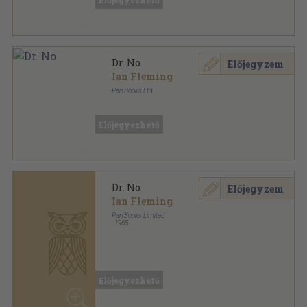
Előjegyezhető
Dr. No
Előjegyzem
Ian Fleming
Pan Books Ltd
Ragasztott papírkötés
,
188
oldal
Előjegyezhető
Dr. No
Előjegyzem
Ian Fleming
Pan Books Limited
,
1965
Ragasztott papírkötés
,
188
oldal
James Bond sorozat
Előjegyezhető