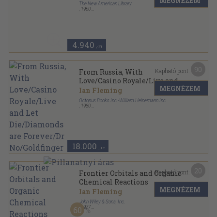
MEGNÉZEM
The New American Library
,
1960
Ragasztott papírkötés
,
143
oldal
Signet sorozat
4.940
,-Ft
90
Kapható pont:
From Russia, With
Love/Casino Royale/Live and
MEGNÉZEM
Let Die/Diamonds are
Ian Fleming
Forever/Dr No/Goldfinger
Octopus Books Inc.-William Heinemann Inc.
,
1980
Fűzött keménykötés
,
863
oldal
18.000
,-Ft
20
Kapható pont:
Frontier Orbitals and Organic
Chemical Reactions
MEGNÉZEM
Ian Fleming
John Wiley & Sons, Inc.
,
1977
60
Ragasztott papírkötés
,
249
oldal