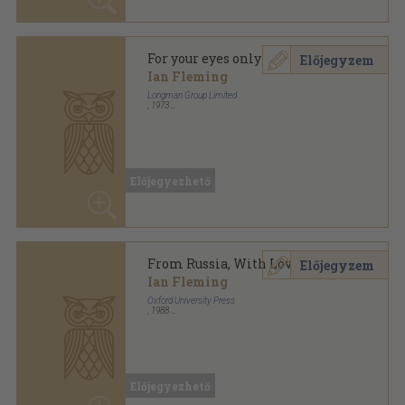
From Russia, With Love
Előjegyzem
Ian Fleming
Oxford University Press
,
1988
Ragasztott papírkötés
,
134
oldal
Oxford Progressive English Readers Grade sorozat
Előjegyezhető
From Russia, with Love
Előjegyzem
Ian Fleming
The New American Library
,
1964
Ragasztott papírkötés
,
191
oldal
Signet Book sorozat
Előjegyezhető
From Russia, With Love
Előjegyzem
Ian Fleming
Bantam Books
,
1971