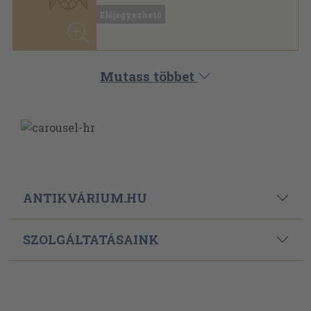
ELÉRHETŐSÉGEINK
Powered By
Ebond