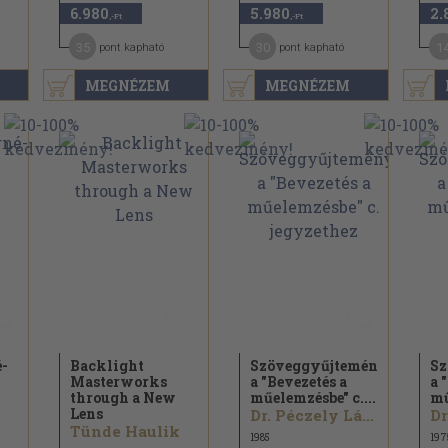
6.980
5.980
2.
,-Ft
,-Ft
35
30
1
pont kapható
pont kapható
MEGNÉZEM
MEGNÉZEM
é-
Backlight
Szöveggyűjtemény
Sz
Masterworks
a "Bevezetés a
a 
through a New
műelemzésbe" c....
mű
Lens
Dr. Péczely László
Tünde Haulik
1985
197