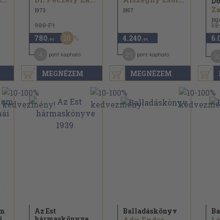
Do
Za
1973
1957
192
980 Ft
12
20
780
4.240
6.
,-Ft
,-Ft
4
21
pont kapható
pont kapható
3
MEGNÉZEM
MEGNÉZEM
om
Az Est
Balladáskönyv
Ba
i
hármaskönyve
Ady Endre...
Lá