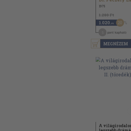
1975
1.280 Ft
20
1.020
,-Ft
5
pont kapható
MEGNÉZEM
A világirodal
legszebb drámá