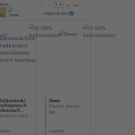
Nézet:
Kaphatók előre:
lálkozások/
Ibsen
re/
Gujatun/
A
Dániel Anna
dkacsa/
A...
1955
Elisabeth Heyking...
600 Ft
1.140 Ft