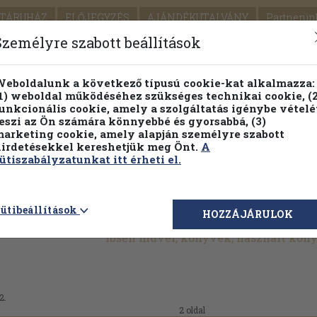
TÁRUHÁZ
ELŐJEGYZÉS
AJÁNDÉKUTALVÁNY
Partnerün
SZÁLLÍTÁS
SEGÍTSÉG
Személyre szabott beállítások
Részletes kereső
Témaköri fa
eboldalunk a következő típusú cookie-kat alkalmazza:
1) weboldal működéséhez szükséges technikai cookie, (2
Vál
unkcionális cookie, amely a szolgáltatás igénybe vételé
eszi az Ön számára könnyebbé és gyorsabbá, (3)
arketing cookie, amely alapján személyre szabott
PILLANATNYI ÁRAINK
FENNTARTHATÓ OLVASMÁN
irdetésekkel kereshetjük meg Önt.
A
ütiszabályzatunkat itt érheti el.
ütibeállítások
HOZZÁJÁRULOK
Ibsen művei, könyvek, használt kön
2.
2 oldal