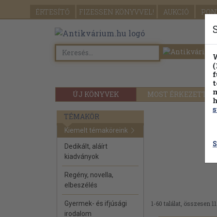
ÉRTESÍTŐ
FIZESSEN
KÖNYVVEL!
AUKCIÓ
PON
W
(
f
t
m
ÚJ KÖNYVEK
MOST ÉRKEZETT
h
s
TÉMAKÖR
Kiemelt témaköreink
S
Dedikált, aláírt
kiadványok
Regény, novella,
elbeszélés
Gyermek- és ifjúsági
1-60 találat, összesen 11
irodalom