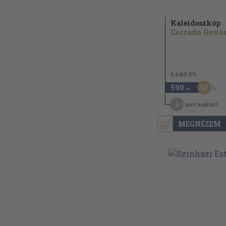
Kaleidoszkóp
1.180 Ft
50
590
,-Ft
9
pont kapható
MEGNÉZEM