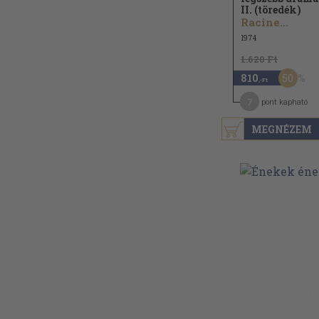
II. (töredék)
Racine...
1974
1.620 Ft
50
810
,-Ft
7
pont kapható
MEGNÉZEM