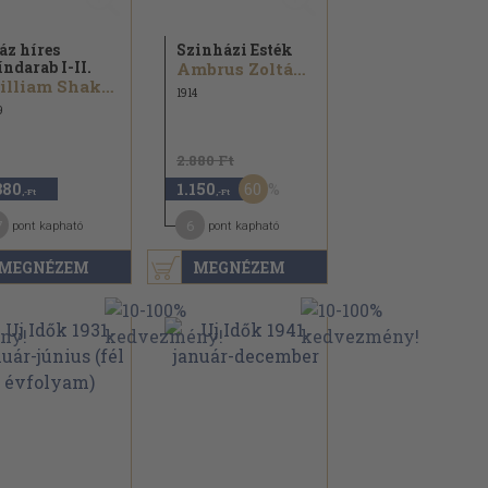
áz híres
Szinházi Esték
índarab I-II.
Ambrus Zoltán...
William Shakespeare...
1914
9
2.880 Ft
60
380
1.150
,-Ft
,-Ft
7
6
pont kapható
pont kapható
MEGNÉZEM
MEGNÉZEM