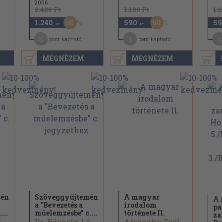
2006
2.480 Ft
1.180 Ft
1.
50
50
1.240
590
59
,-Ft
,-Ft
6
5
5
pont kapható
pont kapható
MEGNÉZEM
MEGNÉZEM
mény
Szöveggyűjtemény
A magyar
A 
a "Bevezetés a
irodalom
pa
...
műelemzésbe" c....
története II.
za
Dr. Péczely László
Dr. Péczely László
Alszeghy Zsolt...