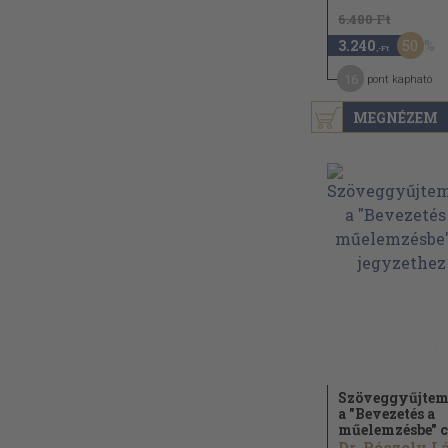
6.480 Ft
50
3.240
,-Ft
16
pont kapható
MEGNÉZEM
Szöveggyűjte
a "Bevezetés a
műelemzésbe" c.