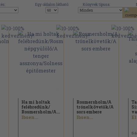
és:
Egy oldalon látható:
Könyvek típusa:
Ha mi holtak
Rosmersholm/
A
Ta
felébredünk/
trónelkövetők/
A
Si
Rosmersholm/
A...
sors embere
va
Ibsen...
Ibsen...
5.