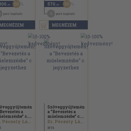
50
50
800
570
,-Ft
,-Ft
4
9
pont kapható
pont kapható
MEGNÉZEM
MEGNÉZEM
öveggyűjtemény
Szöveggyűjtemény
"Bevezetés a
a "Bevezetés a
elemzésbe" c....
műelemzésbe" c....
Dr. Péczely László
Dr. Péczely László
5
1974