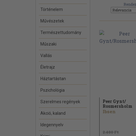
Rendez
Történelem
Művészetek
Természettudomány
Műszaki
Vallás
Életrajz
Háztartástan
Pszichológia
Peer Gynt/
Szerelmes regények
Rosmersholm
Ibsen
Akció, kaland
Idegennyelv
2.480 Ft