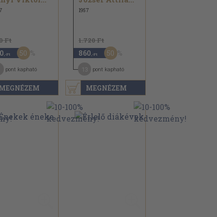
7
1957
0 Ft
1.720 Ft
50
50
0
860
,-Ft
,-Ft
13
pont kapható
pont kapható
MEGNÉZEM
MEGNÉZEM