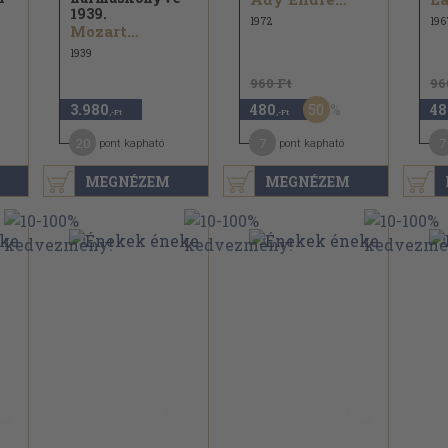
1939.
1972
196
Mozart...
1939
960 Ft
96
50
3.980
480
48
,-Ft
,-Ft
20
7
7
pont kapható
pont kapható
MEGNÉZEM
MEGNÉZEM