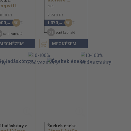
ktor...
ngwill...
1965
0
.000 Ft
2.740 Ft
50
50
000
1.370
,-Ft
,-Ft
21
pont kapható
0
pont kapható
MEGNÉZEM
MEGNÉZEM
lladáskönyv
Énekek éneke
nyi Viktor...
József Attila...