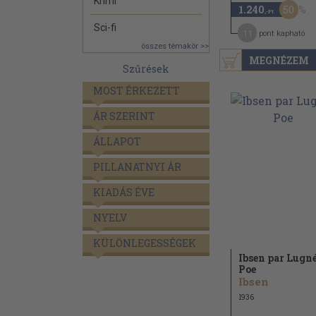
Krimi
50
1.240
,-Ft
Sci-fi
11
pont kapható
összes témakör >>
MEGNÉZEM
Szűrések
MOST ÉRKEZETT
ÁR SZERINT
ÁLLAPOT
PILLANATNYI ÁR
KIADÁS ÉVE
NYELV
KÜLÖNLEGESSÉGEK
Ibsen par Lugn
Poe
Ibsen
1936