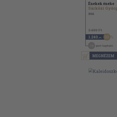
Énekek éneke
1966
2.480 Ft
50
1.240
,-Ft
19
pont kapható
MEGNÉZEM