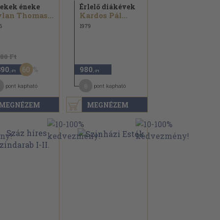
ekek éneke
Érlelő diákévek
lan Thomas...
Kardos Pál...
6
1979
480 Ft
60
390
980
,-Ft
,-Ft
1
8
pont kapható
pont kapható
MEGNÉZEM
MEGNÉZEM