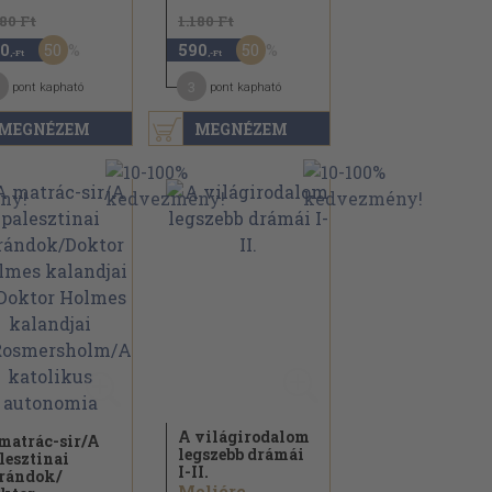
180 Ft
1.180 Ft
50
50
0
590
,-Ft
,-Ft
3
pont kapható
pont kapható
MEGNÉZEM
MEGNÉZEM
A világirodalom
matrác-sir/
A
legszebb drámái
lesztinai
I-II.
rándok/
Moliére ...