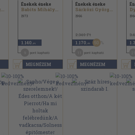
Énekek éneke
Énekek éneke
Én
Sárközi György...
Babits Mihály...
Sárközi György...
Dy
1973
1966
196
2.340 Ft
3.
50
1.140
1.170
1.
,-Ft
,-Ft
9
11
2
pont kapható
pont kapható
MEGNÉZEM
MEGNÉZEM