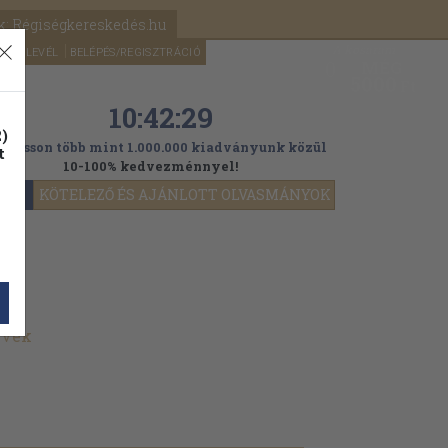
k: Régiségkereskedés.hu
A kosaram
HÍRLEVÉL
BELÉPÉS/REGISZTRÁCIÓ
MÉG
0
5000
Ft
10:42:27
)
ogasson több mint 1.000.000 kiadványunk közül
t
10-100% kedvezménnyel!
YOK
KÖTELEZŐ ÉS AJÁNLOTT OLVASMÁNYOK
yvek