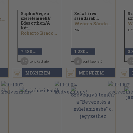
Sapho/
Vége a
Száz híres
Sz
szerelemnek!/
színdarab I.
sz
Corrado Govoni...
Édes otthon/
A
Weöres Sándor...
két...
1989
198
Roberto Bracco...
7.480
1.280
3.
,-Ft
,-Ft
37
6
1
pont kapható
pont kapható
MEGNÉZEM
MEGNÉZEM