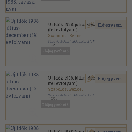
Uj Idők 1938. július-december
Előjegyzem
(fél évfolyam)
Szabolcsi Bence
...
Singer és Wolfner Irodalmi Intézet R. T.
,
1938
Aranyozott kiadói egész vászonkötés
,
1032
oldal
Előjegyezhető
Uj Idők sorozat
Uj Idők 1938. július-december
Előjegyzem
(fél évfolyam)
Szabolcsi Bence
...
Singer és Wolfner Irodalmi Intézet R. T.
,
1938
Könyvkötői kötés
,
1032
oldal
Előjegyezhető
Uj Idők sorozat
Uj Idők 1938. (nem teljes