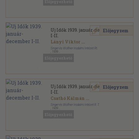
Előjegyezhető
Uj Idők sorozat
Uj Idők 1939. január-december
Előjegyzem
I-II.
Lányi Viktor
...
Singer és Wolfner Irodalmi Intézet Rt.
,
1939
Aranyozott kiadói egész vászonkötés
,
1806
oldal
Előjegyezhető
Uj Idők sorozat
Uj Idők 1939. január-december
Előjegyzem
I-II.
Csathó Kálmán
...
Singer és Wolfner Irodalmi Intézet R. T.
,
1939
Aranyozott kiadói egész vászonkötés
,
1806
oldal
Előjegyezhető
Uj Idők sorozat