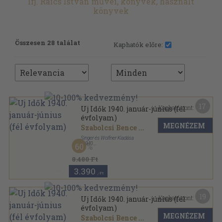
Ifj. Raics István művei, könyvek, használt
könyvek
Összesen 28 találat
Kaphatók előre:
17
Kapható pont:
Uj Idők 1940. január-június (fél
évfolyam)
MEGNÉZEM
Szabolcsi Bence
...
Singer és Wolfner Kiadása
,
1940
60
Vászon
,
716
oldal
Uj Idők sorozat
8.480 Ft
3.390
,-Ft
19
Kapható pont:
Uj Idők 1940. január-június (fél
évfolyam)
MEGNÉZEM
Szabolcsi Bence
...