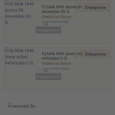
Uj Idők 1940. június 30-
Előjegyzem
december 29. II.
Szabolcsi Bence
...
Singer és Wolfner Kiadása
,
1940
Aranyozott kiadói egész vászonkötés
,
830
oldal
Előjegyezhető
Uj Idők sorozat
Uj Idők 1940. (nem teljes
Előjegyzem
évfolyam) I-II.
Szabolcsi Bence
...
Singer és Wolfner Kiadása
,
1940
Könyvkötői kötés
,
1520
oldal
Előjegyezhető
Uj Idők sorozat