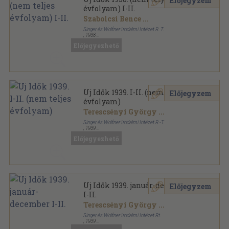
Előjegyzem
évfolyam) I-II.
Szabolcsi Bence
...
Singer és Wolfner Irodalmi Intézet R. T.
,
1938
Könyvkötői kötés
,
1836
oldal
Előjegyezhető
Uj Idők sorozat
Uj Idők 1939. I-II. (nem teljes
Előjegyzem
évfolyam)
Terescsényi György
...
Singer és Wolfner Irodalmi Intézet R.-T.
,
1939
Könyvkötői kötés
,
1768
oldal
Előjegyezhető
Uj Idők sorozat
Uj Idők 1939. január-december
Előjegyzem
I-II.
Terescsényi György
...
Singer és Wolfner Irodalmi Intézet Rt.
,
1939
Aranyozott kiadói félvászon
,
1806
oldal