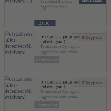
MEGNÉZEM
Szabolcsi Bence
...
Singer és Wolfner Kiadása
,
1940
Könyvkötői kötés
,
1450
oldal
Uj Idők sorozat
12.000
,-Ft
Uj Idők 1939. július-december
Előjegyzem
(fél évfolyam)
Terescsényi György
...
Singer és Wolfner Irodalmi Intézet Rt.
,
1939
Könyvkötői kötés
,
810
oldal
Előjegyezhető
Uj Idők sorozat
Uj Idők 1939. július-december
Előjegyzem
(fél évfolyam)
Terescsényi György
...
Singer és Wolfner Irodalmi Intézet Rt.
,
1939
Aranyozott kiadói egész vászonkötés
,
810
oldal
Előjegyezhető
Uj Idők sorozat