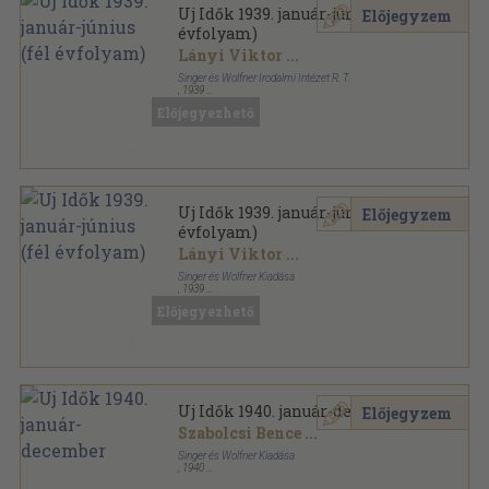
Uj Idők 1939. január-június (fél
Előjegyzem
évfolyam)
Lányi Viktor
...
Singer és Wolfner Irodalmi Intézet R. T.
,
1939
Aranyozott kiadói egész vászonkötés
,
996
oldal
Előjegyezhető
Uj Idők sorozat
Uj Idők 1939. január-június (fél
Előjegyzem
évfolyam)
Lányi Viktor
...
Singer és Wolfner Kiadása
,
1939
Aranyozott kiadói egész vászonkötés
,
996
oldal
Előjegyezhető
Uj Idők sorozat
Uj Idők 1940. január-december
Előjegyzem
Szabolcsi Bence
...
Singer és Wolfner Kiadása
,
1940
Könyvkötői kötés
,
1546
oldal