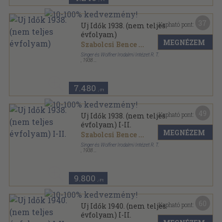
37
Kapható pont:
Uj Idők 1938. (nem teljes
évfolyam)
MEGNÉZEM
Szabolcsi Bence
...
Singer és Wolfner Irodalmi Intézet R. T.
,
1938
Aranyozott kiadói egész vászonkötés
,
832
oldal
Uj Idők sorozat
7.480
,-Ft
49
Kapható pont:
Uj Idők 1938. (nem teljes
évfolyam) I-II.
MEGNÉZEM
Szabolcsi Bence
...
Singer és Wolfner Irodalmi Intézet R. T.
,
1938
Könyvkötői kötés
,
1715
oldal
Uj Idők sorozat
9.800
,-Ft
60
Kapható pont:
Uj Idők 1940. (nem teljes
évfolyam) I-II.