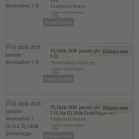
Szabolcsi Bence
...
Singer és Wolfner Kiadása
,
1938
Könyvkötői kötés
,
1996
oldal
Előjegyezhető
Uj Idők sorozat
Uj Idők 1938. január-december
Előjegyzem
I-II.
Terescsényi György
...
Singer és Wolfner Kiadása
,
1938
Aranyozott kiadói egész vászonkötés
,
1996
oldal
Előjegyezhető
Uj Idők sorozat
Uj Idők 1938. január-december
Előjegyzem
I-II./Az Uj Idők Divatlapja 1938.
tavasz, nyár
Szabolcsi Bence
...
Singer és Wolfner Kiadása
,
1938
Aranyozott kiadói egész vászonkötés
,
2034
oldal
Előjegyezhető
Uj Idők sorozat