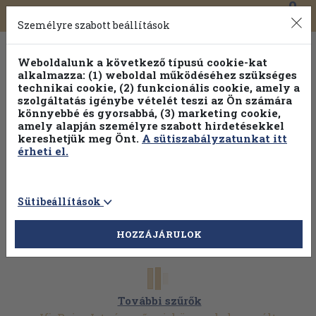
0
Toggle
Főmenü
Könyveink
navigation
Személyre szabott beállítások
Weboldalunk a következő típusú cookie-kat
alkalmazza: (1) weboldal működéséhez szükséges
technikai cookie, (2) funkcionális cookie, amely a
szolgáltatás igénybe vételét teszi az Ön számára
könnyebbé és gyorsabbá, (3) marketing cookie,
Válogasson több mint 1.000.000 kiadványunk közül
10-
amely alapján személyre szabott hirdetésekkel
100% kedvezménnyel!
kereshetjük meg Önt.
A sütiszabályzatunkat itt
érheti el.
Sütibeállítások
HOZZÁJÁRULOK
További szűrők