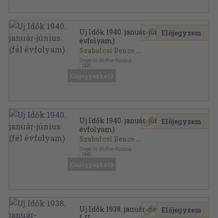
Uj Idők 1940. január-június (fél
Előjegyzem
évfolyam)
Szabolcsi Bence
...
Singer és Wolfner Kiadása
,
1940
Aranyozott kiadói egész vászonkötés
,
716
oldal
Előjegyezhető
Uj Idők sorozat
Uj Idők 1940. január-június (fél
Előjegyzem
évfolyam)
Szabolcsi Bence
...
Singer és Wolfner Kiadása
,
1940
Aranyozott kiadói egész vászonkötés
,
716
oldal
Előjegyezhető
Uj Idők sorozat
Uj Idők 1938. január-december
Előjegyzem
I-II.