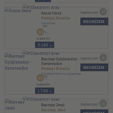
47
Kapható pont:
Ámos Imre
Petényi Katalin
MEGNÉZEM
Corvina Kiadó
,
1982
Vászon
,
336
oldal
50
6.280 Ft
3.140
,-Ft
16
Kapható pont:
Barcsay Gyűjtemény -
Szentendre
MEGNÉZEM
Petényi Katalin
Pest Megyei Múzeumok Igazgatósága
,
1978
50
Ragasztott papírkötés
,
90
oldal
3.480 Ft
1.740
,-Ft
10
Kapható pont:
Barcsay Jenő
Barcsay Jenő