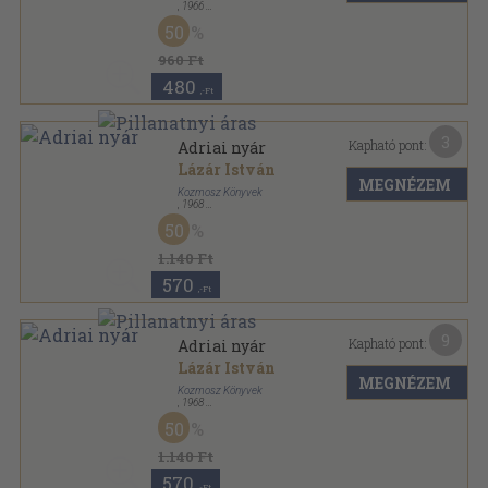
,
1966
Ragasztott papírkötés
,
40
oldal
50
A szép magyar könyv sorozat
960 Ft
480
,-Ft
3
Kapható pont:
Adriai nyár
Lázár István
MEGNÉZEM
Kozmosz Könyvek
,
1968
Könyvkötői vászonkötés
,
206
oldal
50
Kozmosz Könyvek sorozat
1.140 Ft
570
,-Ft
9
Kapható pont:
Adriai nyár
Lázár István
MEGNÉZEM
Kozmosz Könyvek
,
1968
Fűzött papírkötés
,
206
oldal
50
Kozmosz Könyvek sorozat
1.140 Ft
570
,-Ft