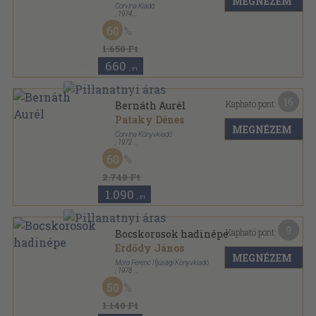
MEGNÉZEM
Corvina Kiadó
,
1974
Vászon
,
76
oldal
60
1.650 Ft
660
,-Ft
16
Kapható pont:
Bernáth Aurél
Pataky Dénes
MEGNÉZEM
Corvina Könyvkiadó
,
1972
Vászon
,
52
oldal
60
2.740 Ft
1.090
,-Ft
9
Kapható pont:
Bocskorosok hadinépe
Erdődy János
MEGNÉZEM
Móra Ferenc Ifjúsági Könyvkiadó
,
1978
Vászon
,
159
oldal
50
Képes történelem sorozat
1.140 Ft