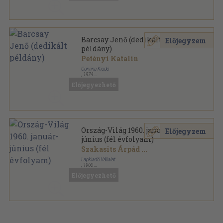
Barcsay Jenő (dedikált
Előjegyzem
példány)
Petényi Katalin
Corvina Kiadó
,
1974
Vászon
,
78
oldal
Előjegyezhető
Ország-Világ 1960. január-
Előjegyzem
június (fél évfolyam)
Szakasits Árpád
...
Lapkiadó Vállalat
,
1960
Könyvkötői kötés
,
624
oldal
Előjegyezhető
Ország-Világ sorozat