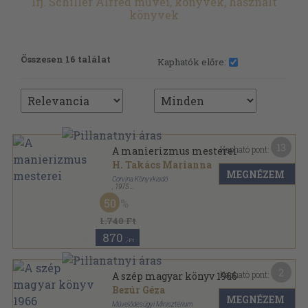
Ifj. Schiller Alfréd művei, könyvek, használt
könyvek
Összesen 16 találat
Kaphatók előre:
13
Kapható pont:
A manierizmus mesterei
H. Takács Marianna
MEGNÉZEM
Corvina Könyvkiadó
,
1975
Vászon
,
74
oldal
50
Remekművek magyarországi múzeumokban
sorozat
1.740 Ft
870
,-Ft
2
Kapható pont:
A szép magyar könyv 1966
Bezúr Géza
MEGNÉZEM
Művelődésügyi Minisztérium