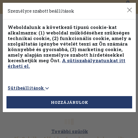
0
Toggle
Főmenü
Könyveink
navigation
Személyre szabott beállítások
Weboldalunk a következő típusú cookie-kat
alkalmazza: (1) weboldal működéséhez szükséges
technikai cookie, (2) funkcionális cookie, amely a
szolgáltatás igénybe vételét teszi az Ön számára
könnyebbé és gyorsabbá, (3) marketing cookie,
amely alapján személyre szabott hirdetésekkel
kereshetjük meg Önt.
A sütiszabályzatunkat itt
érheti el.
Sütibeállítások
HOZZÁJÁRULOK
További szűrők