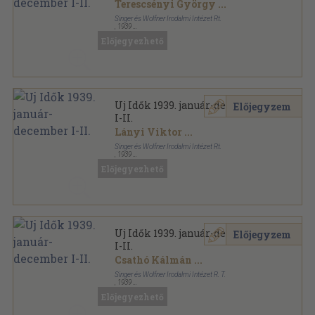
Terescsényi György
...
Singer és Wolfner Irodalmi Intézet Rt.
,
1939
Aranyozott kiadói félvászon
,
1806
oldal
Előjegyezhető
Uj Idők sorozat
Uj Idők 1939. január-december
Előjegyzem
I-II.
Lányi Viktor
...
Singer és Wolfner Irodalmi Intézet Rt.
,
1939
Aranyozott kiadói egész vászonkötés
,
1806
oldal
Előjegyezhető
Uj Idők sorozat
Uj Idők 1939. január-december
Előjegyzem
I-II.
Csathó Kálmán
...
Singer és Wolfner Irodalmi Intézet R. T.
,
1939
Aranyozott kiadói egész vászonkötés
,
1806
oldal
Előjegyezhető
Uj Idők sorozat