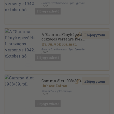
Gamma Szentimrevárosi Sport Egyesület
,
1942
Fűzött keménykötés
,
30
oldal
Előjegyezhető
A "Gamma Fényképezőélet" I.
Előjegyzem
országos versenye 1942.
október hó
Ifj. Sulyok Kálmán
Gamma Szentimrevárosi Sport Egyesület
,
1942
Tűzött kötés
,
30
oldal
Előjegyezhető
Gamma-élet 1938/39. tél
Előjegyzem
Juhász Zoltán
...
"Gamma" R. T. jóléti osztálya
,
1939
Varrott papírkötés
,
24
oldal
Gamma-élet sorozat
Előjegyezhető