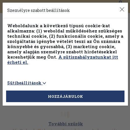
0
Toggle
Főmenü
Könyveink
navigation
Személyre szabott beállítások
Weboldalunk a következő típusú cookie-kat
alkalmazza: (1) weboldal működéséhez szükséges
technikai cookie, (2) funkcionális cookie, amely a
szolgáltatás igénybe vételét teszi az Ön számára
könnyebbé és gyorsabbá, (3) marketing cookie,
amely alapján személyre szabott hirdetésekkel
kereshetjük meg Önt.
A sütiszabályzatunkat itt
érheti el.
Sütibeállítások
HOZZÁJÁRULOK
További szűrők