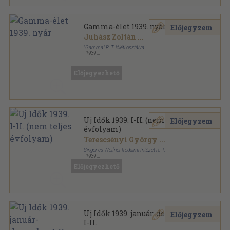
Gamma-élet 1939. nyár
Előjegyzem
Juhász Zoltán
...
"Gamma" R. T. jóléti osztálya
,
1939
Varrott papírkötés
,
32
oldal
Gamma-élet sorozat
Előjegyezhető
Uj Idők 1939. I-II. (nem teljes
Előjegyzem
évfolyam)
Terescsényi György
...
Singer és Wolfner Irodalmi Intézet R.-T.
,
1939
Könyvkötői kötés
,
1768
oldal
Előjegyezhető
Uj Idők sorozat
Uj Idők 1939. január-december
Előjegyzem
I-II.