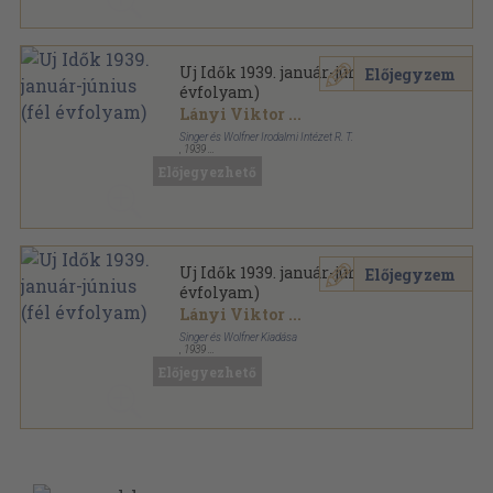
Uj Idők 1939. január-június (fél
Előjegyzem
évfolyam)
Lányi Viktor
...
Singer és Wolfner Irodalmi Intézet R. T.
,
1939
Aranyozott kiadói egész vászonkötés
,
996
oldal
Előjegyezhető
Uj Idők sorozat
Uj Idők 1939. január-június (fél
Előjegyzem
évfolyam)
Lányi Viktor
...
Singer és Wolfner Kiadása
,
1939
Aranyozott kiadói egész vászonkötés
,
996
oldal
Előjegyezhető
Uj Idők sorozat