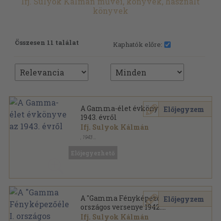
Ifj. Sulyok Kálmán művei, könyvek, használt
könyvek
Összesen 11 találat
Kaphatók előre:
A Gamma-élet évkönyve az
Előjegyzem
1943. évről
Ifj. Sulyok Kálmán
,
1943
Tűzött kötés
,
63
oldal
Gamma-élet évkönyve sorozat
Előjegyezhető
A "Gamma Fényképezőélet" I.
Előjegyzem
országos versenye 1942.
október hó
Ifj. Sulyok Kálmán