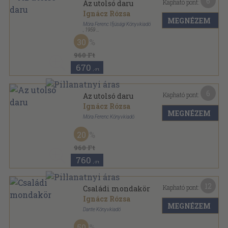
6
Kapható pont:
Az utolsó daru
Ignácz Rózsa
MEGNÉZEM
Móra Ferenc Ifjúsági Könyvkiadó
,
1959
Félvászon
,
270
oldal
30
960 Ft
670
,-Ft
6
Kapható pont:
Az utolsó daru
Ignácz Rózsa
MEGNÉZEM
Móra Ferenc Könyvkiadó
Könyvkötői kötés
,
270
oldal
20
960 Ft
760
,-Ft
12
Kapható pont:
Családi mondakör
Ignácz Rózsa
MEGNÉZEM
Dante Könyvkiadó
Félvászon
,
196
oldal
50
Magyar kézbe magyar könyvet sorozat