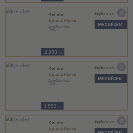
15
Kapható pont:
Két élet
Ignácz Rózsa
MEGNÉZEM
Dante Könyvkiadó
,
1943
Félvászon
,
199
oldal
Magyar kézbe magyar könyvet sorozat
2.980
,-Ft
9
Kapható pont:
Két élet
Ignácz Rózsa
MEGNÉZEM
Dante Könyvkiadó
,
1943
Félvászon
,
199
oldal
Magyar kézbe magyar könyvet sorozat
1.880
,-Ft
15
Kapható pont:
Két élet
Ignácz Rózsa
MEGNÉZEM