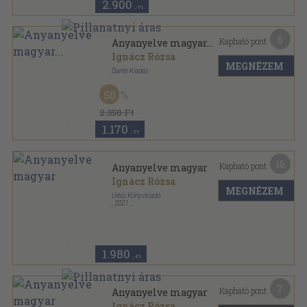
2.900
,-Ft
6
Kapható pont:
Anyanyelve magyar...
Ignácz Rózsa
MEGNÉZEM
Dante Kiadás
Vászon
,
190
oldal
50
2.350 Ft
1.170
,-Ft
16
Kapható pont:
Anyanyelve magyar
Ignácz Rózsa
MEGNÉZEM
Urbis Könyvkiadó
,
2021
Ragasztott papírkötés
,
298
oldal
1.980
,-Ft
7
Kapható pont:
Anyanyelve magyar
Ignácz Rózsa