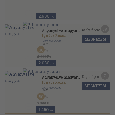
A magyar regény mesterei sorozat
2.900
,-Ft
18
Kapható pont:
Anyanyelve magyar...
Ignácz Rózsa
MEGNÉZEM
Dante Könyvkiadó
,
1941
Félvászon
,
323
oldal
30
Magyar kézbe magyar könyvet sorozat
2.900 Ft
2.030
,-Ft
7
Kapható pont:
Anyanyelve magyar...
Ignácz Rózsa
MEGNÉZEM
Dante Könyvkiadó
,
1940
Félvászon
,
323
oldal
50
2.900 Ft
1.450
,-Ft