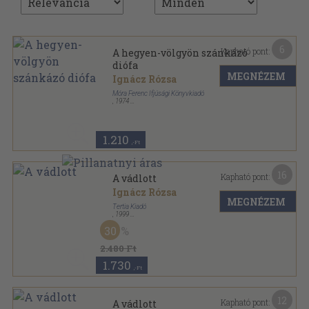
6
Kapható pont:
A hegyen-völgyön szánkázó
diófa
MEGNÉZEM
Ignácz Rózsa
Móra Ferenc Ifjúsági Könyvkiadó
,
1974
Fűzött kemény papírkötés
,
279
oldal
1.210
,-Ft
16
Kapható pont:
A vádlott
Ignácz Rózsa
MEGNÉZEM
Tertia Kiadó
,
1999
Fűzött kemény papírkötés
,
372
oldal
30
2.480 Ft
1.730
,-Ft
12
Kapható pont:
A vádlott