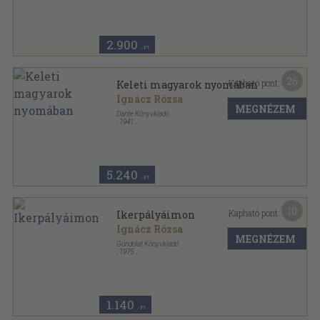
A szép élet titka: az olvasás! sorozat
2.900
,-Ft
26
Kapható pont:
Keleti magyarok nyomában
Ignácz Rózsa
MEGNÉZEM
Dante Könyvkiadó
,
1941
Könyvkötői vászonkötés
,
198
oldal
5.240
,-Ft
10
Kapható pont:
Ikerpályáimon
Ignácz Rózsa
MEGNÉZEM
Gondolat Könyvkiadó
,
1975
Vászon
,
365
oldal
1.140
,-Ft