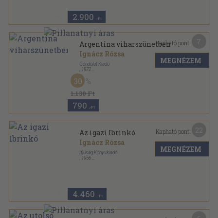
2.900
,-Ft
7
Kapható pont:
Argentína viharszünetben
Ignácz Rózsa
MEGNÉZEM
Gondolat Kiadó
,
1972
Félvászon
,
278
oldal
30
Világjárók sorozat
1.130 Ft
790
,-Ft
22
Kapható pont:
Az igazi Ibrinkó
Ignácz Rózsa
MEGNÉZEM
Ifjúság Könyvkiadó
,
1956
Félvászon
,
157
oldal
4.460
,-Ft