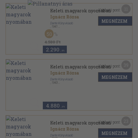
11
Kapható pont:
Keleti magyarok nyomában
Ignácz Rózsa
MEGNÉZEM
Dante Könyvkiadó
,
1941
Félvászon
,
198
oldal
50
4.580 Ft
2.290
,-Ft
39
Kapható pont:
Keleti magyarok nyomában
Ignácz Rózsa
MEGNÉZEM
Dante Könyvkiadó
,
1943
Félvászon
,
198
oldal
Magyar kézbe magyar könyvet sorozat
4.880
,-Ft
23
Kapható pont:
Keleti magyarok nyomában
Ignácz Rózsa
MEGNÉZEM
Dante Könyvkiadó