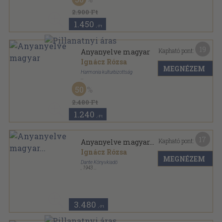
2.900 Ft
1.450
,-Ft
19
Kapható pont:
Anyanyelve magyar
Ignácz Rózsa
MEGNÉZEM
Harmonia kulturbizottság
Vászon
,
323
oldal
50
Magyar irás - magyar lélek sorozat
2.480 Ft
1.240
,-Ft
17
Kapható pont:
Anyanyelve magyar...
Ignácz Rózsa
MEGNÉZEM
Dante Könyvkiadó
,
1943
Félvászon
,
323
oldal
Magyar kézbe magyar könyvet sorozat
3.480
,-Ft