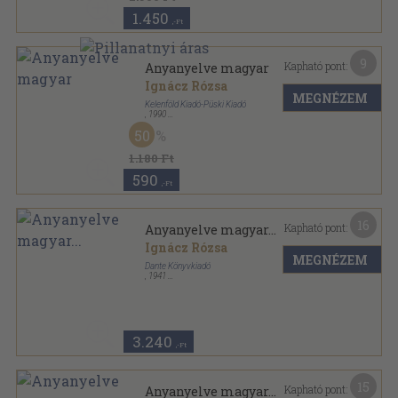
1.450
,-Ft
9
Kapható pont:
Anyanyelve magyar
Ignácz Rózsa
MEGNÉZEM
Kelenföld Kiadó-Püski Kiadó
,
1990
Ragasztott papírkötés
,
323
oldal
50
1.180 Ft
590
,-Ft
16
Kapható pont:
Anyanyelve magyar...
Ignácz Rózsa
MEGNÉZEM
Dante Könyvkiadó
,
1941
Félbőr
,
323
oldal
Ignácz Rózsa Munkái sorozat
3.240
,-Ft
15
Kapható pont:
Anyanyelve magyar...