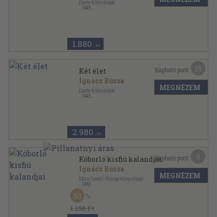
Dante Könyvkiadó
,
1943
Félvászon
,
199
oldal
Magyar kézbe magyar könyvet sorozat
1.880
,-Ft
15
Kapható pont:
Két élet
Ignácz Rózsa
MEGNÉZEM
Dante Könyvkiadó
,
1943
Félvászon
,
199
oldal
Magyar kézbe magyar könyvet sorozat
2.980
,-Ft
9
Kapható pont:
Kóborló kisfiú kalandjai
Ignácz Rózsa
MEGNÉZEM
Móra Ferenc Ifjúsági Könyvkiadó
,
1980
Vászon
,
257
oldal
50
1.150 Ft