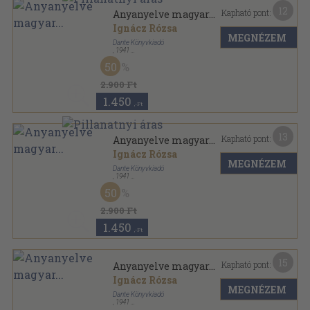
12
Kapható pont:
Anyanyelve magyar...
Ignácz Rózsa
MEGNÉZEM
Dante Könyvkiadó
,
1941
Félvászon
,
326
oldal
50
Ignácz Rózsa Munkái sorozat
2.900 Ft
1.450
,-Ft
13
Kapható pont:
Anyanyelve magyar...
Ignácz Rózsa
MEGNÉZEM
Dante Könyvkiadó
,
1941
Félvászon
,
323
oldal
50
Ignácz Rózsa Munkái sorozat
2.900 Ft
1.450
,-Ft
15
Kapható pont:
Anyanyelve magyar...
Ignácz Rózsa
MEGNÉZEM
Dante Könyvkiadó
,
1941
Félvászon
,
326
oldal