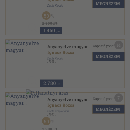
MEGNÉZEM
Dante Kiadás
Vászon
,
323
oldal
50
Magyar irás - magyar lélek sorozat
2.900 Ft
1.450
,-Ft
14
Kapható pont:
Anyanyelve magyar...
Ignácz Rózsa
MEGNÉZEM
Dante Kiadás
,
1943
Aranyozott gerincű kiadói félvászon kötés
,
190
oldal
2.780
,-Ft
7
Kapható pont:
Anyanyelve magyar...
Ignácz Rózsa
MEGNÉZEM
Dante Könyvkiadó
,
1943
Félvászon
,
323
oldal
50
2.900 Ft