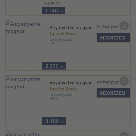
3.480 Ft
1.740
,-Ft
15
Kapható pont:
Anyanyelve magyar...
Ignácz Rózsa
MEGNÉZEM
Dante Könyvkiadó
,
1937
Vászon
,
323
oldal
Ignácz Rózsa Munkái sorozat
2.900
,-Ft
17
Kapható pont:
Anyanyelve magyar...
Ignácz Rózsa
MEGNÉZEM
Dante Könyvkiadó
,
1943
Félvászon
,
323
oldal
Magyar kézbe magyar könyvet sorozat
3.480
,-Ft