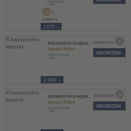
Dante Kiadás
,
1937
Vászon
,
190
oldal
50
2.350 Ft
1.170
,-Ft
15
Kapható pont:
Anyanyelve magyar...
Ignácz Rózsa
MEGNÉZEM
Dante Könyvkiadó
,
1940
Vászon
,
323
oldal
2.980
,-Ft
23
Kapható pont:
Anyanyelve magyar...
Ignácz Rózsa
MEGNÉZEM
Dante Könyvkiadó
,
1941
Félvászon
,
326
oldal
Magyar kézbe magyar könyvet sorozat