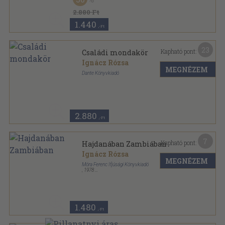
2.880 Ft
1.440
,-Ft
23
Kapható pont:
Családi mondakör
Ignácz Rózsa
MEGNÉZEM
Dante Könyvkiadó
Félvászon
,
196
oldal
Ignácz Rózsa Munkái sorozat
2.880
,-Ft
7
Kapható pont:
Hajdanában Zambiában
Ignácz Rózsa
MEGNÉZEM
Móra Ferenc Ifjúsági Könyvkiadó
,
1978
Varrott keménykötés
,
21
oldal
1.480
,-Ft