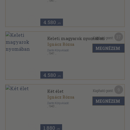
,
1941
Félvászon
,
198
oldal
4.580
,-Ft
37
Kapható pont:
Keleti magyarok nyomában
Ignácz Rózsa
MEGNÉZEM
Dante Könyvkiadó
,
1941
Félvászon
,
198
oldal
4.580
,-Ft
9
Kapható pont:
Két élet
Ignácz Rózsa
MEGNÉZEM
Dante Könyvkiadó
,
1943
Félvászon
,
199
oldal
1.880
,-Ft