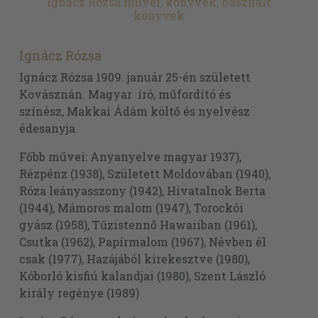
Ignácz Rózsa művei, könyvek, használt
könyvek
Ignácz Rózsa
Ignácz Rózsa 1909. január 25-én született
Kovásznán. Magyar író, műfordító és
színész, Makkai Ádám költő és nyelvész
édesanyja.
Főbb művei: Anyanyelve magyar 1937),
Rézpénz (1938), Született Moldovában (1940),
Róza leányasszony (1942), Hivatalnok Berta
(1944), Mámoros malom (1947), Torockói
gyász (1958), Tűzistennő Hawaiiban (1961),
Csutka (1962), Papírmalom (1967), Névben él
csak (1977), Hazájából kirekesztve (1980),
Kóborló kisfiú kalandjai (1980), Szent László
király regénye (1989)