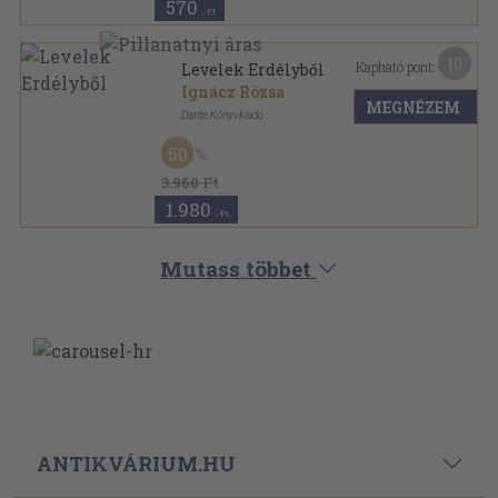
570
,-Ft
10
Kapható pont:
Levelek Erdélyből
Ignácz Rózsa
MEGNÉZEM
Dante Könyvkiadó
Könyvkötői vászonkötés
,
147
oldal
50
3.960 Ft
1.980
,-Ft
Mutass többet
ANTIKVÁRIUM.HU