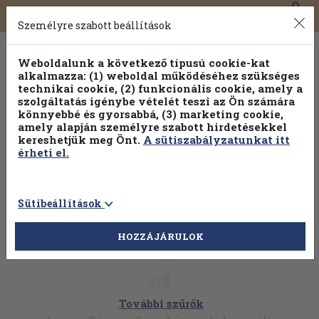
0
Toggle
Főmenü
Könyveink
navigation
Személyre szabott beállítások
Weboldalunk a következő típusú cookie-kat
alkalmazza: (1) weboldal működéséhez szükséges
technikai cookie, (2) funkcionális cookie, amely a
szolgáltatás igénybe vételét teszi az Ön számára
könnyebbé és gyorsabbá, (3) marketing cookie,
amely alapján személyre szabott hirdetésekkel
kereshetjük meg Önt.
A sütiszabályzatunkat itt
érheti el.
Sütibeállítások
HOZZÁJÁRULOK
További szűrők