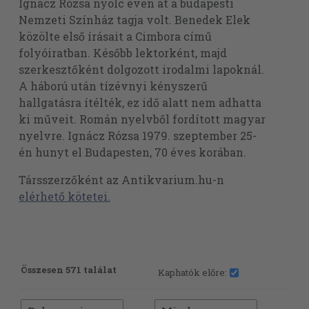
Ignácz Rózsa nyolc éven át a budapesti
Nemzeti Színház tagja volt. Benedek Elek
közölte első írásait a Cimbora című
folyóiratban. Később lektorként, majd
szerkesztőként dolgozott irodalmi lapoknál.
A háború után tízévnyi kényszerű
hallgatásra ítélték, ez idő alatt nem adhatta
ki műveit. Román nyelvből fordított magyar
nyelvre. Ignácz Rózsa 1979. szeptember 25-
én hunyt el Budapesten, 70 éves korában.
Társszerzőként az Antikvarium.hu-n
elérhető kötetei.
Összesen 571 találat
Kaphatók előre: