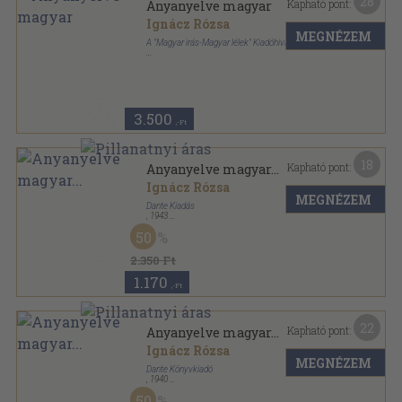
28
Kapható pont:
Anyanyelve magyar
Ignácz Rózsa
MEGNÉZEM
A "Magyar irás-Magyar lélek" Kiadóhivatala
Vászon
,
323
oldal
Magyar irás - magyar lélek sorozat
3.500
,-Ft
18
Kapható pont:
Anyanyelve magyar...
Ignácz Rózsa
MEGNÉZEM
Dante Kiadás
,
1943
Félvászon
,
190
oldal
50
2.350 Ft
1.170
,-Ft
22
Kapható pont:
Anyanyelve magyar...
Ignácz Rózsa
MEGNÉZEM
Dante Könyvkiadó
,
1940
Vászon
,
323
oldal
50