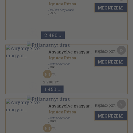
Ignácz Rózsa
MEGNÉZEM
Pro-Print Könyvkiadó
,
2005
Fűzött kemény papírkötés
,
382
oldal
2.480
,-Ft
12
Kapható pont:
Anyanyelve magyar...
Ignácz Rózsa
MEGNÉZEM
Dante Könyvkiadó
,
1941
Félvászon
,
326
oldal
50
Magyar kézbe magyar könyvet sorozat
2.900 Ft
1.450
,-Ft
9
Kapható pont:
Anyanyelve magyar...
Ignácz Rózsa
MEGNÉZEM
Dante Könyvkiadó
,
1943
Félvászon
,
323
oldal
50