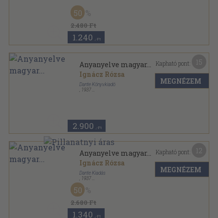
Vászon
,
323
oldal
50
Magyar irás - magyar lélek sorozat
2.480 Ft
1.240
,-Ft
15
Kapható pont:
Anyanyelve magyar...
Ignácz Rózsa
MEGNÉZEM
Dante Könyvkiadó
,
1937
Vászon
,
323
oldal
2.900
,-Ft
12
Kapható pont:
Anyanyelve magyar...
Ignácz Rózsa
MEGNÉZEM
Dante Kiadás
,
1937
Aranyozott, színezett kiadói egész vászonkötés
,
190
50
oldal
2.680 Ft
1.340
,-Ft