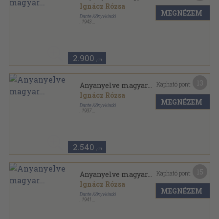
Ignácz Rózsa
MEGNÉZEM
Dante Könyvkiadó
,
1943
Félvászon
,
323
oldal
A szép élet titka: az olvasás! sorozat
2.900
,-Ft
13
Kapható pont:
Anyanyelve magyar...
Ignácz Rózsa
MEGNÉZEM
Dante Könyvkiadó
,
1937
Könyvkötői vászonkötés
,
323
oldal
2.540
,-Ft
15
Kapható pont:
Anyanyelve magyar...
Ignácz Rózsa
MEGNÉZEM
Dante Könyvkiadó
,
1941
Félvászon
,
323
oldal
Magyar kézbe magyar könyvet sorozat