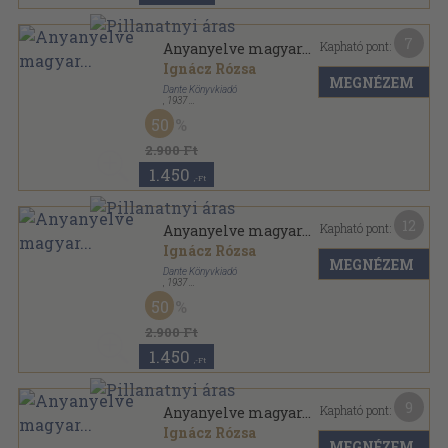
7
Kapható pont:
Anyanyelve magyar...
Ignácz Rózsa
MEGNÉZEM
Dante Könyvkiadó
,
1937
Vászon
,
323
oldal
50
2.900 Ft
1.450
,-Ft
12
Kapható pont:
Anyanyelve magyar...
Ignácz Rózsa
MEGNÉZEM
Dante Könyvkiadó
,
1937
Vászon
,
323
oldal
50
2.900 Ft
1.450
,-Ft
9
Kapható pont:
Anyanyelve magyar...
Ignácz Rózsa
MEGNÉZEM