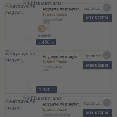
7
Kapható pont:
Anyanyelve magyar...
Ignácz Rózsa
MEGNÉZEM
Dante Könyvkiadó
,
1940
Vászon
,
323
oldal
50
2.900 Ft
1.450
,-Ft
15
Kapható pont:
Anyanyelve magyar...
Ignácz Rózsa
MEGNÉZEM
Dante Könyvkiadó
,
1943
Félvászon
,
323
oldal
Magyar kézbe magyar könyvet sorozat
2.980
,-Ft
19
Kapható pont:
Anyanyelve magyar
Ignácz Rózsa
MEGNÉZEM
Harmonia kulturbizottság