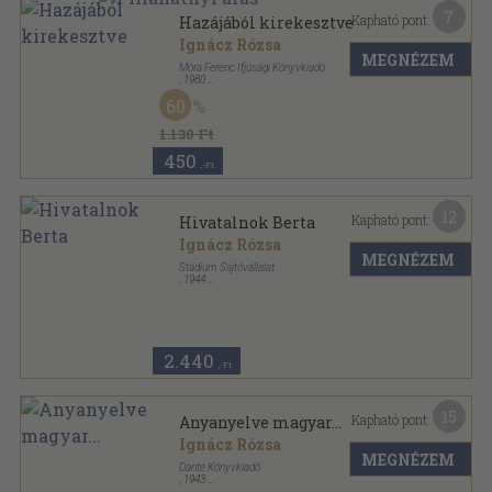
7
Kapható pont:
Hazájából kirekesztve
Ignácz Rózsa
MEGNÉZEM
Móra Ferenc Ifjúsági Könyvkiadó
,
1980
Vászon
,
348
oldal
60
1.130 Ft
450
,-Ft
12
Kapható pont:
Hivatalnok Berta
Ignácz Rózsa
MEGNÉZEM
Stádium Sajtóvállalat
,
1944
Tűzött kötés
,
49
oldal
Nemzeti könyvtár sorozat
2.440
,-Ft
15
Kapható pont:
Anyanyelve magyar...
Ignácz Rózsa
MEGNÉZEM
Dante Könyvkiadó
,
1943
Félvászon
,
323
oldal