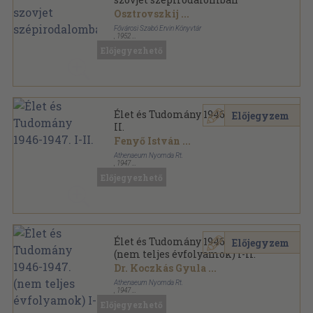
Osztrovszkij
...
Fővárosi Szabó Ervin Könyvtár
,
1952
Tűzött kötés
,
115
oldal
Előjegyezhető
Élet és Tudomány 1946-1947. I-
Előjegyzem
II.
Fenyő István
...
Athenaeum Nyomda Rt.
,
1947
Félvászon
,
1088
oldal
Előjegyezhető
Élet és Tudomány sorozat
Élet és Tudomány 1946-1947.
Előjegyzem
(nem teljes évfolyamok) I-II.
Dr. Koczkás Gyula
...
Athenaeum Nyomda Rt.
,
1947
Könyvkötői kötés
,
1088
oldal
Előjegyezhető
Élet és Tudomány sorozat