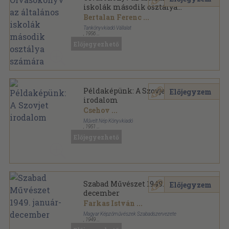
iskolák második osztálya
számára
Bertalan Ferenc
...
Tankönyvkiadó Vállalat
,
1956
Félvászon
,
231
oldal
Előjegyezhető
Példaképünk: A Szovjet
Előjegyzem
irodalom
Csehov
...
Művelt Nép Könyvkiadó
,
1951
Félvászon
,
300
oldal
Előjegyezhető
Szabad Művészet 1949. január-
Előjegyzem
december
Farkas István
...
Magyar Képzőművészek Szabadszervezete
,
1949
Könyvkötői vászonkötés
,
508
oldal