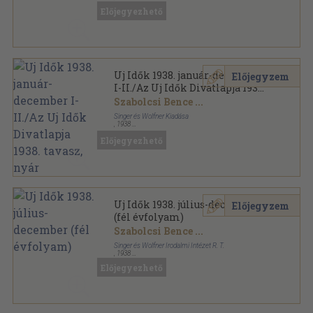
Aranyozott kiadói egész vászonkötés
,
1996
oldal
Előjegyezhető
Uj Idők sorozat
Uj Idők 1938. január-december
Előjegyzem
I-II./Az Uj Idők Divatlapja 1938.
tavasz, nyár
Szabolcsi Bence
...
Singer és Wolfner Kiadása
,
1938
Aranyozott kiadói egész vászonkötés
,
2034
oldal
Előjegyezhető
Uj Idők sorozat
Uj Idők 1938. július-december
Előjegyzem
(fél évfolyam)
Szabolcsi Bence
...
Singer és Wolfner Irodalmi Intézet R. T.
,
1938
Aranyozott kiadói egész vászonkötés
,
1032
oldal
Előjegyezhető
Uj Idők sorozat