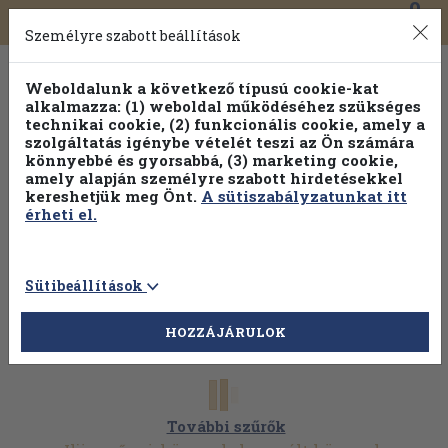
0
Toggle
Főmenü
Könyveink
navigation
Személyre szabott beállítások
Weboldalunk a következő típusú cookie-kat
alkalmazza: (1) weboldal működéséhez szükséges
technikai cookie, (2) funkcionális cookie, amely a
szolgáltatás igénybe vételét teszi az Ön számára
könnyebbé és gyorsabbá, (3) marketing cookie,
Válogasson több mint 30 000 kötet közül
amely alapján személyre szabott hirdetésekkel
Hobbi témakörökben
20% kedvezménnyel!
kereshetjük meg Önt.
A sütiszabályzatunkat itt
érheti el.
Sütibeállítások
HOZZÁJÁRULOK
További szűrők