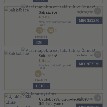
8
Kapható pont:
Sakkábécé
Grisin
...
MEGNÉZEM
Móra Ferenc Ifjúsági Könyvkiadó
,
1983
Ragasztott kemény papírkötés
,
60
oldal
20
60
1.640 Ft
520
,-Ft
10
Kapható pont:
Sakkábécé
Iljin
...
MEGNÉZEM
Móra Ferenc Ifjúsági Könyvkiadó
,
1978
Varrott keménykötés
,
60
oldal
20
1.640 Ft
1.310
,-Ft
34
Kapható pont:
Uj Idők 1938. július-december
(fél évfolyam)