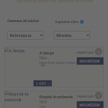
Iljin művei, könyvek, használt könyvek
Összesen 28 találat
Kaphatók előre:
12
Kapható pont:
A lámpa
Iljin
MEGNÉZEM
Magyar-Szovjet Társaság-Új Magyar Könyvkiadó
,
1950
Félvászon
,
68
oldal
1.480
,-Ft
8
Kapható pont:
Hegyek és emberek
Iljin
MEGNÉZEM
Szikra