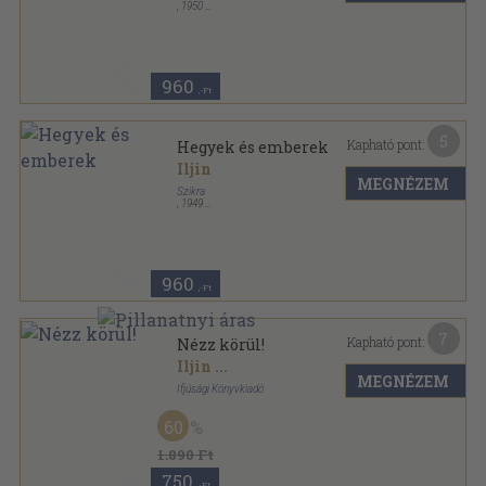
,
1950
Félvászon
,
251
oldal
960
,-Ft
5
Kapható pont:
Hegyek és emberek
Iljin
MEGNÉZEM
Szikra
,
1949
Félvászon
,
251
oldal
960
,-Ft
7
Kapható pont:
Nézz körül!
Iljin
...
MEGNÉZEM
Ifjúsági Könyvkiadó
Félvászon
,
247
oldal
60
1.890 Ft
750
,-Ft