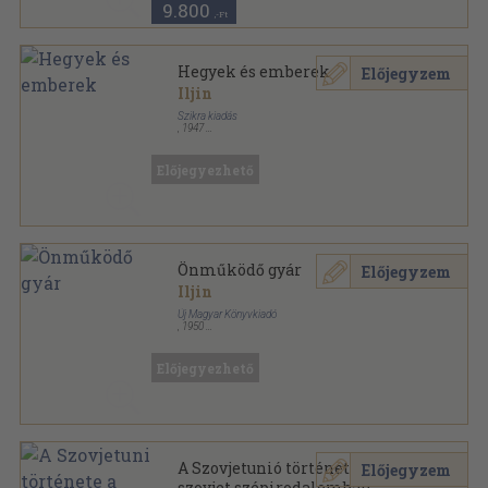
9.800
,-Ft
Hegyek és emberek
Előjegyzem
Iljin
Szikra kiadás
,
1947
Ragasztott kemény papírkötés
,
192
oldal
Előjegyezhető
Önműködő gyár
Előjegyzem
Iljin
Új Magyar Könyvkiadó
,
1950
Félvászon
,
93
oldal
Előjegyezhető
A Szovjetunió története a
Előjegyzem
szovjet szépirodalomban