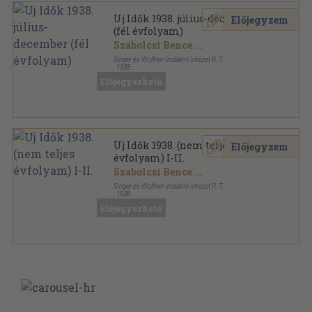
Uj Idők 1938. július-december
Előjegyzem
(fél évfolyam)
Szabolcsi Bence
...
Singer és Wolfner Irodalmi Intézet R. T.
,
1938
Könyvkötői kötés
,
1032
oldal
Előjegyezhető
Uj Idők sorozat
Uj Idők 1938. (nem teljes
Előjegyzem
évfolyam) I-II.
Szabolcsi Bence
...
Singer és Wolfner Irodalmi Intézet R. T.
,
1938
Könyvkötői kötés
,
1836
oldal
Előjegyezhető
Uj Idők sorozat