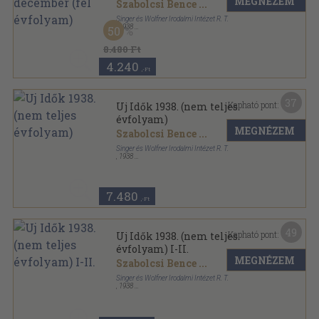
MEGNÉZEM
Szabolcsi Bence
...
Singer és Wolfner Irodalmi Intézet R. T.
,
1938
50
Aranyozott kiadói egész vászonkötés
,
1032
oldal
Uj Idők sorozat
8.480 Ft
4.240
,-Ft
37
Kapható pont:
Uj Idők 1938. (nem teljes
évfolyam)
MEGNÉZEM
Szabolcsi Bence
...
Singer és Wolfner Irodalmi Intézet R. T.
,
1938
Aranyozott kiadói egész vászonkötés
,
832
oldal
Uj Idők sorozat
7.480
,-Ft
49
Kapható pont:
Uj Idők 1938. (nem teljes
évfolyam) I-II.
MEGNÉZEM
Szabolcsi Bence
...
Singer és Wolfner Irodalmi Intézet R. T.
,
1938
Könyvkötői kötés
,
1715
oldal
Uj Idők sorozat