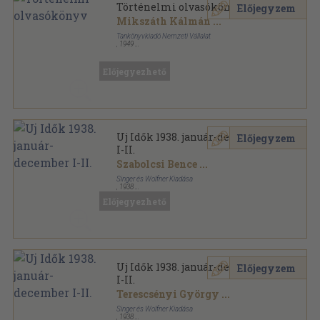
Történelmi olvasókönyv
Előjegyzem
Mikszáth Kálmán
...
Tankönyvkiadó Nemzeti Vállalat
,
1949
Könyvkötői kötés
,
174
oldal
Előjegyezhető
Uj Idők 1938. január-december
Előjegyzem
I-II.
Szabolcsi Bence
...
Singer és Wolfner Kiadása
,
1938
Könyvkötői kötés
,
1996
oldal
Előjegyezhető
Uj Idők sorozat
Uj Idők 1938. január-december
Előjegyzem
I-II.
Terescsényi György
...
Singer és Wolfner Kiadása
,
1938