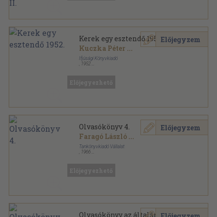
Kerek egy esztendő 1952.
Előjegyzem
Kuczka Péter
...
Ifjúsági Könyvkiadó
,
1952
Fűzött keménykötés
,
319
oldal
Kerek egy esztendő sorozat
Előjegyezhető
Olvasókönyv 4.
Előjegyzem
Faragó László
...
Tankönyvkiadó Vállalat
,
1966
Félvászon
,
207
oldal
Előjegyezhető
Olvasókönyv az általános
Előjegyzem