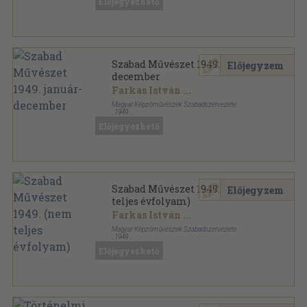
Előjegyezhető
Szabad Művészet sorozat
Szabad Művészet 1949. január-
Előjegyzem
december
Farkas István
...
Magyar Képzőművészek Szabadszervezete
,
1949
Könyvkötői kötés
,
508
oldal
Előjegyezhető
Szabad Művészet sorozat
Szabad Művészet 1949. (nem
Előjegyzem
teljes évfolyam)
Farkas István
...
Magyar Képzőművészek Szabadszervezete
,
1949
Fűzött papírkötés
,
431
oldal
Előjegyezhető
Szabad Művészet sorozat