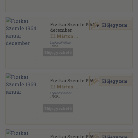
Fizikai Szemle 1964. január-
Előjegyzem
december
Ill Márton
...
Lapkiadó Vállalat
,
1964
Tűzött kötés
,
384
oldal
Előjegyezhető
Fizikai Szemle sorozat
Fizikai Szemle 1969. január
Előjegyzem
Ill Márton
...
Lapkiadó Vállalat
,
1969
Tűzött kötés
,
32
oldal
Fizikai Szemle sorozat
Előjegyezhető
Fizikai Szemle 1969. január-
Előjegyzem