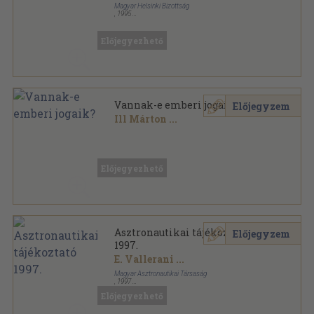
Magyar Helsinki Bizottság
,
1995
Ragasztott papírkötés
,
100
oldal
Előjegyezhető
Vannak-e emberi jogaik?
Előjegyzem
Ill Márton
...
Ragasztott papírkötés
,
384
oldal
Előjegyezhető
Asztronautikai tájékoztató
Előjegyzem
1997.
E. Vallerani
...
Magyar Asztronautikai Társaság
,
1997
Ragasztott papírkötés
,
121
oldal
Előjegyezhető
Asztronautikai tájékoztató sorozat