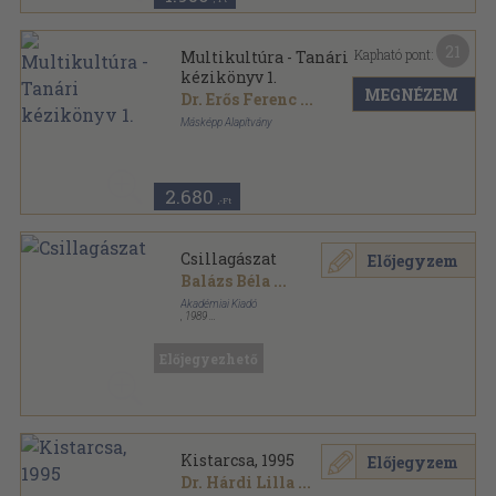
21
Kapható pont:
Multikultúra - Tanári
kézikönyv 1.
MEGNÉZEM
Dr. Erős Ferenc
...
Másképp Alapítvány
Tűzött kötés
,
73
oldal
Multikultúra sorozat
2.680
,-Ft
Csillagászat
Előjegyzem
Balázs Béla
...
Akadémiai Kiadó
,
1989
Fűzött keménykötés
,
867
oldal
Előjegyezhető
Kistarcsa, 1995
Előjegyzem
Dr. Hárdi Lilla
...