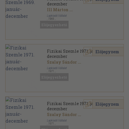
december
Ill Márton
...
Lapkiadó Vállalat
,
1969
Könyvkötői kötés
,
384
oldal
Előjegyezhető
Fizikai Szemle sorozat
Fizikai Szemle 1971. január-
Előjegyzem
december
Szalay Sándor
...
Lapkiadó Vállalat
,
1971
Tűzött kötés
,
384
oldal
Előjegyezhető
Fizikai Szemle sorozat
Fizikai Szemle 1971. január-
Előjegyzem
december
Szalay Sándor
...
Lapkiadó Vállalat
,
1971
Könyvkötői kötés
,
384
oldal