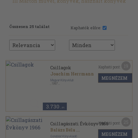
Ill Márton művei, könyvek, használt könyvek
Összesen 25 találat
Kaphatók előre:
19
Kapható pont:
Csillagok
Joachim Herrmann
MEGNÉZEM
Magyar Könyvklub
,
1997
Fűzött kemény papírkötés
,
287
oldal
Természetkalauz sorozat
3.730
,-Ft
25
Kapható pont:
Csillagászati Évkönyv 1966
Balázs Béla
...
MEGNÉZEM
Gondolat Könyvkiadó