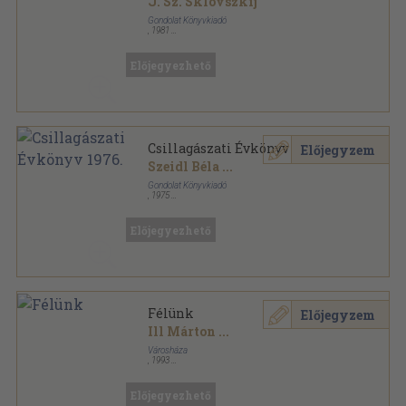
J. Sz. Sklovszkij
Gondolat Könyvkiadó
,
1981
Vászon
,
354
oldal
Előjegyezhető
Csillagászati Évkönyv 1976.
Előjegyzem
Szeidl Béla
...
Gondolat Könyvkiadó
,
1975
Ragasztott papírkötés
,
263
oldal
Csillagászati Évkönyv sorozat
Előjegyezhető
Félünk
Előjegyzem
Ill Márton
...
Városháza
,
1993
Ragasztott papírkötés
,
138
oldal
Előjegyezhető