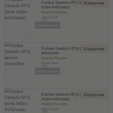
Fizikai Szemle 1972. (nem
Előjegyzem
teljes évfolyam)
Szalay Sándor
...
Lapkiadó Vállalat
,
1972
Tűzött kötés
,
351
oldal
Előjegyezhető
Fizikai Szemle sorozat
Fizikai Szemle 1974. január-
Előjegyzem
december
Szalay Sándor
...
Lapkiadó Vállalat
,
1974
Könyvkötői kötés
,
384
oldal
Előjegyezhető
Fizikai Szemle sorozat
Fizikai Szemle 1974. (nem
Előjegyzem
teljes évfolyam)
Szalay Sándor
...
Lapkiadó Vállalat
,
1974