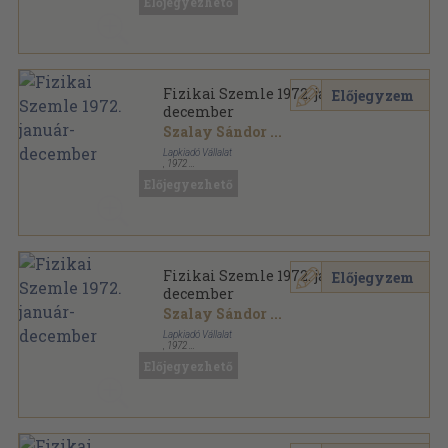
Előjegyezhető
Fizikai Szemle sorozat
Fizikai Szemle 1972. január-
Előjegyzem
december
Szalay Sándor
...
Lapkiadó Vállalat
,
1972
Könyvkötői kötés
,
384
oldal
Előjegyezhető
Fizikai Szemle sorozat
Fizikai Szemle 1972. január-
Előjegyzem
december
Szalay Sándor
...
Lapkiadó Vállalat
,
1972
Tűzött kötés
,
384
oldal
Előjegyezhető
Fizikai Szemle sorozat