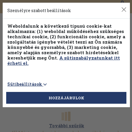
0
Toggle
Főmenü
Könyveink
navigation
Személyre szabott beállítások
Weboldalunk a következő típusú cookie-kat
alkalmazza: (1) weboldal működéséhez szükséges
technikai cookie, (2) funkcionális cookie, amely a
szolgáltatás igénybe vételét teszi az Ön számára
könnyebbé és gyorsabbá, (3) marketing cookie,
amely alapján személyre szabott hirdetésekkel
kereshetjük meg Önt.
A sütiszabályzatunkat itt
érheti el.
Sütibeállítások
HOZZÁJÁRULOK
További szűrők