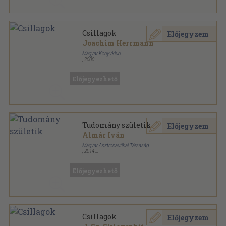
Csillagok
Előjegyzem
Joachim Herrmann
Magyar Könyvklub
,
2000
Fűzött kemény papírkötés
,
287
oldal
Természetkalauz sorozat
Előjegyezhető
Tudomány születik
Előjegyzem
Almár Iván
Magyar Asztronautikai Társaság
,
2014
Ragasztott papírkötés
,
240
oldal
Előjegyezhető
Csillagok
Előjegyzem