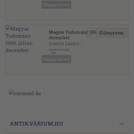
Tűzött kötés
,
353
oldal
Előjegyezhető
Fizikai Szemle sorozat
Magyar Tudomány 1966. július-
Előjegyzem
december
Somfai László
...
Akadémiai Kiadó
,
1966
Könyvkötői kötés
,
799
oldal
Előjegyezhető
Magyar Tudomány sorozat
ANTIKVÁRIUM.HU