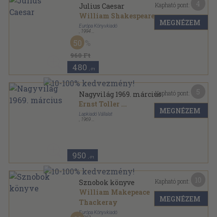
4
Kapható pont:
Julius Caesar
William Shakespeare
MEGNÉZEM
Európa Könyvkiadó
,
1994
Ragasztott papírkötés
,
147
oldal
50
960 Ft
480
,-Ft
5
Kapható pont:
Nagyvilág 1969. március
Ernst Toller
...
MEGNÉZEM
Lapkiadó Vállalat
,
1969
Fűzött papírkötés
,
150
oldal
Nagyvilág sorozat
950
,-Ft
10
Kapható pont:
Sznobok könyve
William Makepeace
MEGNÉZEM
Thackeray
Európa Könyvkiadó