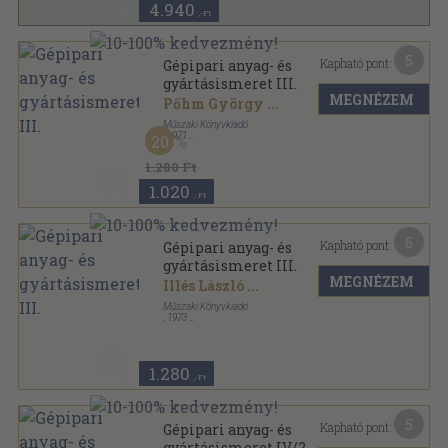
4.940
,-Ft
5
Kapható pont:
Gépipari anyag- és
gyártásismeret III.
MEGNÉZEM
Pőhm György
...
Műszaki Könyvkiadó
,
1971
20
Fűzött papírkötés
,
320
oldal
Ipari technikumi tankönyv sorozat
1.280 Ft
1.020
,-Ft
6
Kapható pont:
Gépipari anyag- és
gyártásismeret III.
MEGNÉZEM
Illés László
...
Műszaki Könyvkiadó
,
1973
Ragasztott papírkötés
,
320
oldal
Ipari szakközépiskolai tankönyv sorozat
1.280
,-Ft
5
Kapható pont:
Gépipari anyag- és
gyártásismeret IV/2.