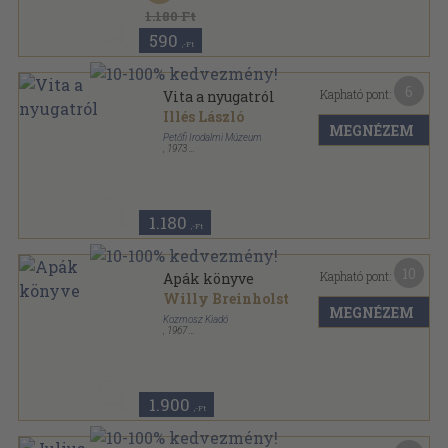
1.180 Ft
590
,-Ft
6
Kapható pont:
Vita a nyugatról
Illés László
MEGNÉZEM
Petőfi Irodalmi Múzeum
,
1973
Ragasztott papírkötés
,
278
oldal
Irodalmi Múzeum sorozat
1.180
,-Ft
10
Kapható pont:
Apák könyve
Willy Breinholst
MEGNÉZEM
Kozmosz Kiadó
,
1967
Fűzött kemény papírkötés
,
150
oldal
Kozmosz könyvek sorozat
1.900
,-Ft