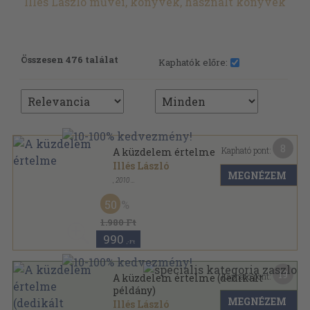
Illés László művei, könyvek, használt könyvek
Összesen 476 találat
Kaphatók előre:
8
Kapható pont:
A küzdelem értelme
Illés László
MEGNÉZEM
,
2010
Ragasztott papírkötés
,
290
oldal
Z-füzetek sorozat
50
1.980 Ft
990
,-Ft
19
Kapható pont:
A küzdelem értelme (dedikált
példány)
MEGNÉZEM
Illés László