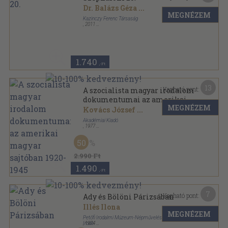
Dr. Balázs Géza
...
MEGNÉZEM
Kazinczy Ferenc Társaság
,
2011
Ragasztott papírkötés
,
584
oldal
Széphalom sorozat
1.740
,-Ft
13
Kapható pont:
A szocialista magyar irodalom
dokumentumai az amerikai
MEGNÉZEM
magyar sajtóban 1920-1945
Kovács József
...
Akadémiai Kiadó
,
1977
Vászon
,
438
oldal
Irodalom-szocializmus sorozat
50
2.990 Ft
1.490
,-Ft
7
Kapható pont:
Ady és Bölöni Párizsában
Illés Ilona
MEGNÉZEM
Petőfi Irodalmi Múzeum-Népművelési Propaganda
Iroda
,
1974