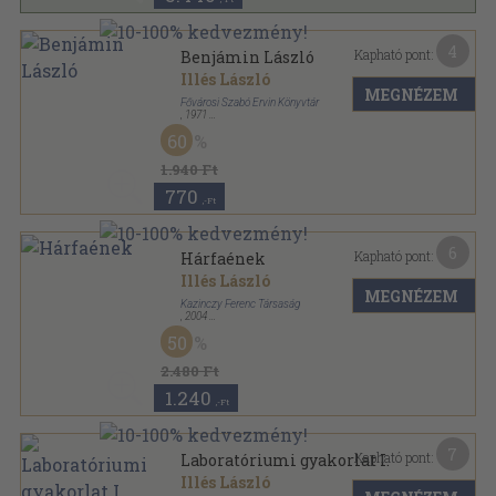
4
Kapható pont:
Benjámin László
Illés László
MEGNÉZEM
Fővárosi Szabó Ervin Könyvtár
,
1971
Tűzött kötés
,
41
oldal
60
Mai magyar költők sorozat
1.940 Ft
770
,-Ft
6
Kapható pont:
Hárfaének
Illés László
MEGNÉZEM
Kazinczy Ferenc Társaság
,
2004
Ragasztott papírkötés
,
160
oldal
50
2.480 Ft
1.240
,-Ft
7
Kapható pont:
Laboratóriumi gyakorlat I.
Illés László