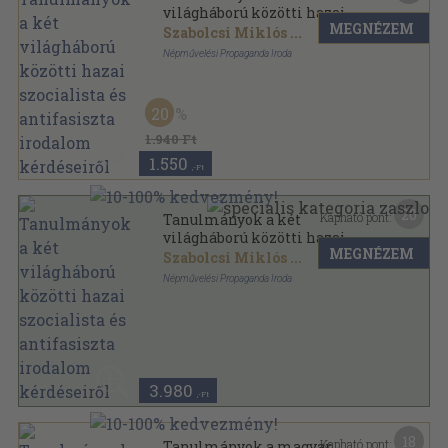
világháború közötti hazai
MEGNÉZEM
szocialista és antifasiszta
Szabolcsi Miklós
...
irodalom kérdéseiről
Népművelési Propaganda Iroda
Ragasztott papírkötés
,
196
oldal
A Petőfi Irodalmi Múzeum évkönyve sorozat
20
1.940 Ft
1.550
,-Ft
20
Kapható pont:
Tanulmányok a két
világháború közötti hazai
MEGNÉZEM
szocialista és antifasiszta
Szabolcsi Miklós
...
irodalom kérdéseiről
Népművelési Propaganda Iroda
(dedikált példány)
Ragasztott papírkötés
,
196
oldal
A Petőfi Irodalmi Múzeum évkönyve sorozat
3.980
,-Ft
18
Kapható pont:
Tanulmányok a magyar