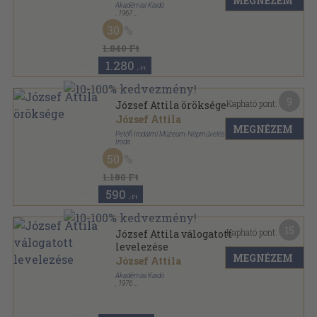
MEGNÉZEM
Akadémiai Kiadó
,
1967
Vászon
,
704
oldal
30
Irodalom-szocializmus sorozat
1.840 Ft
1.280
,-Ft
9
Kapható pont:
József Attila öröksége
József Attila
MEGNÉZEM
Petőfi Irodalmi Múzeum-Népművelési Propaganda
Iroda
Ragasztott papírkötés
,
130
oldal
50
Irodalmi múzeum sorozat
1.180 Ft
590
,-Ft
15
Kapható pont:
József Attila válogatott
levelezése
MEGNÉZEM
József Attila
Akadémiai Kiadó
,
1976
Vászon
,
530
oldal
Új Magyar Múzeum sorozat