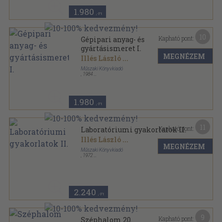
1.980
,-Ft
10
Kapható pont:
Gépipari anyag- és
gyártásismeret I.
MEGNÉZEM
Illés László
...
Műszaki Könyvkiadó
,
1984
Ragasztott papírkötés
,
513
oldal
Szakközépiskolai tankönyv sorozat
1.980
,-Ft
11
Kapható pont:
Laboratóriumi gyakorlatok II.
Illés László
...
MEGNÉZEM
Műszaki Könyvkiadó
,
1972
Ragasztott papírkötés
,
177
oldal
Ipari technikumi tankönyv sorozat
2.240
,-Ft
9
Kapható pont:
Széphalom 20.