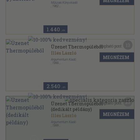
MEGNÉZEM
Műszaki Könyvkiadó
,
1962
Ragasztott papírkötés
,
131
oldal
Ipari technikumi tankönyv sorozat
1.440
,-Ft
13
Kapható pont:
Üzenet Thermopüléből
Illés László
MEGNÉZEM
Argumentum Kiadó
,
1999
Ragasztott papírkötés
,
278
oldal
2.540
,-Ft
25
Kapható pont:
Üzenet Thermopüléből
(dedikált példány)
MEGNÉZEM
Illés László
Argumentum Kiadó
,
1999
Ragasztott papírkötés
,
278
oldal