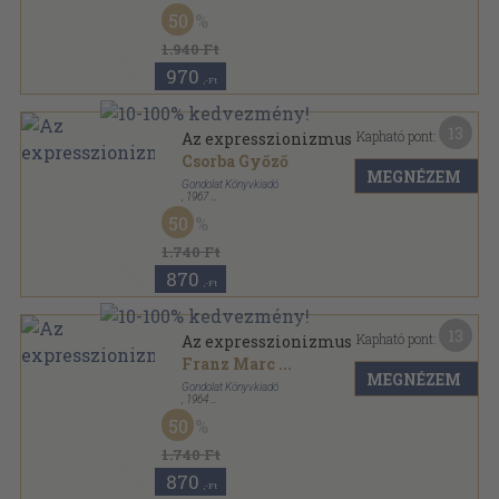
Vászon
,
330
oldal
50
Izmusok sorozat
1.940 Ft
970
,-Ft
13
Kapható pont:
Az expresszionizmus
Csorba Győző
MEGNÉZEM
Gondolat Könyvkiadó
,
1967
Vászon
,
317
oldal
50
Izmusok sorozat
1.740 Ft
870
,-Ft
13
Kapható pont:
Az expresszionizmus
Franz Marc
...
MEGNÉZEM
Gondolat Könyvkiadó
,
1964
Vászon
,
317
oldal
50
Izmusok sorozat
1.740 Ft
870
,-Ft