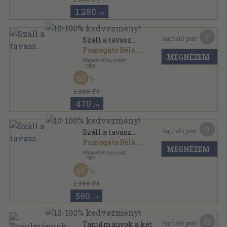
1.280
,-Ft
7
Kapható pont:
Száll a tavasz...
Pomogáts Béla
...
MEGNÉZEM
Magvető Könyvkiadó
,
1983
Vászon
,
309
oldal
60
Elvek és utak sorozat
1.180 Ft
470
,-Ft
9
Kapható pont:
Száll a tavasz...
Pomogáts Béla
...
MEGNÉZEM
Magvető Könyvkiadó
,
1984
Vászon
,
309
oldal
50
Elvek és utak sorozat
1.180 Ft
590
,-Ft
12
Kapható pont:
Tanulmányok a két