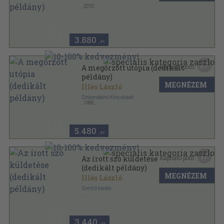
,
2010
Ragasztott papírkötés
,
290
oldal
Z-füzetek sorozat
3.880
,-Ft
27
Kapható pont:
A megőrzött utópia (dedikált
példány)
MEGNÉZEM
Illés László
Szépirodalmi Könyvkiadó
,
1988
Fűzött kemény papírkötés
,
364
oldal
5.480
,-Ft
17
Kapható pont:
Az írott szó küldetése
(dedikált példány)
MEGNÉZEM
Illés László
Szerzői kiadás
Ragasztott papírkötés
,
160
oldal
Válogatott tanulmányok és kritikák sorozat
3.440
,-Ft