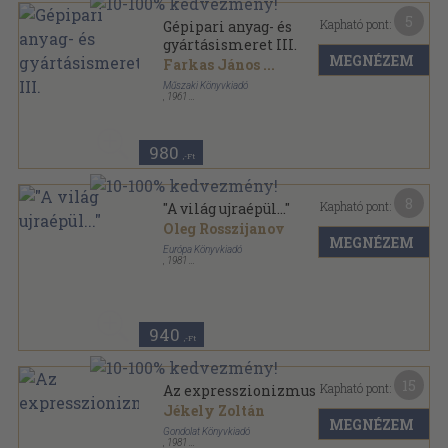
5
Kapható pont:
Gépipari anyag- és
gyártásismeret III.
MEGNÉZEM
Farkas János
...
Műszaki Könyvkiadó
,
1961
Fűzött papírkötés
,
412
oldal
Ipari technikumi tankönyv sorozat
980
,-Ft
8
Kapható pont:
"A világ ujraépül..."
Oleg Rosszijanov
MEGNÉZEM
Európa Könyvkiadó
,
1981
Ragasztott papírkötés
,
316
oldal
Modern könyvtár sorozat
940
,-Ft
15
Kapható pont:
Az expresszionizmus
Jékely Zoltán
MEGNÉZEM
Gondolat Könyvkiadó
,
1981