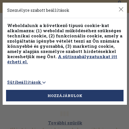
0
Toggle
Főmenü
Könyveink
navigation
Személyre szabott beállítások
Weboldalunk a következő típusú cookie-kat
alkalmazza: (1) weboldal működéséhez szükséges
technikai cookie, (2) funkcionális cookie, amely a
szolgáltatás igénybe vételét teszi az Ön számára
könnyebbé és gyorsabbá, (3) marketing cookie,
Válogasson több mint 1.000.000 kiadványunk közül
10-
amely alapján személyre szabott hirdetésekkel
100% kedvezménnyel!
kereshetjük meg Önt.
A sütiszabályzatunkat itt
érheti el.
Sütibeállítások
HOZZÁJÁRULOK
További szűrők