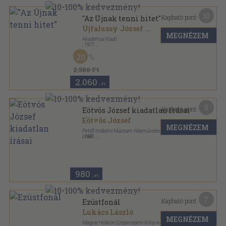
10
Kapható pont:
"Az Újnak tenni hitet"
Ujfalussy József
...
MEGNÉZEM
Akadémiai Kiadó
,
1977
Vászon
,
649
oldal
20
Irodalom-szocializmus sorozat
2.580 Ft
2.060
,-Ft
5
Kapható pont:
Eötvös József kiadatlan írásai
Eötvös József
MEGNÉZEM
Petőfi Irodalmi Múzeum-Népművelési Propaganda
Iroda
,
1971
Ragasztott papírkötés
,
169
oldal
Irodalmi múzeum sorozat
980
,-Ft
7
Kapható pont:
Ezüstfonál
Lukács László
MEGNÉZEM
Magyar Helikon-Szépirodalmi Könyvkiadó