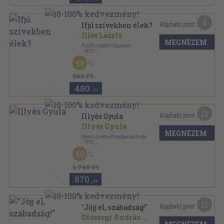
4
Kapható pont:
Ifjú szívekben élek?
Illés László
MEGNÉZEM
Petőfi Irodalmi Múzeum
,
1972
Ragasztott papírkötés
,
145
oldal
50
Irodalmi Múzeum sorozat
960 Ft
480
,-Ft
13
Kapható pont:
Illyés Gyula
Illyés Gyula
MEGNÉZEM
Népművelési Propaganda Iroda
,
1972
Ragasztott papírkötés
,
175
oldal
50
1.740 Ft
870
,-Ft
12
Kapható pont:
"Jöjj el, szabadság!"
Diószegi András
...