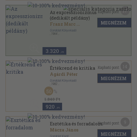
17
Kapható pont:
Az expresszionizmus
(dedikált példány)
MEGNÉZEM
Franz Marc
...
Gondolat Könyvkiadó
,
1964
Vászon
,
317
oldal
Izmusok sorozat
3.320
,-Ft
14
Kapható pont:
Értékrend és kritika
Agárdi Péter
MEGNÉZEM
Gondolat Könyvkiadó
,
1982
Vászon
,
419
oldal
50
1.840 Ft
920
,-Ft
9
Kapható pont:
Esztétika és forradalom
Mácza János
MEGNÉZEM
Gondolat Kiadó