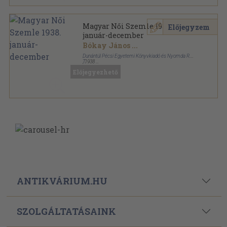
Magyar Női Szemle 1938.
Előjegyzem
január-december
Bókay János
...
Dunántúl Pécsi Egyetemi Könyvkiadó és Nyomda R.-
T.
,
1938
Félvászon
,
232
oldal
Előjegyezhető
Magyar Női Szemle sorozat
ANTIKVÁRIUM.HU
SZOLGÁLTATÁSAINK