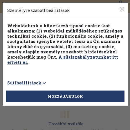
0
Toggle
Főmenü
Könyveink
navigation
Személyre szabott beállítások
Weboldalunk a következő típusú cookie-kat
alkalmazza: (1) weboldal működéséhez szükséges
technikai cookie, (2) funkcionális cookie, amely a
szolgáltatás igénybe vételét teszi az Ön számára
könnyebbé és gyorsabbá, (3) marketing cookie,
amely alapján személyre szabott hirdetésekkel
kereshetjük meg Önt.
A sütiszabályzatunkat itt
érheti el.
Sütibeállítások
HOZZÁJÁRULOK
További szűrők