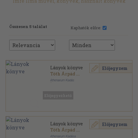
Imre Ilma művei, könyvek, használt könyvek
Összesen 5 találat
Kaphatók előre:
Lányok könyve
Előjegyzem
Tóth Árpád
...
Athenaeum Kiadás
Könyvkötői kötés
,
274
oldal
Előjegyezhető
Lányok könyve
Előjegyzem
Tóth Árpád
...
Athenaeum Kiadása