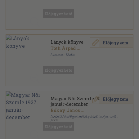
Félvászon
,
274
oldal
Előjegyezhető
Lányok könyve
Előjegyzem
Tóth Árpád
...
Athenaeum Kiadás
Félvászon
,
274
oldal
Előjegyezhető
Magyar Női Szemle 1937.
Előjegyzem
január-december
Bókay János
...
Dunántúl Pécsi Egyetemi Könyvkiadó és Nyomda R.-
T.
,
1937
Félvászon
,
298
oldal
Előjegyezhető
Magyar Női Szemle sorozat