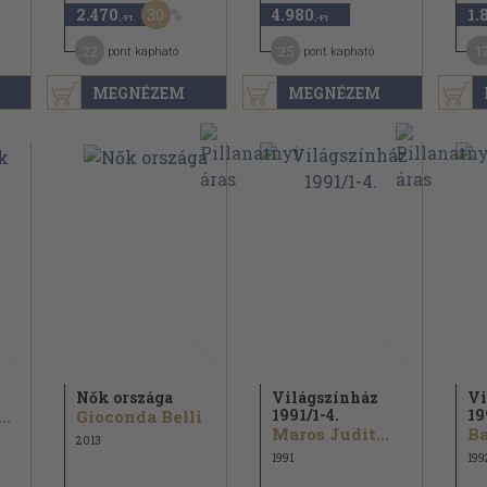
30
2.470
4.980
1.
,-Ft
,-Ft
22
25
1
pont kapható
pont kapható
MEGNÉZEM
MEGNÉZEM
Nők országa
Világszínház
Vi
1991/
1-4.
19
uro Pérez-Reverte
Gioconda Belli
Maros Judit...
Ba
2013
1991
199