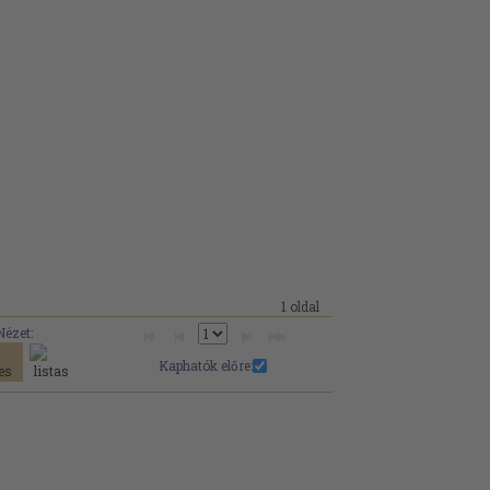
1 oldal
Nézet:
Kaphatók előre: