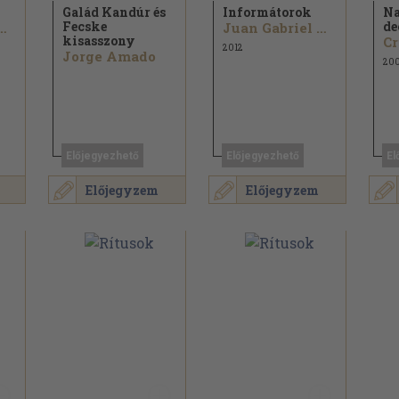
Galád Kandúr és
Informátorok
Na
Fecske
de
e Vila-Matas
Juan Gabriel Vásquez
kisasszony
2012
Jorge Amado
20
Előjegyezhető
Előjegyezhető
El
Előjegyzem
Előjegyzem