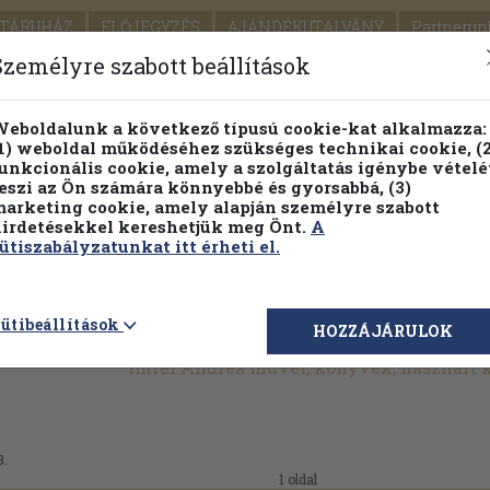
TÁRUHÁZ
ELŐJEGYZÉS
AJÁNDÉKUTALVÁNY
Partnerün
SZÁLLÍTÁS
SEGÍTSÉG
Személyre szabott beállítások
1.
Részletes kereső
Témaköri fa
eboldalunk a következő típusú cookie-kat alkalmazza:
1) weboldal működéséhez szükséges technikai cookie, (2
KIADV
unkcionális cookie, amely a szolgáltatás igénybe vételé
LEGNA
eszi az Ön számára könnyebbé és gyorsabbá, (3)
arketing cookie, amely alapján személyre szabott
PILLANATNYI ÁRAINK
FENNTARTHATÓ OLVASMÁN
irdetésekkel kereshetjük meg Önt.
A
ütiszabályzatunkat itt érheti el.
ütibeállítások
HOZZÁJÁRULOK
Imrei Andrea művei, könyvek, használt
8.
1 oldal