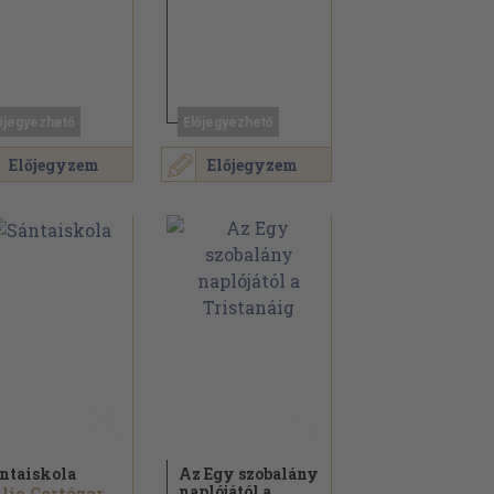
őjegyezhető
Előjegyezhető
Előjegyzem
Előjegyzem
ntaiskola
Az Egy szobalány
naplójától a
lio Cortázar