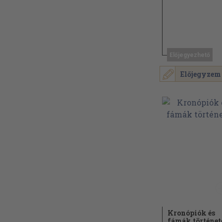
Előjegyezhető
Előjegyzem
Kronópiók és
fámák történet