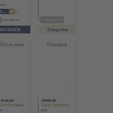
0 Ft
50
0
,-Ft
Előjegyezhető
pont kapható
MEGNÉZEM
Előjegyzem
t és most
Játékok
lio Cortázar
Julio Cortázar
06
2005