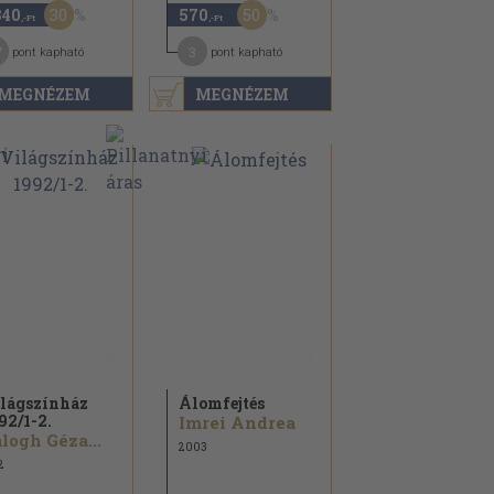
30
50
840
570
,-Ft
,-Ft
7
3
pont kapható
pont kapható
MEGNÉZEM
MEGNÉZEM
lágszínház
Álomfejtés
92/
1-2.
Imrei Andrea
logh Géza...
2003
2