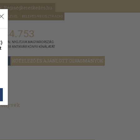
k: Régiségkereskedés.hu
A kosaram
HÍRLEVÉL
BELÉPÉS/REGISZTRÁCIÓ
MÉG
0
5000
Ft
144.753
)
ÁNNYAL NYÚJTJUK MAGYARORSZÁG
t
GYOBB ANTIKVÁR KÖNYV-KÍNÁLATÁT
YOK
KÖTELEZŐ ÉS AJÁNLOTT OLVASMÁNYOK
 könyvek