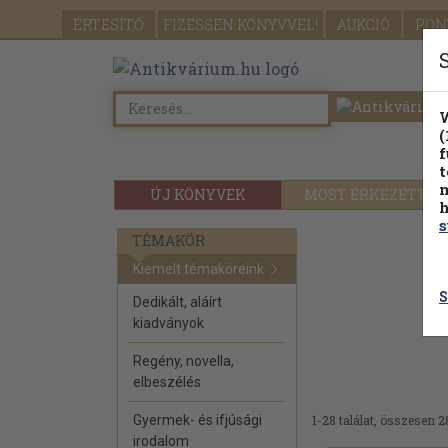
ÉRTESÍTŐ
FIZESSEN
KÖNYVVEL!
AUKCIÓ
PON
W
(
f
t
m
ÚJ KÖNYVEK
MOST ÉRKEZETT
h
s
TÉMAKÖR
Kiemelt témaköreink
S
Dedikált, aláírt
kiadványok
Regény, novella,
elbeszélés
Gyermek- és ifjúsági
1-28 találat, összesen 2
irodalom