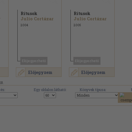
Rítusok
Rítusok
r
Julio Cortázar
Julio Cortázar
2004
2005
Előjegyezhető
Előjegyezhető
Előjegyzem
Előjegyzem
28.
és:
Egy oldalon látható:
Könyvek típusa: