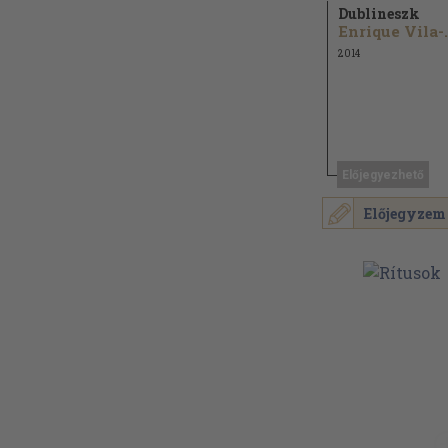
Dublineszk
Enriqu
2014
Előjegyezhető
Előjegyzem