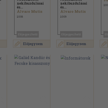
nekibuzdulásai
nekibuzdulásai
r
20
és...
és...
Álvaro Mutis
Álvaro Mutis
2008
2009
Előjegyezhető
Előjegyezhető
El
Előjegyzem
Előjegyzem