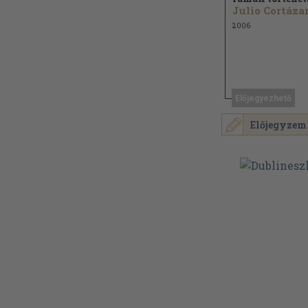
Julio Cortáza
2006
Előjegyezhető
Előjegyzem