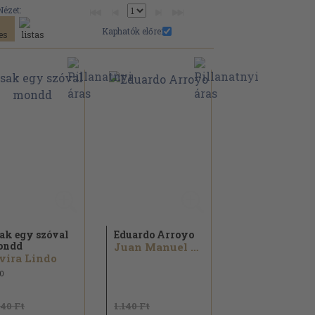
Nézet:
Kaphatók előre:
ak egy szóval
Eduardo Arroyo
ondd
Juan Manuel Bonet...
vira Lindo
0
640 Ft
1.140 Ft