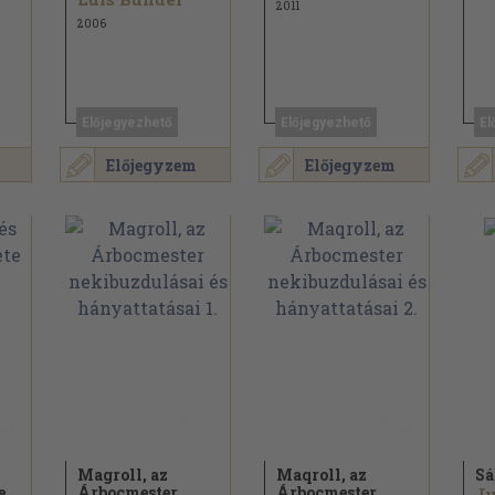
2011
2006
Előjegyezhető
Előjegyezhető
El
Előjegyzem
Előjegyzem
Magroll, az
Maqroll, az
Sá
e
Árbocmester
Árbocmester
Ju