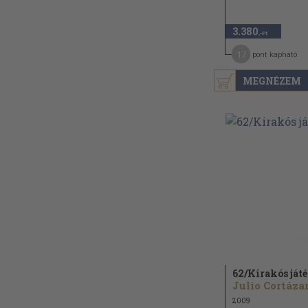
3.380
,-Ft
17
pont kapható
MEGNÉZEM
62/
Kirakós ját
Julio Cortáza
2009