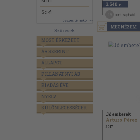
Krimi
3.540
,-Ft
Sci-fi
18
pont kapható
összes témakör >>
MEGNÉZEM
Szűrések
MOST ÉRKEZETT
ÁR SZERINT
ÁLLAPOT
PILLANATNYI ÁR
KIADÁS ÉVE
NYELV
KÜLÖNLEGESSÉGEK
Jó emberek
Art
2017