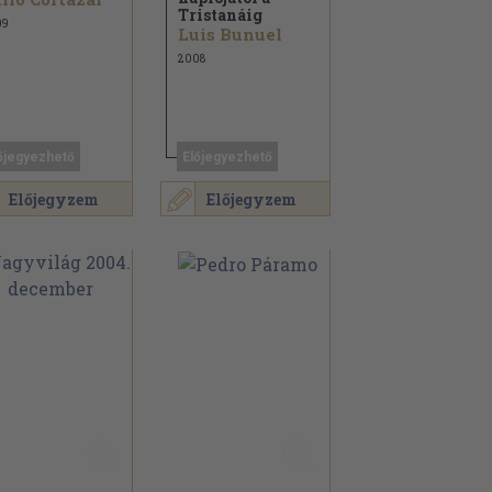
Tristanáig
09
Luis Bunuel
2008
őjegyezhető
Előjegyezhető
Előjegyzem
Előjegyzem