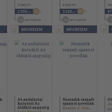
2.940 Ft
6.480 Ft
94
30
50
2.050
3.240
47
,-Ft
,-Ft
18
16
4
pont kapható
pont kapható
MEGNÉZEM
MEGNÉZEM
ék
Az andalúziai
Huszadik századi
It
kutyától Az
spanyol novellák
r
Ju
öldöklő angyalig
Ramón J. Sender...
20
Luis Bunuel