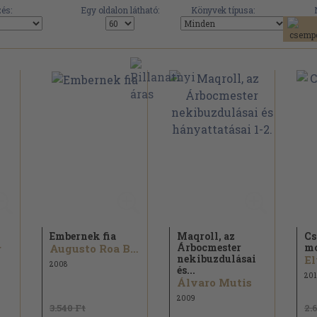
és:
Egy oldalon látható:
Könyvek típusa:
Embernek fia
Maqroll, az
Cs
Árbocmester
m
r
Augusto Roa Bastos
nekibuzdulásai
El
2008
és...
201
Álvaro Mutis
2009
3.540 Ft
2.