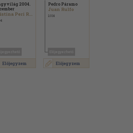
gyvilág 2004.
Pedro Páramo
cember
Juan Rulfo
Cristina Peri Rossi...
2014
04
őjegyezhető
Előjegyezhető
Előjegyzem
Előjegyzem