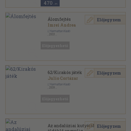
470
,-Ft
Álomfejtés
Előjegyzem
Imrei Andrea
L'Harmattan Kiadó
,
2003
Ragasztott papírkötés
,
252
oldal
Előjegyezhető
62/Kirakós játék
Előjegyzem
Julio Cortázar
L'Harmattan Kiadó
,
2009
Ragasztott papírkötés
,
257
oldal
Julio Cortázar-életműsorozat sorozat
Előjegyezhető
Az andalúziai kutyától Az
Előjegyzem
öldöklő angyalig