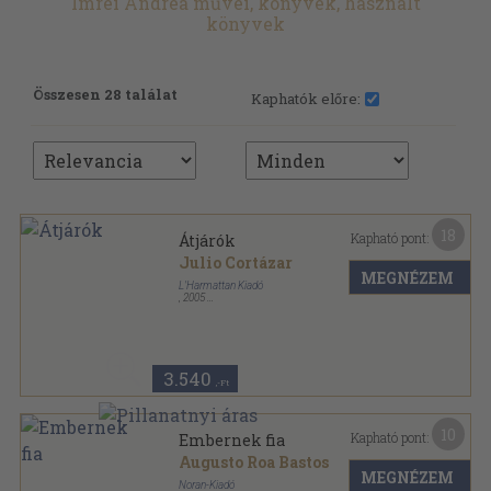
Imrei Andrea művei, könyvek, használt
könyvek
Összesen 28 találat
Kaphatók előre:
18
Kapható pont:
Átjárók
Julio Cortázar
MEGNÉZEM
L'Harmattan Kiadó
,
2005
Ragasztott papírkötés
,
291
oldal
Julio Cortázar-életműsorozat sorozat
3.540
,-Ft
10
Kapható pont:
Embernek fia
Augusto Roa Bastos
MEGNÉZEM
Noran-Kiadó