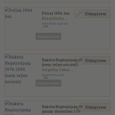
Polisz 1994. ősz
Előjegyzem
Rózsa Endre
...
Kráter Műhely Egyesület
,
1994
Ragasztott papírkötés
,
96
oldal
Polisz sorozat
Előjegyezhető
Rakéta Regényújság 1976-1990.
Előjegyzem
(nem teljes sorozat)
Szigethy Gábor
...
Magvető Könyvkiadó
,
1990
Tűzött kötés
,
34896
oldal
Előjegyezhető
Rakéta Regényújság sorozat
Rakéta Regényújság 1980.
Előjegyzem
január-december I-IV.