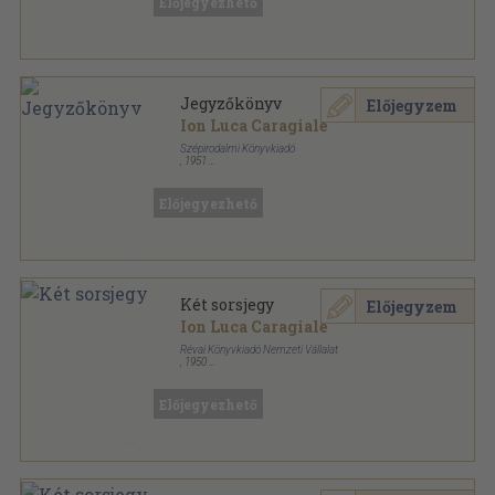
Előjegyezhető
Jegyzőkönyv
Előjegyzem
Ion Luca Caragiale
Szépirodalmi Könyvkiadó
,
1951
Fűzött papírkötés
,
192
oldal
Előjegyezhető
Két sorsjegy
Előjegyzem
Ion Luca Caragiale
Révai Könyvkiadó Nemzeti Vállalat
,
1950
Varrott papírkötés
,
171
oldal
Előjegyezhető