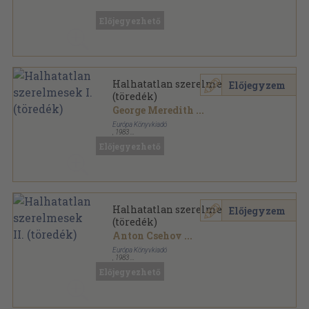
Fűzött papírkötés
,
496
oldal
Bajor Andor válogatott munkái sorozat
Előjegyezhető
Halhatatlan szerelmesek I.
Előjegyzem
(töredék)
George Meredith
...
Európa Könyvkiadó
,
1983
Vászon
,
335
oldal
Előjegyezhető
A világirodalom remekei sorozat
Halhatatlan szerelmesek II.
Előjegyzem
(töredék)
Anton Csehov
...
Európa Könyvkiadó
,
1983
Vászon
,
333
oldal
Előjegyezhető
A világirodalom remekei sorozat