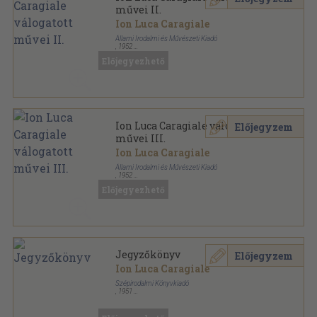
művei II.
Ion Luca Caragiale
Állami Irodalmi és Művészeti Kiadó
,
1952
Fűzött papírkötés
,
208
oldal
Előjegyezhető
Haladó hagyományaink sorozat
Ion Luca Caragiale válogatott
Előjegyzem
művei III.
Ion Luca Caragiale
Állami Irodalmi és Művészeti Kiadó
,
1952
Fűzött papírkötés
,
180
oldal
Előjegyezhető
Haladó hagyományaink sorozat
Jegyzőkönyv
Előjegyzem
Ion Luca Caragiale
Szépirodalmi Könyvkiadó
,
1951
Fűzött kemény papírkötés
,
192
oldal