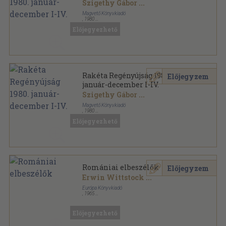
Szigethy Gábor
...
Magvető Könyvkiadó
,
1980
Könyvkötői vászonkötés
,
2491
oldal
Előjegyezhető
Rakéta Regényújság sorozat
Rakéta Regényújság 1980.
Előjegyzem
január-december I-IV.
Szigethy Gábor
...
Magvető Könyvkiadó
,
1980
Könyvkötői kötés
,
2385
oldal
Előjegyezhető
Rakéta Regényújság sorozat
Romániai elbeszélők
Előjegyzem
Erwin Wittstock
...
Európa Könyvkiadó
,
1965
Könyvkötői kötés
,
697
oldal
Előjegyezhető