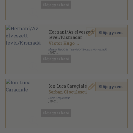
Előjegyezhető
Hernani/Az elveszett
Előjegyzem
levél/Kismadár
Victor Hugo
...
Magyar Rádió és Televízió-Táncsics Könyvkiadó
,
1957
Fűzött papírkötés
,
279
oldal
Előjegyezhető
Rádiószínház sorozat
Ion Luca Caragiale
Előjegyzem
Serban Cioculescu
Dacia Könyvkiadó
,
1972
Fűzött papírkötés
,
160
oldal
Kismonográfiák sorozat
Előjegyezhető