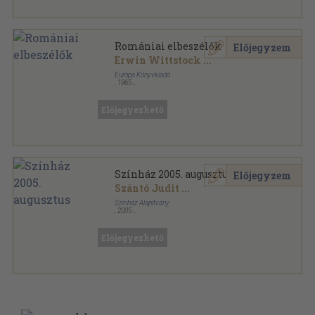
Romániai elbeszélők
Előjegyzem
Erwin Wittstock
...
Európa Könyvkiadó
,
1965
Vászon
,
697
oldal
Dekameron sorozat sorozat
Előjegyezhető
Színház 2005. augusztus
Előjegyzem
Szántó Judit
...
Színház Alapítvány
,
2005
Tűzött kötés
,
48
oldal
Színház sorozat
Előjegyezhető