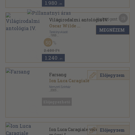
1.980
,-Ft
19
Kapható pont:
Világirodalmi antológia IV.
Oscar Wilde
...
MEGNÉZEM
Tankönyvkiadó
,
1956
Félvászon
,
1006
oldal
50
Világirodalmi antológia sorozat
2.480 Ft
1.240
,-Ft
Farsang
Előjegyzem
Ion Luca Caragiale
Nemzeti Színház
,
2005
Ragasztott papírkötés
,
91
oldal
Színműtár sorozat
Előjegyezhető
Ion Luca Caragiale válogatott
Előjegyzem
művei I.