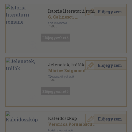
Istoria literaturii romane
Előjegyzem
G. Calinescu
...
Editura Minerva
,
1983
Vászon
,
486
oldal
Előjegyezhető
Jelenetek, tréfák
Előjegyzem
Móricz Zsigmond
...
Táncsics Könyvkiadó
,
1960
Tűzött kötés
,
104
oldal
Előjegyezhető
Kaleidoszkóp
Előjegyzem
Veronica Porumbacu
...
Irodalmi Könyvkiadó