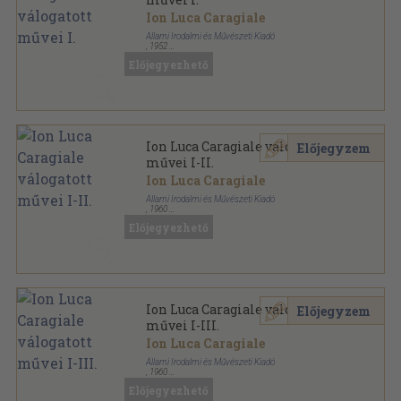
Ion Luca Caragiale
Állami Irodalmi és Művészeti Kiadó
,
1952
Fűzött papírkötés
,
273
oldal
Előjegyezhető
Haladó hagyományaink sorozat
Ion Luca Caragiale válogatott
Előjegyzem
művei I-II.
Ion Luca Caragiale
Állami Irodalmi és Művészeti Kiadó
,
1960
Vászon
,
385
oldal
Előjegyezhető
Ion Luca Caragiale válogatott
Előjegyzem
művei I-III.
Ion Luca Caragiale
Állami Irodalmi és Művészeti Kiadó
,
1960
Fűzött papírkötés
,
787
oldal
Előjegyezhető