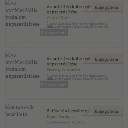
Az antiklerikális irodalom
Előjegyzem
népszerűsítése
André Gide
...
Országos Széchényi Könyvtár Könyvtártudományi és
Módszertani Központ-Fővárosi Szabó Ervin Könyvtár
,
1961
Fűzött papírkötés
,
151
oldal
Előjegyezhető
Az antiklerikális irodalom
Előjegyzem
népszerűsítése
Ecsedy Andorné
...
Országos Széchényi Könyvtár Könyvtártudományi és
Módszertani Központ-Fővárosi Szabó Ervin Könyvtár
,
1961
Könyvkötői kötés
,
151
oldal
Előjegyezhető
Betűvetők becsülete
Előjegyzem
Bajor Andor
...
Gloria Kiadó-Kriterion Könyvkiadó