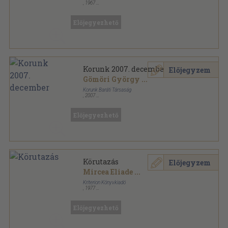
,
1967
Félvászon
,
292
oldal
Előjegyezhető
Korunk 2007. december
Előjegyzem
Gömöri György
...
Korunk Baráti Társaság
,
2007
Ragasztott papírkötés
,
128
oldal
Korunk sorozat
Előjegyezhető
Körutazás
Előjegyzem
Mircea Eliade
...
Kriterion Könyvkiadó
,
1977
Fűzött kemény papírkötés
,
324
oldal
Előjegyezhető