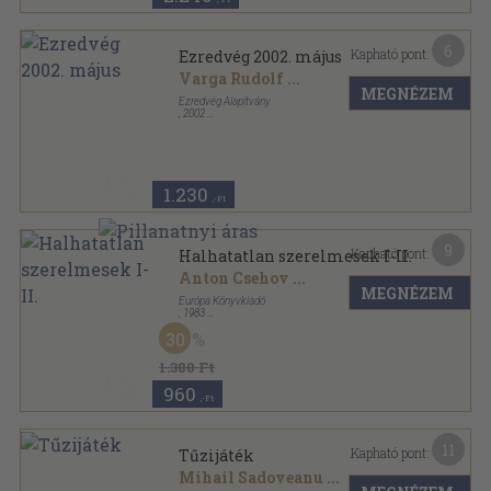
6
Kapható pont:
Ezredvég 2002. május
Varga Rudolf
...
MEGNÉZEM
Ezredvég Alapítvány
,
2002
Ragasztott papírkötés
,
92
oldal
Ezredvég sorozat
1.230
,-Ft
9
Kapható pont:
Halhatatlan szerelmesek I-II.
Anton Csehov
...
MEGNÉZEM
Európa Könyvkiadó
,
1983
Vászon
,
668
oldal
30
A világirodalom remekei sorozat
1.380 Ft
960
,-Ft
11
Kapható pont:
Tűzijáték
Mihail Sadoveanu
...