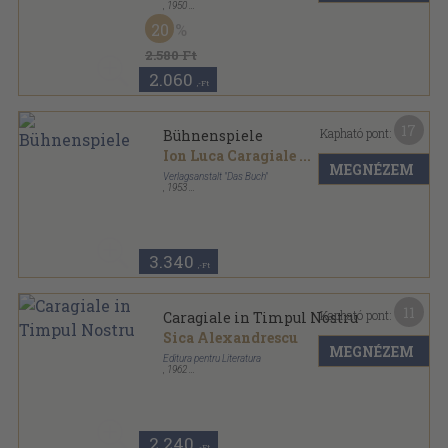
,
1950
Félvászon
,
171
oldal
20
2.580 Ft
2.060
,-Ft
17
Kapható pont:
Bühnenspiele
Ion Luca Caragiale
...
MEGNÉZEM
Verlagsanstalt "Das Buch"
,
1953
Vászon
,
285
oldal
3.340
,-Ft
11
Kapható pont:
Caragiale in Timpul Nostru
Sica Alexandrescu
MEGNÉZEM
Editura pentru Literatura
,
1962
Varrott papírkötés
,
148
oldal
2.240
,-Ft