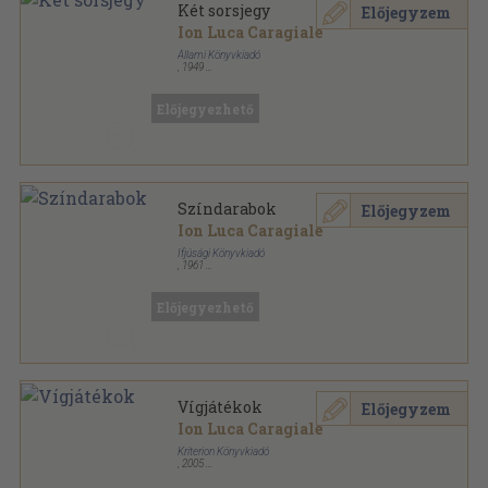
Két sorsjegy
Előjegyzem
Ion Luca Caragiale
Állami Könyvkiadó
,
1949
Fűzött papírkötés
,
173
oldal
Előjegyezhető
Színdarabok
Előjegyzem
Ion Luca Caragiale
Ifjúsági Könyvkiadó
,
1961
Fűzött papírkötés
,
225
oldal
Tanulók könyvtára sorozat
Előjegyezhető
Vígjátékok
Előjegyzem
Ion Luca Caragiale
Kriterion Könyvkiadó
,
2005
Varrott keménykötés
,
259
oldal