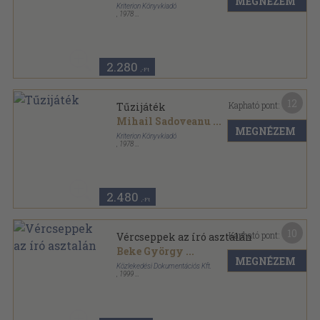
MEGNÉZEM
Kriterion Könyvkiadó
,
1978
Tűzött kötés
,
318
oldal
2.280
,-Ft
12
Kapható pont:
Tűzijáték
Mihail Sadoveanu
...
MEGNÉZEM
Kriterion Könyvkiadó
,
1978
Fűzött kemény papírkötés
,
318
oldal
2.480
,-Ft
10
Kapható pont:
Vércseppek az író asztalán
Beke György
...
MEGNÉZEM
Közlekedési Dokumentációs Kft.
,
1999
Ragasztott papírkötés
,
284
oldal