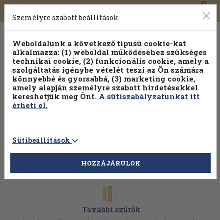
0
Toggle
Főmenü
Könyveink
navigation
Személyre szabott beállítások
Weboldalunk a következő típusú cookie-kat
alkalmazza: (1) weboldal működéséhez szükséges
technikai cookie, (2) funkcionális cookie, amely a
szolgáltatás igénybe vételét teszi az Ön számára
könnyebbé és gyorsabbá, (3) marketing cookie,
amely alapján személyre szabott hirdetésekkel
kereshetjük meg Önt.
A sütiszabályzatunkat itt
érheti el.
Sütibeállítások
HOZZÁJÁRULOK
További szűrők