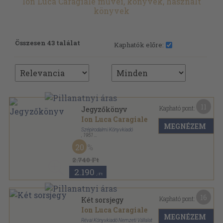
Ion Luca Caragiale művei, könyvek, használt
könyvek
Összesen 43 találat
Kaphatók előre:
11
Kapható pont:
Jegyzőkönyv
Ion Luca Caragiale
MEGNÉZEM
Szépirodalmi Könyvkiadó
,
1951
Könyvkötői kötés
,
192
oldal
20
2.740 Ft
2.190
,-Ft
16
Kapható pont:
Két sorsjegy
Ion Luca Caragiale
MEGNÉZEM
Révai Könyvkiadó Nemzeti Vállalat