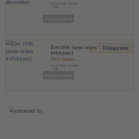
Szent István Társulat
,
1936
Aranyozott kiadói egész vászonkötés
,
1428
oldal
Élet sorozat
Előjegyezhető
Élet 1936. (nem teljes
Előjegyzem
évfolyam)
Tóth Dénes
...
Szent István Társulat
,
1936
Aranyozott kiadói egész vászonkötés
,
1269
oldal
Előjegyezhető
Élet sorozat