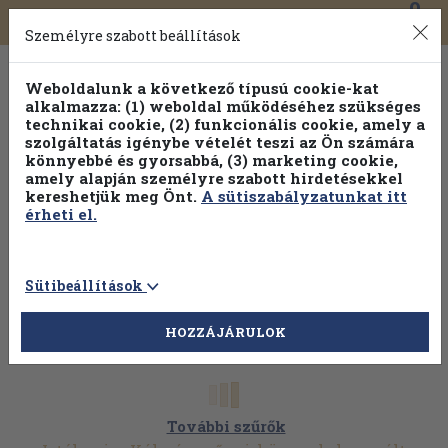
0
Toggle
Főmenü
Könyveink
navigation
Személyre szabott beállítások
Weboldalunk a következő típusú cookie-kat
alkalmazza: (1) weboldal működéséhez szükséges
technikai cookie, (2) funkcionális cookie, amely a
szolgáltatás igénybe vételét teszi az Ön számára
könnyebbé és gyorsabbá, (3) marketing cookie,
amely alapján személyre szabott hirdetésekkel
kereshetjük meg Önt.
A sütiszabályzatunkat itt
érheti el.
Sütibeállítások
HOZZÁJÁRULOK
További szűrők