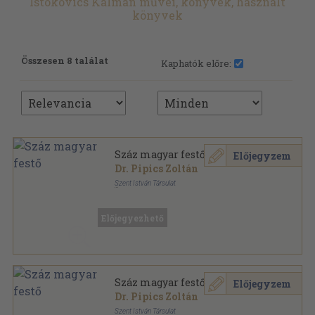
Istókovics Kálmán művei, könyvek, használt
könyvek
Összesen 8 találat
Kaphatók előre:
Száz magyar festő
Előjegyzem
Dr. Pipics Zoltán
Szent István Társulat
Könyvkötői kötés
,
221
oldal
Előjegyezhető
Száz magyar festő
Előjegyzem
Dr. Pipics Zoltán
Szent István Társulat