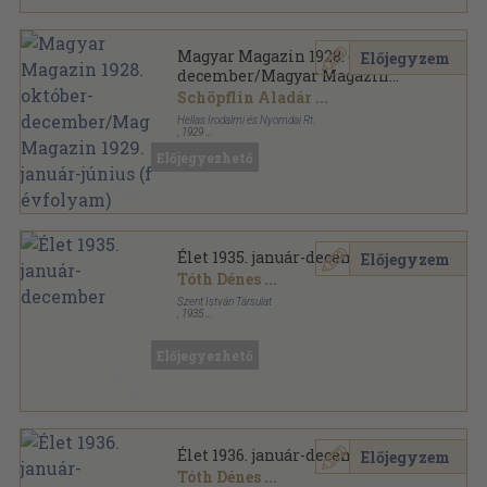
Magyar Magazin 1928. október-
Előjegyzem
december/Magyar Magazin
1929. január-június (fél
Schöpflin Aladár
...
évfolyam)
Hellas Irodalmi és Nyomdai Rt.
,
1929
Könyvkötői kötés
,
800
oldal
Előjegyezhető
Magyar Magazin sorozat
Élet 1935. január-december
Előjegyzem
Tóth Dénes
...
Szent István Társulat
,
1935
Könyvkötői vászonkötés
,
1094
oldal
Élet sorozat
Előjegyezhető
Élet 1936. január-december
Előjegyzem
Tóth Dénes
...