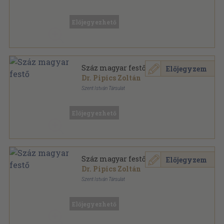
Könyvkötői papírkötés
,
221
oldal
Előjegyezhető
Száz magyar festő
Előjegyzem
Dr. Pipics Zoltán
Szent István Társulat
Könyvkötői vászonkötés
,
221
oldal
Előjegyezhető
Száz magyar festő
Előjegyzem
Dr. Pipics Zoltán
Szent István Társulat
Varrott papírkötés
,
221
oldal
Előjegyezhető