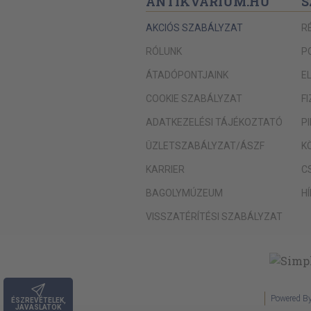
ANTIKVÁRIUM.HU
S
AKCIÓS SZABÁLYZAT
R
RÓLUNK
P
ÁTADÓPONTJAINK
E
COOKIE SZABÁLYZAT
F
ADATKEZELÉSI TÁJÉKOZTATÓ
P
ÜZLETSZABÁLYZAT/ÁSZF
K
KARRIER
C
BAGOLYMÚZEUM
H
VISSZATÉRÍTÉSI SZABÁLYZAT
Powered B
ÉSZREVÉTELEK,
JAVASLATOK