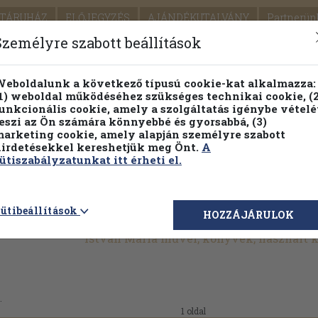
TÁRUHÁZ
ELŐJEGYZÉS
AJÁNDÉKUTALVÁNY
Partnerün
SZÁLLÍTÁS
SEGÍTSÉG
Személyre szabott beállítások
1.
Részletes kereső
Témaköri fa
eboldalunk a következő típusú cookie-kat alkalmazza:
1) weboldal működéséhez szükséges technikai cookie, (2
KIADV
unkcionális cookie, amely a szolgáltatás igénybe vételé
LEGNA
eszi az Ön számára könnyebbé és gyorsabbá, (3)
arketing cookie, amely alapján személyre szabott
PILLANATNYI ÁRAINK
FENNTARTHATÓ OLVASMÁN
irdetésekkel kereshetjük meg Önt.
A
ütiszabályzatunkat itt érheti el.
ütibeállítások
HOZZÁJÁRULOK
István Mária művei, könyvek, használt
.
1 oldal