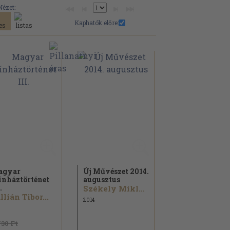
Nézet:
Kaphatók előre:
agyar
Új Művészet 2014.
ínháztörténet
augusztus
.
Székely Miklós...
llián Tibor...
2014
730 Ft