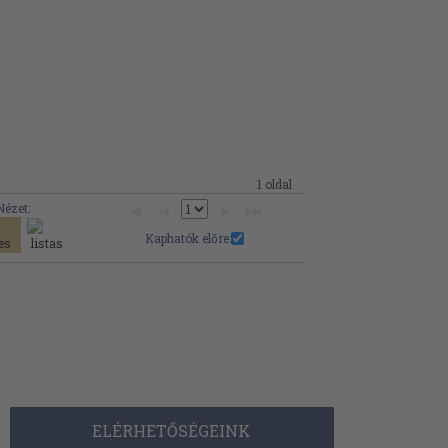
1 oldal
Nézet:
Kaphatók előre:
ELÉRHETŐSÉGEINK