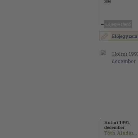
1996
Előjegyezhető
Előjegyzem
Holmi 1991.
december
Tóth Aladár...