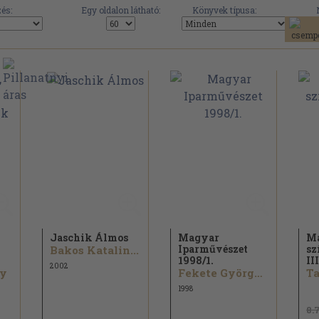
és:
Egy oldalon látható:
Könyvek típusa:
Jaschik Álmos
Magyar
M
Iparművészet
sz
Bakos Katalin...
1998/
1.
III
2002
ly
Fekete György...
Ta
1998
8.