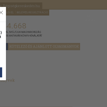
k: Régiségkereskedés.hu
A kosaram
HÍRLEVÉL
BELÉPÉS/REGISZTRÁCIÓ
MÉG
0
5000
Ft
144.668
)
ÁNNYAL NYÚJTJUK MAGYARORSZÁG
t
GYOBB ANTIKVÁR KÖNYV-KÍNÁLATÁT
YOK
KÖTELEZŐ ÉS AJÁNLOTT OLVASMÁNYOK
 könyvek