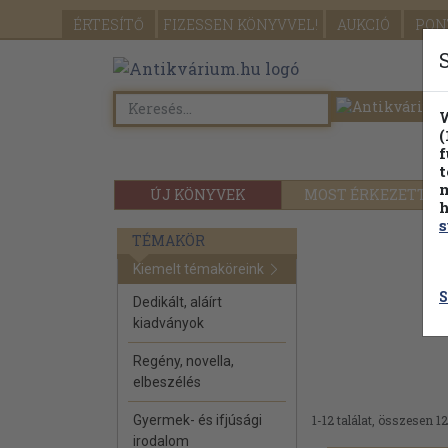
ÉRTESÍTŐ
FIZESSEN
KÖNYVVEL!
AUKCIÓ
PON
W
(
f
t
m
ÚJ KÖNYVEK
MOST ÉRKEZETT
h
s
TÉMAKÖR
Kiemelt témaköreink
S
Dedikált, aláírt
kiadványok
Regény, novella,
elbeszélés
Gyermek- és ifjúsági
1-12 találat, összesen 12
irodalom