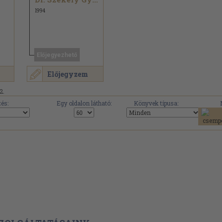
1994
Előjegyezhető
Előjegyzem
2.
és:
Egy oldalon látható:
Könyvek típusa: