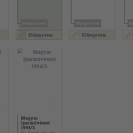
Előjegyezhető
Előjegyezhető
El
Előjegyzem
Előjegyzem
Magyar
Iparművészet
1994/
3.
Dr. Székely György...