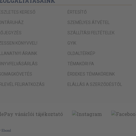
ZOLGÁLTATÁSAINK
ÉSZLETES KERESŐ
ÉRTESÍTŐ
ONTÁRUHÁZ
SZEMÉLYES ÁTVÉTEL
LŐJEGYZÉS
SZÁLLÍTÁSI FELTÉTELEK
IZESSEN KÖNYVVEL!
GYIK
ILLANATNYI ÁRAINK
OLDALTÉRKÉP
ÖNYVFELVÁSÁRLÁS
TÉMAKÖRI FA
SOMAGKÖVETÉS
ÉRDEKES TÉMAKÖREINK
ÍRLEVÉL FELIRATKOZÁS
ELÁLLÁS A SZERZŐDÉSTŐL
y
Ebond