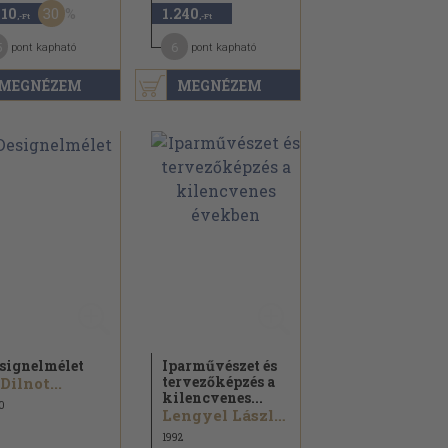
30
110
1.240
,-Ft
,-Ft
5
6
pont kapható
pont kapható
MEGNÉZEM
MEGNÉZEM
signelmélet
Iparművészet és
tervezőképzés a
 Dilnot...
kilencvenes...
0
Lengyel László...
1992