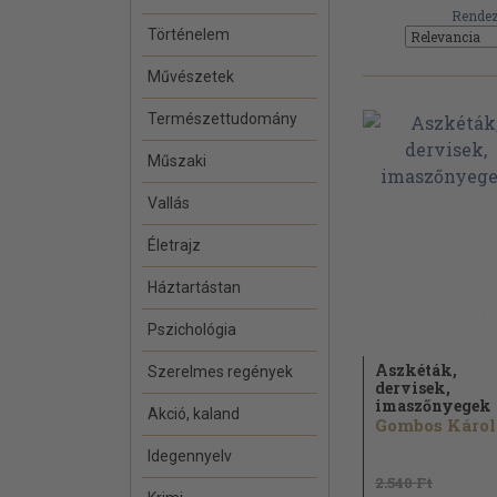
Rendez
Történelem
Művészetek
Természettudomány
Műszaki
Vallás
Életrajz
Háztartástan
Pszichológia
Aszkéták,
Szerelmes regények
dervisek,
imaszőnyegek
Akció, kaland
Gombos Káro
Idegennyelv
2.540 Ft