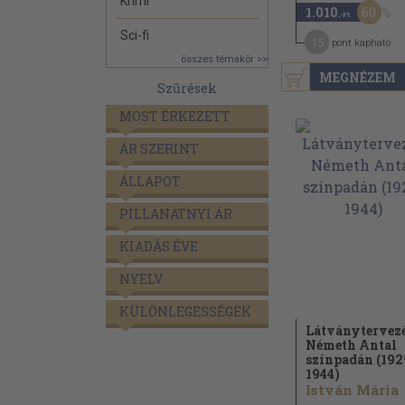
Krimi
60
1.010
,-Ft
Sci-fi
15
pont kapható
összes témakör >>
MEGNÉZEM
Szűrések
MOST ÉRKEZETT
ÁR SZERINT
ÁLLAPOT
PILLANATNYI ÁR
KIADÁS ÉVE
NYELV
KÜLÖNLEGESSÉGEK
Látványtervez
Németh Antal
színpadán (192
1944)
István Mária