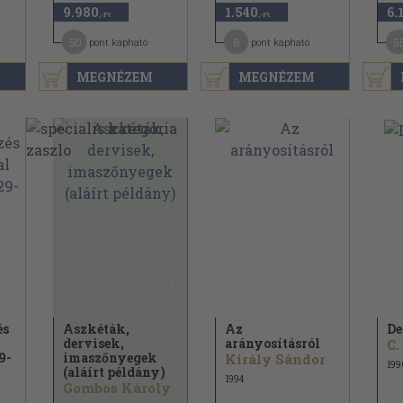
9.980
1.540
6.
,-Ft
,-Ft
50
8
5
pont kapható
pont kapható
MEGNÉZEM
MEGNÉZEM
és
Aszkéták,
Az
De
dervisek,
arányosításról
C.
9-
imaszőnyegek
Király Sándor
199
(aláírt példány)
1994
Gombos Károly