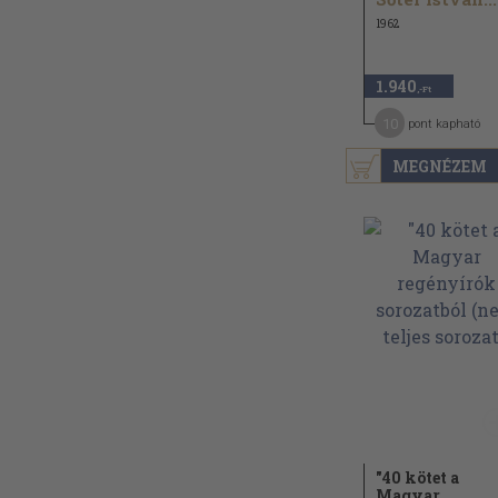
1962
1.940
,-Ft
10
pont kapható
MEGNÉZEM
"40 kötet a
Magyar