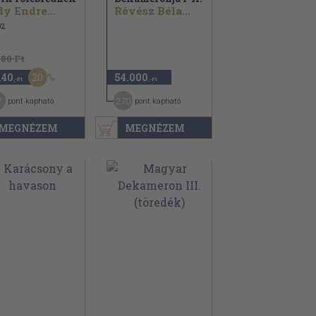
y Endre...
Révész Béla...
02
680 Ft
20
140
54.000
,-Ft
,-Ft
7
270
pont kapható
pont kapható
MEGNÉZEM
MEGNÉZEM