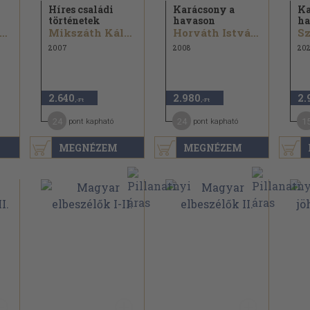
Híres családi
Karácsony a
Ka
történetek
havason
ha
ikszáth Kálmán...
Mikszáth Kálmán...
Horváth István...
2007
2008
20
2.640
2.980
2.
,-Ft
,-Ft
24
24
1
pont kapható
pont kapható
MEGNÉZEM
MEGNÉZEM