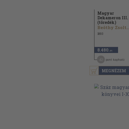
Magyar
Dekameron III.
(töredék)
Beöthy Zsolt..
1893
8.480
,-Ft
42
pont kapható
MEGNÉZEM