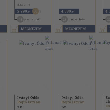
4.580 Ft
50
2.290
4.580
4.
,-Ft
,-Ft
11
23
2
pont kapható
pont kapható
MEGNÉZEM
MEGNÉZEM
Iványi Ödön
Iványi Ödön
Sa
al
Rejtő István
Rejtő István
1955
1955