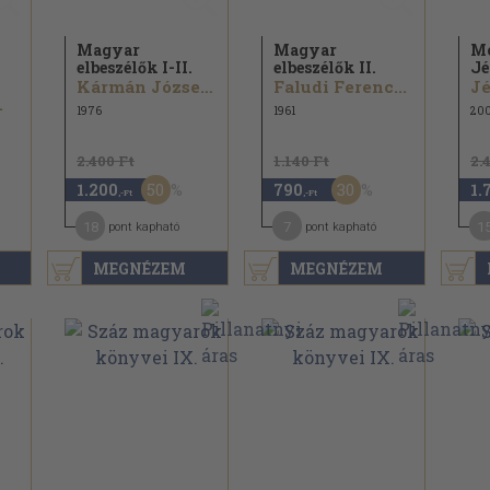
Magyar
Magyar
Mo
elbeszélők I-II.
elbeszélők II.
Jé
Kármán József...
Faludi Ferenc...
Jé
.
1976
1961
20
2.400 Ft
1.140 Ft
2.
50
30
1.200
790
1.
,-Ft
,-Ft
18
7
1
pont kapható
pont kapható
MEGNÉZEM
MEGNÉZEM