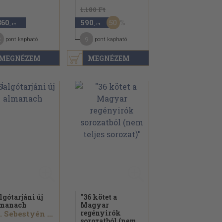
1.180 Ft
50
360
590
,-Ft
,-Ft
2
9
pont kapható
pont kapható
MEGNÉZEM
MEGNÉZEM
lgótarjáni új
"36 kötet a
manach
Magyar
regényirók
Cs. Sebestyén Kálmán...
sorozatból (nem...