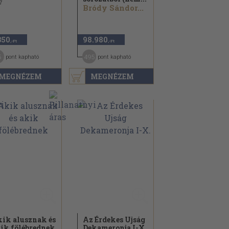
7
Bródy Sándor...
350
98.980
,-Ft
,-Ft
5
495
pont kapható
pont kapható
MEGNÉZEM
MEGNÉZEM
ik alusznak és
Az Érdekes Ujság
ik fölébrednek
Dekameronja I-X.