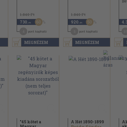
199
1.840 Ft
1.840 Ft
60
50
730
920
4.
,-Ft
,-Ft
4
5
3
pont kapható
pont kapható
MEGNÉZEM
MEGNÉZEM
"45 kötet a
A Hét 1890-1899
Ak
Magyar
ak
Bródy Sándor...