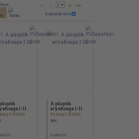
Nézet:
Kaphatók előre:
püspök
A püspök
yafisága I-II.
atyafisága I-II.
ányi Ödön
Iványi Ödön
5
1894
360 Ft
5.480 Ft