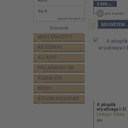
Krimi
3.480
,-Ft
Sci-fi
17
pont kapható
összes témakör >>
MEGNÉZEM
Szűrések
MOST ÉRKEZETT
ÁR SZERINT
ÁLLAPOT
PILLANATNYI ÁR
KIADÁS ÉVE
NYELV
KÜLÖNLEGESSÉGEK
A püspök
atyafisága I-II.
Iványi Ödön
1894