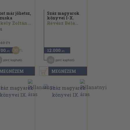
st már jöhetsz,
Száz magyarok
zuska
könyvei I-X.
kely Zoltán...
Révész Béla...
02
440 Ft
30
700
12.000
,-Ft
,-Ft
5
60
pont kapható
pont kapható
MEGNÉZEM
MEGNÉZEM