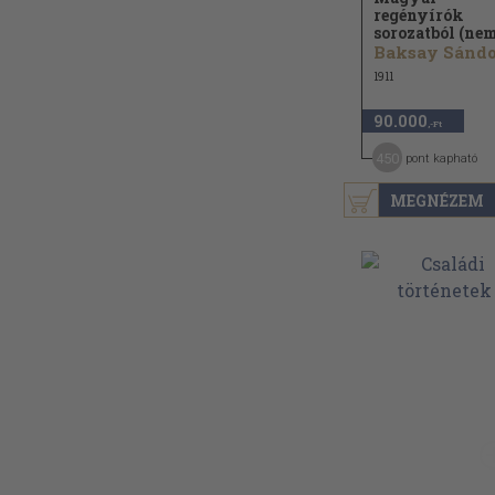
regényírók
sorozatból (nem
1911
90.000
,-Ft
450
pont kapható
MEGNÉZEM