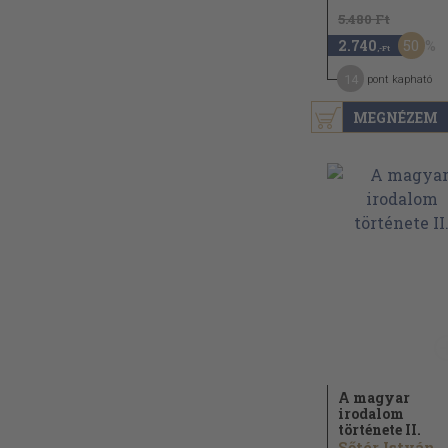
5.480 Ft
50
2.740
,-Ft
14
pont kapható
MEGNÉZEM
A magyar
irodalom
története II.
Sőtér István...