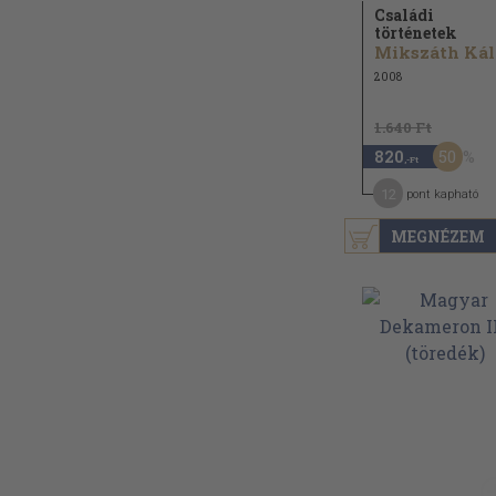
Családi
történetek
M
2008
1.640 Ft
50
820
,-Ft
12
pont kapható
MEGNÉZEM