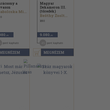
rácsony a
Magyar
vason
Dekameron III.
(töredék)
Szabolcska Mihály...
Beöthy Zsolt...
20
1893
980
9.080
,-Ft
,-Ft
5
45
pont kapható
pont kapható
MEGNÉZEM
MEGNÉZEM