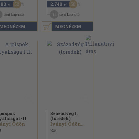
50
50
180
2.740
,-Ft
,-Ft
1
14
pont kapható
pont kapható
MEGNÉZEM
MEGNÉZEM
püspök
Századvég I.
yafisága I-II.
(töredék)
ányi Ödön
Iványi Ödön...
5
1984