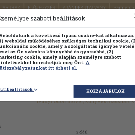
TÁRUHÁZ
ELŐJEGYZÉS
AJÁNDÉKUTALVÁNY
Partnerün
SZÁLLÍTÁS
SEGÍTSÉG
Személyre szabott beállítások
1.
Részletes kereső
Témaköri fa
eboldalunk a következő típusú cookie-kat alkalmazza:
1) weboldal működéséhez szükséges technikai cookie, (2
KIADV
unkcionális cookie, amely a szolgáltatás igénybe vételé
LEGNA
eszi az Ön számára könnyebbé és gyorsabbá, (3)
arketing cookie, amely alapján személyre szabott
PILLANATNYI ÁRAINK
ÖRÖK TÖRTÉNETEK
irdetésekkel kereshetjük meg Önt.
A
ütiszabályzatunkat itt érheti el.
ütibeállítások
HOZZÁJÁRULOK
Iványi Ödön művei, könyvek, használt 
.
2 oldal