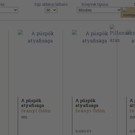
és:
Egy oldalon látható:
Könyvek típusa:
A püspök
A püspök
A 
atyafisága
atyafisága
at
Iványi Ödön
Iványi Ödön
Iv
1952
190
2.480 Ft
4.