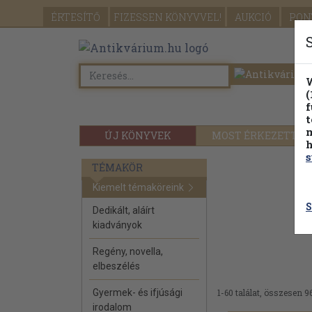
ÉRTESÍTŐ
FIZESSEN
KÖNYVVEL!
AUKCIÓ
PON
W
(
f
t
m
ÚJ KÖNYVEK
MOST ÉRKEZETT
h
s
TÉMAKÖR
Kiemelt témaköreink
S
Dedikált, aláírt
kiadványok
Regény, novella,
elbeszélés
Gyermek- és ifjúsági
1-60 találat, összesen 96
irodalom