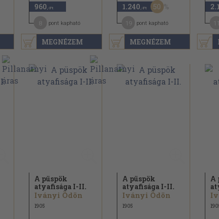
50
960
1.240
2.
,-Ft
,-Ft
8
19
1
pont kapható
pont kapható
MEGNÉZEM
MEGNÉZEM
A püspök
A püspök
A 
atyafisága I-II.
atyafisága I-II.
at
Iványi Ödön
Iványi Ödön
Iv
1905
1905
190