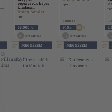
regényirók képes
Ad
1978
...
kiadása...
20
Baksay Sándor...
Bródy Sándor...
1912
1.880 Ft
2.
50
68.000
940
2.
,-Ft
,-Ft
340
14
1
pont kapható
pont kapható
MEGNÉZEM
MEGNÉZEM