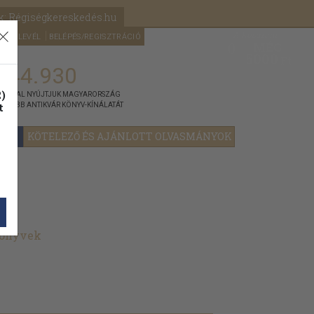
k: Régiségkereskedés.hu
A kosaram
HÍRLEVÉL
BELÉPÉS/REGISZTRÁCIÓ
MÉG
0
5000
Ft
144.930
)
ÁNNYAL NYÚJTJUK MAGYARORSZÁG
t
GYOBB ANTIKVÁR KÖNYV-KÍNÁLATÁT
KÖTELEZŐ ÉS AJÁNLOTT OLVASMÁNYOK
könyvek