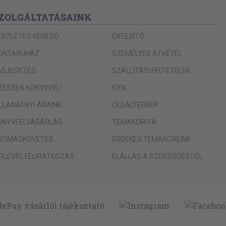
ZOLGÁLTATÁSAINK
ÉSZLETES KERESŐ
ÉRTESÍTŐ
ONTÁRUHÁZ
SZEMÉLYES ÁTVÉTEL
LŐJEGYZÉS
SZÁLLÍTÁSI FELTÉTELEK
IZESSEN KÖNYVVEL!
GYIK
ILLANATNYI ÁRAINK
OLDALTÉRKÉP
ÖNYVFELVÁSÁRLÁS
TÉMAKÖRI FA
SOMAGKÖVETÉS
ÉRDEKES TÉMAKÖREINK
ÍRLEVÉL FELIRATKOZÁS
ELÁLLÁS A SZERZŐDÉSTŐL