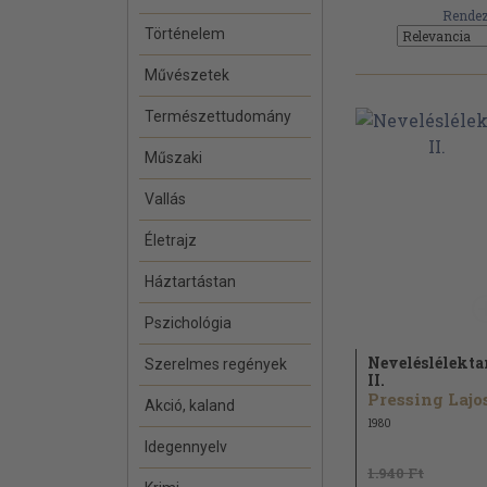
Rendez
Történelem
Művészetek
Természettudomány
Műszaki
Vallás
Életrajz
Háztartástan
Pszichológia
Neveléslélekta
Szerelmes regények
II.
Pressing Lajo
Akció, kaland
1980
Idegennyelv
1.940 Ft