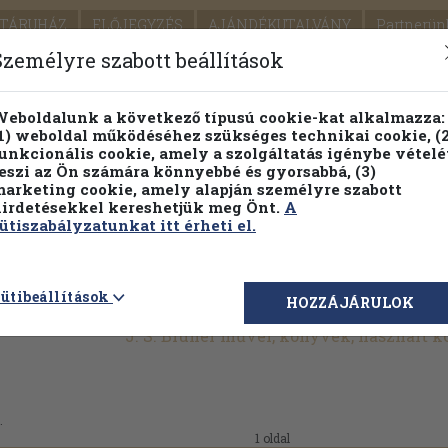
TÁRUHÁZ
ELŐJEGYZÉS
AJÁNDÉKUTALVÁNY
Partnerün
SZÁLLÍTÁS
SEGÍTSÉG
Személyre szabott beállítások
Részletes kereső
Témaköri fa
eboldalunk a következő típusú cookie-kat alkalmazza:
1) weboldal működéséhez szükséges technikai cookie, (2
Vál
unkcionális cookie, amely a szolgáltatás igénybe vételé
eszi az Ön számára könnyebbé és gyorsabbá, (3)
arketing cookie, amely alapján személyre szabott
PILLANATNYI ÁRAINK
FENNTARTHATÓ OLVASMÁN
irdetésekkel kereshetjük meg Önt.
A
ütiszabályzatunkat itt érheti el.
ütibeállítások
HOZZÁJÁRULOK
J. S. Bruner művei, könyvek, használt 
.
1 oldal