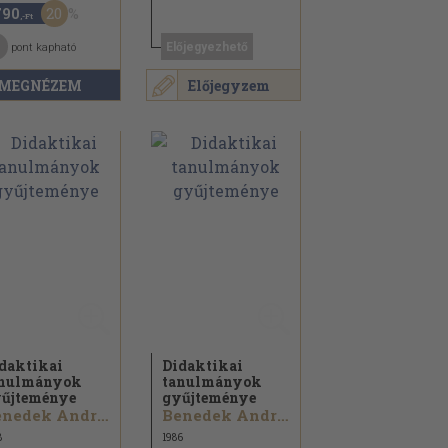
20
790
,-Ft
Előjegyezhető
pont kapható
MEGNÉZEM
Előjegyzem
daktikai
Didaktikai
anulmányok
tanulmányok
űjteménye
gyűjteménye
Benedek András...
Benedek András...
8
1986