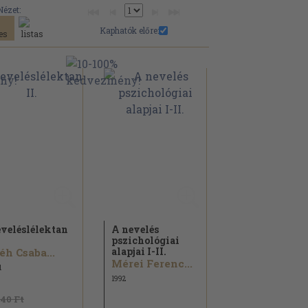
Nézet:
Kaphatók előre:
veléslélektan
A nevelés
pszichológiai
alapjai I-II.
éh Csaba...
Mérei Ferenc...
1
1992
240 Ft