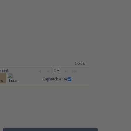
1 oldal
Nézet:
Kaphatók előre: