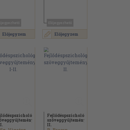
őjegyezhető
Előjegyezhető
Előjegyzem
Előjegyzem
jlődéspszichológia
Fejlődéspszichológia
öveggyűjtemény
szöveggyűjtemény
I.
II.
L. Sz. Vigotszkij...
R. Brown...