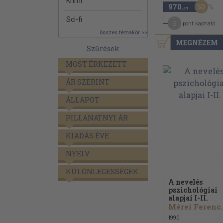
Krimi
50
970
,-Ft
Sci-fi
5
pont kapható
összes témakör >>
MEGNÉZEM
Szűrések
MOST ÉRKEZETT
ÁR SZERINT
ÁLLAPOT
PILLANATNYI ÁR
KIADÁS ÉVE
NYELV
KÜLÖNLEGESSÉGEK
A nevelés
pszichológiai
alapjai I-II.
Mérei Ferenc.
1990