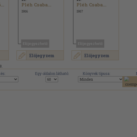
..
Pléh Csaba...
Pléh Csaba...
1986
1987
Előjegyezhető
Előjegyezhető
Előjegyzem
Előjegyzem
8.
és:
Egy oldalon látható:
Könyvek típusa: