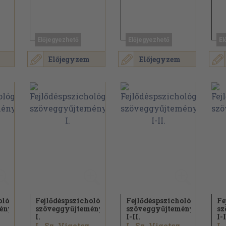
Előjegyezhető
Előjegyezhető
El
Előjegyzem
Előjegyzem
ológia
Fejlődéspszichológia
Fejlődéspszichológia
Fe
mény
szöveggyűjtemény
szöveggyűjtemény
sz
I.
I-II.
I-I
. Vigotszkij...
L. Sz. Vigotszkij...
L. Sz. Vigotszkij...