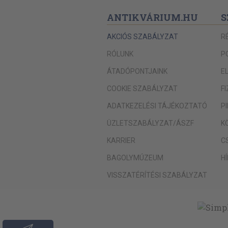
ANTIKVÁRIUM.HU
S
AKCIÓS SZABÁLYZAT
R
RÓLUNK
P
ÁTADÓPONTJAINK
E
COOKIE SZABÁLYZAT
F
ADATKEZELÉSI TÁJÉKOZTATÓ
P
ÜZLETSZABÁLYZAT/ÁSZF
K
KARRIER
C
BAGOLYMÚZEUM
H
VISSZATÉRÍTÉSI SZABÁLYZAT