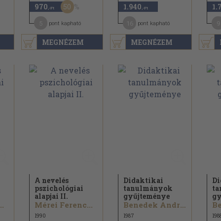
50
970
1.940
1.
,-Ft
,-Ft
5
16
9
pont kapható
pont kapható
MEGNÉZEM
MEGNÉZEM
A nevelés
Didaktikai
Di
pszichológiai
tanulmányok
t
alapjai II.
gyűjteménye
gy
..
Mérei Ferenc...
Benedek András...
1990
1987
198