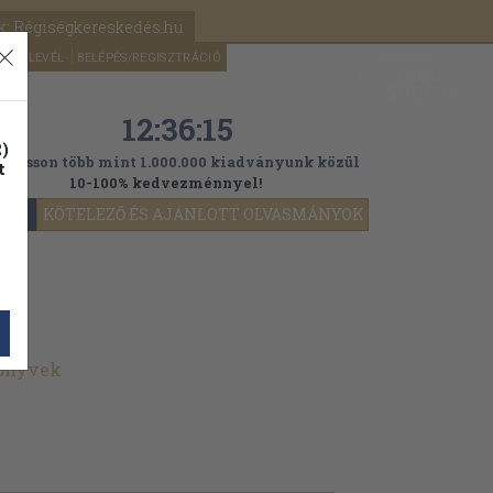
k: Régiségkereskedés.hu
A kosaram
HÍRLEVÉL
BELÉPÉS/REGISZTRÁCIÓ
MÉG
0
5000
Ft
12:36:13
)
ogasson több mint 1.000.000 kiadványunk közül
t
10-100% kedvezménnyel!
YOK
KÖTELEZŐ ÉS AJÁNLOTT OLVASMÁNYOK
könyvek