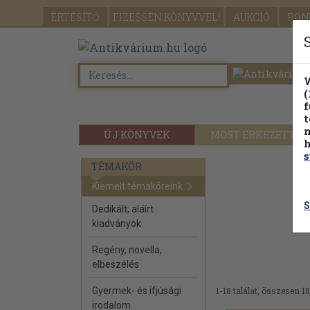
ÉRTESÍTŐ
FIZESSEN
KÖNYVVEL!
AUKCIÓ
PON
W
(
f
t
m
ÚJ KÖNYVEK
MOST ÉRKEZETT
h
s
TÉMAKÖR
Kiemelt témaköreink
S
Dedikált, aláírt
kiadványok
Regény, novella,
elbeszélés
Gyermek- és ifjúsági
1-18 találat, összesen 18
irodalom