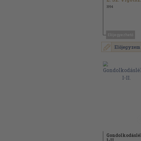
1994
Előjegyezhető
Előjegyzem
Gondolkodáslé
I-II.