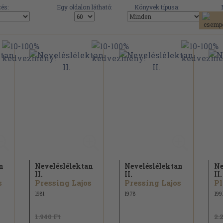
és:
Egy oldalon látható:
Könyvek típusa:
n
Neveléslélektan
Neveléslélektan
Ne
II.
II.
II.
s
Pressing Lajos
Pressing Lajos
Pl
1981
1978
199
1.940 Ft
2.