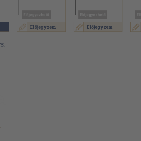
Előjegyezhető
Előjegyezhető
El
Előjegyzem
Előjegyzem
.