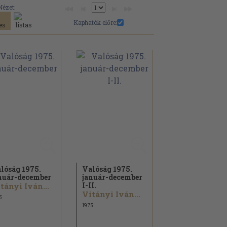
Nézet:
Kaphatók előre:
lóság 1975.
Valóság 1975.
nuár-december
január-december
I-II.
tányi Iván...
Vitányi Iván...
5
1975