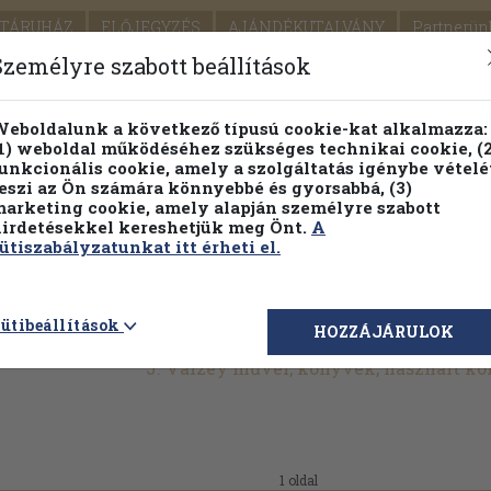
TÁRUHÁZ
ELŐJEGYZÉS
AJÁNDÉKUTALVÁNY
Partnerün
SZÁLLÍTÁS
SEGÍTSÉG
Személyre szabott beállítások
1.
Részletes kereső
Témaköri fa
eboldalunk a következő típusú cookie-kat alkalmazza:
1) weboldal működéséhez szükséges technikai cookie, (2
KIADV
unkcionális cookie, amely a szolgáltatás igénybe vételé
LEGNA
eszi az Ön számára könnyebbé és gyorsabbá, (3)
arketing cookie, amely alapján személyre szabott
PILLANATNYI ÁRAINK
FENNTARTHATÓ OLVASMÁN
irdetésekkel kereshetjük meg Önt.
A
ütiszabályzatunkat itt érheti el.
ütibeállítások
HOZZÁJÁRULOK
J. Vaizey művei, könyvek, használt k
1 oldal