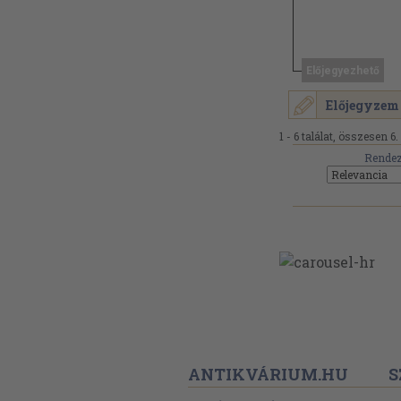
Előjegyezhető
Előjegyzem
1 - 6 találat, összesen 6.
Rendez
ANTIKVÁRIUM.HU
S