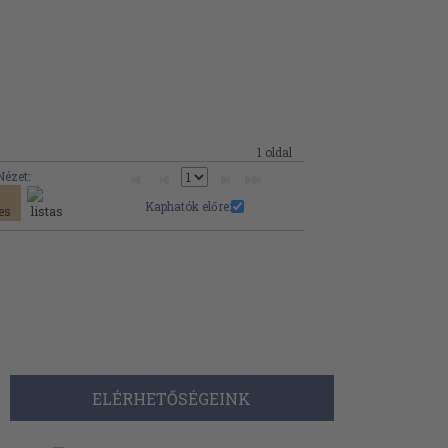
1 oldal
Nézet:
Kaphatók előre:
ELÉRHETŐSÉGEINK