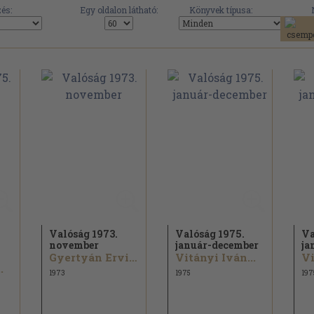
és:
Egy oldalon látható:
Könyvek típusa:
Valóság 1973.
Valóság 1975.
Va
november
január-december
ja
Gyertyán Ervin...
Vitányi Iván...
Vi
.
1973
1975
197