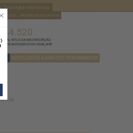
k: Régiségkereskedés.hu
A kosaram
HÍRLEVÉL
BELÉPÉS/REGISZTRÁCIÓ
MÉG
0
5000
Ft
144.520
)
ÁNNYAL NYÚJTJUK MAGYARORSZÁG
t
GYOBB ANTIKVÁR KÖNYV-KÍNÁLATÁT
YOK
KÖTELEZŐ ÉS AJÁNLOTT OLVASMÁNYOK
önyvek