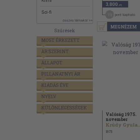
Krimi
3.800
,-Ft
Sci-fi
19
pont kapható
összes témakör >>
MEGNÉZEM
Szűrések
MOST ÉRKEZETT
ÁR SZERINT
ÁLLAPOT
PILLANATNYI ÁR
KIADÁS ÉVE
NYELV
KÜLÖNLEGESSÉGEK
Valóság 1975.
november
Krúdy Gyula..
1975