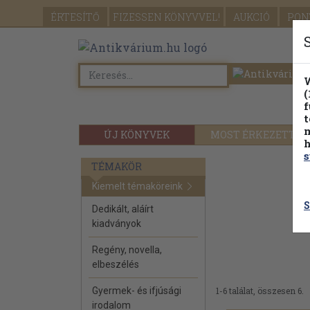
ÉRTESÍTŐ
FIZESSEN
KÖNYVVEL!
AUKCIÓ
PON
W
(
f
t
m
ÚJ KÖNYVEK
MOST ÉRKEZETT
h
s
TÉMAKÖR
Kiemelt témaköreink
S
Dedikált, aláírt
kiadványok
Regény, novella,
elbeszélés
Gyermek- és ifjúsági
1-6 találat, összesen 6.
irodalom