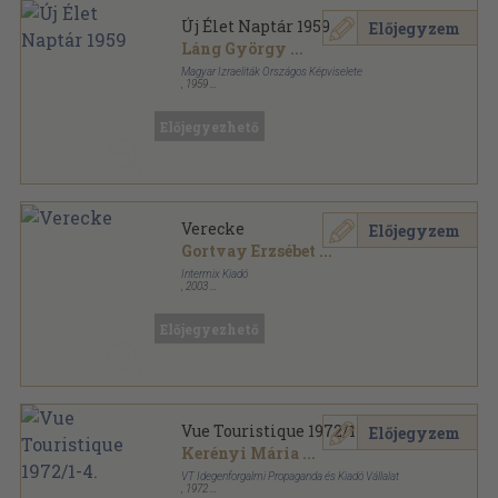
Új Élet Naptár 1959
Előjegyzem
Láng György
...
Magyar Izraeliták Országos Képviselete
,
1959
Varrott papírkötés
,
284
oldal
Új Élet Naptár sorozat
Előjegyezhető
Verecke
Előjegyzem
Gortvay Erzsébet
...
Intermix Kiadó
,
2003
Ragasztott papírkötés
,
200
oldal
Kárpátaljai Magyar Könyvek sorozat
Előjegyezhető
Vue Touristique 1972/1-4.
Előjegyzem
Kerényi Mária
...
VT Idegenforgalmi Propaganda és Kiadó Vállalat
,
1972