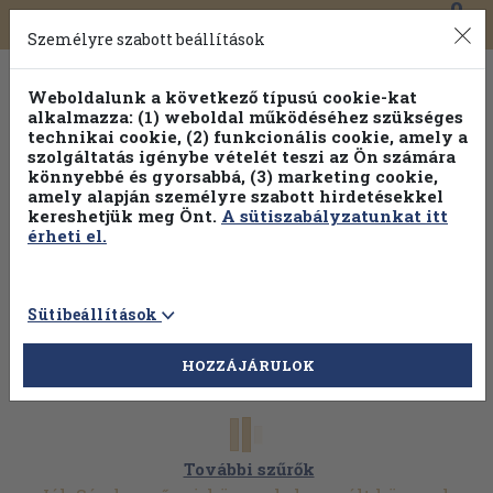
0
Toggle
Főmenü
Könyveink
navigation
Személyre szabott beállítások
Weboldalunk a következő típusú cookie-kat
alkalmazza: (1) weboldal működéséhez szükséges
technikai cookie, (2) funkcionális cookie, amely a
szolgáltatás igénybe vételét teszi az Ön számára
könnyebbé és gyorsabbá, (3) marketing cookie,
Válogasson több mint 30 000 kötet közül
amely alapján személyre szabott hirdetésekkel
Hobbi témakörökben
20% kedvezménnyel!
kereshetjük meg Önt.
A sütiszabályzatunkat itt
érheti el.
Sütibeállítások
HOZZÁJÁRULOK
További szűrők