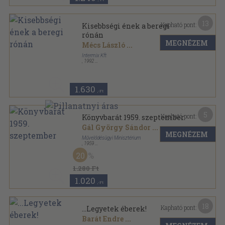
13
Kapható pont:
Kisebbségi ének a beregi
rónán
MEGNÉZEM
Mécs László
...
Intermix Kft
,
1992
Ragasztott papírkötés
,
253
oldal
Kárpátaljai Magyar Könyvek sorozat
1.630
,-Ft
5
Kapható pont:
Könyvbarát 1959. szeptember
Gál György Sándor
...
MEGNÉZEM
Művelődésügyi Minisztérium
,
1959
Tűzött kötés
,
48
oldal
20
Könyvbarát sorozat
1.280 Ft
1.020
,-Ft
18
Kapható pont:
...Legyetek éberek!
Barát Endre
...