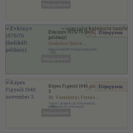
Előjegyezhető
Évkönyv 1975/76 (dedikált
Előjegyzem
példány)
Szabolcsi Bence
...
Magyar Izraeliták Országos Képviselete
,
1976
Ragasztott papírkötés
,
423
oldal
Előjegyezhető
Évkönyv sorozat
Képes Figyelő 1945. november
Előjegyzem
3.
Dr. Vásárhelyi Ferenc
...
"Figyelő" Ujságirók Lap- Könyvkiadó és
Kultúraterjesztő Szövetkezet
,
1945
Tűzött kötés
,
28
oldal
Előjegyezhető
Képes Figyelő sorozat