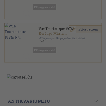
Fűzött papírkötés
,
359
oldal
Vue Touristique sorozat
Előjegyezhető
Vue Touristique 1976/1-4.
Előjegyzem
Kerényi Mária
...
VT Idegenforgalmi Propaganda és Kiadó Vállalat
,
1976
Könyvkötői kötés
,
340
oldal
Vue Touristique sorozat
Előjegyezhető
ANTIKVÁRIUM.HU