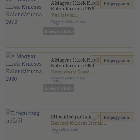
A Magyar Hírek Kincses
Előjegyzem
Kalendáriuma 1979
Vas István
...
Magyarok Világszövetsége
,
1979
Ragasztott papírkötés
,
350
oldal
Előjegyezhető
A Magyar Hírek Kincses Kalendáriuma sorozat
A Magyar Hírek Kincses
Előjegyzem
Kalendáriuma 1980
Keresztury Dezső
...
Magyarok Világszövetsége
,
1979
Ragasztott papírkötés
,
351
oldal
Előjegyezhető
A Magyar Hírek Kincses Kalendáriuma sorozat
Elfogultság nélkül
Előjegyzem
Karcsai Kulcsár István
...
Táncsics Könyvkiadó
,
1959
Tűzött kötés
,
115
oldal