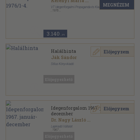
Kerényi Mária
...
MEGNÉZEM
VT Idegenforgalmi Propaganda és Kiadó Vállalat
,
1976
Fűzött papírkötés
,
340
oldal
Vue Touristique sorozat
3.140
,-Ft
Halálhinta
Előjegyzem
Ják Sándor
Stílus Könyvkiadó
Könyvkötői vászonkötés
,
407
oldal
Előjegyezhető
Idegenforgalom 1967. január-
Előjegyzem
december
Dr. Nagy László
...
Lapkiadó Vállalat
,
1967
Könyvkötői kötés
,
372
oldal
Előjegyezhető
Idegenforgalom sorozat