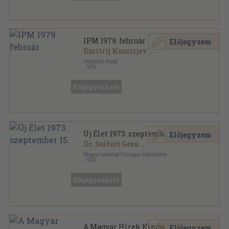
IPM 1979. február
Előjegyzem
Dmitrij Koszirjev
...
Interpress Kiadó
,
1979
Ragasztott papírkötés
,
159
oldal
IPM sorozat
Előjegyezhető
Új Élet 1973. szeptember 15.
Előjegyzem
Dr. Seifert Géza
...
Magyar Izraeliták Országos Képviselete
,
1973
Papír
,
8
oldal
Új Élet sorozat
Előjegyezhető
A Magyar Hírek Kincses
Előjegyzem