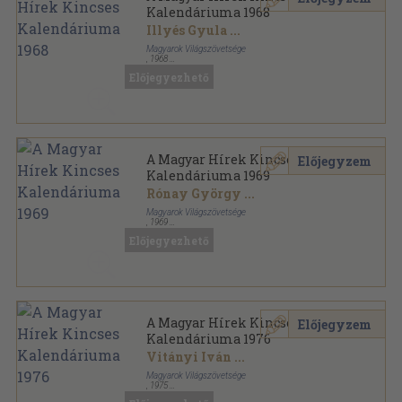
Kalendáriuma 1968
Illyés Gyula
...
Magyarok Világszövetsége
,
1968
Ragasztott papírkötés
,
351
oldal
Előjegyezhető
A Magyar Hírek Kincses Kalendáriuma sorozat
A Magyar Hírek Kincses
Előjegyzem
Kalendáriuma 1969
Rónay György
...
Magyarok Világszövetsége
,
1969
Ragasztott papírkötés
,
348
oldal
Előjegyezhető
A Magyar Hírek Kincses Kalendáriuma sorozat
A Magyar Hírek Kincses
Előjegyzem
Kalendáriuma 1976
Vitányi Iván
...
Magyarok Világszövetsége
,
1975
Ragasztott papírkötés
,
352
oldal