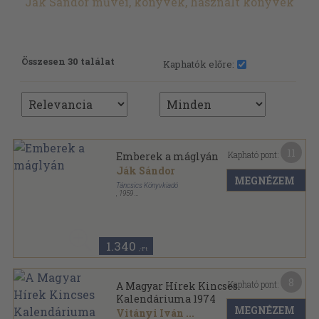
Ják Sándor művei, könyvek, használt könyvek
Összesen 30 találat
Kaphatók előre:
11
Kapható pont:
Emberek a máglyán
Ják Sándor
MEGNÉZEM
Táncsics Könyvkiadó
,
1959
Félvászon
,
239
oldal
1.340
,-Ft
8
Kapható pont:
A Magyar Hírek Kincses
Kalendáriuma 1974
MEGNÉZEM
Vitányi Iván
...