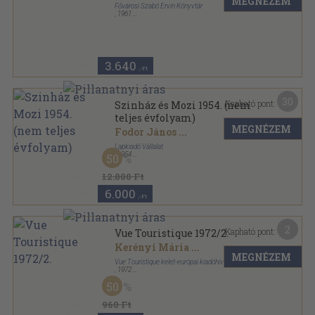
MEGNÉZEM
Fővárosi Szabó Ervin Könyvtár
,
1961
Ragasztott papírkötés
,
302
oldal
3.640
,-Ft
30
Kapható pont:
Szinház és Mozi 1954. (nem
teljes évfolyam)
MEGNÉZEM
Fodor János
...
Lapkiadó Vállalat
,
1954
50
Könyvkötői kötés
,
930
oldal
Szinház és Mozi sorozat
12.000 Ft
6.000
,-Ft
2
Kapható pont:
Vue Touristique 1972/2.
Kerényi Mária
...
MEGNÉZEM
Vue Touristique kelet-európai kiadóhivatala
,
1972
Fűzött papírkötés
,
84
oldal
50
Vue Touristique sorozat
960 Ft