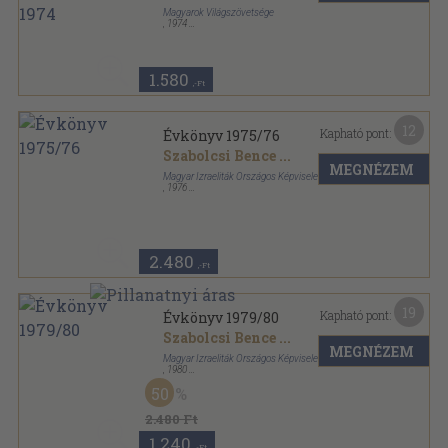
Magyarok Világszövetsége
,
1974
Ragasztott papírkötés
,
352
oldal
A Magyar Hírek Kincses Kalendáriuma sorozat
1.580
,-Ft
12
Kapható pont:
Évkönyv 1975/76
Szabolcsi Bence
...
MEGNÉZEM
Magyar Izraeliták Országos Képviselete
,
1976
Ragasztott papírkötés
,
423
oldal
Évkönyv sorozat
2.480
,-Ft
19
Kapható pont:
Évkönyv 1979/80
Szabolcsi Bence
...
MEGNÉZEM
Magyar Izraeliták Országos Képviselete
,
1980
Fűzött papírkötés
,
463
oldal
50
Évkönyv sorozat
2.480 Ft
1.240
,-Ft