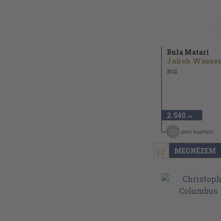
Bula Matari
1932
2.540
,-Ft
20
pont kapható
MEGNÉZEM