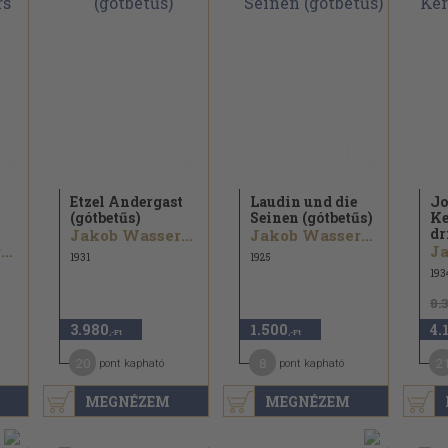
Etzel Andergast
Laudin und die
Jo
(gótbetűs)
Seinen (gótbetűs)
Ke
dr
Jakob Wassermann
Jakob Wassermann
Jakob Wassermann
1931
1925
193
8.
3.980
1.500
4.
,-Ft
,-Ft
20
8
2
pont kapható
pont kapható
MEGNÉZEM
MEGNÉZEM