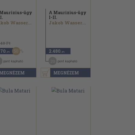
Maurizius-ügy
A Maurizius-ügy
I.
I-II.
Jakob Wassermann
Jakob Wassermann
940 Ft
50
470
2.480
,-Ft
,-Ft
20
pont kapható
pont kapható
MEGNÉZEM
MEGNÉZEM