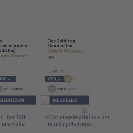
s
Das Gold von
änsemännchen
Caxamalca
ótbetűs)
Jakob Wassermann
Jakob Wassermann
1985
5
1.780 Ft
50
980
890
,-Ft
,-Ft
5
8
pont kapható
pont kapható
MEGNÉZEM
MEGNÉZEM