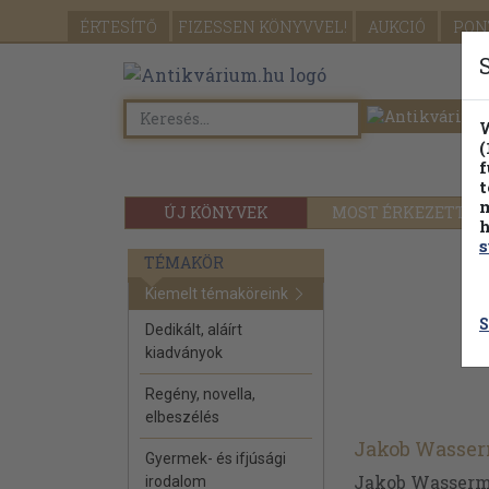
ÉRTESÍTŐ
FIZESSEN
KÖNYVVEL!
AUKCIÓ
PON
W
(
f
t
m
ÚJ KÖNYVEK
MOST ÉRKEZETT
h
s
TÉMAKÖR
Kiemelt témaköreink
S
Dedikált, aláírt
kiadványok
Regény, novella,
elbeszélés
Jakob Wasse
Gyermek- és ifjúsági
Jakob Wasserma
irodalom