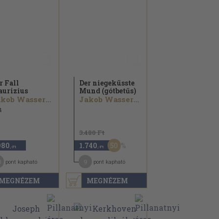
r Fall
Der niegeküsste
urizius
Mund (gótbetűs)
Jakob Wassermann
Jakob Wassermann
4
3.480 Ft
50
980
1.740
,-Ft
,-Ft
0
9
pont kapható
pont kapható
MEGNÉZEM
MEGNÉZEM