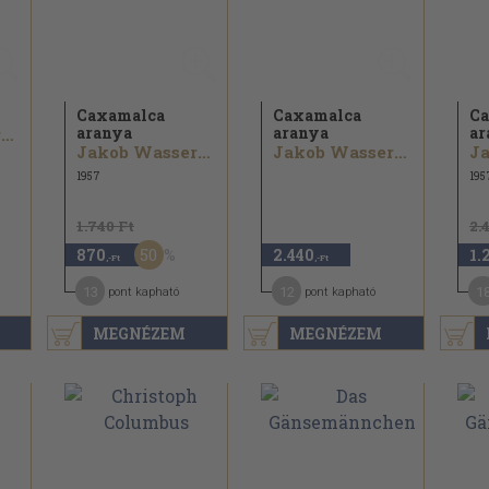
Caxamalca
Caxamalca
Ca
aranya
aranya
ar
Jakob Wassermann
Jakob Wassermann
Jakob Wassermann
1957
195
1.740 Ft
2.
50
870
2.440
1.
,-Ft
,-Ft
13
12
1
pont kapható
pont kapható
MEGNÉZEM
MEGNÉZEM