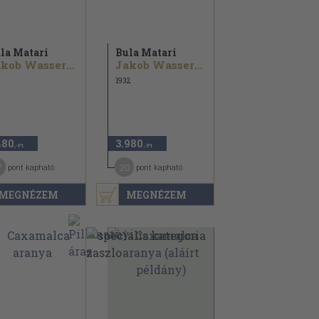
la Matari
Bula Matari
Jakob Wassermann
Jakob Wassermann
1932
480
3.980
,-Ft
,-Ft
7
20
pont kapható
pont kapható
MEGNÉZEM
MEGNÉZEM