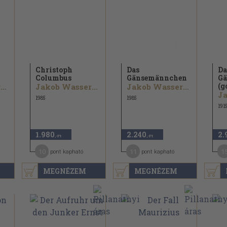
Christoph
Das
Da
Columbus
Gänsemännchen
G
(g
Jakob Wassermann
Jakob Wassermann
Jakob Wassermann
1985
1985
191
1.980
2.240
2.
,-Ft
,-Ft
10
11
1
pont kapható
pont kapható
MEGNÉZEM
MEGNÉZEM