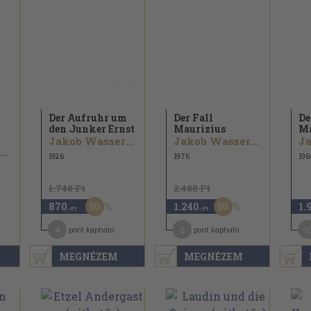
Der Aufruhr um
Der Fall
De
den Junker Ernst
Maurizius
Ma
Jakob Wassermann
Jakob Wassermann
Jakob Wassermann
1926
1976
196
1.740 Ft
2.480 Ft
50
50
870
1.240
1.
,-Ft
,-Ft
4
6
1
pont kapható
pont kapható
MEGNÉZEM
MEGNÉZEM