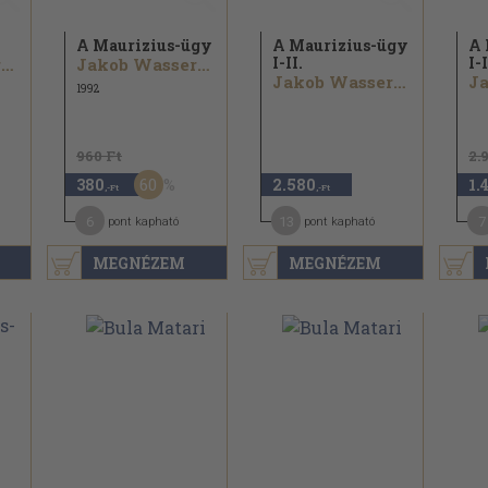
A Maurizius-ügy
A Maurizius-ügy
A 
I-II.
I-I
Jakob Wassermann
Jakob Wassermann
Jakob Wassermann
1992
960 Ft
2.
60
380
2.580
1.
,-Ft
,-Ft
6
13
7
pont kapható
pont kapható
MEGNÉZEM
MEGNÉZEM