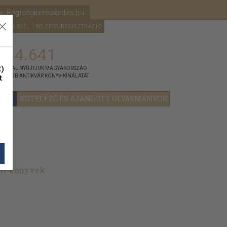
k: Régiségkereskedés.hu
A kosaram
HÍRLEVÉL
BELÉPÉS/REGISZTRÁCIÓ
MÉG
0
5000
Ft
144.641
)
ÁNNYAL NYÚJTJUK MAGYARORSZÁG
t
GYOBB ANTIKVÁR KÖNYV-KÍNÁLATÁT
YOK
KÖTELEZŐ ÉS AJÁNLOTT OLVASMÁNYOK
lt könyvek