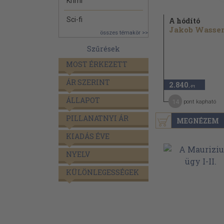
Krimi
Sci-fi
A hódító
összes témakör >>
Szűrések
MOST ÉRKEZETT
ÁR SZERINT
2.840
,-Ft
ÁLLAPOT
14
pont kapható
PILLANATNYI ÁR
MEGNÉZEM
KIADÁS ÉVE
NYELV
KÜLÖNLEGESSÉGEK