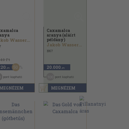
xamalca
Caxamalca
anya
aranya (aláírt
példány)
Jakob Wassermann
Jakob Wassermann
7
1957
440 Ft
50
220
20.000
,-Ft
,-Ft
8
100
pont kapható
pont kapható
MEGNÉZEM
MEGNÉZEM