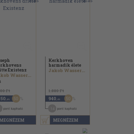
seph
Kerkhoven
rkhovens
harmadik élete
itte Existenz
Jakob Wassermann
Jakob Wassermann
4
300 Ft
1.880 Ft
50
50
150
940
,-Ft
,-Ft
1
14
pont kapható
pont kapható
MEGNÉZEM
MEGNÉZEM