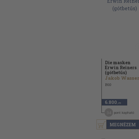
Die masken
Erwin Reiners
(gótbetűs)
1910
6.800
,-Ft
34
pont kapható
MEGNÉZEM