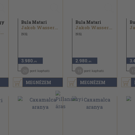
gy
Bula Matari
Bula Matari
Bu
Jakob Wassermann
Jakob Wassermann
Jakob Wassermann
1932
1932
3.980
2.980
3.
,-Ft
,-Ft
20
15
1
pont kapható
pont kapható
MEGNÉZEM
MEGNÉZEM