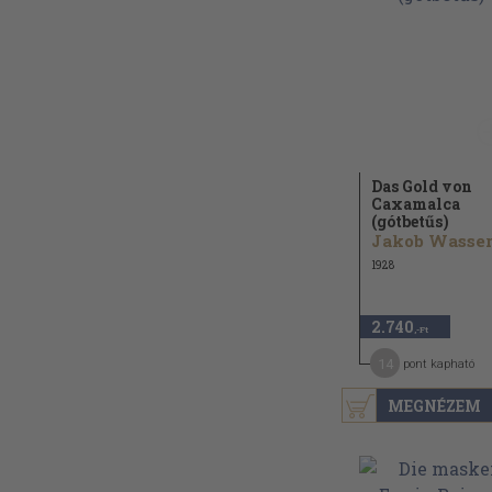
Das Gold von
Caxamalca
(gótbetűs)
1928
2.740
,-Ft
14
pont kapható
MEGNÉZEM