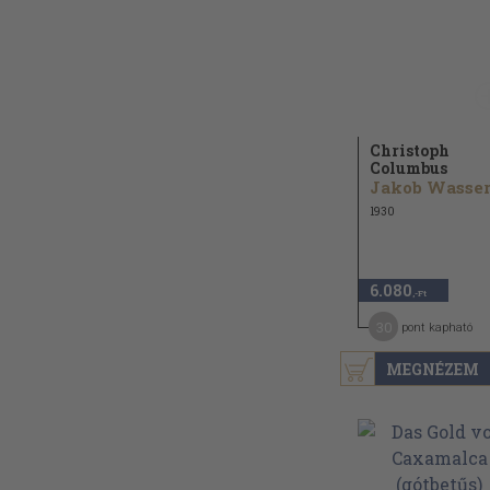
Christoph
Columbus
1930
6.080
,-Ft
30
pont kapható
MEGNÉZEM