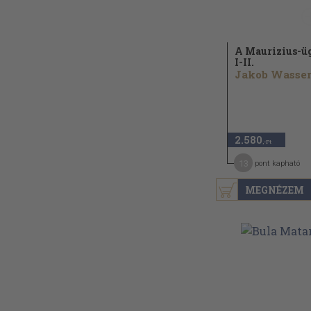
A Maurizius-ü
I-II.
2.580
,-Ft
13
pont kapható
MEGNÉZEM