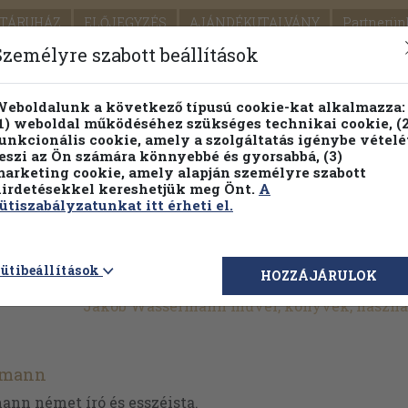
TÁRUHÁZ
ELŐJEGYZÉS
AJÁNDÉKUTALVÁNY
Partnerün
SZÁLLÍTÁS
SEGÍTSÉG
Személyre szabott beállítások
1.
Részletes kereső
Témaköri fa
eboldalunk a következő típusú cookie-kat alkalmazza:
1) weboldal működéséhez szükséges technikai cookie, (2
KIADV
unkcionális cookie, amely a szolgáltatás igénybe vételé
LEGNA
eszi az Ön számára könnyebbé és gyorsabbá, (3)
arketing cookie, amely alapján személyre szabott
PILLANATNYI ÁRAINK
FENNTARTHATÓ OLVASMÁN
irdetésekkel kereshetjük meg Önt.
A
ütiszabályzatunkat itt érheti el.
ütibeállítások
HOZZÁJÁRULOK
Jakob Wassermann művei, könyvek, haszná
rmann
nn német író és esszéista.