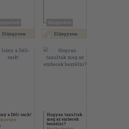
őjegyezhető
Előjegyezhető
Előjegyzem
Előjegyzem
ány a Déli-sark!
Hogyan tanultak
meg az emberek
akovlev
beszélni?
6
Nyikolszkij...