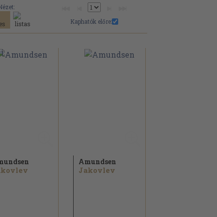
Nézet:
Kaphatók előre:
mundsen
Amundsen
akovlev
Jakovlev