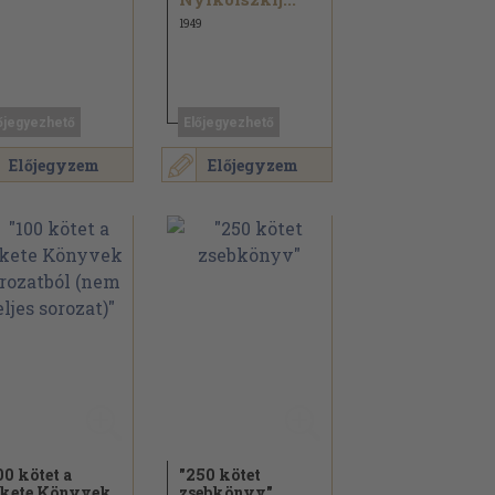
1949
őjegyezhető
Előjegyezhető
Előjegyzem
Előjegyzem
00 kötet a
"250 kötet
kete Könyvek
zsebkönyv"