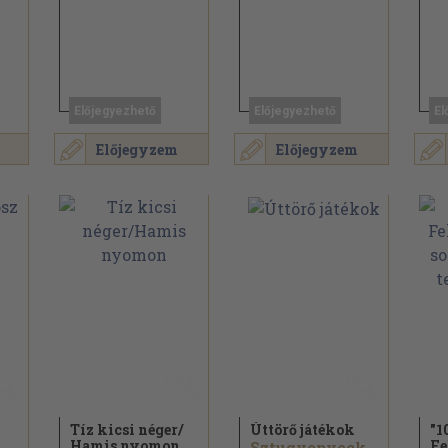
Előjegyezhető
Előjegyezhető
El
Előjegyzem
Előjegyzem
Tíz kicsi néger/
Úttörő játékok
"1
Hamis nyomon
Fe
Sztugyenyeckij...