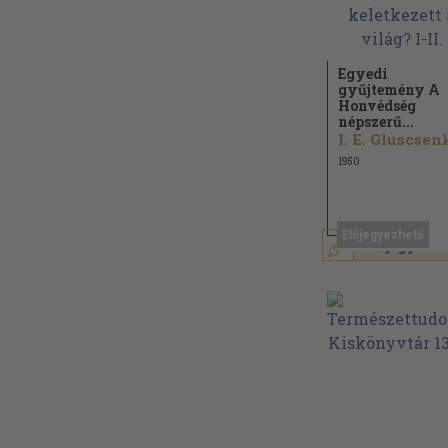
Egyedi
gyűjtemény A
Honvédség
népszerű...
1950
Előjegyezhető
Előjegyzem