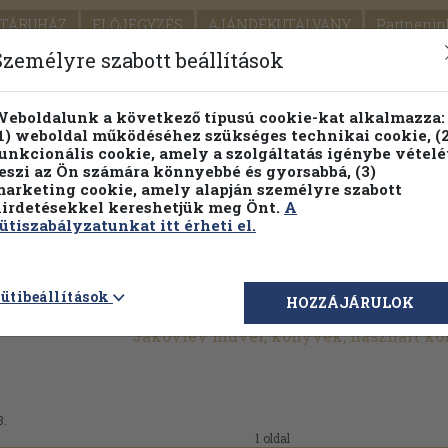
TÁRUHÁZ
ELŐJEGYZÉS
AJÁNDÉKUTALVÁNY
Partnerün
SZÁLLÍTÁS
SEGÍTSÉG
Személyre szabott beállítások
1.
Részletes kereső
Témaköri fa
eboldalunk a következő típusú cookie-kat alkalmazza:
1) weboldal működéséhez szükséges technikai cookie, (2
KIADV
unkcionális cookie, amely a szolgáltatás igénybe vételé
LEGNA
eszi az Ön számára könnyebbé és gyorsabbá, (3)
arketing cookie, amely alapján személyre szabott
PILLANATNYI ÁRAINK
FENNTARTHATÓ OLVASMÁN
irdetésekkel kereshetjük meg Önt.
A
ütiszabályzatunkat itt érheti el.
ütibeállítások
HOZZÁJÁRULOK
Jakovlev művei, könyvek, használt k
3.
1 oldal