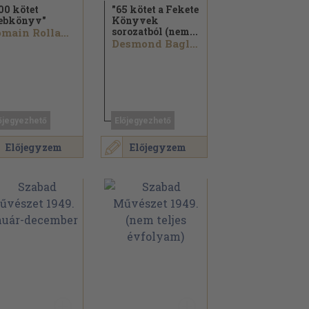
00 kötet
"65 kötet a Fekete
ebkönyv"
Könyvek
sorozatból (nem...
Romain Rolland...
Desmond Bagley...
őjegyezhető
Előjegyezhető
Előjegyzem
Előjegyzem