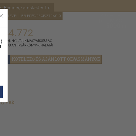
k: Régiségkereskedés.hu
A kosaram
HÍRLEVÉL
BELÉPÉS/REGISZTRÁCIÓ
MÉG
0
5000
Ft
144.772
)
ÁNNYAL NYÚJTJUK MAGYARORSZÁG
t
GYOBB ANTIKVÁR KÖNYV-KÍNÁLATÁT
YOK
KÖTELEZŐ ÉS AJÁNLOTT OLVASMÁNYOK
önyvek