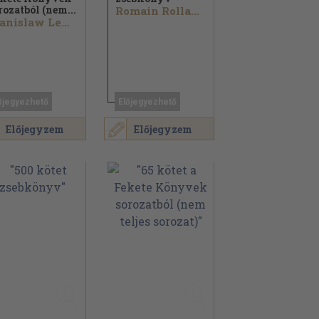
rozatból (nem...
Romain Rolland...
Stanislaw Lem...
őjegyezhető
Előjegyezhető
Előjegyzem
Előjegyzem