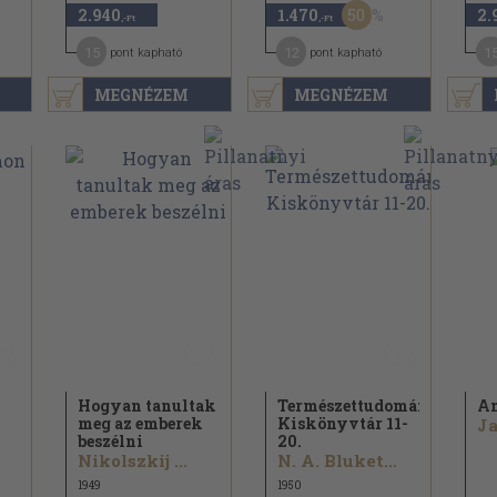
50
2.940
1.470
2.
,-Ft
,-Ft
15
12
1
pont kapható
pont kapható
MEGNÉZEM
MEGNÉZEM
Hogyan tanultak
Természettudományos
A
meg az emberek
Kiskönyvtár 11-
J
beszélni
20.
Nikolszkij ...
N. A. Bluket...
1949
1950