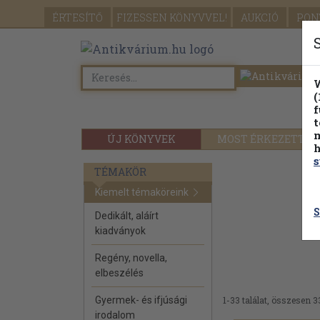
ÉRTESÍTŐ
FIZESSEN
KÖNYVVEL!
AUKCIÓ
PON
W
(
f
t
m
ÚJ KÖNYVEK
MOST ÉRKEZETT
h
s
TÉMAKÖR
Kiemelt témaköreink
S
Dedikált, aláírt
kiadványok
Regény, novella,
elbeszélés
Gyermek- és ifjúsági
1-33 találat, összesen 3
irodalom