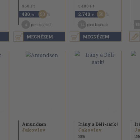
960 Ft
5.480 Ft
50
50
480
2.740
,-Ft
,-Ft
4
14
El
pont kapható
pont kapható
MEGNÉZEM
MEGNÉZEM
Amundsen
Irány a Déli-sark!
Ir
Jakovlev
Jakovlev
J
1956
195