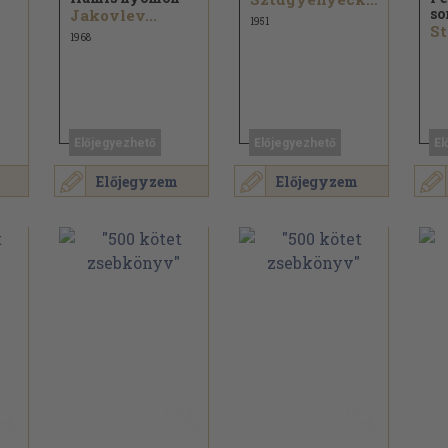
so
Jakovlev...
1951
1968
Előjegyezhető
Előjegyezhető
El
Előjegyzem
Előjegyzem