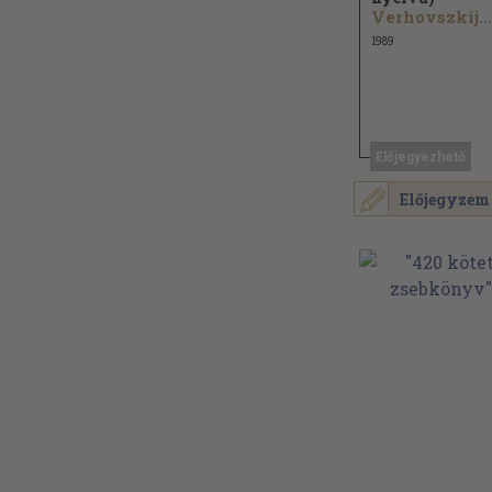
Verhovszkij...
1989
Előjegyezhető
Előjegyzem