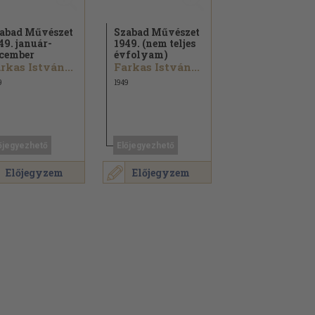
abad Művészet
Szabad Művészet
49. január-
1949. (nem teljes
cember
évfolyam)
rkas István...
Farkas István...
9
1949
őjegyezhető
Előjegyezhető
Előjegyzem
Előjegyzem