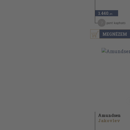
1.440
,-Ft
7
pont kapható
MEGNÉZEM
Amundsen
Jakovlev