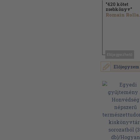
"420 kötet
zsebkönyv"
Romai
Előjegyezhető
Előjegyzem