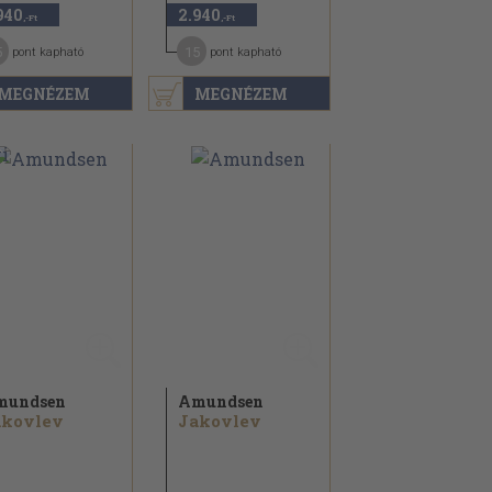
940
2.940
,-Ft
,-Ft
5
15
pont kapható
pont kapható
MEGNÉZEM
MEGNÉZEM
mundsen
Amundsen
akovlev
Jakovlev