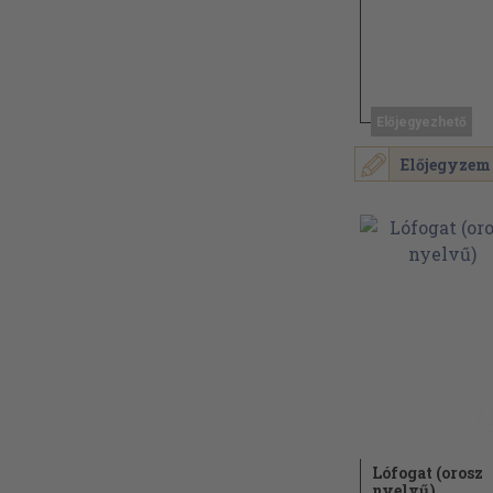
Előjegyezhető
Előjegyzem
Lófogat (orosz
nyelvű)