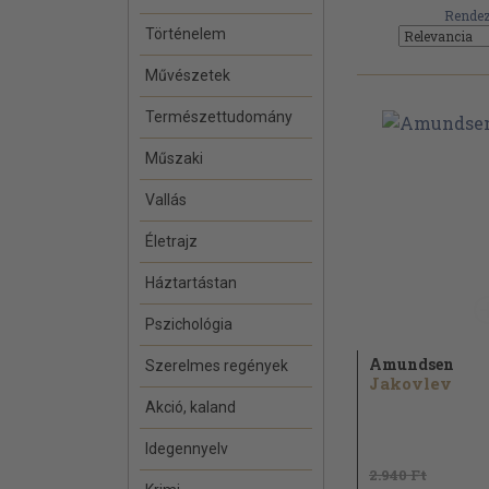
Rendez
Történelem
Művészetek
Természettudomány
Műszaki
Vallás
Életrajz
Háztartástan
Pszichológia
Amundsen
Szerelmes regények
Jakovlev
Akció, kaland
Idegennyelv
2.940 Ft