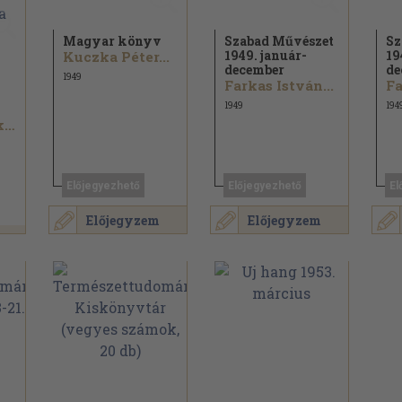
Magyar könyv
Szabad Művészet
Sz
1949. január-
19
Kuczka Péter...
december
de
1949
Farkas István...
Fa
1949
194
I. E. Gluscsenko...
Előjegyezhető
Előjegyezhető
El
Előjegyzem
Előjegyzem