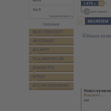
Krimi
50
1.470
,-Ft
Sci-fi
12
pont kapható
összes témakör >>
MEGNÉZEM
Szűrések
MOST ÉRKEZETT
ÁR SZERINT
ÁLLAPOT
PILLANATNYI ÁR
KIADÁS ÉVE
NYELV
KÜLÖNLEGESSÉGEK
Hamis nyomon
Naumov...
1968