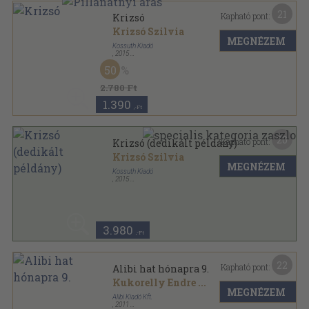
21
Kapható pont:
Krizsó
Krizsó Szilvia
MEGNÉZEM
Kossuth Kiadó
,
2015
Fűzött kemény papírkötés
,
198
oldal
50
2.780 Ft
1.390
,-Ft
20
Kapható pont:
Krizsó (dedikált példány)
Krizsó Szilvia
MEGNÉZEM
Kossuth Kiadó
,
2015
Fűzött kemény papírkötés
,
198
oldal
3.980
,-Ft
22
Kapható pont:
Alibi hat hónapra 9.
Kukorelly Endre
...
MEGNÉZEM
Alibi Kiadó Kft.
,
2011