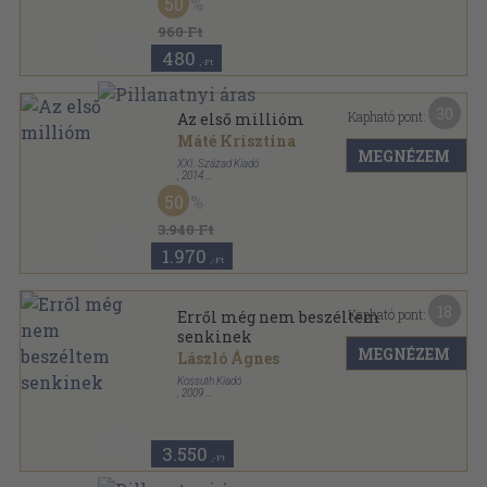
50
960 Ft
480
,-Ft
30
Kapható pont:
Az első millióm
Máté Krisztina
MEGNÉZEM
XXI. Század Kiadó
,
2014
Ragasztott papírkötés
,
463
oldal
50
3.940 Ft
1.970
,-Ft
18
Kapható pont:
Erről még nem beszéltem
senkinek
MEGNÉZEM
László Ágnes
Kossuth Kiadó
,
2009
Ragasztott papírkötés
,
308
oldal
3.550
,-Ft