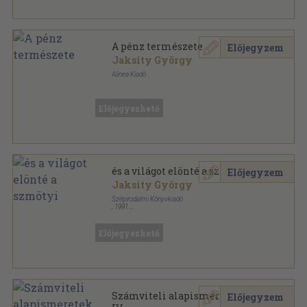
A pénz természete
Előjegyzem
Jaksity György
Alinea Kiadó
Fűzött kemény papírkötés
,
622
oldal
Előjegyezhető
és a világot elönté a szmötyi
Előjegyzem
Jaksity György
Szépirodalmi Könyvkiadó
,
1991
Ragasztott papírkötés
,
181
oldal
Előjegyezhető
Számviteli alapismeretek I-
Előjegyzem