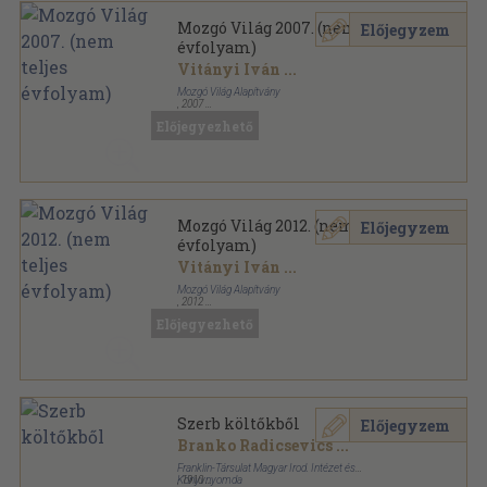
Mozgó Világ 2007. (nem teljes
Előjegyzem
évfolyam)
Vitányi Iván
...
Mozgó Világ Alapítvány
,
2007
Ragasztott papírkötés
,
1278
oldal
Előjegyezhető
Mozgó Világ sorozat
Mozgó Világ 2012. (nem teljes
Előjegyzem
évfolyam)
Vitányi Iván
...
Mozgó Világ Alapítvány
,
2012
Ragasztott papírkötés
,
1248
oldal
Előjegyezhető
Mozgó Világ sorozat
Szerb költőkből
Előjegyzem
Branko Radicsevics
...
Franklin-Társulat Magyar Irod. Intézet és
Könyvnyomda
,
1910