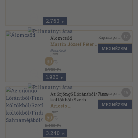
Varrott papírkötés
,
271
oldal
Alibi hat hónapra sorozat
2.760
,-Ft
17
Kapható pont:
Álomcsőd
Martin József Péter
...
MEGNÉZEM
Alinea Kiadó
,
2010
Ragasztott papírkötés
,
177
oldal
30
2.750 Ft
1.920
,-Ft
16
Kapható pont:
Az őrjöngő Lórántból/Finn
költőkből/Szerb
MEGNÉZEM
költőkből/Firdúszi
Ariosto
...
Sahnáméjából/Meypiaz
,
1912
Könyvkötői kötés
,
481
oldal
50
Idegen költők sorozat
6.480 Ft
3.240
,-Ft