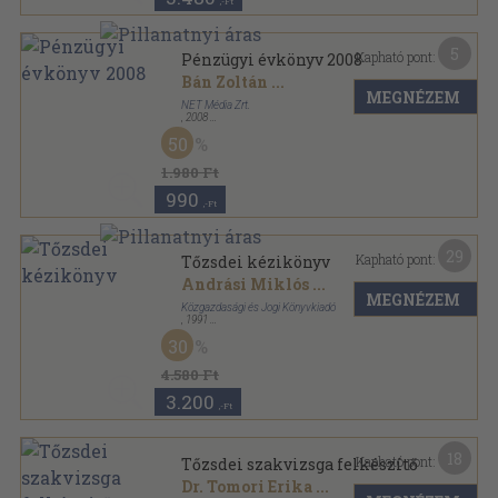
,-Ft
5
Kapható pont:
Pénzügyi évkönyv 2008
Bán Zoltán
...
MEGNÉZEM
NET Média Zrt.
,
2008
Ragasztott papírkötés
,
175
oldal
50
Pénzügyi évkönyv sorozat
1.980 Ft
990
,-Ft
29
Kapható pont:
Tőzsdei kézikönyv
Andrási Miklós
...
MEGNÉZEM
Közgazdasági és Jogi Könyvkiadó
,
1991
Ragasztott papírkötés
,
293
oldal
30
4.580 Ft
3.200
,-Ft
18
Kapható pont:
Tőzsdei szakvizsga felkészítő
Dr. Tomori Erika
...