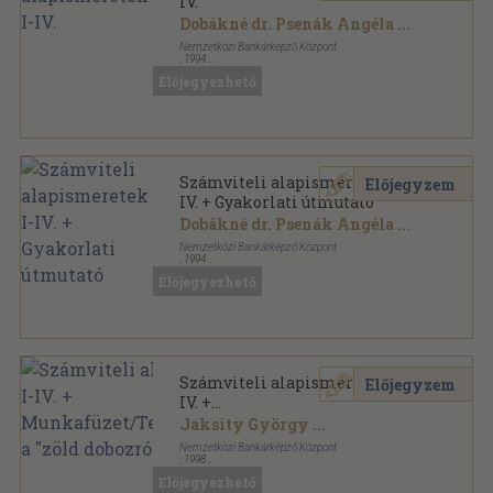
IV.
Dobákné dr. Psenák Angéla
...
Nemzetközi Bankárképző Központ
,
1994
Ragasztott papírkötés
,
249
oldal
Előjegyezhető
Bankárképző Dobozok sorozat
Számviteli alapismeretek I-
Előjegyzem
IV. + Gyakorlati útmutató
Dobákné dr. Psenák Angéla
...
Nemzetközi Bankárképző Központ
,
1994
Ragasztott papírkötés
,
315
oldal
Előjegyezhető
Bankárképző Dobozok sorozat
Számviteli alapismeretek I-
Előjegyzem
IV. +
Munkafüzet/Tesztfüzet/Amit
Jaksity György
...
a "zöld dobozról" tudnia kell
Nemzetközi Bankárképző Központ
,
1998
Ragasztott papírkötés
,
629
oldal
Előjegyezhető
Bankárképző Dobozok sorozat