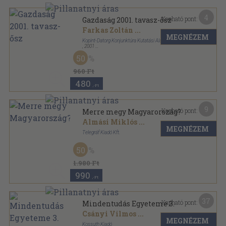
4
Kapható pont:
Gazdaság 2001. tavasz-ősz
Farkas Zoltán
...
MEGNÉZEM
Kopint-Datorg Konjunktúra Kutatási Alapítvány
,
2001
Ragasztott papírkötés
,
159
oldal
50
Gazdaság sorozat
960 Ft
480
,-Ft
9
Kapható pont:
Merre megy Magyarország?
Almási Miklós
...
MEGNÉZEM
Telegráf Kiadó Kft.
Fűzött kemény papírkötés
,
455
oldal
50
168 óra kötetek sorozat
1.980 Ft
990
,-Ft
37
Kapható pont:
Mindentudás Egyeteme 3.
Csányi Vilmos
...
MEGNÉZEM
Kossuth Kiadó