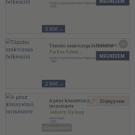
MEGNÉZEM
Közép-Európai Brókerképző Alapítvány
,
2000
Ragasztott papírkötés
,
592
oldal
3.500
,-Ft
15
Kapható pont:
Tőzsdei szakvizsga felkészítő
Farkas Ádám
...
MEGNÉZEM
Közép Európai Brókerképző Alapítvány
,
1997
Ragasztott papírkötés
,
572
oldal
2.900
,-Ft
A pénz könnyelmű
Előjegyzem
természete
Jaksity György
Alinea Kiadó
,
2005
Ragasztott papírkötés
,
395
oldal
Előjegyezhető