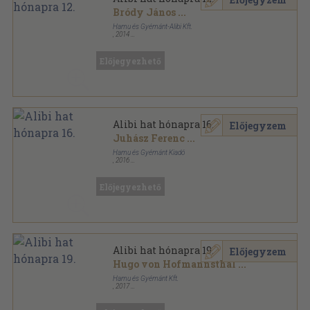
Bródy János
...
Hamu és Gyémánt-Alibi Kft.
,
2014
Ragasztott papírkötés
,
223
oldal
Alibi hat hónapra sorozat
Előjegyezhető
Alibi hat hónapra 16.
Előjegyzem
Juhász Ferenc
...
Hamu és Gyémánt Kiadó
,
2016
Ragasztott papírkötés
,
241
oldal
Alibi hat hónapra sorozat
Előjegyezhető
Alibi hat hónapra 19.
Előjegyzem
Hugo von Hofmannsthal
...
Hamu és Gyémánt Kft.
,
2017
Ragasztott papírkötés
,
177
oldal
Alibi hat hónapra sorozat