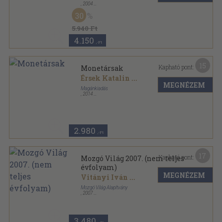
,
2004
Fűzött keménykötés
,
384
oldal
30
Mindentudás Egyeteme sorozat
5.940 Ft
4.150
,-Ft
15
Kapható pont:
Monetársak
Érsek Katalin
...
MEGNÉZEM
Magánkiadás
,
2014
Ragasztott papírkötés
,
192
oldal
2.980
,-Ft
17
Kapható pont:
Mozgó Világ 2007. (nem teljes
évfolyam)
MEGNÉZEM
Vitányi Iván
...
Mozgó Világ Alapítvány
,
2007
Ragasztott papírkötés
,
1408
oldal
Mozgó Világ sorozat
3.480