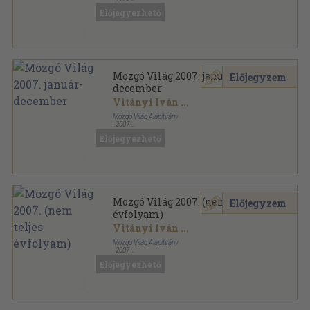
Ragasztott papírkötés
,
192
oldal
Előjegyezhető
Látóhatár sorozat
Mozgó Világ 2007. január-
Előjegyzem
december
Vitányi Iván
...
Mozgó Világ Alapítvány
,
2007
Ragasztott papírkötés
,
1536
oldal
Előjegyezhető
Mozgó Világ sorozat
Mozgó Világ 2007. (nem teljes
Előjegyzem
évfolyam)
Vitányi Iván
...
Mozgó Világ Alapítvány
,
2007
Ragasztott papírkötés
,
1536
oldal
Előjegyezhető
Mozgó Világ sorozat