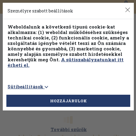
0
Toggle
Főmenü
Könyveink
navigation
Személyre szabott beállítások
Weboldalunk a következő típusú cookie-kat
alkalmazza: (1) weboldal működéséhez szükséges
technikai cookie, (2) funkcionális cookie, amely a
szolgáltatás igénybe vételét teszi az Ön számára
könnyebbé és gyorsabbá, (3) marketing cookie,
amely alapján személyre szabott hirdetésekkel
kereshetjük meg Önt.
A sütiszabályzatunkat itt
érheti el.
Sütibeállítások
HOZZÁJÁRULOK
További szűrők