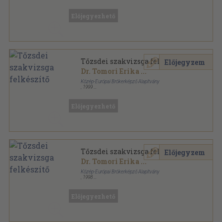
Könyvkötői kötés
,
172
oldal
Előjegyezhető
Tőzsdei szakvizsga felkészítő
Előjegyzem
Dr. Tomori Erika
...
Közép-Európai Brókerképző Alapítvány
,
1999
Ragasztott papírkötés
,
570
oldal
Előjegyezhető
Tőzsdei szakvizsga felkészítő
Előjegyzem
Dr. Tomori Erika
...
Közép-Európai Brókerképző Alapítvány
,
1998
Ragasztott papírkötés
,
596
oldal
Előjegyezhető