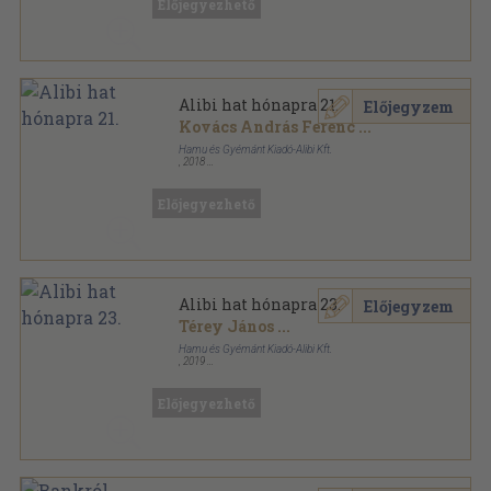
Előjegyezhető
Alibi hat hónapra 21.
Előjegyzem
Kovács András Ferenc
...
Hamu és Gyémánt Kiadó-Alibi Kft.
,
2018
Ragasztott papírkötés
,
201
oldal
Alibi hat hónapra sorozat
Előjegyezhető
Alibi hat hónapra 23.
Előjegyzem
Térey János
...
Hamu és Gyémánt Kiadó-Alibi Kft.
,
2019
Ragasztott papírkötés
,
257
oldal
Alibi hat hónapra sorozat
Előjegyezhető