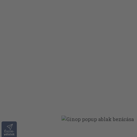
Észre-
vételek