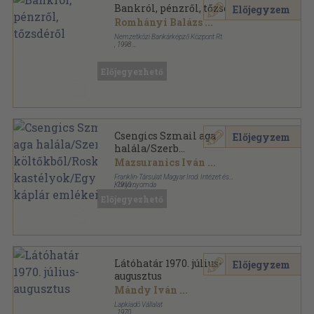
Bankról, pénzről, tőzsdéről
Előjegyzem
Romhányi Balázs
...
Nemzetközi Bankárképző Központ Rt.
,
1998
Fűzött kemény papírkötés
,
603
oldal
Előjegyezhető
Csengics Szmail aga
Előjegyzem
halála/Szerb
költőkből/Roskadozó
Mazsuranics Iván
...
kastélyok/Egy káplár
Franklin-Társulat Magyar Irod. Intézet és
emlékeiből
Könyvnyomda
,
1910
Könyvkötői kötés
,
485
oldal
Előjegyezhető
Látóhatár 1970. július-
Előjegyzem
augusztus
Mándy Iván
...
Lapkiadó Vállalat
,
1970