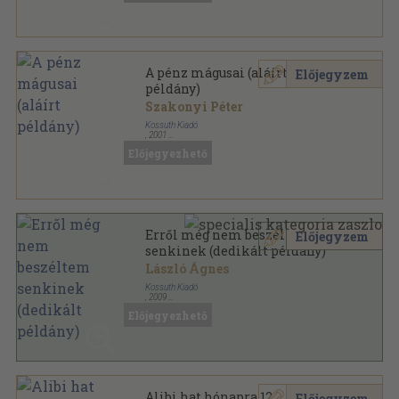
A pénz mágusai (aláírt
Előjegyzem
példány)
Szakonyi Péter
Kossuth Kiadó
,
2001
Ragasztott papírkötés
,
211
oldal
Előjegyezhető
Erről még nem beszéltem
Előjegyzem
senkinek (dedikált példány)
László Ágnes
Kossuth Kiadó
,
2009
Ragasztott papírkötés
,
311
oldal
Előjegyezhető
Alibi hat hónapra 12.
Előjegyzem