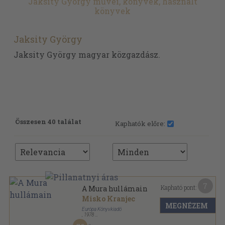
Jaksity György művei, könyvek, használt
könyvek
Jaksity György
Jaksity György magyar közgazdász.
Összesen 40 találat
Kaphatók előre:
7
Kapható pont:
A Mura hullámain
Misko Kranjec
MEGNÉZEM
Európa Könyvkiadó
,
1978
Vászon
,
262
oldal